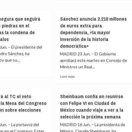
o
sobre
do
«con
a
El
Ministerio
PP
ba
exclusivo
segura que seguirá
Sánchez anuncia 2.218 millones
hez
cree
de
 piedras en el
de euros extra para
que
Igualdad
illismo»
Vox
as la condena de
dependencia, «la mayor
rama
o
rnando
ya
balos
inversión de la historia
oral»
sin
ra
asume
él»
democrática»
n. – El presidente del
que
ntad
Sánchez
edro Sánchez, ha
MADRID 23 Jun. – El Gobierno
es
y que su...
aprobará este martes en Consejo de
reso
el
Ministros un Real...
«enemigo»
y
Leer
Leer más
e
fija
más
hez
líneas
sobre
ura
rojas
Sánchez
rá al TC el veto
Sheinbaum confía en reunirse
para
anuncia
e la Mesa del Congreso
con Felipe VI en Ciudad de
rá
pactar,
2.218
ión sobre elecciones
México cuando viaje a ver a la
como
millones
respetar
de
selección la próxima semana
derechos
euros
un. – La portavoz del
MADRID 16 Jun. – La presidenta de
as
LGTBI
extra
r en el Congreso, Ester
México, Claudia Sheinbaum, ha
para