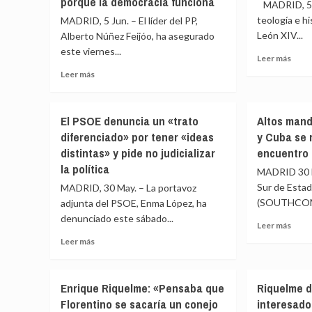
porque la democracia funciona
MADRID, 5 
las
vote
presi
las
teología e h
MADRID, 5 Jun. – El líder del PP,
de
enmiendas
León XIV...
Alberto Núñez Feijóo, ha asegurado
Perú
de
este viernes...
Leer
Leer más
con
PP
más
un
y
Leer
Leer más
sobr
94,6
Junts
más
Expe
escr
que
sobre
cree
emplazan
Feijóo
El PSOE denuncia un «trato
Altos mand
que
a
dice
diferenciado» por tener «ideas
y Cuba se 
León
Sánchez
que
XIV
distintas» y pide no judicializar
encuentro
a
el
no
convocar
Gobierno
la política
MADRID 30 M
evita
elecciones
«está
Sur de Esta
MADRID, 30 May. – La portavoz
tema
podrido»
(SOUTHCOM),
«inc
adjunta del PSOE, Enma López, ha
pero
en
denunciado este sábado...
subraya
Leer
Leer más
su
que
más
Leer
Leer más
discu
«todo
sobr
más
ante
está
Altos
sobre
el
saliendo
mand
El
Cong
a
Enrique Riquelme: «Pensaba que
Riquelme d
milit
PSOE
la
Florentino se sacaría un conejo
interesad
de
denuncia
luz»