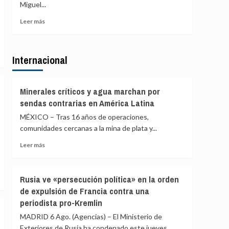
de
Miguel...
de
agosto
PP
Leer
Leer más
y
más
Vox
sobre
para
Gobierno
ofrecer
Internacional
Ayuso
una
defiende
alternativa
que
política
las
Minerales críticos y agua marchan por
tras
explicaciones
sendas contrarias en América Latina
la
del
crisis
MÉXICO – Tras 16 años de operaciones,
ático
de
«están
comunidades cercanas a la mina de plata y...
Ceuta
sobradamente
Leer
Leer más
dadas»
más
y
sobre
critica
Minerales
que
Rusia ve «persecución política» en la orden
críticos
se
de expulsión de Francia contra una
y
«saque
periodista pro-Kremlin
agua
de
marchan
contexto»
MADRID 6 Ago. (Agencias) – El Ministerio de
por
Exteriores de Rusia ha condenado este jueves...