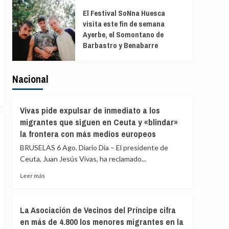
El Festival SoNna Huesca
visita este fin de semana
Ayerbe, el Somontano de
Barbastro y Benabarre
Nacional
Vivas pide expulsar de inmediato a los
migrantes que siguen en Ceuta y «blindar»
la frontera con más medios europeos
BRUSELAS 6 Ago. Diario Dia – El presidente de
Ceuta, Juan Jesús Vivas, ha reclamado...
Leer
Leer más
más
sobre
Vivas
La Asociación de Vecinos del Príncipe cifra
pide
en más de 4.800 los menores migrantes en la
expulsar