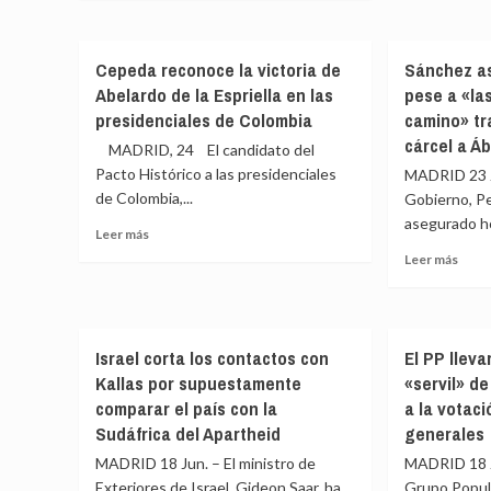
Feijó
sobre
con
cuan
acus
Jaime
Vox:
«lo
a
de
«Espero
lleva
Cepeda reconoce la victoria de
Sánchez a
Sánc
los
legislatura
en
de
Abelardo de la Espriella en las
pese a «las
Santos
fructífera
su
«caud
(PP)
presidenciales de Colombia
camino» tr
o
prog
gobe
ve
cárcel a Á
no
elect
MADRID, 24 El candidato del
cont
el
será»
la
Pacto Histórico a las presidenciales
MADRID 23 Ju
Orgullo
volu
de Colombia,...
como
Gobierno, P
del
«fiesta
asegurado ho
Leer
Leer más
Cong
necesaria»
más
Leer
que,
Leer más
sobre
más
«por
Cepeda
sobr
suerte,
reconoce
Sánc
cada
la
aseg
vez
Israel corta los contactos con
El PP lleva
victoria
que
tiene
de
Kallas por supuestamente
«servil» d
segui
menos
Abelardo
pese
comparar el país con la
a la votac
que
de
a
reivindicar»
Sudáfrica del Apartheid
generales
la
«las
Espriella
MADRID 18 Jun. – El ministro de
MADRID 18 J
piedr
en
en
Exteriores de Israel, Gideon Saar, ha
Grupo Popula