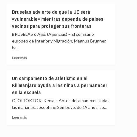
Marib
sobre
y
Expertos
Bruselas advierte de que la UE será
Hadramaut
de
«vulnerable» mientras dependa de países
la
vecinos para proteger sus fronteras
ONU
alertan
BRUSELAS 6 Ago. (Agencias) – El comisario
sobre
europeo de Interior y Migración, Magnus Brunner,
una
ha...
“Gaza
silenciosa”
Leer
Leer más
en
más
Cuba
sobre
Bruselas
Un campamento de atletismo en el
advierte
Kilimanjaro ayuda a las niñas a permanecer
de
en la escuela
que
la
OLOITOKTOK, Kenia – Antes del amanecer, todas
UE
las mañanas, Josephine Sembeyo, de 19 años, se...
será
«vulnerable»
Leer
Leer más
mientras
más
dependa
sobre
de
Un