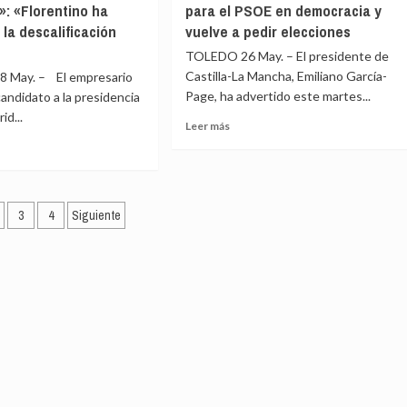
U
»: «Florentino ha
para el PSOE en democracia y
discurso
Moncloa
de
 la descalificación
vuelve a pedir elecciones
con
Juan
las
TOLEDO 26 May. – El presidente de
Carlos
manos
en
Castilla-La Mancha, Emiliano García-
 May. – El empresario
I
en
Page, ha advertido este martes...
en
candidato a la presidencia
alto»
Washington
id...
Leer
al
Leer más
que
más
entro
abrió
sobre
la
Page
tánamo
e
puerta
advierte
elme
a
nación
de
ncia
3
4
Siguiente
la
que
os
«democracia»
este
esados
es
adas
el
añas
momento
de
ación»:
«mayor
entino
riesgo»
para
do
el
PSOE