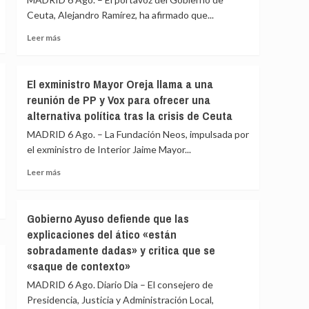
la
de
Ceuta, Alejandro Ramírez, ha afirmado que...
barriada
PP
ceutí
y
Leer
Leer más
Vox:
más
Cometerán
sobre
prevaricación
Ceuta
El exministro Mayor Oreja llama a una
si
señala
reunión de PP y Vox para ofrecer una
rechazan
que
acoger
alternativa política tras la crisis de Ceuta
al
a
Gobierno
MADRID 6 Ago. – La Fundación Neos, impulsada por
menores
le
el exministro de Interior Jaime Mayor...
migrantes
«consta»
de
el
Leer
Leer más
Ceuta
llamamiento
más
por
sobre
redes
El
Gobierno Ayuso defiende que las
a
exministro
explicaciones del ático «están
una
Mayor
nueva
sobradamente dadas» y critica que se
Oreja
entrada
llama
«saque de contexto»
masiva
a
MADRID 6 Ago. Diario Dia – El consejero de
el
una
15
Presidencia, Justicia y Administración Local,
reunión