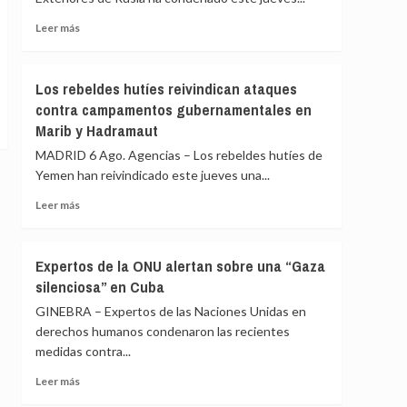
sendas
contrarias
Leer
Leer más
en
más
América
sobre
Latina
Rusia
Los rebeldes hutíes reivindican ataques
ve
contra campamentos gubernamentales en
«persecución
Marib y Hadramaut
política»
en
MADRID 6 Ago. Agencias – Los rebeldes hutíes de
la
Yemen han reivindicado este jueves una...
orden
de
Leer
Leer más
expulsión
más
de
sobre
Francia
Los
Expertos de la ONU alertan sobre una “Gaza
contra
rebeldes
silenciosa” en Cuba
una
hutíes
periodista
reivindican
GINEBRA – Expertos de las Naciones Unidas en
pro-
ataques
derechos humanos condenaron las recientes
Kremlin
contra
medidas contra...
campamentos
gubernamentales
Leer
Leer más
en
más