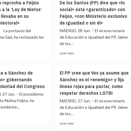
o reprocha a Feijóo
De los Santos (PP) dice que «lo
envía
:
s a la ‘Ley de Nietos’
social» está «garantizado» con
al
ndo
Congreso
 llevaba en su
Feijóo, «con Ministerio exclusivo
la
do
lectoral»
de Igualdad o sin él»
reforma
a
os
La portavoz del
MADRID, 28 Jun. – El vicesecretario
del
Derecho
ma Saiz, ha rechazado las
de Educación e Igualdad del PP, Jaime
ncien
al
de los...
are’
Honor
erte
Leer
Leer más
que
más
regula
e
sobre
los
a
De
‘deepfakes’
sa a Sánchez de
El PP cree que Vox ya asume que
erno
los
con
nes,
mo» gobernando
Sánchez es el «enemigo» y fija
ocha
Santos
IA
voluntad del Congreso
líneas rojas para pactar, como
(PP)
y
o
dice
respetar derechos LGTBI
los
bas
7 Jun. – El presidente
que
‘true
rto Núñez Feijóo, ha
MADRID, 27 Jun. – El vicesecretario
as
«lo
crime’
to»
residente...
de Educación e Igualdad del PP, Jaime
social»
de los...
está
«garantizado»
Leer
Leer más
con
e
más
s’
Feijóo,