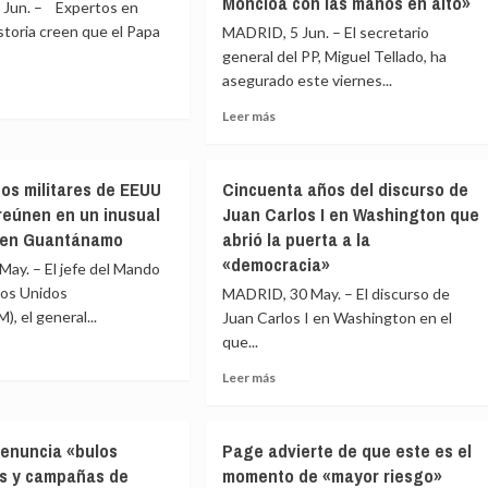
Moncloa con las manos en alto»
Jun. – Expertos en
Zapatero
próxima
denciales
istoria creen que el Papa
MADRID, 5 Jun. – El secretario
tras
semana
su
general del PP, Miguel Tellado, ha
imputación
asegurado este viernes...
y
Leer
Leer más
propone
e
7%
más
regular
rtos
utado
sobre
las
n
Tellado
actividades
os militares de EEUU
Cincuenta años del discurso de
ve
de
reúnen en un inusual
Juan Carlos I en Washington que
«imposible
los
 en Guantánamo
abrió la puerta a la
creer
expresidentes
que
«democracia»
ay. – El jefe del Mando
rá
Sánchez
dos Unidos
MADRID, 30 May. – El discurso de
s
no
 el general...
ómodos»
Juan Carlos I en Washington en el
estaba
que...
al
corriente»
Leer
rso
Leer más
y
e
más
le
sobre
espeta:
os
Cincuenta
reso
«Salga
enuncia «bulos
Page advierte de que este es el
ares
años
de
os y campañas de
momento de «mayor riesgo»
del
La