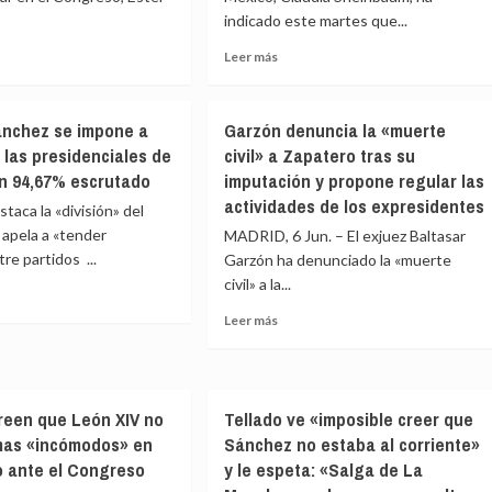
indicado este martes que...
dependencia,
no»
«la
Leer
Leer más
mayor
más
inversión
e
sobre
ena
de
Sheinbaum
la
ánchez se impone a
Garzón denuncia la «muerte
confía
l
historia
 las presidenciales de
civil» a Zapatero tras su
rá
en
democrática»
n 94,67% escrutado
imputación y propone regular las
reunirse
os
con
actividades de los expresidentes
taca la «división» del
Felipe
 apela a «tender
MADRID, 6 Jun. – El exjuez Baltasar
VI
re partidos ...
Garzón ha denunciado la «muerte
il»
en
civil» a la...
Ciudad
de
Leer
Leer más
México
e
más
cuando
rto
sobre
reso
viaje
hez
Garzón
a
denuncia
ver
reen que León XIV no
Tellado ve «imposible creer que
ne
la
ción
a
mas «incómodos» en
Sánchez no estaba al corriente»
«muerte
e
la
ori
civil»
o ante el Congreso
y le espeta: «Salga de La
iones
selección
a
rales
la