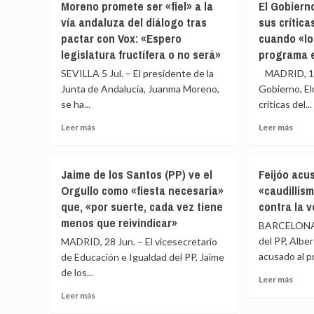
Moreno promete ser «fiel» a la
El Gobiern
a
(CEE)
y
vía andaluza del diálogo tras
sus crítica
Meta
«Cua
afea
de
pactar con Vox: «Espero
cuando «lo
un
a
violar
Esta
legislatura fructífera o no será»
programa e
los
la
olvid
soci
SEVILLA 5 Jul. – El presidente de la
MADRID, 1 
ley
la
que
europea
Junta de Andalucía, Juanma Moreno,
Gobierno, El
ética
denu
digital
se ha...
críticas del...
se
‘lawf
con
convi
Leer
Leer
Leer más
el
Leer más
en
más
más
diseño
una
sobre
sobr
adictivo
band
Moreno
El
de
de
Jaime de los Santos (PP) ve el
Feijóo acu
promete
Gobi
Instagram
ladro
Orgullo como «fiesta necesaria»
«caudillis
ser
repr
y
a
que, «por suerte, cada vez tiene
contra la 
«fiel»
a
Facebook
las
a
Feijó
menos que reivindicar»
prue
BARCELONA 2
la
sus
me
del PP, Albe
MADRID, 28 Jun. – El vicesecretario
vía
crític
remi
acusado al p
de Educación e Igualdad del PP, Jaime
andaluza
a
de los...
del
la
Leer
Leer más
diálogo
‘Ley
más
Leer
Leer más
tras
de
sobr
más
pactar
Nieto