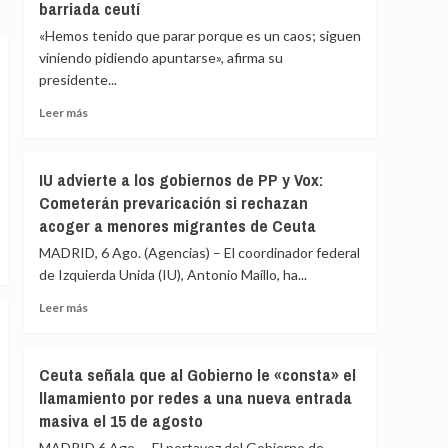
barriada ceutí
de
inmediato
«Hemos tenido que parar porque es un caos; siguen
a
viniendo pidiendo apuntarse», afirma su
los
presidente...
migrantes
que
Leer
Leer más
siguen
más
en
sobre
Ceuta
La
IU advierte a los gobiernos de PP y Vox:
y
Asociación
«blindar»
Cometerán prevaricación si rechazan
de
la
acoger a menores migrantes de Ceuta
Vecinos
frontera
del
MADRID, 6 Ago. (Agencias) – El coordinador federal
con
Príncipe
más
de Izquierda Unida (IU), Antonio Maíllo, ha...
cifra
medios
en
Leer
Leer más
europeos
más
más
de
sobre
4.800
IU
Ceuta señala que al Gobierno le «consta» el
los
advierte
llamamiento por redes a una nueva entrada
menores
a
migrantes
masiva el 15 de agosto
los
en
gobiernos
MADRID 6 Ago. – El portavoz del Gobierno de