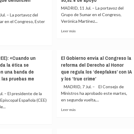
MADRID, 11 Jul. – La portavoz del
Grupo de Sumar en el Congreso,
l. – La portavoz del
Verónica Martínez...
r en el Congreso, Ester
Leer
Leer más
más
sobre
Verónica
e
Barbero
CEE): «Cuando un
El Gobierno envía al Congreso la
y
da la ética se
reforma del Derecho al Honor
Rosa
Martínez,
en una banda de
que regula los ‘deepfakes’ con IA
nuevas
a las pruebas me
y los ‘true crime’
coordinadoras
ena
MADRID, 7 Jul. – El Consejo de
del
Movimiento
Ministros ha aprobado este martes,
. – El presidente de la
ano
Sumar
en segunda vuelta,...
Episcopal Española (CEE)
con
hez
e...
Leer
Leer más
un
más
95,92%
»
sobre
de
El
apoyo
e
Gobierno
llo
erno