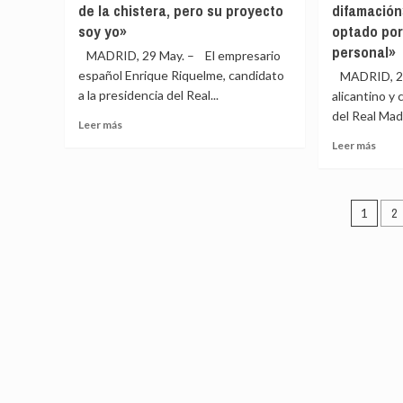
EEU
de la chistera, pero su proyecto
difamación
un
porque
y
«trato
soy yo»
optado por
la
Cuba
diferenciado»
personal»
democracia
MADRID, 29 May. – El empresario
se
por
funciona
reún
español Enrique Riquelme, candidato
MADRID, 28
tener
en
a la presidencia del Real...
«ideas
alicantino y 
un
distintas»
del Real Madr
Leer
Leer más
inusu
y
más
encu
Leer
pide
Leer más
sobre
en
más
no
Enrique
Guan
sobr
judicializar
Riquelme:
Riqu
la
Pagi
«Pensaba
denu
1
2
política
que
«bul
de
Florentino
inter
se
entr
y
sacaría
camp
un
de
conejo
difam
de
«Flor
la
ha
chistera,
opta
pero
por
su
la