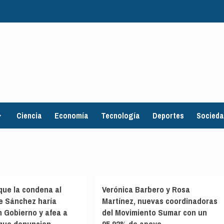
Ciencia
Economía
Tecnología
Deportes
Socied
 que la condena al
Verónica Barbero y Rosa
e Sánchez haría
Martínez, nuevas coordinadoras
n Gobierno y afea a
del Movimiento Sumar con un
 que denuncien
95,92% de apoyo