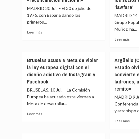
‘lawfare’
MADRID 30 Jul. – El 30 de julio de
1976, con España dando los
MADRID 14 Ju
primeros...
Grupo Popula
Muñoz, ha...
Leer
Leer más
más
Leer
Leer más
sobre
más
Cincuenta
sobr
años
El
Bruselas acusa a Meta de violar
Argüello (
de
PP
la ley europea digital con el
Estado olvi
la
dice
primera
diseño adictivo de Instagram y
convierte 
que
amnistía
la
Facebook
ladrones, 
de
cond
remito»
BRUSELAS, 10 Jul. – La Comisión
la
al
Transición:
Europea ha acusado este viernes a
MADRID 9 Jul
herm
287
Meta de desarrollar...
de
Conferencia 
excarcelados
Sánc
y arzobispo d
Leer
Leer más
para
haría
más
la
Leer
Leer más
«caer
sobre
«reconciliación
más
a
Bruselas
nacional»
sobr
un
acusa
Argüe
Gobi