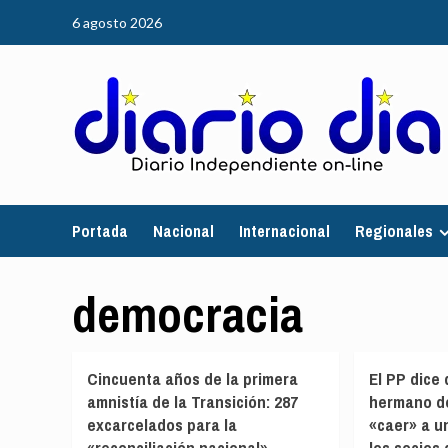
Saltar
6 agosto 2026
al
contenido
Portada
Nacional
Internacional
Regionales
democracia
Cincuenta años de la primera
El PP dice
amnistía de la Transición: 287
hermano d
excarcelados para la
«caer» a u
«reconciliación nacional»
los socios