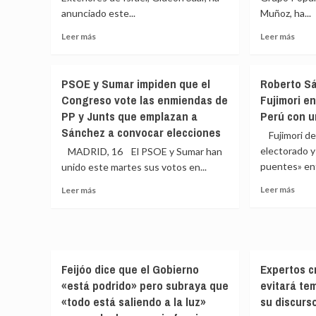
las
el
anunciado este...
Muñoz, ha...
presidenciales
cami
de
Leer
Leer
Leer más
Leer más
tras
Colombia
más
más
la
sobre
sobr
cond
Israel
El
de
PSOE y Sumar impiden que el
Roberto S
corta
PP
cárce
Congreso vote las enmiendas de
Fujimori en
los
lleva
a
PP y Junts que emplazan a
Perú con u
contactos
al
Ábal
con
TC
Sánchez a convocar elecciones
Fujimori des
Kallas
el
electorado y
MADRID, 16 El PSOE y Sumar han
por
veto
puentes» ent
unido este martes sus votos en...
supuestamente
«serv
comparar
de
Leer
Leer
Leer más
Leer más
el
la
más
más
país
Mesa
sobr
sobre
con
del
Robe
PSOE
la
Cong
Sánc
y
Sudáfrica
a
se
Sumar
del
la
Feijóo dice que el Gobierno
Expertos c
impo
impiden
Apartheid
vota
a
que
«está podrido» pero subraya que
evitará te
sobr
Fujim
el
«todo está saliendo a la luz»
su discurs
elecc
en
Congreso
gene