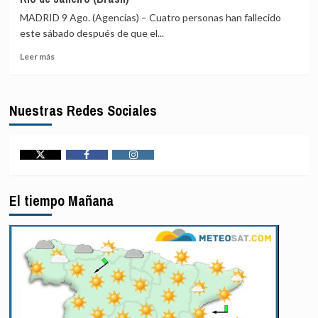
aplaude
en
la
MADRID 9 Ago. (Agencias) – Cuatro personas han fallecido
el
condena
este sábado después de que el...
sur
de
de
Leer
la
Leer más
Níger
más
ONU
sobre
a
Mueren
los
Nuestras Redes Sociales
cuatro
ataques
personas
hutíes
al
y
estrellarse
exige
un
firmeza
Twitter
Facebook
Instagram
helicóptero
para
en
proteger
El tiempo Mañana
Río
la
de
navegación
Janeiro
en
(Brasil)
la
región