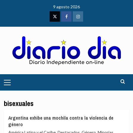
Saltar
9 agosto 2026
al
contenido
Twitter
Facebook
Instagram
Menú
principal
bisexuales
Argentina exhibe una mochila contra la violencia de
género
América Latina y el Caribe, Destacados, Género, Minorías