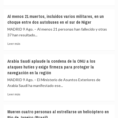
más
al
ningún
sobre
chocar
país»
De
una
Al menos 21 muertos, incluidos varios militares, en un
la
van
choque entre dos autobuses en el sur de Níger
Espriella
contra
toma
un
MADRID 9 Ago. – Al menos 21 personas han fallecido y otras
posesión
trailer
37 han resultado...
de
en
Leer
su
una
Leer más
más
nuevo
carretera
sobre
gabinete
de
Al
para
Cusco
Arabia Saudí aplaude la condena de la ONU a los
menos
poner
(Perú)
ataques hutíes y exige firmeza para proteger la
21
en
navegación en la región
muertos,
marcha
incluidos
la
MADRID 9 Ago. – El Ministerio de Asuntos Exteriores de
varios
«Patria
Arabia Saudí ha manifestado ese...
militares,
Milagro»
en
Leer
Leer más
un
más
choque
sobre
entre
Arabia
Mueren cuatro personas al estrellarse un helicóptero en
dos
Saudí
Río de Janeiro (Brasil)
autobuses