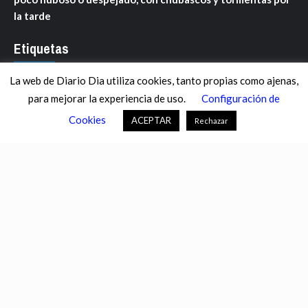
la tarde
Etiquetas
La web de Diario Dia utiliza cookies, tanto propias como ajenas,
ANDALUCÍA
ARAGÓN
ASTURIAS
C. VALENCIANA
para mejorar la experiencia de uso.
Configuración de
CASTILLA-LA MANCHA
CASTILLA Y LEÓN
CATALUNYA
Cookies
ACEPTAR
Rechazar
CHANCE
CIENCIA
CULTURA
DEFENSA
DEPORTES
DESCONECTA
DESTACADOS
ECONOMÍA FINANZAS
EDUCACIÓN
ESPAÑA
ESTADOS UNIDOS
EUROPA
EXTREMADURA
FÚTBOL
GALICIA
GENTE
GOBIERNO
IGUALDAD
INFOSALUS.COM
INTERNACIONAL
INVESTIGACIÓN
ISLAS BALEARES