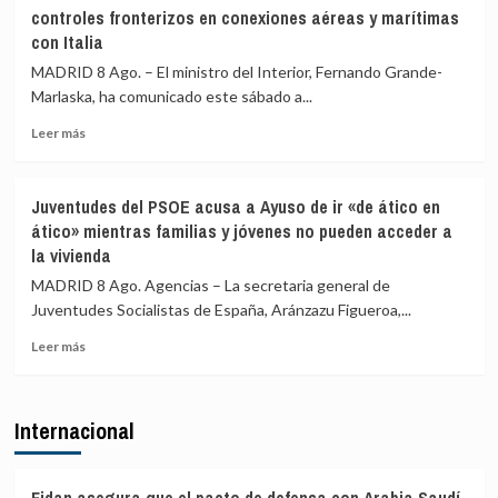
asegura
y
controles fronterizos en conexiones aéreas y marítimas
que
Valencia
con Italia
los
los
controles
controles
MADRID 8 Ago. – El ministro del Interior, Fernando Grande-
aéreos
a
Marlaska, ha comunicado este sábado a...
a
viajeros
viajeros
desde
Leer
Leer más
desde
Italia
más
Italia
sobre
se
Marlaska
Juventudes del PSOE acusa a Ayuso de ir «de ático en
realizan
comunica
ático» mientras familias y jóvenes no pueden acceder a
«a
a
la vivienda
puerta
la
de
UE
MADRID 8 Ago. Agencias – La secretaria general de
avión»
el
Juventudes Socialistas de España, Aránzazu Figueroa,...
restablecimiento
de
Leer
Leer más
controles
más
fronterizos
sobre
en
Juventudes
Internacional
conexiones
del
aéreas
PSOE
y
acusa
marítimas
a