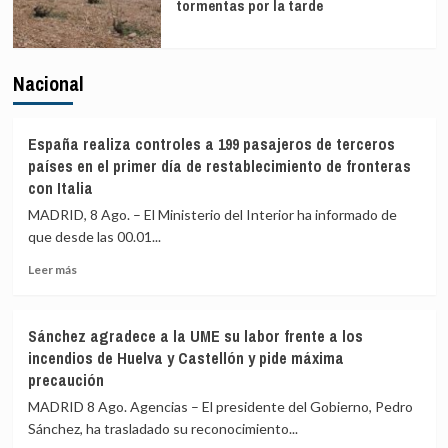
tormentas por la tarde
Nacional
España realiza controles a 199 pasajeros de terceros
países en el primer día de restablecimiento de fronteras
con Italia
MADRID, 8 Ago. – El Ministerio del Interior ha informado de
que desde las 00.01...
Leer
Leer más
más
sobre
España
Sánchez agradece a la UME su labor frente a los
realiza
incendios de Huelva y Castellón y pide máxima
controles
precaución
a
199
MADRID 8 Ago. Agencias – El presidente del Gobierno, Pedro
pasajeros
Sánchez, ha trasladado su reconocimiento...
de