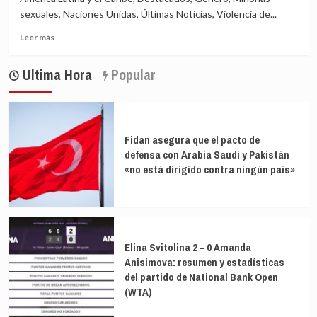
sexuales, Naciones Unidas, Últimas Noticias, Violencia de...
Leer
Leer más
más
sobre
Ultima Hora
Popular
Argentina
exhibe
una
mochila
contra
Fidan asegura que el pacto de
la
defensa con Arabia Saudí y Pakistán
violencia
«no está dirigido contra ningún país»
de
género
Elina Svitolina 2 – 0 Amanda
Anisimova: resumen y estadísticas
del partido de National Bank Open
(WTA)