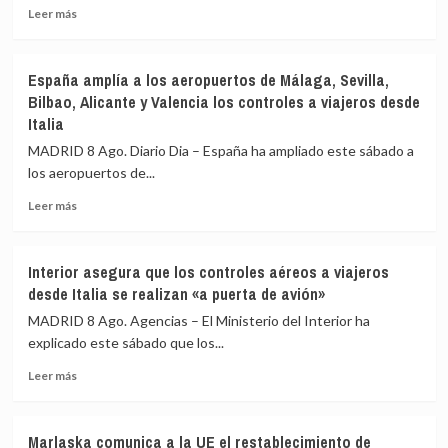
terceros
Leer
Leer más
países
más
en
sobre
el
Sánchez
España amplía a los aeropuertos de Málaga, Sevilla,
primer
agradece
Bilbao, Alicante y Valencia los controles a viajeros desde
día
a
Italia
de
la
restablecimiento
UME
MADRID 8 Ago. Diario Dia – España ha ampliado este sábado a
de
su
los aeropuertos de...
fronteras
labor
con
frente
Leer
Leer más
Italia
a
más
los
sobre
incendios
España
Interior asegura que los controles aéreos a viajeros
de
amplía
desde Italia se realizan «a puerta de avión»
Huelva
a
y
los
MADRID 8 Ago. Agencias – El Ministerio del Interior ha
Castellón
aeropuertos
explicado este sábado que los...
y
de
pide
Leer
Málaga,
Leer más
máxima
más
Sevilla,
precaución
sobre
Bilbao,
Interior
Alicante
Marlaska comunica a la UE el restablecimiento de