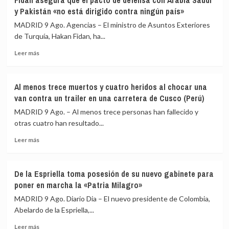
Fidan asegura que el pacto de defensa con Arabia Saudí
con
Ayuso
y Pakistán «no está dirigido contra ningún país»
Italia
de
MADRID 9 Ago. Agencias – El ministro de Asuntos Exteriores
ir
de Turquía, Hakan Fidan, ha...
«de
ático
Leer
Leer más
en
más
ático»
sobre
mientras
Fidan
familias
Al menos trece muertos y cuatro heridos al chocar una
asegura
y
van contra un trailer en una carretera de Cusco (Perú)
que
jóvenes
el
MADRID 9 Ago. – Al menos trece personas han fallecido y
no
pacto
otras cuatro han resultado...
pueden
de
acceder
Leer
defensa
Leer más
a
más
con
la
sobre
Arabia
vivienda
Al
Saudí
De la Espriella toma posesión de su nuevo gabinete para
menos
y
poner en marcha la «Patria Milagro»
trece
Pakistán
muertos
«no
MADRID 9 Ago. Diario Dia – El nuevo presidente de Colombia,
y
está
Abelardo de la Espriella,...
cuatro
dirigido
Leer
heridos
contra
Leer más