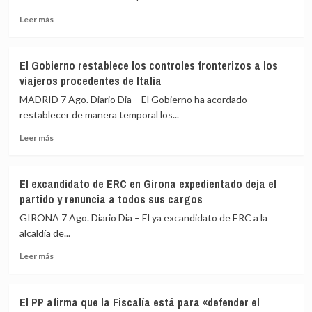
Espriella
Leer
escenifican
Leer más
más
la
sobre
relación
El
de
El Gobierno restablece los controles fronterizos a los
Gobierno
«fraternidad»
viajeros procedentes de Italia
de
de
España
España
MADRID 7 Ago. Diario Dia – El Gobierno ha acordado
restablece
y
restablecer de manera temporal los...
los
Colombia
Leer
controles
Leer más
más
fronterizos
sobre
a
El
los
El excandidato de ERC en Girona expedientado deja el
Gobierno
viajeros
partido y renuncia a todos sus cargos
restablece
procedentes
los
de
GIRONA 7 Ago. Diario Dia – El ya excandidato de ERC a la
controles
Italia
alcaldía de...
fronterizos
Leer
a
Leer más
más
los
sobre
viajeros
El
procedentes
El PP afirma que la Fiscalía está para «defender el
excandidato
de