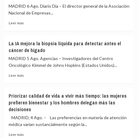
MADRID 6 Ago. Diario Dia – El director general de la Asociación
Nacional de Empresas...
Leer
Leer más
más
sobre
ANECPLA
La IA mejora la biopsia líquida para detectar antes el
pide
cáncer de hígado
no
acumular
MADRID 5 Ago. Agencias – Investigadores del Centro
agua
Oncológico Kimmel de Johns Hopkins (Estados Unidos)...
estancada
Leer
para
Leer más
más
prevenir
sobre
la
La
picadura
Priorizar calidad de vida a vivir más tiempo: las mujeres
IA
del
prefieren bienestar y los hombres delegan más las
mejora
mosquito
decisiones
la
transmisor
biopsia
del
MADRID, 4 Ago. – Las preferencias en materia de atención
líquida
Virus
médica varían sustancialmente según la...
para
del
detectar
Nilo
Leer
Leer más