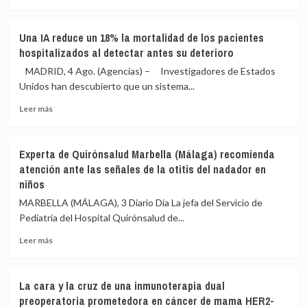
antes
Occidental
más
el
sobre
cáncer
Priorizar
Una IA reduce un 18% la mortalidad de los pacientes
de
calidad
hospitalizados al detectar antes su deterioro
hígado
de
vida
MADRID, 4 Ago. (Agencias) – Investigadores de Estados
a
Unidos han descubierto que un sistema...
vivir
Leer
más
Leer más
más
tiempo:
sobre
las
Una
mujeres
Experta de Quirónsalud Marbella (Málaga) recomienda
IA
prefieren
atención ante las señales de la otitis del nadador en
reduce
bienestar
niños
un
y
18%
los
MARBELLA (MÁLAGA), 3 Diario Dia La jefa del Servicio de
la
hombres
Pediatría del Hospital Quirónsalud de...
mortalidad
delegan
de
más
Leer
Leer más
los
las
más
pacientes
decisiones
sobre
hospitalizados
Experta
La cara y la cruz de una inmunoterapia dual
al
de
preoperatoria prometedora en cáncer de mama HER2-
detectar
Quirónsalud