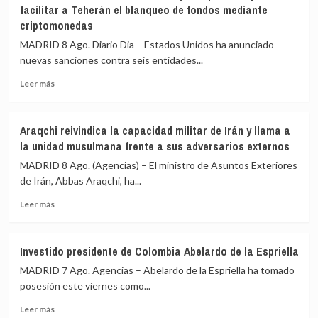
«no
facilitar a Teherán el blanqueo de fondos mediante
más
para
criptomonedas
de
salir
50
al
MADRID 8 Ago. Diario Dia – Estados Unidos ha anunciado
buques
auxilio
nuevas sanciones contra seis entidades...
mercantes
del
desde
Leer
Gobierno»
Leer más
la
más
reanudación
sobre
del
EEUU
Araqchi reivindica la capacidad militar de Irán y llama a
bloqueo
sanciona
la unidad musulmana frente a sus adversarios externos
naval
a
sobre
seis
MADRID 8 Ago. (Agencias) – El ministro de Asuntos Exteriores
los
entidades
de Irán, Abbas Araqchi, ha...
puertos
y
y
Leer
una
Leer más
costas
más
persona
de
sobre
por
Irán
Araqchi
facilitar
Investido presidente de Colombia Abelardo de la Espriella
reivindica
a
MADRID 7 Ago. Agencias – Abelardo de la Espriella ha tomado
la
Teherán
capacidad
el
posesión este viernes como...
militar
blanqueo
Leer
Leer más
de
de