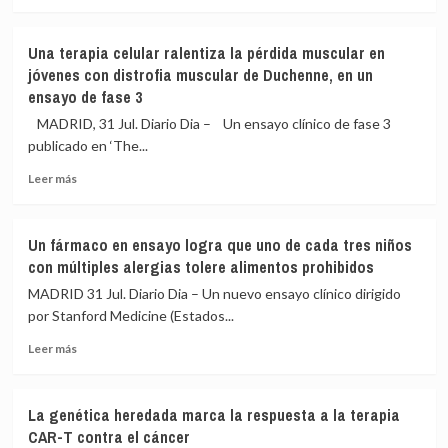
más
Esta
negativo
sobre
técnica
estadio
Los
de
temprano
Una terapia celular ralentiza la pérdida muscular en
antihistamínicos
respiración
jóvenes con distrofia muscular de Duchenne, en un
comunes
puede
ensayo de fase 3
ofrecen
ayudarte
pocos
MADRID, 31 Jul. Diario Dia – Un ensayo clínico de fase 3
beneficios
publicado en ‘The...
para
el
Leer
Leer más
eccema
más
sobre
Una
Un fármaco en ensayo logra que uno de cada tres niños
terapia
con múltiples alergias tolere alimentos prohibidos
celular
ralentiza
MADRID 31 Jul. Diario Dia – Un nuevo ensayo clínico dirigido
la
por Stanford Medicine (Estados...
pérdida
Leer
muscular
Leer más
más
en
sobre
jóvenes
Un
con
La genética heredada marca la respuesta a la terapia
fármaco
distrofia
CAR-T contra el cáncer
en
muscular