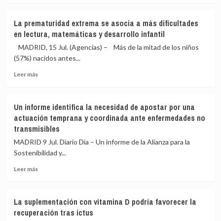
sobre
del
La
sueño
La prematuridad extrema se asocia a más dificultades
resonancia
a
en lectura, matemáticas y desarrollo infantil
magnética
la
mejora
población
MADRID, 15 Jul. (Agencias) – Más de la mitad de los niños
la
culmina
(57%) nacidos antes...
predicción
su
Leer
del
acción
Leer más
más
pronóstico
tras
sobre
en
recorrer
La
la
17
Un informe identifica la necesidad de apostar por una
prematuridad
lesión
ciudades
actuación temprana y coordinada ante enfermedades no
extrema
medular
transmisibles
se
traumática
asocia
MADRID 9 Jul. Diario Dia – Un informe de la Alianza para la
a
Sostenibilidad y...
más
dificultades
Leer
Leer más
en
más
lectura,
sobre
matemáticas
Un
La suplementación con vitamina D podría favorecer la
y
informe
recuperación tras ictus
desarrollo
identifica