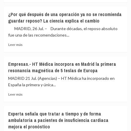
que
sobre
mide
Un
¿Por qué después de una operación ya no se recomienda
la
lenguaje
guardar reposo? La ciencia explica el cambio
quema
único
de
para
MADRID, 26 Jul. – Durante décadas, el reposo absoluto
grasa
salvar
fue una de las recomendaciones...
en
vidas:
el
Leer
7
Leer más
aire
más
sociedades
exhalado
sobre
médicas
¿Por
crean
Empresas.- HT Médica incorpora en Madrid la primera
qué
el
resonancia magnética de 5 teslas de Europa
después
estándar
de
unificado
MADRID 21 Jul. (Agencias) – HT Médica ha incorporado en
una
para
España la primera y única...
operación
evaluar
Leer
ya
la
Leer más
más
no
embolia
sobre
se
pulmonar
Empresas.-
recomienda
Experta señala que tratar a tiempo y de forma
HT
guardar
ambulatoria a pacientes de insuficiencia cardiaca
Médica
reposo?
mejora el pronóstico
incorpora
La