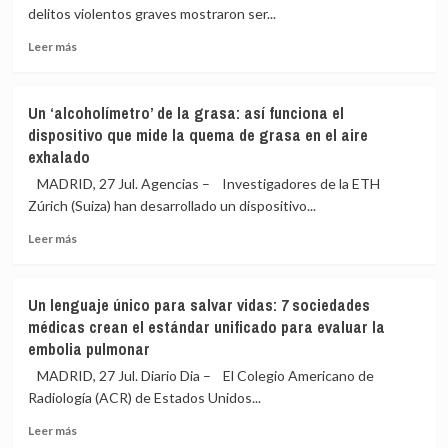
en
renal
delitos violentos graves mostraron ser...
el
en
dedo
jóvenes
Leer
Leer más
la
en
más
medicación
un
sobre
del
ensayo
El
Un ‘alcoholímetro’ de la grasa: así funciona el
Párkinson
trastorno
dispositivo que mide la quema de grasa en el aire
a
de
exhalado
través
personalidad
del
antisocial
MADRID, 27 Jul. Agencias – Investigadores de la ETH
sudor
se
Zúrich (Suiza) han desarrollado un dispositivo...
puede
tratar
Leer
Leer más
en
más
la
sobre
cárcel:
Un
Un lenguaje único para salvar vidas: 7 sociedades
reduce
‘alcoholímetro’
médicas crean el estándar unificado para evaluar la
la
de
embolia pulmonar
reincidencia
la
y
grasa:
MADRID, 27 Jul. Diario Dia – El Colegio Americano de
ahorra
así
Radiología (ACR) de Estados Unidos...
dinero
funciona
al
el
Leer
Leer más
Estado
dispositivo
más