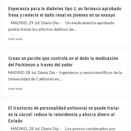
El
Esperanza para la diabetes tipo 1: un fármaco aprobado
ozono,
frena y revierte el daño renal en jóvenes en un ensayo
un
‘enemigo
MADRID, 29 Jul. Diario Dia – Un medicamento aprobado
invisible’
podría frenar los efectos dañinos de...
que
Leer
aumenta
Leer más
más
los
sobre
ingresos
Esperanza
hospitalarios
Crean un parche que controla en el dedo la medicación
para
en
del Párkinson a través del sudor
la
incendios
diabetes
MADRID 28 Jul. Diario Dia – Ingenieros y neurocientíficos de la
tipo
Universidad de California en...
1:
Leer
un
Leer más
más
fármaco
sobre
aprobado
Crean
frena
El trastorno de personalidad antisocial se puede tratar
un
y
en la cárcel: reduce la reincidencia y ahorra dinero al
parche
revierte
Estado
que
el
controla
daño
MADRID, 28 Jul. Diario Dia – Los presos condenados por