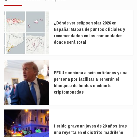
entradas
ginseng
rojo:
Las
16
¿Dónde ver eclipse solar 2026 en
plantas
España: Mapas de puntos oficiales y
medicinales
recomendados en las comunidades
con
potencial
donde será total
antidiabético
EEUU sanciona a seis entidades y una
persona por facilitar a Teherán el
blanqueo de fondos mediante
criptomonedas
Herido grave un joven de 20 años tras
una reyerta en el distrito madrileño