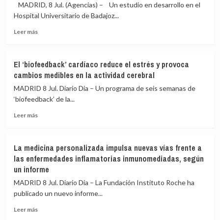
infantil
la
MADRID, 8 Jul. (Agencias) – Un estudio en desarrollo en el
necesidad
Hospital Universitario de Badajoz...
de
Leer
apostar
Leer más
más
por
sobre
una
La
actuación
El ‘biofeedback’ cardíaco reduce el estrés y provoca
suplementación
temprana
cambios medibles en la actividad cerebral
con
y
vitamina
coordinada
MADRID 8 Jul. Diario Dia – Un programa de seis semanas de
D
ante
‘biofeedback’ de la...
podría
enfermedades
Leer
favorecer
no
Leer más
más
la
transmisibles
sobre
recuperación
El
tras
La medicina personalizada impulsa nuevas vías frente a
‘biofeedback’
ictus
las enfermedades inflamatorias inmunomediadas, según
cardíaco
un informe
reduce
el
MADRID 8 Jul. Diario Dia – La Fundación Instituto Roche ha
estrés
publicado un nuevo informe...
y
provoca
Leer
Leer más
cambios
más