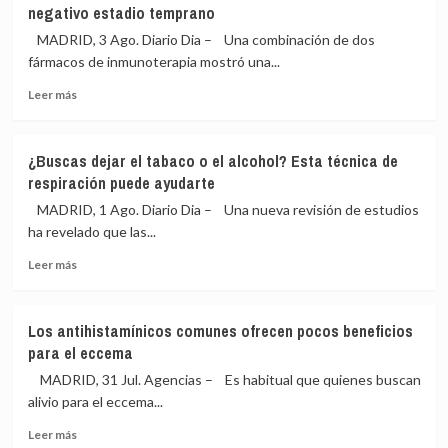
negativo estadio temprano
antes
Marbella
su
(Málaga)
MADRID, 3 Ago. Diario Dia – Una combinación de dos
deterioro
recomienda
fármacos de inmunoterapia mostró una...
atención
ante
Leer
Leer más
las
más
señales
sobre
de
La
¿Buscas dejar el tabaco o el alcohol? Esta técnica de
la
cara
respiración puede ayudarte
otitis
y
del
la
MADRID, 1 Ago. Diario Dia – Una nueva revisión de estudios
nadador
cruz
ha revelado que las...
en
de
niños
Leer
una
Leer más
más
inmunoterapia
sobre
dual
¿Buscas
preoperatoria
Los antihistamínicos comunes ofrecen pocos beneficios
dejar
prometedora
para el eccema
el
en
tabaco
cáncer
MADRID, 31 Jul. Agencias – Es habitual que quienes buscan
o
de
alivio para el eccema...
el
mama
Leer
alcohol?
HER2-
Leer más