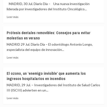
ensayo
de
MADRID, 30 Jul. Diario Dia – Una nueva investigación
logra
Duchenne,
liderada por investigadores del Instituto Oncológico...
que
en
Leer
uno
un
Leer más
más
de
ensayo
sobre
cada
de
La
tres
fase
Prótesis dentales removibles: Consejos para evitar
genética
niños
3
molestias en verano
heredada
con
marca
múltiples
MADRID 29 Jul. Diario Dia – El odontólogo Antonio Longo,
la
alergias
especialista del equipo de innovación...
respuesta
tolere
Leer
a
alimentos
Leer más
más
la
prohibidos
sobre
terapia
Prótesis
CAR-
El ozono, un ‘enemigo invisible’ que aumenta los
dentales
T
ingresos hospitalarios en incendios
removibles:
contra
Consejos
el
MADRID, 29 Jul. – Investigadores del Instituto de Salud Carlos
para
cáncer
III (ISCIII) advierten en un...
evitar
Leer
molestias
Leer más
más
en
sobre
verano