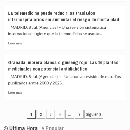
medibles
sobre
en
La
La telemedicina puede reducir los traslados
la
medicina
interhospitalarios sin aumentar el riesgo de mortalidad
actividad
personalizada
cerebral
impulsa
MADRID, 8 Jul. (Agencias) – Una revisión sistemática
nuevas
internacional sugiere que la telemedicina se asocia...
vías
Leer
frente
Leer más
más
a
sobre
las
La
enfermedades
Granada, morera blanca o ginseng rojo: Las 16 plantas
telemedicina
inflamatorias
medicinales con potencial antidiabético
puede
inmunomediadas,
reducir
según
MADRID, 5 Jul. (Agencias) – Una nueva revisión de estudios
los
un
publicados entre 2000 y 2025...
traslados
informe
Leer
interhospitalarios
Leer más
más
sin
sobre
aumentar
Granada,
el
Paginación
morera
riesgo
1
2
3
4
…
9
Siguiente
blanca
de
de
o
mortalidad
Ultima Hora
Popular