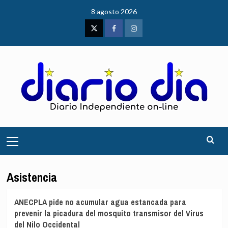
Saltar
8 agosto 2026
al
contenido
Twitter
Facebook
Instagram
Menú
principal
Asistencia
ANECPLA pide no acumular agua estancada para
prevenir la picadura del mosquito transmisor del Virus
del Nilo Occidental