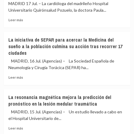
en
ciencia
MADRID 17 Jul. – La cardióloga del madrileño Hospital
Madrid
explica
Universitario Quirónsalud Pozuelo, la doctora Paula...
la
el
primera
cambio
Leer
Leer más
resonancia
más
magnética
sobre
de
Experta
La iniciativa de SEPAR para acercar la Medicina del
5
señala
sueño a la población culmina su acción tras recorrer 17
teslas
que
ciudades
de
tratar
Europa
a
MADRID, 16 Jul. (Agencias) – La Sociedad Española de
tiempo
Neumología y Cirugía Torácica (SEPAR) ha...
y
de
Leer
Leer más
forma
más
ambulatoria
sobre
a
La
La resonancia magnética mejora la predicción del
pacientes
iniciativa
pronóstico en la lesión medular traumática
de
de
insuficiencia
SEPAR
MADRID, 15 Jul. (Agencias) – Un estudio llevado a cabo en
cardiaca
para
el Hospital Universitario de...
mejora
acercar
el
Leer
la
Leer más
pronóstico
más
Medicina