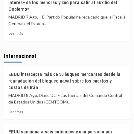
interés» de los menores y «no para salir al auxilio del
de
Italia
Gobierno»
ERC
en
MADRID 7 Ago. – El Partido Popular ha recalcado que la Fiscalía
Girona
General del Estado...
expedientado
deja
Leer
Leer más
el
más
partido
sobre
y
El
Internacional
renuncia
PP
a
afirma
todos
que
sus
la
EEUU intercepta más de 50 buques mercantes desde la
cargos
Fiscalía
reanudación del bloqueo naval sobre los puertos y
está
costas de Irán
para
MADRID 8 Ago. Diario Dia – Las fuerzas del Comando Central
«defender
el
de Estados Unidos (CENTCOM)...
interés»
Leer
Leer más
de
más
los
sobre
menores
EEUU
y
EEUU sanciona a seis entidades y una persona por
intercepta