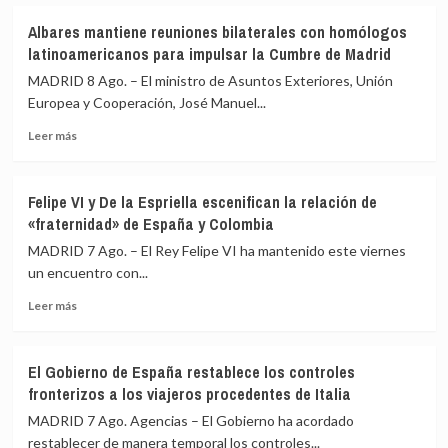
Albares mantiene reuniones bilaterales con homólogos
latinoamericanos para impulsar la Cumbre de Madrid
MADRID 8 Ago. – El ministro de Asuntos Exteriores, Unión
Europea y Cooperación, José Manuel...
Leer
Leer más
más
sobre
Albares
Felipe VI y De la Espriella escenifican la relación de
mantiene
«fraternidad» de España y Colombia
reuniones
bilaterales
MADRID 7 Ago. – El Rey Felipe VI ha mantenido este viernes
con
un encuentro con...
homólogos
Leer
latinoamericanos
Leer más
más
para
sobre
impulsar
Felipe
la
El Gobierno de España restablece los controles
VI
Cumbre
fronterizos a los viajeros procedentes de Italia
y
de
De
Madrid
MADRID 7 Ago. Agencias – El Gobierno ha acordado
la
restablecer de manera temporal los controles...