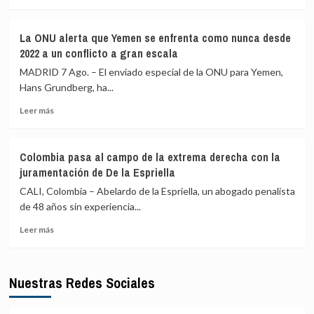
más
Irán
fondos
sobre
y
mediante
Investido
llama
criptomonedas
La ONU alerta que Yemen se enfrenta como nunca desde
presidente
a
2022 a un conflicto a gran escala
de
la
Colombia
MADRID 7 Ago. – El enviado especial de la ONU para Yemen,
unidad
Abelardo
musulmana
Hans Grundberg, ha...
de
frente
Leer
la
Leer más
a
más
Espriella
sus
sobre
adversarios
La
externos
Colombia pasa al campo de la extrema derecha con la
ONU
juramentación de De la Espriella
alerta
que
CALI, Colombia – Abelardo de la Espriella, un abogado penalista
Yemen
de 48 años sin experiencia...
se
Leer
enfrenta
Leer más
más
como
sobre
nunca
Colombia
desde
Nuestras Redes Sociales
pasa
2022
al
a
campo
un