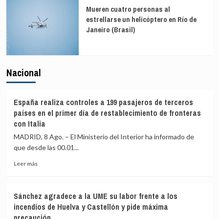
Mueren cuatro personas al
estrellarse un helicóptero en Río de
Janeiro (Brasil)
Nacional
España realiza controles a 199 pasajeros de terceros
países en el primer día de restablecimiento de fronteras
con Italia
MADRID, 8 Ago. – El Ministerio del Interior ha informado de
que desde las 00.01...
Leer
Leer más
más
sobre
España
Sánchez agradece a la UME su labor frente a los
realiza
incendios de Huelva y Castellón y pide máxima
controles
precaución
a