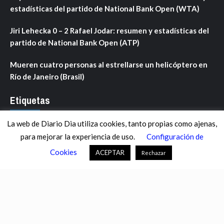
estadísticas del partido de National Bank Open (WTA)
Jiri Lehecka 0 – 2 Rafael Jodar: resumen y estadísticas del
partido de National Bank Open (ATP)
Mueren cuatro personas al estrellarse un helicóptero en
Río de Janeiro (Brasil)
Etiquetas
La web de Diario Dia utiliza cookies, tanto propias como ajenas,
ANDALUCÍA
ARAGÓN
ASTURIAS
C. VALENCIANA
para mejorar la experiencia de uso.
Configuración de
CASTILLA-LA MANCHA
CASTILLA Y LEÓN
CATALUNYA
Cookies
ACEPTAR
Rechazar
CHANCE
CIENCIA
CULTURA
DEFENSA
DEPORTES
DESCONECTA
DESTACADOS
ECONOMÍA FINANZAS
EDUCACIÓN
ESPAÑA
ESTADOS UNIDOS
EUROPA