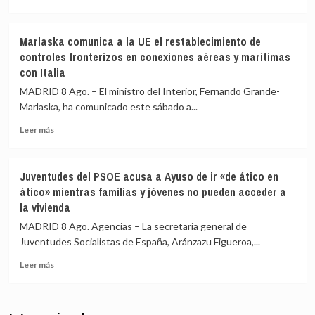
máxima
más
Sevilla,
precaución
sobre
Bilbao,
Interior
Alicante
Marlaska comunica a la UE el restablecimiento de
asegura
y
controles fronterizos en conexiones aéreas y marítimas
que
Valencia
con Italia
los
los
controles
controles
MADRID 8 Ago. – El ministro del Interior, Fernando Grande-
aéreos
a
Marlaska, ha comunicado este sábado a...
a
viajeros
viajeros
desde
Leer
Leer más
desde
Italia
más
Italia
sobre
se
Marlaska
Juventudes del PSOE acusa a Ayuso de ir «de ático en
realizan
comunica
ático» mientras familias y jóvenes no pueden acceder a
«a
a
la vivienda
puerta
la
de
UE
MADRID 8 Ago. Agencias – La secretaria general de
avión»
el
Juventudes Socialistas de España, Aránzazu Figueroa,...
restablecimiento
de
Leer
Leer más
controles
más
fronterizos
sobre
en
Juventudes
conexiones