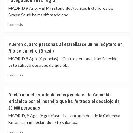
navegación en la región
muertos,
marcha
incluidos
la
MADRID 9 Ago. – El Ministerio de Asuntos Exteriores de
varios
«Patria
Arabia Saudí ha manifestado ese...
militares,
Milagro»
en
Leer
Leer más
un
más
choque
sobre
entre
Arabia
Mueren cuatro personas al estrellarse un helicóptero en
dos
Saudí
Río de Janeiro (Brasil)
autobuses
aplaude
en
la
MADRID 9 Ago. (Agencias) – Cuatro personas han fallecido
el
condena
este sábado después de que el...
sur
de
de
Leer
la
Leer más
Níger
más
ONU
sobre
a
Mueren
los
Declarado el estado de emergencia en la Columbia
cuatro
ataques
Británica por el incendio que ha forzado el desalojo de
personas
hutíes
20.000 personas
al
y
estrellarse
exige
MADRID, 9 Ago. (Agencias) – Las autoridades de la Columbia
un
firmeza
Británica han declarado este sábado...
helicóptero
para
en
proteger
Leer
Leer más