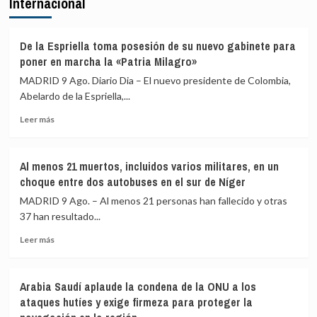
Internacional
del
aéreas
PSOE
y
acusa
marítimas
a
De la Espriella toma posesión de su nuevo gabinete para
con
Ayuso
poner en marcha la «Patria Milagro»
Italia
de
MADRID 9 Ago. Diario Dia – El nuevo presidente de Colombia,
ir
Abelardo de la Espriella,...
«de
ático
Leer
Leer más
en
más
ático»
sobre
mientras
De
familias
Al menos 21 muertos, incluidos varios militares, en un
la
y
choque entre dos autobuses en el sur de Níger
Espriella
jóvenes
toma
MADRID 9 Ago. – Al menos 21 personas han fallecido y otras
no
posesión
37 han resultado...
pueden
de
acceder
Leer
su
Leer más
a
más
nuevo
la
sobre
gabinete
vivienda
Al
para
Arabia Saudí aplaude la condena de la ONU a los
menos
poner
ataques hutíes y exige firmeza para proteger la
21
en