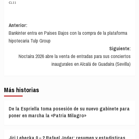
CL11
Navegación
Anterior:
Bankinter entra en Países Bajos con la compra de la plataforma
de
hipotecaria Tulp Group
entradas
Siguiente:
Noctaíra 2026 abre la venta de entradas para sus conciertos
inaugurales en Alcalá de Guadaíra (Sevilla)
Más historias
De la Espriella toma posesión de su nuevo gabinete para
poner en marcha la «Patria Milagro»
Jiri Lehecka 0 – 2 Rafael Jodar: resumen y estadísticas