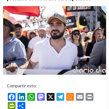
Compartir esto:
Facebook
LinkedIn
WhatsApp
Mastodon
X
Telegram
Meneame
Email
Prin
PrintFriendly
Compartir