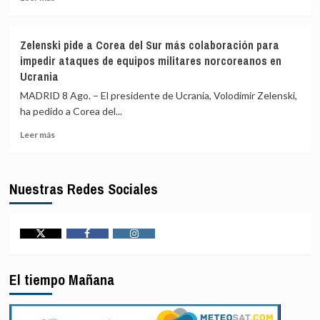
Río
la
más
de
navegación
sobre
Janeiro
en
Declarado
Zelenski pide a Corea del Sur más colaboración para
(Brasil)
la
el
impedir ataques de equipos militares norcoreanos en
región
estado
Ucrania
de
emergencia
MADRID 8 Ago. – El presidente de Ucrania, Volodimir Zelenski,
en
ha pedido a Corea del...
la
Columbia
Leer
Leer más
Británica
más
por
sobre
el
Zelenski
Nuestras Redes Sociales
incendio
pide
que
a
ha
Corea
forzado
del
el
Sur
Twitter
Facebook
Instagram
desalojo
más
de
colaboración
El tiempo Mañana
20.000
para
personas
impedir
ataques