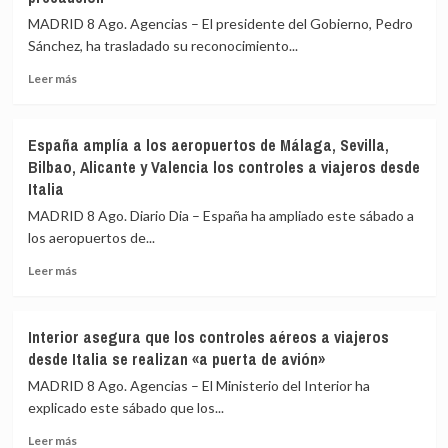
199
MADRID 8 Ago. Agencias – El presidente del Gobierno, Pedro
pasajeros
Sánchez, ha trasladado su reconocimiento...
de
terceros
Leer
Leer más
países
más
en
sobre
el
Sánchez
España amplía a los aeropuertos de Málaga, Sevilla,
primer
agradece
Bilbao, Alicante y Valencia los controles a viajeros desde
día
a
Italia
de
la
restablecimiento
UME
MADRID 8 Ago. Diario Dia – España ha ampliado este sábado a
de
su
los aeropuertos de...
fronteras
labor
con
frente
Leer
Leer más
Italia
a
más
los
sobre
incendios
España
Interior asegura que los controles aéreos a viajeros
de
amplía
desde Italia se realizan «a puerta de avión»
Huelva
a
y
los
MADRID 8 Ago. Agencias – El Ministerio del Interior ha
Castellón
aeropuertos
explicado este sábado que los...
y
de
pide
Leer
Málaga,
Leer más