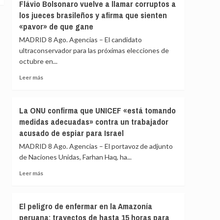
en
Flávio Bolsonaro vuelve a llamar corruptos a
Girona
los jueces brasileños y afirma que sienten
expedientado
«pavor» de que gane
deja
el
MADRID 8 Ago. Agencias – El candidato
partido
ultraconservador para las próximas elecciones de
y
octubre en...
renuncia
a
Leer
Leer más
todos
más
sus
sobre
cargos
Flávio
La ONU confirma que UNICEF «está tomando
Bolsonaro
medidas adecuadas» contra un trabajador
vuelve
acusado de espiar para Israel
a
llamar
MADRID 8 Ago. Agencias – El portavoz de adjunto
corruptos
de Naciones Unidas, Farhan Haq, ha...
a
los
Leer
Leer más
jueces
más
brasileños
sobre
y
La
El peligro de enfermar en la Amazonía
afirma
ONU
peruana: trayectos de hasta 15 horas para
que
confirma