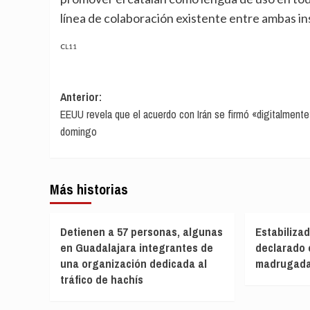
línea de colaboración existente entre ambas in
CL11
Navegación
Anterior:
EEUU revela que el acuerdo con Irán se firmó «digitalmente
de
domingo
entradas
Más historias
Detienen a 57 personas, algunas
Estabiliza
en Guadalajara integrantes de
declarado 
una organización dedicada al
madrugad
tráfico de hachís