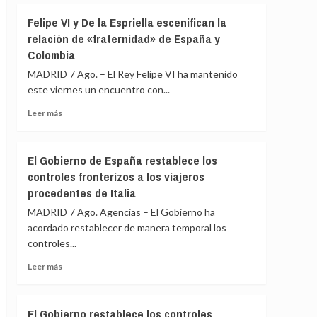
ante
Albares
Felipe VI y De la Espriella escenifican la
los
mantiene
«agujeros
relación de «fraternidad» de España y
reuniones
negros»
Colombia
bilaterales
de
con
MADRID 7 Ago. – El Rey Felipe VI ha mantenido
la
homólogos
crisis
este viernes un encuentro con...
latinoamericanos
de
para
Leer
Leer más
Ceuta
impulsar
más
la
sobre
Cumbre
Felipe
El Gobierno de España restablece los
de
VI
controles fronterizos a los viajeros
Madrid
y
procedentes de Italia
De
la
MADRID 7 Ago. Agencias – El Gobierno ha
Espriella
acordado restablecer de manera temporal los
escenifican
controles...
la
relación
Leer
Leer más
de
más
«fraternidad»
sobre
de
El
El Gobierno restablece los controles
España