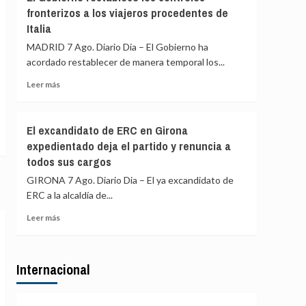
Gobierno
y
fronterizos a los viajeros procedentes de
de
Colombia
Italia
España
restablece
MADRID 7 Ago. Diario Dia – El Gobierno ha
los
acordado restablecer de manera temporal los...
controles
fronterizos
Leer
Leer más
a
más
los
sobre
viajeros
El
El excandidato de ERC en Girona
procedentes
Gobierno
expedientado deja el partido y renuncia a
de
restablece
Italia
todos sus cargos
los
controles
GIRONA 7 Ago. Diario Dia – El ya excandidato de
fronterizos
ERC a la alcaldía de...
a
los
Leer
Leer más
viajeros
más
procedentes
sobre
de
El
Italia
Internacional
excandidato
de
ERC