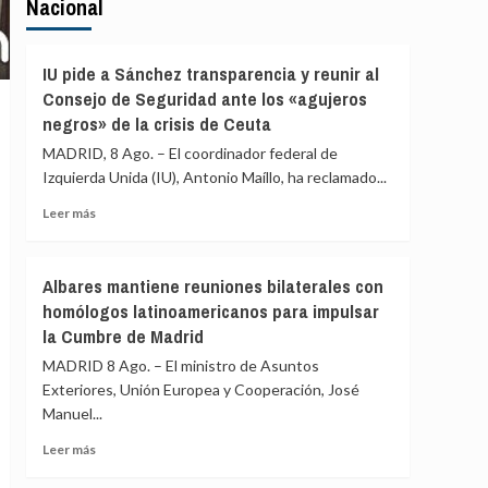
Nacional
IU pide a Sánchez transparencia y reunir al
Consejo de Seguridad ante los «agujeros
negros» de la crisis de Ceuta
MADRID, 8 Ago. – El coordinador federal de
Izquierda Unida (IU), Antonio Maíllo, ha reclamado...
Leer
Leer más
más
sobre
IU
Albares mantiene reuniones bilaterales con
pide
homólogos latinoamericanos para impulsar
a
la Cumbre de Madrid
Sánchez
transparencia
MADRID 8 Ago. – El ministro de Asuntos
y
Exteriores, Unión Europea y Cooperación, José
reunir
Manuel...
al
Consejo
Leer
Leer más
de
más
Seguridad
sobre