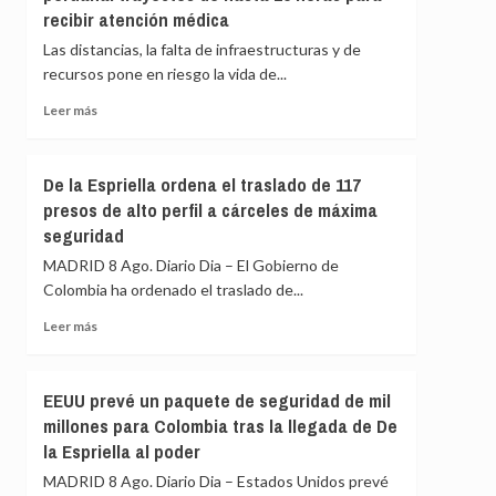
sienten
recibir atención médica
que
«pavor»
UNICEF
Las distancias, la falta de infraestructuras y de
de
«está
recursos pone en riesgo la vida de...
que
tomando
gane
medidas
Leer
Leer más
adecuadas»
más
contra
sobre
un
El
De la Espriella ordena el traslado de 117
trabajador
peligro
presos de alto perfil a cárceles de máxima
acusado
de
de
seguridad
enfermar
espiar
en
MADRID 8 Ago. Diario Dia – El Gobierno de
para
la
Colombia ha ordenado el traslado de...
Israel
Amazonía
peruana:
Leer
Leer más
trayectos
más
de
sobre
hasta
De
EEUU prevé un paquete de seguridad de mil
15
la
millones para Colombia tras la llegada de De
horas
Espriella
para
la Espriella al poder
ordena
recibir
el
MADRID 8 Ago. Diario Dia – Estados Unidos prevé
atención
traslado