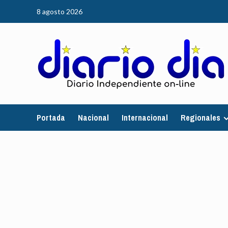
Saltar
8 agosto 2026
al
contenido
Portada
Nacional
Internacional
Regionales