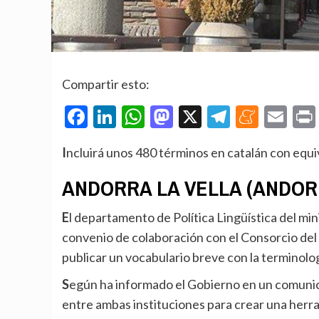
Compartir esto:
Facebook
LinkedIn
WhatsApp
Mastodon
X
Telegra
Mene
Em
Incluirá unos 480 términos en catalán con equi
ANDORRA LA VELLA (ANDORR
El departamento de Política Lingüística del ministerio de Cultura del Gobierno de Andorra ha firmado un
convenio de colaboración con el Consorcio de
publicar un vocabulario breve con la terminolo
Según ha informado el Gobierno en un comunicado, el objetivo del convenio es regular la colaboración
entre ambas instituciones para crear una herr