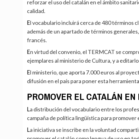
reforzar el uso del catalán en el ámbito sanitari
calidad.
El vocabulario incluirá cerca de 480 términos clasificados temáticamente en 23 especialidades médicas,
además de un apartado de términos generales, 
francés.
En virtud del convenio, el TERMCAT se compromete a elaborar el vocabulario, del que facilitará 400
ejemplares al ministerio de Cultura, y a editarl
El ministerio, que aporta 7.000 euros al proyecto, revisará el contenido de la publicación y promoverá su
difusión en el país para poner esta herramienta
PROMOVER EL CATALÁN EN 
La distribución del vocabulario entre los profesionales de la salud también se enmarcará en la próxima
campaña de política lingüística para promover e
La iniciativa se inscribe en la voluntad compartida del ministerio de Cultura y del TERMCAT de
promover el catalán como lengua de uso en todo