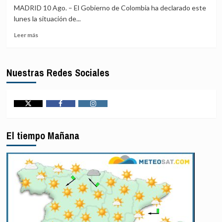
en
moviliza
MADRID 10 Ago. – El Gobierno de Colombia ha declarado este
Colombia:
Copernicus
lunes la situación de...
dónde
tras
Leer
ha
el
Leer más
más
sido
terremoto
sobre
el
El
epicentro
Nuestras Redes Sociales
Gobierno
y
de
en
Colombia
qué
declara
lugares
el
se
Twitter
Facebook
Instagram
«desastre
ha
nacional»
sentido
El tiempo Mañana
tras
más
el
seísmo
de
magnitud
7,4