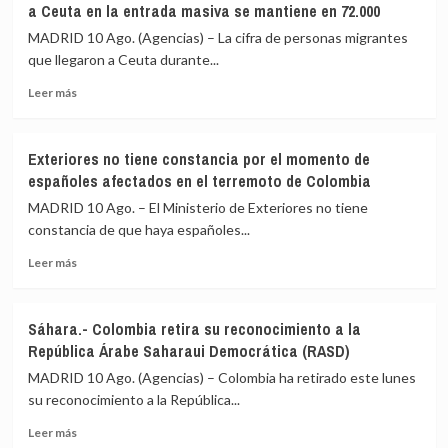
a Ceuta en la entrada masiva se mantiene en 72.000
su
«cariño»
MADRID 10 Ago. (Agencias) – La cifra de personas migrantes
y
que llegaron a Ceuta durante...
«solidaridad»
Leer
a
Leer más
más
Colombia
sobre
tras
El
el
Exteriores no tiene constancia por el momento de
Gobierno
terremoto
españoles afectados en el terremoto de Colombia
aclara
de
que
magnitud
MADRID 10 Ago. – El Ministerio de Exteriores no tiene
la
7,4
constancia de que haya españoles...
cifra
Leer
de
Leer más
más
personas
sobre
que
Exteriores
llegaron
Sáhara.- Colombia retira su reconocimiento a la
no
a
República Árabe Saharaui Democrática (RASD)
tiene
Ceuta
constancia
en
MADRID 10 Ago. (Agencias) – Colombia ha retirado este lunes
por
la
su reconocimiento a la República...
el
entrada
Leer
momento
masiva
Leer más