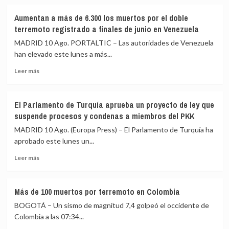
el
diputado
Aumentan a más de 6.300 los muertos por el doble
Figaredo
terremoto registrado a finales de junio en Venezuela
(Vox)
MADRID 10 Ago. PORTALTIC – Las autoridades de Venezuela
por
han elevado este lunes a más...
decir
que
Leer
Leer más
hay
más
que
sobre
«cazar»
Aumentan
a
El Parlamento de Turquía aprueba un proyecto de ley que
a
los
suspende procesos y condenas a miembros del PKK
más
migrantes
de
MADRID 10 Ago. (Europa Press) – El Parlamento de Turquía ha
llegados
6.300
aprobado este lunes un...
a
los
Ceuta
Leer
muertos
Leer más
más
por
sobre
el
El
doble
Más de 100 muertos por terremoto en Colombia
Parlamento
terremoto
BOGOTÁ – Un sismo de magnitud 7,4 golpeó el occidente de
de
registrado
Turquía
a
Colombia a las 07:34...
aprueba
finales