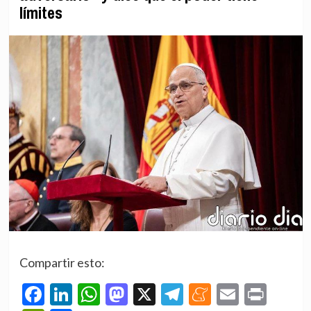
límites
Compartir esto:
Facebook
LinkedIn
WhatsApp
Mastodon
X
Telegram
Meneame
Email
Prin