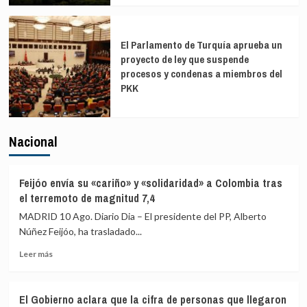
El Parlamento de Turquía aprueba un
proyecto de ley que suspende
procesos y condenas a miembros del
PKK
Nacional
Feijóo envía su «cariño» y «solidaridad» a Colombia tras
el terremoto de magnitud 7,4
MADRID 10 Ago. Diario Dia – El presidente del PP, Alberto
Núñez Feijóo, ha trasladado...
Leer
Leer más
más
sobre
Feijóo
El Gobierno aclara que la cifra de personas que llegaron
envía