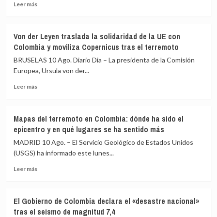
Leer
Leer más
un
de
más
proyecto
junio
sobre
de
en
Más
ley
Venezuela
Von der Leyen traslada la solidaridad de la UE con
de
que
Colombia y moviliza Copernicus tras el terremoto
100
suspende
muertos
BRUSELAS 10 Ago. Diario Dia – La presidenta de la Comisión
procesos
por
y
Europea, Ursula von der...
terremoto
condenas
Leer
en
Leer más
a
más
Colombia
miembros
sobre
del
Von
PKK
Mapas del terremoto en Colombia: dónde ha sido el
der
epicentro y en qué lugares se ha sentido más
Leyen
traslada
MADRID 10 Ago. – El Servicio Geológico de Estados Unidos
la
(USGS) ha informado este lunes...
solidaridad
Leer
de
Leer más
más
la
sobre
UE
Mapas
con
El Gobierno de Colombia declara el «desastre nacional»
del
Colombia
tras el seísmo de magnitud 7,4
terremoto
y