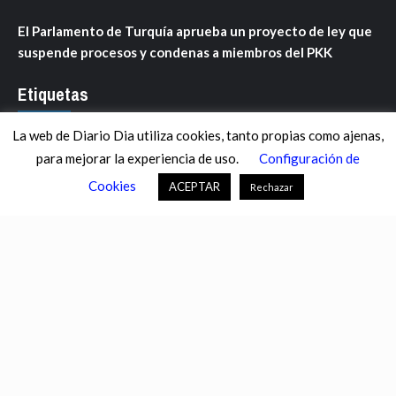
El Parlamento de Turquía aprueba un proyecto de ley que
suspende procesos y condenas a miembros del PKK
Etiquetas
La web de Diario Dia utiliza cookies, tanto propias como ajenas,
ANDALUCÍA
ARAGÓN
ASTURIAS
C. VALENCIANA
para mejorar la experiencia de uso.
Configuración de
CASTILLA-LA MANCHA
CASTILLA Y LEÓN
CATALUNYA
Cookies
ACEPTAR
Rechazar
CHANCE
CIENCIA
CULTURA
DEFENSA
DEPORTES
DESCONECTA
DESTACADOS
ECONOMÍA FINANZAS
EDUCACIÓN
ESPAÑA
ESTADOS UNIDOS
EUROPA
EXTREMADURA
FÚTBOL
GALICIA
GENTE
GOBIERNO
IGUALDAD
INFOSALUS.COM
INTERNACIONAL
INVESTIGACIÓN
ISLAS BALEARES