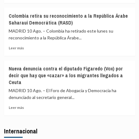
más
de
se
sobre
españoles
mantiene
Sáhara.-
afectados
en
Colombia retira su reconocimiento a la República Árabe
Colombia
en
72.000
Saharaui Democrática (RASD)
retira
el
su
terremoto
MADRID 10 Ago. – Colombia ha retirado este lunes su
reconocimiento
de
reconocimiento a la República Árabe...
a
Colombia
Leer
la
Leer más
más
República
sobre
Árabe
Colombia
Saharaui
Nueva denuncia contra el diputado Figaredo (Vox) por
retira
Democrática
decir que hay que «cazar» a los migrantes llegados a
su
(RASD)
Ceuta
reconocimiento
a
MADRID 10 Ago. – El Foro de Abogacía y Democracia ha
la
denunciado al secretario general...
República
Árabe
Leer
Leer más
Saharaui
más
Democrática
sobre
(RASD)
Nueva
Internacional
denuncia
contra