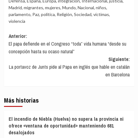
Defensa
,
España
,
Europa
,
integración
,
Internacional
,
justicia
,
Madrid
,
migrantes
,
mujeres
,
Mundo
,
Nacional
,
niños
,
parlamento
,
Paz
,
política
,
Religión
,
Sociedad
,
víctimas
,
violencia
Navegación
Anterior:
El papa defiende en el Congreso “toda” vida humana “desde su
de
concepción hasta su ocaso natural”
entradas
Siguiente:
La portavoz de Junts pide al Papa en inglés que hable en catalán
en Barcelona
Más historias
El incendio de Niebla (Huelva) no supera la provincia ni
ofrece «ventana de oportunidad» manteniendo 681
desalojados