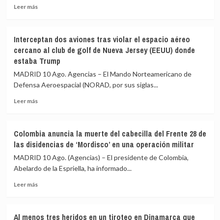
Leer
Leer más
vivienda,
más
que
sobre
costará
Cuba
288.000
Interceptan dos aviones tras violar el espacio aéreo
agradece
euros
cercano al club de golf de Nueva Jersey (EEUU) donde
a
estaba Trump
China
la
MADRID 10 Ago. Agencias – El Mando Norteamericano de
donación
Defensa Aeroespacial (NORAD, por sus siglas...
de
5.000
Leer
Leer más
sistemas
más
fotovoltaicos
sobre
en
Interceptan
Colombia anuncia la muerte del cabecilla del Frente 28 de
medio
dos
las disidencias de ‘Mordisco’ en una operación militar
de
aviones
su
tras
MADRID 10 Ago. (Agencias) – El presidente de Colombia,
crisis
violar
Abelardo de la Espriella, ha informado...
energética
el
Leer
espacio
Leer más
más
aéreo
sobre
cercano
Colombia
al
Al menos tres heridos en un tiroteo en Dinamarca que