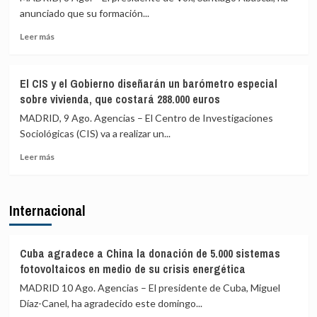
ha
Izquierda
anunciado que su formación...
sido
Europea
violado»
Leer
(PIE)
Leer más
más
lamenta
sobre
los
Vox
«trágicos»
El CIS y el Gobierno diseñarán un barómetro especial
pide
hechos
sobre vivienda, que costará 288.000 euros
activar
de
el
Ceuta
MADRID, 9 Ago. Agencias – El Centro de Investigaciones
artículo
y
Sociológicas (CIS) va a realizar un...
102
critica
Leer
para
la
Leer más
más
investigar
complicidad
sobre
a
de
El
Sánchez
la
Internacional
CIS
por
UE
y
«traición»
el
tras
Gobierno
la
Cuba agradece a China la donación de 5.000 sistemas
diseñarán
crisis
fotovoltaicos en medio de su crisis energética
un
migratoria
MADRID 10 Ago. Agencias – El presidente de Cuba, Miguel
barómetro
de
Díaz-Canel, ha agradecido este domingo...
especial
Ceuta
sobre