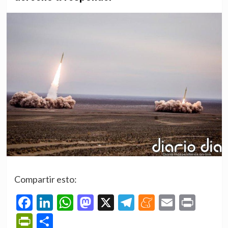
Compartir esto:
Facebook
LinkedIn
WhatsApp
Mastodon
X
Telegram
Meneame
Email
Prin
PrintFriendly
Compartir