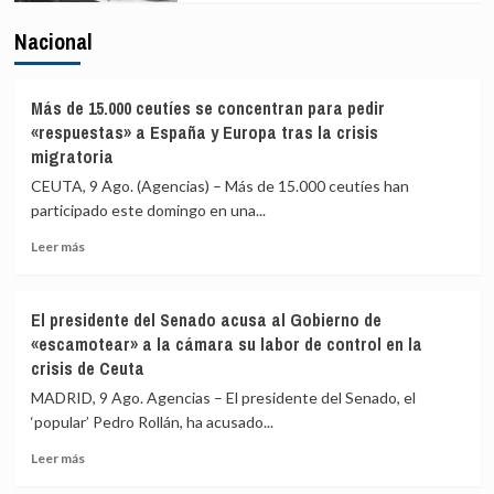
Nacional
Más de 15.000 ceutíes se concentran para pedir
«respuestas» a España y Europa tras la crisis
migratoria
CEUTA, 9 Ago. (Agencias) – Más de 15.000 ceutíes han
participado este domingo en una...
Leer
Leer más
más
sobre
Más
El presidente del Senado acusa al Gobierno de
de
«escamotear» a la cámara su labor de control en la
15.000
crisis de Ceuta
ceutíes
se
MADRID, 9 Ago. Agencias – El presidente del Senado, el
concentran
‘popular’ Pedro Rollán, ha acusado...
para
pedir
Leer
Leer más
«respuestas»
más