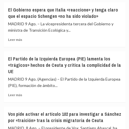
a
sobre
España
El
El Gobierno espera que Italia «reaccione» y tenga claro
y
presidente
que el espacio Schengen «no ha sido violado»
Europa
del
tras
Senado
MADRID 9 Ago. – La vicepresidenta tercera del Gobierno y
la
acusa
ministra de Transición Ecológica y...
crisis
al
migratoria
Leer
Gobierno
Leer más
más
de
sobre
«escamotear»
El
a
El Partido de la Izquierda Europea (PIE) lamenta los
Gobierno
la
«trágicos» hechos de Ceuta y critica la complicidad de la
espera
cámara
UE
que
su
Italia
labor
MADRID 9 Ago. (Agencias) – El Partido de la Izquierda Europea
«reaccione»
de
(PIE), formación de ámbito...
y
control
tenga
en
Leer
Leer más
claro
la
más
que
crisis
sobre
el
de
El
Vox pide activar el artículo 102 para investigar a Sánchez
espacio
Ceuta
Partido
por «traición» tras la crisis migratoria de Ceuta
Schengen
de
«no
la
MADRID, 8 Ago. – El presidente de Vox, Santiago Abascal, ha