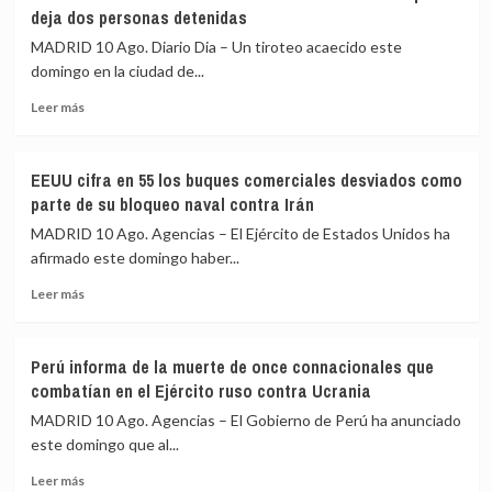
anuncia
club
deja dos personas detenidas
la
de
muerte
golf
MADRID 10 Ago. Diario Dia – Un tiroteo acaecido este
del
de
domingo en la ciudad de...
cabecilla
Nueva
Leer
del
Jersey
Leer más
más
Frente
(EEUU)
sobre
28
donde
Al
de
estaba
EEUU cifra en 55 los buques comerciales desviados como
menos
las
Trump
parte de su bloqueo naval contra Irán
tres
disidencias
heridos
de
MADRID 10 Ago. Agencias – El Ejército de Estados Unidos ha
en
‘Mordisco’
afirmado este domingo haber...
un
en
Leer
tiroteo
una
Leer más
más
en
operación
sobre
Dinamarca
militar
EEUU
que
Perú informa de la muerte de once connacionales que
cifra
deja
combatían en el Ejército ruso contra Ucrania
en
dos
55
personas
MADRID 10 Ago. Agencias – El Gobierno de Perú ha anunciado
los
detenidas
este domingo que al...
buques
Leer
comerciales
Leer más