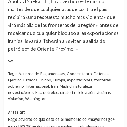
Abolfazl Shekarchi, ha advertido este mismo
martes de que cualquier ataque contra el país
recibirá «una respuesta mucho más violenta» que
«irá más allá de las fronteras de la región», antes de
recalcar que cualquier bloqueo a las exportaciones
iraníes llevará a Teherán a «evitar la salida de
petróleo» de Oriente Próximo. –
CL0
Tags:
Acuerdo de Paz
,
amenazas
,
Conocimiento
,
Defensa
,
Ejército
,
Estados Unidos
,
Europa
,
exportaciones
,
fronteras
,
gobierno
,
Internacional
,
Irán
,
Madrid
,
naturaleza
,
negociaciones
,
Paz
,
petróleo
,
piratería
,
Televisión
,
víctimas
,
violación
,
Washington
Navegación
Anterior:
Page advierte de que este es el momento de «mayor riesgo»
de
para el PSOE en democracia y vuelve a pedir elecciones