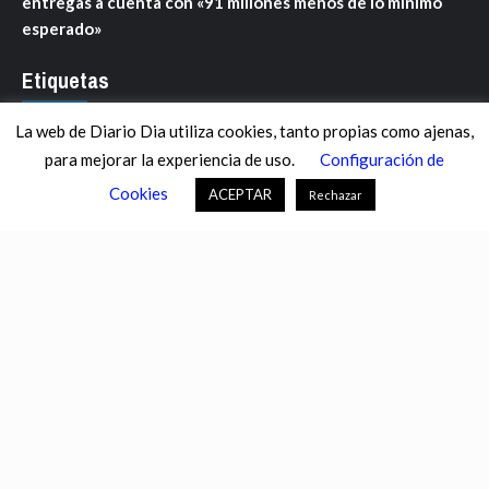
entregas a cuenta con «91 millones menos de lo mínimo
esperado»
Etiquetas
La web de Diario Dia utiliza cookies, tanto propias como ajenas,
ANDALUCÍA
ARAGÓN
ASTURIAS
C. VALENCIANA
para mejorar la experiencia de uso.
Configuración de
CASTILLA-LA MANCHA
CASTILLA Y LEÓN
CATALUNYA
Cookies
ACEPTAR
Rechazar
CHANCE
CIENCIA
CULTURA
DEFENSA
DEPORTES
DESCONECTA
DESTACADOS
ECONOMÍA FINANZAS
EDUCACIÓN
ESPAÑA
ESTADOS UNIDOS
EUROPA
EXTREMADURA
FÚTBOL
GALICIA
GENTE
GOBIERNO
IGUALDAD
INFOSALUS.COM
INTERNACIONAL
INVESTIGACIÓN
ISLAS BALEARES