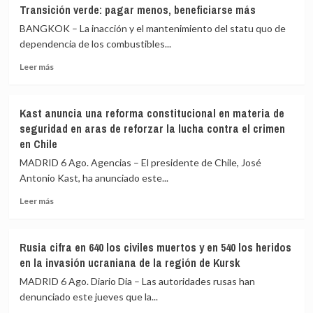
HRW
«Por
Transición verde: pagar menos, beneficiarse más
advierte
delante,
BANGKOK – La inacción y el mantenimiento del statu quo de
de
los
un
dependencia de los combustibles...
DDHH»
posible
Leer
Leer más
crimen
más
de
sobre
guerra
Transición
de
Kast anuncia una reforma constitucional en materia de
verde:
Israel
seguridad en aras de reforzar la lucha contra el crimen
pagar
en
en Chile
menos,
el
beneficiarse
ataque
MADRID 6 Ago. Agencias – El presidente de Chile, José
más
que
Antonio Kast, ha anunciado este...
mató
Leer
a
Leer más
más
la
sobre
periodista
Kast
Amal
Rusia cifra en 640 los civiles muertos y en 540 los heridos
anuncia
Khalil
en la invasión ucraniana de la región de Kursk
una
reforma
MADRID 6 Ago. Diario Dia – Las autoridades rusas han
constitucional
denunciado este jueves que la...
en