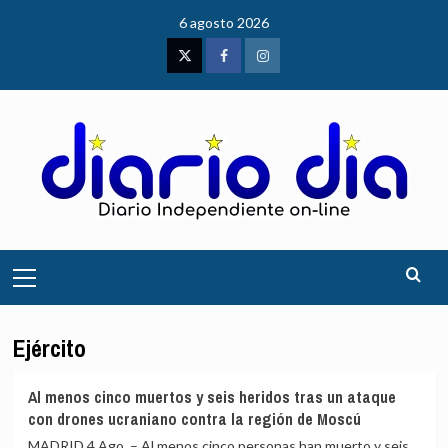
Saltar
6 agosto 2026
al
contenido
Twitter
Facebook
Instagram
Menú
principal
Ejército
Al menos cinco muertos y seis heridos tras un ataque
con drones ucraniano contra la región de Moscú
MADRID 4 Ago. – Al menos cinco personas han muerto y seis