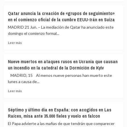
la
sobre
la
UME
Sánchez
UME
Qatar anuncia la creación de «grupos de seguimiento»
traslada
en
en el comienzo oficial de la cumbre EEUU-Irán en Suiza
a
dirección
Delcy
a
MADRID 21 Jun. – La mediación de Qatar ha anunciado este
Rodríguez
Venezuela
domingo el comienzo formal...
solidaridad
para
Leer
tras
apoyar
Leer más
más
los
las
sobre
terremotos:
labores
Qatar
«España
de
Nueve muertos en ataques rusos en Ucrania que causan
anuncia
está
rescate
un incendio en la catedral de la Dormición de Kyiv
la
preparada
creación
para
MADRID, 15 Al menos nueve personas han muerto este
de
ayudar»
lunes a causa de...
«grupos
Leer
de
Leer más
más
seguimiento»
sobre
en
Nueve
el
Séptimo y último día en España: con acogidos en Las
muertos
comienzo
Raíces, misa ante 35.000 fieles y vuelo en falcon
en
oficial
ataques
de
El Papa advierte a las mafias de que tendrán que comparecer