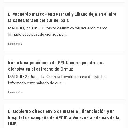
sobre
en
Los
defensa:
El «acuerdo marco» entre Israel y Líbano deja en el aire
lefebvrianos
hay
la salida israelí del sur del país
responden
4
a
aliados
MADRID, 27 Jun. – El texto definitivo del acuerdo marco
las
que
firmado este pasado viernes por...
excomuniones
no
Leer
de
llegan
Leer más
más
León
y
sobre
XIV:
3
El
«objetivamente
que
Irán ataca posiciones de EEUU en respuesta a su
«acuerdo
injustas
no
ofensiva en el estrecho de Ormuz
marco»
e
entregan
entre
inválidas»
las
MADRID 27 Jun. – La Guardia Revolucionaria de Irán ha
Israel
capacidades
informado este sábado de que...
y
Leer
Líbano
Leer más
más
deja
sobre
en
Irán
el
El Gobierno ofrece envío de material, financiación y un
ataca
aire
hospital de campaña de AECID a Venezuela además de la
posiciones
la
UME
de
salida