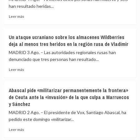
han resultado heridas...
Leer
Leer más
más
sobre
Al
Un ataque ucraniano sobre los almacenes Wildberries
menos
deja al menos tres heridos en la región rusa de Vladimir
cinco
muertos
MADRID 3 Ago. – Las autoridades regionales rusas han
y
denunciado que tres personas han resultado...
seis
Leer
heridos
Leer más
más
tras
sobre
un
Un
ataque
Abascal pide «militarizar permanentemente la frontera»
ataque
con
de Ceuta ante la «invasión» de la que culpa a Marruecos
ucraniano
drones
y Sánchez
sobre
ucraniano
los
contra
MADRID 2 Ago. – El presidente de Vox, Santiago Abascal, ha
almacenes
la
pedido este domingo «militarizar...
Wildberries
región
deja
de
Leer
Leer más
al
Moscú
más
menos