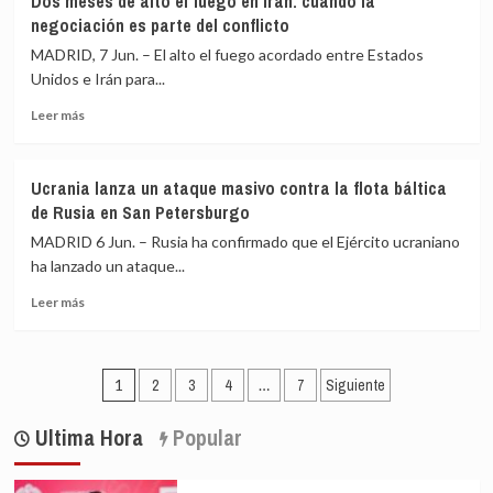
Dos meses de alto el fuego en Irán: cuando la
bombardea
frente
negociación es parte del conflicto
un
a
complejo
«la
MADRID, 7 Jun. – El alto el fuego acordado entre Estados
petroquímico
lógica
Unidos e Irán para...
en
del
Leer
el
interés
Leer más
más
suroeste
y
sobre
de
lucro»
Dos
Irán
Ucrania lanza un ataque masivo contra la flota báltica
meses
de Rusia en San Petersburgo
de
alto
MADRID 6 Jun. – Rusia ha confirmado que el Ejército ucraniano
el
ha lanzado un ataque...
fuego
Leer
en
Leer más
más
Irán:
sobre
cuando
Ucrania
la
Paginación
lanza
negociación
1
2
3
4
…
7
Siguiente
un
es
de
ataque
parte
Ultima Hora
Popular
entradas
masivo
del
contra
conflicto
la