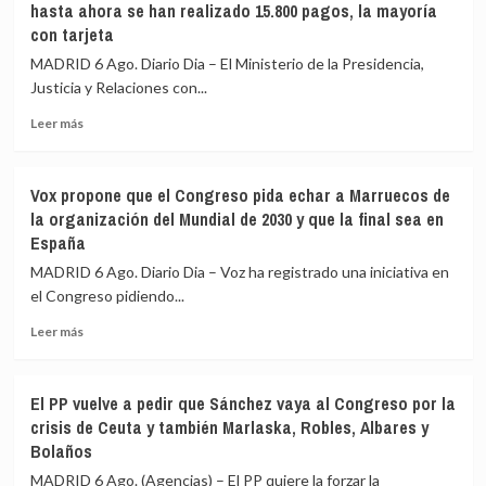
hasta ahora se han realizado 15.800 pagos, la mayoría
con tarjeta
MADRID 6 Ago. Diario Dia – El Ministerio de la Presidencia,
Justicia y Relaciones con...
Leer
Leer más
más
sobre
Justicia
Vox propone que el Congreso pida echar a Marruecos de
impulsa
la organización del Mundial de 2030 y que la final sea en
el
España
pago
de
MADRID 6 Ago. Diario Dia – Voz ha registrado una iniciativa en
tasas
el Congreso pidiendo...
con
TPV
Leer
Leer más
o
más
Bizum:
sobre
hasta
Vox
El PP vuelve a pedir que Sánchez vaya al Congreso por la
ahora
propone
crisis de Ceuta y también Marlaska, Robles, Albares y
se
que
Bolaños
han
el
realizado
Congreso
MADRID 6 Ago. (Agencias) – El PP quiere la forzar la