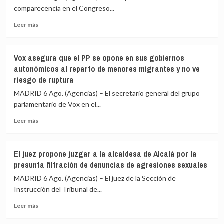
15.800
pida
comparecencia en el Congreso...
pagos,
echar
la
a
Leer
Leer más
mayoría
Marruecos
más
con
de
sobre
tarjeta
la
El
Vox asegura que el PP se opone en sus gobiernos
organización
PP
autonómicos al reparto de menores migrantes y no ve
del
vuelve
riesgo de ruptura
Mundial
a
de
pedir
MADRID 6 Ago. (Agencias) – El secretario general del grupo
2030
que
parlamentario de Vox en el...
y
Sánchez
que
vaya
Leer
Leer más
la
al
más
final
Congreso
sobre
sea
por
Vox
El juez propone juzgar a la alcaldesa de Alcalá por la
en
la
asegura
presunta filtración de denuncias de agresiones sexuales
España
crisis
que
de
el
MADRID 6 Ago. (Agencias) – El juez de la Sección de
Ceuta
PP
Instrucción del Tribunal de...
y
se
también
Leer
opone
Leer más
Marlaska,
más
en
Robles,
sobre
sus