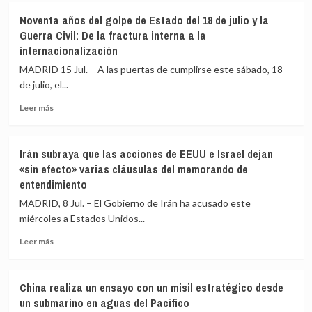
El
formación
Noventa años del golpe de Estado del 18 de julio y la
ministro
militar
Guerra Civil: De la fractura interna a la
de
de
internacionalización
Defensa
la
de
princesa
MADRID 15 Jul. – A las puertas de cumplirse este sábado, 18
Ucrania
Leonor
de julio, el...
deja
y
el
destaca
Leer
Leer más
puesto
su
más
tras
«valor
sobre
solo
y
Noventa
Irán subraya que las acciones de EEUU e Israel dejan
siete
disciplina»
años
«sin efecto» varias cláusulas del memorando de
meses
del
entendimiento
golpe
de
MADRID, 8 Jul. – El Gobierno de Irán ha acusado este
Estado
miércoles a Estados Unidos...
del
18
Leer
Leer más
de
más
julio
sobre
y
Irán
China realiza un ensayo con un misil estratégico desde
la
subraya
un submarino en aguas del Pacífico
Guerra
que