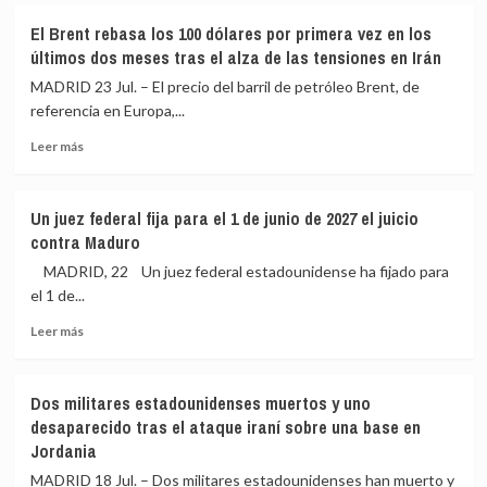
EEUU
Grecia
y
El Brent rebasa los 100 dólares por primera vez en los
anuncia
Arabia
últimos dos meses tras el alza de las tensiones en Irán
la
Saudí
destrucción
contra
MADRID 23 Jul. – El precio del barril de petróleo Brent, de
de
instalaciones
referencia en Europa,...
dos
de
Leer
misiles
milicias
Leer más
más
lanzados
proiraníes
sobre
desde
en
El
Yemen
Irak
Un juez federal fija para el 1 de junio de 2027 el juicio
Brent
contra
contra Maduro
rebasa
una
los
refinería
MADRID, 22 Un juez federal estadounidense ha fijado para
100
de
el 1 de...
dólares
Arabia
Leer
por
Saudí
Leer más
más
primera
sobre
vez
Un
en
Dos militares estadounidenses muertos y uno
juez
los
desaparecido tras el ataque iraní sobre una base en
federal
últimos
Jordania
fija
dos
para
meses
MADRID 18 Jul. – Dos militares estadounidenses han muerto y