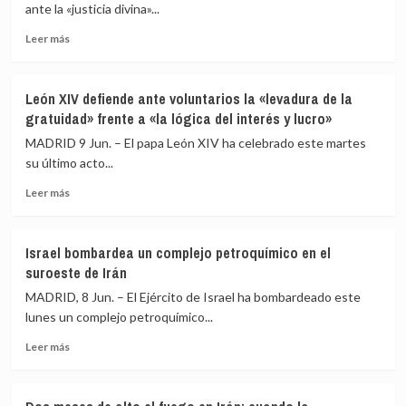
rusos
la
ante la «justicia divina»...
en
cumbre
Leer
Ucrania
EEUU-
Leer más
más
que
Irán
sobre
causan
en
Séptimo
un
Suiza
León XIV defiende ante voluntarios la «levadura de la
y
incendio
gratuidad» frente a «la lógica del interés y lucro»
último
en
día
la
MADRID 9 Jun. – El papa León XIV ha celebrado este martes
en
catedral
su último acto...
España:
de
Leer
con
la
Leer más
más
acogidos
Dormición
sobre
en
de
León
Las
Kyiv
Israel bombardea un complejo petroquímico en el
XIV
Raíces,
suroeste de Irán
defiende
misa
ante
ante
MADRID, 8 Jun. – El Ejército de Israel ha bombardeado este
voluntarios
35.000
lunes un complejo petroquímico...
la
fieles
Leer
«levadura
y
Leer más
más
de
vuelo
sobre
la
en
Israel
gratuidad»
falcon