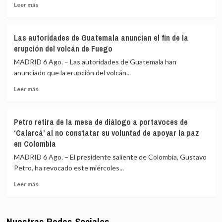
Leer
materia
Leer más
más
de
sobre
seguridad
Rusia
en
Las autoridades de Guatemala anuncian el fin de la
cifra
aras
erupción del volcán de Fuego
en
de
640
reforzar
MADRID 6 Ago. – Las autoridades de Guatemala han
los
la
anunciado que la erupción del volcán...
civiles
lucha
Leer
muertos
contra
Leer más
más
y
el
sobre
en
crimen
Las
540
en
Petro retira de la mesa de diálogo a portavoces de
autoridades
los
Chile
‘Calarcá’ al no constatar su voluntad de apoyar la paz
de
heridos
en Colombia
Guatemala
en
anuncian
la
MADRID 6 Ago. – El presidente saliente de Colombia, Gustavo
el
invasión
Petro, ha revocado este miércoles...
fin
ucraniana
de
de
Leer
Leer más
la
la
más
erupción
región
sobre
del
de
Petro
Nuestras Redes Sociales
volcán
Kursk
retira