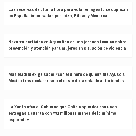
Las reservas de última hora para volar en agosto se duplican
en España, impulsadas por Ibiza, Bilbao y Menorca
Navarra participa en Argentina en una jornada técnica sobre
prevención y atención para mujeres en situación de violencia
Más Madrid exige saber «con el dinero de quién» fue Ayuso a
México tras declarar solo el coste de la sala de autoridades
La Xunta afea al Gobierno que Galicia «pierde» con unas
entregas a cuenta con «91 millones menos de lo mínimo
esperado»