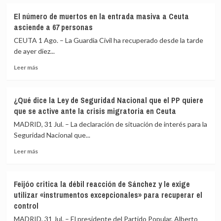
sobre
tres
Abascal
El número de muertos en la entrada masiva a Ceuta
heridos
pide
asciende a 67 personas
en
«militarizar
la
permanentemente
CEUTA 1 Ago. – La Guardia Civil ha recuperado desde la tarde
región
la
de ayer diez...
rusa
frontera»
de
Leer
de
Leer más
Vladimir
más
Ceuta
sobre
ante
El
la
¿Qué dice la Ley de Seguridad Nacional que el PP quiere
número
«invasión»
que se active ante la crisis migratoria en Ceuta
de
de
muertos
la
MADRID, 31 Jul. – La declaración de situación de interés para la
en
que
Seguridad Nacional que...
la
culpa
Leer
entrada
a
Leer más
más
masiva
Marruecos
sobre
a
y
¿Qué
Ceuta
Sánchez
Feijóo critica la débil reacción de Sánchez y le exige
dice
asciende
utilizar «instrumentos excepcionales» para recuperar el
la
a
control
Ley
67
de
personas
MADRID, 31 Jul. – El presidente del Partido Popular, Alberto