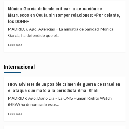
Albares
El
gobiernos
Mónica García defiende criticar la actuación de
y
juez
autonómicos
Marruecos en Ceuta sin romper relaciones: «Por delante,
Bolaños
propone
al
los DDHH»
juzgar
reparto
a
de
MADRID, 6 Ago. Agencias – La ministra de Sanidad, Mónica
la
menores
García, ha defendido que el...
alcaldesa
migrantes
de
y
Leer
Leer más
Alcalá
no
más
por
ve
sobre
la
riesgo
Mónica
Internacional
presunta
de
García
filtración
ruptura
defiende
de
criticar
denuncias
la
HRW advierte de un posible crimen de guerra de Israel en
de
actuación
el ataque que mató a la periodista Amal Khalil
agresiones
de
MADRID 6 Ago. Diario Dia – La ONG Human Rights Watch
sexuales
Marruecos
(HRW) ha denunciado este...
en
Ceuta
Leer
Leer más
sin
más
romper
sobre
relaciones: