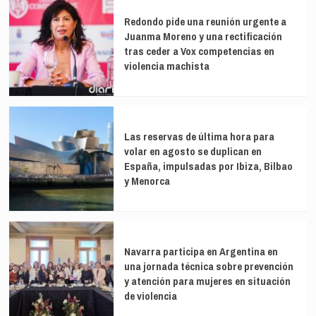
flota
Redondo pide una reunión urgente a
báltica
Juanma Moreno y una rectificación
de
tras ceder a Vox competencias en
Rusia
en
violencia machista
San
Petersburgo
Las reservas de última hora para
volar en agosto se duplican en
España, impulsadas por Ibiza, Bilbao
y Menorca
Navarra participa en Argentina en
una jornada técnica sobre prevención
y atención para mujeres en situación
de violencia