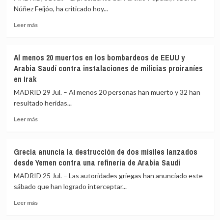
Seguridad
Núñez Feijóo, ha criticado hoy...
Nacional
que
Leer
Leer más
el
más
PP
sobre
quiere
Feijóo
Al menos 20 muertos en los bombardeos de EEUU y
que
critica
Arabia Saudí contra instalaciones de milicias proiraníes
se
la
en Irak
active
débil
ante
reacción
MADRID 29 Jul. – Al menos 20 personas han muerto y 32 han
la
de
resultado heridas...
crisis
Sánchez
migratoria
y
Leer
Leer más
en
le
más
Ceuta
exige
sobre
utilizar
Al
Grecia anuncia la destrucción de dos misiles lanzados
«instrumentos
menos
desde Yemen contra una refinería de Arabia Saudí
excepcionales»
20
para
muertos
MADRID 25 Jul. – Las autoridades griegas han anunciado este
recuperar
en
sábado que han logrado interceptar...
el
los
control
Leer
bombardeos
Leer más
más
de
sobre