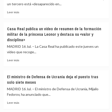
el
tras
un tercero está «desaparecido en...
1
el
de
alza
Leer
Leer más
junio
de
más
de
las
sobre
2027
tensiones
Dos
Casa Real publica un vídeo de resumen de la formación
el
en
militares
militar de la princesa Leonor y destaca su «valor y
juicio
Irán
estadounidenses
disciplina»
contra
muertos
Maduro
y
MADRID 16 Jul. – La Casa Real ha publicado este jueves un
uno
vídeo que recoge...
desaparecido
tras
Leer
Leer más
el
más
ataque
sobre
iraní
Casa
El ministro de Defensa de Ucrania deja el puesto tras
sobre
Real
solo siete meses
una
publica
base
un
MADRID 16 Jul. – El ministro de Defensa de Ucrania, Mijailo
en
vídeo
Fedorov, ha anunciado que...
Jordania
de
Leer
resumen
Leer más
más
de
sobre
la