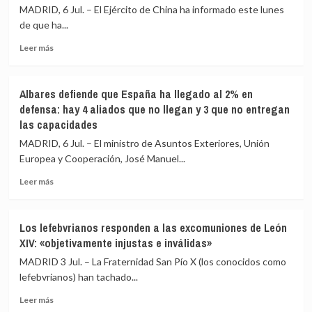
Civil:
las
MADRID, 6 Jul. – El Ejército de China ha informado este lunes
De
acciones
de que ha...
la
de
fractura
Leer
EEUU
Leer más
interna
más
e
a
sobre
Israel
la
China
dejan
Albares defiende que España ha llegado al 2% en
internacionalización
realiza
«sin
defensa: hay 4 aliados que no llegan y 3 que no entregan
un
efecto»
las capacidades
ensayo
varias
con
cláusulas
MADRID, 6 Jul. – El ministro de Asuntos Exteriores, Unión
un
del
Europea y Cooperación, José Manuel...
misil
memorando
estratégico
de
Leer
Leer más
desde
entendimiento
más
un
sobre
submarino
Albares
Los lefebvrianos responden a las excomuniones de León
en
defiende
XIV: «objetivamente injustas e inválidas»
aguas
que
del
España
MADRID 3 Jul. – La Fraternidad San Pío X (los conocidos como
Pacífico
ha
lefebvrianos) han tachado...
llegado
Leer
al
Leer más
más
2%