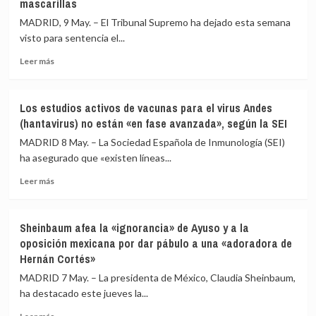
mascarillas
10
y
de
de
MADRID, 9 May. – El Tribunal Supremo ha dejado esta semana
mayo
estar
visto para sentencia el...
como
«perdiendo
el
el
Leer
Leer más
«día
norte»
más
cero»
en
sobre
para
política
El
Los estudios activos de vacunas para el virus Andes
el
juicio
(hantavirus) no están «en fase avanzada», según la SEI
inicio
a
oficial
Ábalos,
MADRID 8 May. – La Sociedad Española de Inmunología (SEI)
de
Koldo
ha asegurado que «existen líneas...
la
y
cuarentena
Leer
Aldama,
Leer más
por
más
visto
el
sobre
para
hantavirus
Los
sentencia:
Sheinbaum afea la «ignorancia» de Ayuso y a la
estudios
un
oposición mexicana por dar pábulo a una «adoradora de
activos
exministro
Hernán Cortés»
de
preso,
vacunas
testigos
MADRID 7 May. – La presidenta de México, Claudia Sheinbaum,
para
callados
ha destacado este jueves la...
el
y
virus
más
Leer