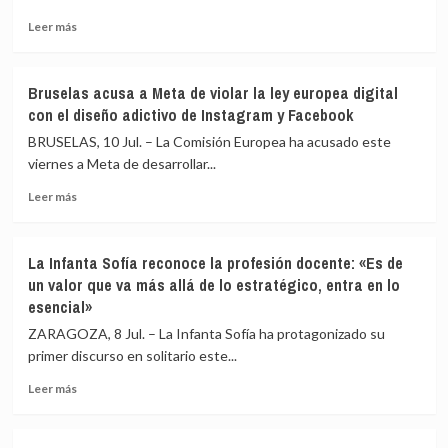
desvincula
de
su
Venezuela
Leer
Leer más
marcha
más
de
sobre
la
El
Bruselas acusa a Meta de violar la ley europea digital
inspección
juez
con el diseño adictivo de Instagram y Facebook
a
escucha
Zapatero
esta
BRUSELAS, 10 Jul. – La Comisión Europea ha acusado este
semana
viernes a Meta de desarrollar...
a
Leer
la
Leer más
más
directora
sobre
de
Bruselas
la
La Infanta Sofía reconoce la profesión docente: «Es de
acusa
Guardia
un valor que va más allá de lo estratégico, entra en lo
a
Civil
esencial»
Meta
como
de
investigada
ZARAGOZA, 8 Jul. – La Infanta Sofía ha protagonizado su
violar
y
primer discurso en solitario este...
la
a
ley
la
Leer
Leer más
europea
presidenta
más
digital
del
sobre
con
PSOE
La