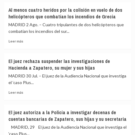
sobre
por
Pardo
Al menos cuatro heridos por la colisión en vuelo de dos
presuntas
de
helicópteros que combatían los incendios de Grecia
irregularidades
Vera
en
niega
MADRID 2 Ago. – Cuatro tripulantes de dos helicópteros que
un
el
combatían los incendios del sur...
contrato
cobro
Leer
de
Leer más
más
comisiones
sobre
por
Al
amaño
El juez rechaza suspender las investigaciones de
menos
de
Hacienda a Zapatero, su mujer y sus hijas
cuatro
obras
heridos
y
MADRID 30 Jul. – El juez de la Audiencia Nacional que investiga
por
ve
el ‘caso Plus...
la
«inverosímil»
Leer
colisión
que
Leer más
más
en
pudiera
sobre
vuelo
favorecer
El
de
a
El juez autoriza a la Policía a investigar decenas de
juez
dos
empresas
cuentas bancarias de Zapatero, sus hijas y su secretaria
rechaza
helicópteros
suspender
que
MADRID, 29 El juez de la Audiencia Nacional que investiga el
las
combatían
‘caso Plus...