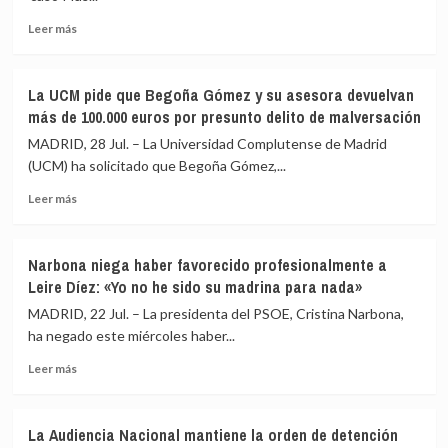
investigaciones
los
Leer
de
incendios
Leer más
más
Hacienda
de
sobre
a
Grecia
El
Zapatero,
La UCM pide que Begoña Gómez y su asesora devuelvan
juez
su
más de 100.000 euros por presunto delito de malversación
autoriza
mujer
a
y
MADRID, 28 Jul. – La Universidad Complutense de Madrid
la
sus
(UCM) ha solicitado que Begoña Gómez,...
Policía
hijas
Leer
a
Leer más
más
investigar
sobre
decenas
La
de
Narbona niega haber favorecido profesionalmente a
UCM
cuentas
Leire Díez: «Yo no he sido su madrina para nada»
pide
bancarias
que
de
MADRID, 22 Jul. – La presidenta del PSOE, Cristina Narbona,
Begoña
Zapatero,
ha negado este miércoles haber...
Gómez
sus
Leer
y
hijas
Leer más
más
su
y
sobre
asesora
su
Narbona
devuelvan
secretaria
La Audiencia Nacional mantiene la orden de detención
niega
más