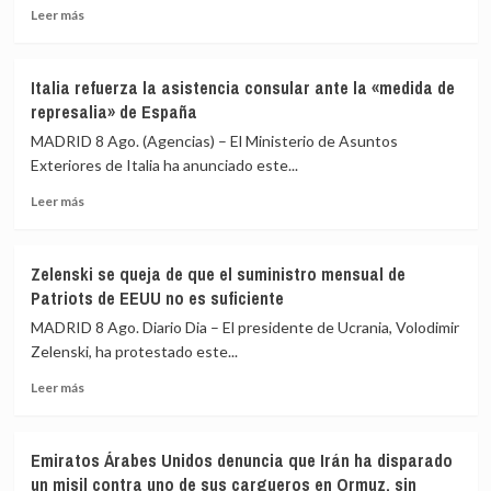
Leer
Leer más
Seguridad
más
ante
sobre
los
La
«agujeros
Italia refuerza la asistencia consular ante la «medida de
violencia
negros»
represalia» de España
en
de
Puerto
MADRID 8 Ago. (Agencias) – El Ministerio de Asuntos
la
Príncipe
Exteriores de Italia ha anunciado este...
crisis
(Haití)
de
Leer
vuelve
Leer más
Ceuta
más
a
sobre
cerrar
Italia
el
Zelenski se queja de que el suministro mensual de
refuerza
hospital
Patriots de EEUU no es suficiente
la
materno
asistencia
Isaïe
MADRID 8 Ago. Diario Dia – El presidente de Ucrania, Volodimir
consular
Jeanty
Zelenski, ha protestado este...
ante
Leer
la
Leer más
más
«medida
sobre
de
Zelenski
represalia»
Emiratos Árabes Unidos denuncia que Irán ha disparado
se
de
un misil contra uno de sus cargueros en Ormuz, sin
queja
España