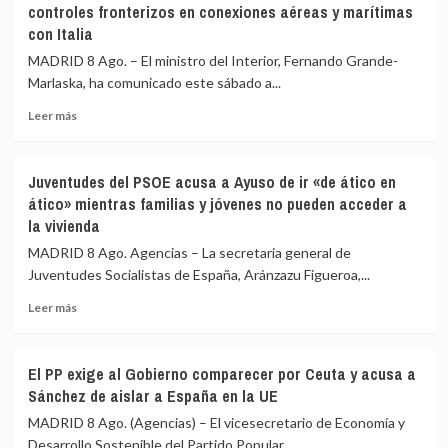
controles fronterizos en conexiones aéreas y marítimas
que
Valencia
con Italia
los
los
controles
controles
MADRID 8 Ago. – El ministro del Interior, Fernando Grande-
aéreos
a
Marlaska, ha comunicado este sábado a...
a
viajeros
viajeros
desde
Leer
Leer más
desde
Italia
más
Italia
sobre
se
Marlaska
Juventudes del PSOE acusa a Ayuso de ir «de ático en
realizan
comunica
ático» mientras familias y jóvenes no pueden acceder a
«a
a
la vivienda
puerta
la
de
UE
MADRID 8 Ago. Agencias – La secretaria general de
avión»
el
Juventudes Socialistas de España, Aránzazu Figueroa,...
restablecimiento
de
Leer
Leer más
controles
más
fronterizos
sobre
en
Juventudes
El PP exige al Gobierno comparecer por Ceuta y acusa a
conexiones
del
Sánchez de aislar a España en la UE
aéreas
PSOE
y
acusa
MADRID 8 Ago. (Agencias) – El vicesecretario de Economía y
marítimas
a
Desarrollo Sostenible del Partido Popular,...