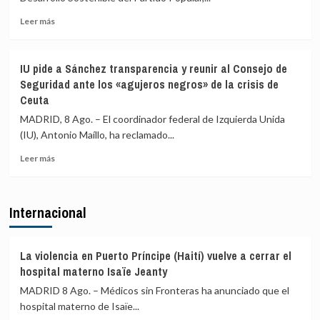
con
Ayuso
Italia
Leer
de
Leer más
más
ir
sobre
«de
El
ático
IU pide a Sánchez transparencia y reunir al Consejo de
PP
en
Seguridad ante los «agujeros negros» de la crisis de
exige
ático»
Ceuta
al
mientras
Gobierno
familias
MADRID, 8 Ago. – El coordinador federal de Izquierda Unida
comparecer
y
(IU), Antonio Maíllo, ha reclamado...
por
jóvenes
Ceuta
no
Leer
Leer más
y
pueden
más
acusa
acceder
sobre
a
a
IU
Internacional
Sánchez
la
pide
de
vivienda
a
aislar
Sánchez
a
transparencia
La violencia en Puerto Príncipe (Haití) vuelve a cerrar el
España
y
hospital materno Isaïe Jeanty
en
reunir
MADRID 8 Ago. – Médicos sin Fronteras ha anunciado que el
la
al
UE
hospital materno de Isaïe...
Consejo
de