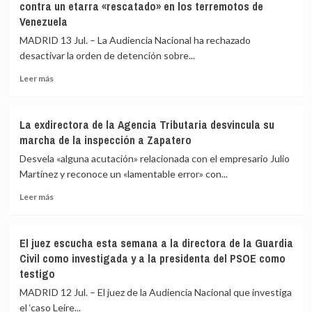
contra un etarra «rescatado» en los terremotos de
haber
de
Venezuela
favorecido
100.000
profesionalmente
euros
MADRID 13 Jul. – La Audiencia Nacional ha rechazado
a
por
desactivar la orden de detención sobre...
Leire
presunto
Díez:
delito
Leer
Leer más
«Yo
de
más
no
malversación
sobre
he
La
La exdirectora de la Agencia Tributaria desvincula su
sido
Audiencia
marcha de la inspección a Zapatero
su
Nacional
madrina
mantiene
Desvela «alguna acutación» relacionada con el empresario Julio
para
la
Martínez y reconoce un «lamentable error» con...
nada»
orden
Leer
de
Leer más
más
detención
sobre
contra
La
un
El juez escucha esta semana a la directora de la Guardia
exdirectora
etarra
Civil como investigada y a la presidenta del PSOE como
de
«rescatado»
testigo
la
en
Agencia
los
MADRID 12 Jul. – El juez de la Audiencia Nacional que investiga
Tributaria
terremotos
el ‘caso Leire...