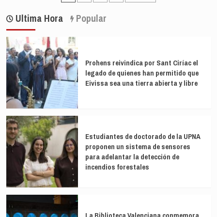
Nacional
una
de
consulta
operación
Ultima Hora
Popular
entradas
a
de
la
vigilancia
ONU
al
si
entorno
ya
de
Prohens reivindica por Sant Ciríac el
investiga
Bárcenas
legado de quienes han permitido que
la
Eivissa sea una tierra abierta y libre
retención
por
Israel
de
un
sargento
Estudiantes de doctorado de la UPNA
español
proponen un sistema de sensores
en
para adelantar la detección de
Líbano
incendios forestales
La Biblioteca Valenciana conmemora