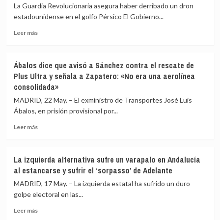
medias
Interior
La Guardia Revolucionaria asegura haber derribado un dron
sin
de
estadounidense en el golfo Pérsico El Gobierno...
aviones
Rajoy
y
Leer
niega
Leer más
sin
más
cualquier
salto
sobre
orden
paracaidista
Irán
de
Ábalos dice que avisó a Sánchez contra el rescate de
acusa
espiar
Plus Ultra y señala a Zapatero: «No era una aerolínea
a
a
consolidada»
EEUU
Bárcenas
de
en
MADRID, 22 May. – El exministro de Transportes José Luis
violar
las
Ábalos, en prisión provisional por...
su
primeras
espacio
declaraciones
Leer
Leer más
aéreo
de
más
y
acusados
sobre
asegura
Ábalos
La izquierda alternativa sufre un varapalo en Andalucía
que
dice
al estancarse y sufrir el ‘sorpasso’ de Adelante
se
que
reserva
avisó
MADRID, 17 May. – La izquierda estatal ha sufrido un duro
«el
a
golpe electoral en las...
derecho
Sánchez
a
Leer
contra
Leer más
responder»
más
el