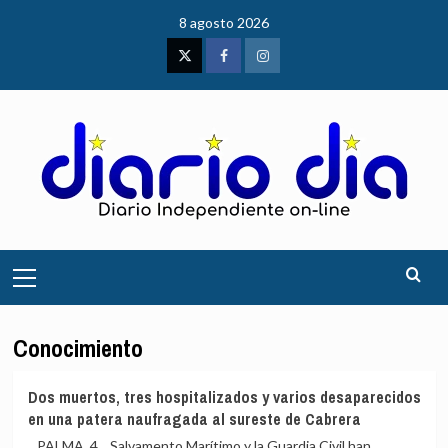
Saltar
8 agosto 2026
al
contenido
Twitter
Facebook
Instagram
Menú
principal
Conocimiento
Dos muertos, tres hospitalizados y varios desaparecidos
en una patera naufragada al sureste de Cabrera
PALMA, 4 Salvamento Marítimo y la Guardia Civil han