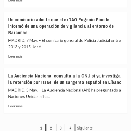
Leer más
Andes
que
más
(hantavirus)
mascarillas
sobre
no
Sheinbaum
Un comisario admite que el exDAO Eugenio Pino le
están
afea
informó de una operación de vigilancia al entorno de
«en
la
Bárcenas
fase
«ignorancia»
avanzada»,
de
MADRID, 7 May. – El comisario general de Policía Judicial entre
según
Ayuso
2013 y 2015, José...
la
y
SEI
a
Leer
Leer más
la
más
oposición
sobre
mexicana
Un
La Audiencia Nacional consulta a la ONU si ya investiga
por
comisario
la retención por Israel de un sargento español en Líbano
dar
admite
pábulo
que
MADRID, 5 May. – La Audiencia Nacional (AN) ha preguntado a
a
el
Naciones Unidas si ha...
una
exDAO
«adoradora
Leer
Eugenio
Leer más
de
más
Pino
Hernán
sobre
le
Cortés»
La
informó
Paginación
Audiencia
de
1
2
3
4
Siguiente