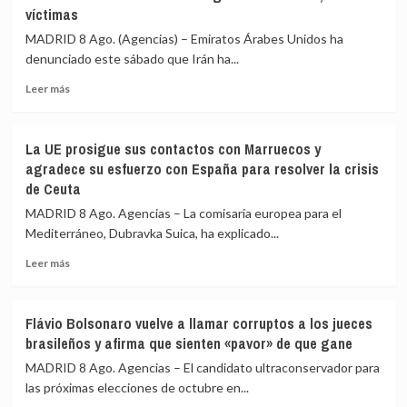
víctimas
de
que
MADRID 8 Ago. (Agencias) – Emiratos Árabes Unidos ha
el
denunciado este sábado que Irán ha...
suministro
mensual
Leer
Leer más
de
más
Patriots
sobre
de
Emiratos
La UE prosigue sus contactos con Marruecos y
EEUU
Árabes
agradece su esfuerzo con España para resolver la crisis
no
Unidos
de Ceuta
es
denuncia
suficiente
que
MADRID 8 Ago. Agencias – La comisaria europea para el
Irán
Mediterráneo, Dubravka Suica, ha explicado...
ha
disparado
Leer
Leer más
un
más
misil
sobre
contra
La
Flávio Bolsonaro vuelve a llamar corruptos a los jueces
uno
UE
brasileños y afirma que sienten «pavor» de que gane
de
prosigue
sus
sus
MADRID 8 Ago. Agencias – El candidato ultraconservador para
cargueros
contactos
las próximas elecciones de octubre en...
en
con