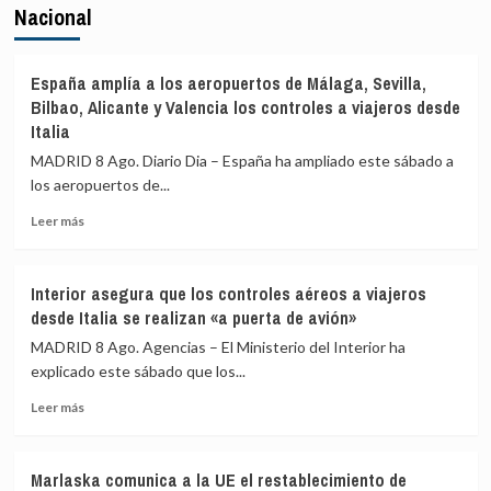
Nacional
España amplía a los aeropuertos de Málaga, Sevilla,
Bilbao, Alicante y Valencia los controles a viajeros desde
Italia
MADRID 8 Ago. Diario Dia – España ha ampliado este sábado a
los aeropuertos de...
Leer
Leer más
más
sobre
España
Interior asegura que los controles aéreos a viajeros
amplía
desde Italia se realizan «a puerta de avión»
a
los
MADRID 8 Ago. Agencias – El Ministerio del Interior ha
aeropuertos
explicado este sábado que los...
de
Leer
Málaga,
Leer más
más
Sevilla,
sobre
Bilbao,
Interior
Alicante
Marlaska comunica a la UE el restablecimiento de
asegura
y