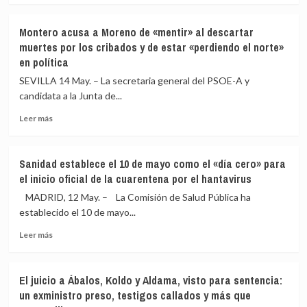
sobre
rescate
La
de
Montero acusa a Moreno de «mentir» al descartar
izquierda
Plus
muertes por los cribados y de estar «perdiendo el norte»
alternativa
Ultra
en política
sufre
y
un
señala
SEVILLA 14 May. – La secretaria general del PSOE-A y
varapalo
a
candidata a la Junta de...
en
Zapatero:
Andalucía
«No
Leer
Leer más
al
era
más
estancarse
una
sobre
y
aerolínea
Montero
Sanidad establece el 10 de mayo como el «día cero» para
sufrir
consolidada»
acusa
el inicio oficial de la cuarentena por el hantavirus
el
a
‘sorpasso’
Moreno
MADRID, 12 May. – La Comisión de Salud Pública ha
de
de
establecido el 10 de mayo...
Adelante
«mentir»
Leer
al
Leer más
más
descartar
sobre
muertes
Sanidad
por
El juicio a Ábalos, Koldo y Aldama, visto para sentencia:
establece
los
un exministro preso, testigos callados y más que
el
cribados