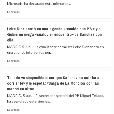
vinculante
chalés
Microsoft, ha declarado este miércoles...
para
pagados
centros
Leer
por
Leer más
adscritos
más
el
sobre
entorno
Bill
de
Leire Díez anotó en una agenda «reunión con P.S.» y el
Gates
Aldama
Gobierno niega «cualquier encuentro» de Sánchez con
niega
a
ella
conocer
cambio
los
de
MADRID 5 Jun. – La exmilitante socialista Leire Díez anotó en
crímenes
«favores»
una agenda intervenida por...
de
para
Epstein
el
Leer
Leer más
y
empresario,
más
dice
según
sobre
que
el
Leire
Tellado ve «imposible creer que Sánchez no estaba al
le
TS
Díez
corriente» y le espeta: «Salga de La Moncloa con las
chantajeó
anotó
manos en alto»
con
en
información
una
MADRID, 5 Jun. – El secretario general del PP, Miguel Tellado,
sobre
agenda
ha asegurado este viernes...
su
«reunión
vida
con
Leer
Leer más
privada
P.S.»
más