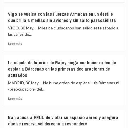
y
sobre
el
Tellado
Vigo se vuelca con las Fuerzas Armadas en un desfile
Gobierno
ve
que brilla a medias sin aviones y sin salto paracaidista
niega
«imposible
«cualquier
creer
VIGO, 30 May. – Miles de ciudadanos han salido este sábado a
encuentro»
que
las calles de...
de
Sánchez
Sánchez
Leer
no
Leer más
con
más
estaba
ella
sobre
al
Vigo
corriente»
La cúpula de Interior de Rajoy niega cualquier orden de
se
y
espiar a Bárcenas en las primeras declaraciones de
vuelca
le
acusados
con
espeta:
las
«Salga
MADRID, 30 May. – No hubo orden de espiar a Luis Bárcenas ni
Fuerzas
de
«preocupación» del...
Armadas
La
en
Moncloa
Leer
Leer más
un
con
más
desfile
las
sobre
que
manos
La
Irán acusa a EEUU de violar su espacio aéreo y asegura
brilla
en
cúpula
que se reserva «el derecho a responder»
a
alto»
de