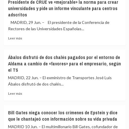
Presidente de CRUE ve «mejorable» la norma para crear
el
como
Infanta
universidades y pide un informe vinculante para centros
diseño
testigo
Sofía
adscritos
adictivo
reconoce
de
la
MADRID, 29 Jun. – El presidente de la Conferencia de
Instagram
profesión
Rectores de las Universidades Españolas...
y
docente:
Facebook
«Es
Leer
Leer más
de
más
un
sobre
valor
Presidente
Ábalos disfrutó de dos chalés pagados por el entorno de
que
de
Aldama a cambio de «favores» para el empresario, según
va
CRUE
el TS
más
ve
allá
«mejorable»
MADRID, 22 Jun. – El exministro de Transportes José Luis
de
la
Ábalos disfrutó de dos chalés...
lo
norma
estratégico,
para
Leer
Leer más
entra
crear
más
en
universidades
sobre
lo
y
Ábalos
Bill Gates niega conocer los crímenes de Epstein y dice
esencial»
pide
disfrutó
que le chantajeó con información sobre su vida privada
un
de
informe
dos
MADRID 10 Jun. – El multimillonario Bill Gates, cofundador de