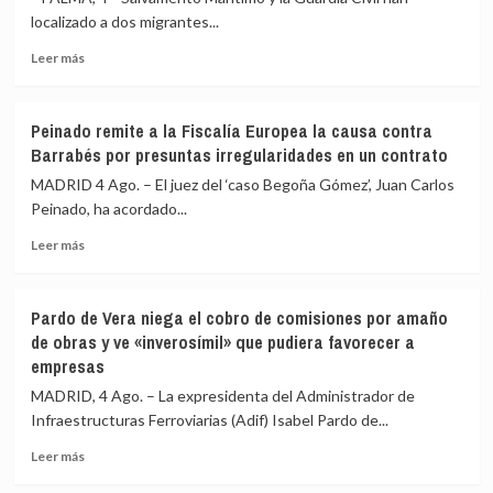
localizado a dos migrantes...
Leer
Leer más
más
sobre
Dos
Peinado remite a la Fiscalía Europea la causa contra
muertos,
Barrabés por presuntas irregularidades en un contrato
tres
hospitalizados
MADRID 4 Ago. – El juez del ‘caso Begoña Gómez’, Juan Carlos
y
Peinado, ha acordado...
varios
Leer
desaparecidos
Leer más
más
en
sobre
una
Peinado
patera
Pardo de Vera niega el cobro de comisiones por amaño
remite
naufragada
de obras y ve «inverosímil» que pudiera favorecer a
a
al
empresas
la
sureste
Fiscalía
de
MADRID, 4 Ago. – La expresidenta del Administrador de
Europea
Cabrera
Infraestructuras Ferroviarias (Adif) Isabel Pardo de...
la
causa
Leer
Leer más
contra
más
Barrabés