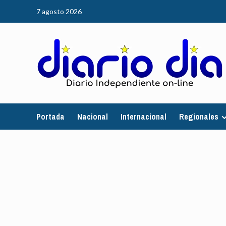
Saltar
7 agosto 2026
al
contenido
Portada
Nacional
Internacional
Regionales