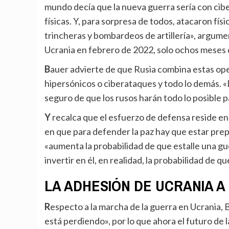
mundo decía que la nueva guerra sería con cibe
físicas. Y, para sorpresa de todos, atacaron f
trincheras y bombardeos de artillería», argume
Ucrania en febrero de 2022, solo ochos meses 
Bauer advierte de que Rusia combina estas operaciones con «tecnología del siglo XXI» como misiles
hipersónicos o ciberataques y todo lo demás. 
seguro de que los rusos harán todo lo posible
Y recalca que el esfuerzo de defensa reside en toda la sociedad, no solo el estamento militar, insistiendo
en que para defender la paz hay que estar prep
«aumenta la probabilidad de que estalle una gue
invertir en él, en realidad, la probabilidad de q
LA ADHESIÓN DE UCRANIA A 
Respecto a la marcha de la guerra en Ucrania, Bauer considera que ni «Rusia está ganando, ni Ucrania
está perdiendo», por lo que ahora el futuro d