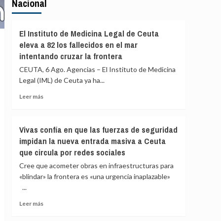
Nacional
El Instituto de Medicina Legal de Ceuta
eleva a 82 los fallecidos en el mar
intentando cruzar la frontera
CEUTA, 6 Ago. Agencias – El Instituto de Medicina
Legal (IML) de Ceuta ya ha...
Leer
Leer más
más
sobre
El
Vivas confía en que las fuerzas de seguridad
Instituto
impidan la nueva entrada masiva a Ceuta
de
que circula por redes sociales
Medicina
Legal
Cree que acometer obras en infraestructuras para
de
«blindar» la frontera es «una urgencia inaplazable»
Ceuta
...
eleva
a
Leer
Leer más
82
más
los
sobre