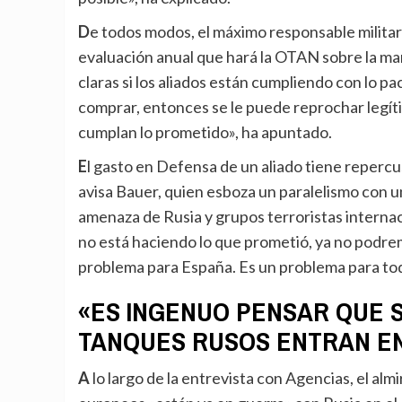
De todos modos, el máximo responsable militar de la OTAN hasta enero de 2025 insiste en que la
evaluación anual que hará la OTAN sobre la ma
claras si los aliados están cumpliendo con lo 
comprar, entonces se le puede reprochar legít
cumplan lo prometido», ha apuntado.
El gasto en Defensa de un aliado tiene repercusiones en la defensa de todos los miembros de la OTAN,
avisa Bauer, quien esboza un paralelismo con u
amenaza de Rusia y grupos terroristas internac
no está haciendo lo que prometió, ya no podr
problema para España. Es un problema para tod
«ES INGENUO PENSAR QUE 
TANQUES RUSOS ENTRAN E
A lo largo de la entrevista con Agencias, el almirante neerlandés retirado incide en que los países