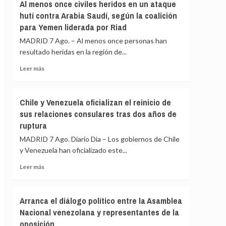
Gobierno
Al menos once civiles heridos en un ataque
menores
le
hutí contra Arabia Saudí, según la coalición
migrantes
«consta»
para Yemen liderada por Riad
de
el
Ceuta
llamamiento
MADRID 7 Ago. – Al menos once personas han
por
resultado heridas en la región de...
redes
Leer
a
Leer más
más
una
sobre
nueva
Al
entrada
Chile y Venezuela oficializan el reinicio de
menos
masiva
sus relaciones consulares tras dos años de
once
el
ruptura
civiles
15
heridos
de
MADRID 7 Ago. Diario Dia – Los gobiernos de Chile
en
agosto
y Venezuela han oficializado este...
un
ataque
Leer
Leer más
hutí
más
contra
sobre
Arabia
Chile
Arranca el diálogo político entre la Asamblea
Saudí,
y
Nacional venezolana y representantes de la
según
Venezuela
la
oposición
oficializan