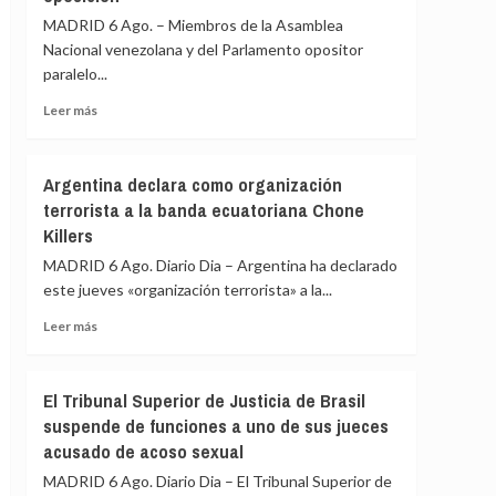
coalición
el
MADRID 6 Ago. – Miembros de la Asamblea
para
reinicio
Nacional venezolana y del Parlamento opositor
Yemen
de
liderada
paralelo...
sus
por
relaciones
Leer
Leer más
Riad
consulares
más
tras
sobre
dos
Arranca
Argentina declara como organización
años
el
de
terrorista a la banda ecuatoriana Chone
diálogo
ruptura
Killers
político
entre
MADRID 6 Ago. Diario Dia – Argentina ha declarado
la
este jueves «organización terrorista» a la...
Asamblea
Nacional
Leer
Leer más
venezolana
más
y
sobre
representantes
Argentina
El Tribunal Superior de Justicia de Brasil
de
declara
suspende de funciones a uno de sus jueces
la
como
oposición
acusado de acoso sexual
organización
terrorista
MADRID 6 Ago. Diario Dia – El Tribunal Superior de
a