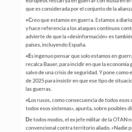
europeos «están ya en guerra» con Rusia en el 
que es considerada por el conjunto de la alianz
«Creo que estamos en guerra. Estamos a diario en una guerra cibernética que viene de Rusia», subraya,
y hace referencia a los ataques continuos cont
advierte de que la «desinformación» es tambié
países, incluyendo España.
«Es ingenuo pensar que solo estamos en guerra si los tanques rusos entran rodando por Madrid»,
recalca Bauer, para incidir en que la economía
salvo de una crisis de seguridad. Y pone como e
de 2025 para insistir en que ese tipo de situa
las guerras.
«Los rusos, como consecuencia de todos esos ciberataques de los últimos años, se han infiltrado en
todos esos sistemas», apunta, sobre posibles di
De todos modos, el ex jefe militar de la OTAN no descarta que Rusia pueda emplearse en un ataque
convencional contra territorio aliado. «Nadie 