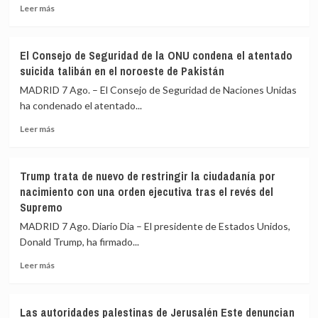
Leer
Leer más
a
más
una
sobre
nueva
Miles
entrada
El Consejo de Seguridad de la ONU condena el atentado
de
masiva
suicida talibán en el noroeste de Pakistán
argentinos
el
protestan
MADRID 7 Ago. – El Consejo de Seguridad de Naciones Unidas
15
en
de
ha condenado el atentado...
Buenos
agosto
Leer
Aires
Leer más
más
contra
sobre
la
El
Ley
Trump trata de nuevo de restringir la ciudadanía por
Consejo
de
nacimiento con una orden ejecutiva tras el revés del
de
Propiedad
Supremo
Seguridad
Privada
de
bajo
MADRID 7 Ago. Diario Dia – El presidente de Estados Unidos,
la
el
Donald Trump, ha firmado...
ONU
lema
condena
‘La
Leer
Leer más
el
patria
más
atentado
no
sobre
suicida
se
Trump
Las autoridades palestinas de Jerusalén Este denuncian
talibán
vende’
trata