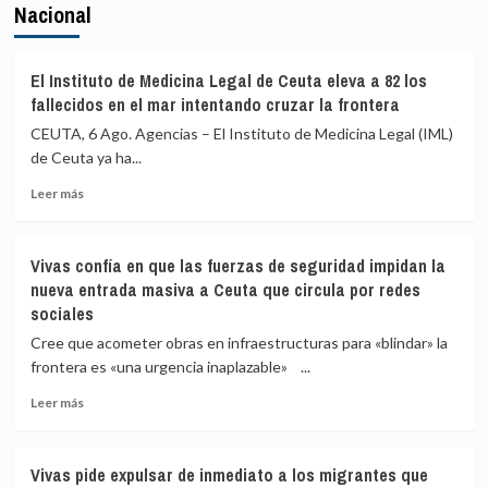
Nacional
El Instituto de Medicina Legal de Ceuta eleva a 82 los
fallecidos en el mar intentando cruzar la frontera
CEUTA, 6 Ago. Agencias – El Instituto de Medicina Legal (IML)
de Ceuta ya ha...
Leer
Leer más
más
sobre
El
Vivas confía en que las fuerzas de seguridad impidan la
Instituto
nueva entrada masiva a Ceuta que circula por redes
de
sociales
Medicina
Legal
Cree que acometer obras en infraestructuras para «blindar» la
de
frontera es «una urgencia inaplazable» ...
Ceuta
eleva
Leer
Leer más
a
más
82
sobre
los
Vivas
Vivas pide expulsar de inmediato a los migrantes que
fallecidos
confía