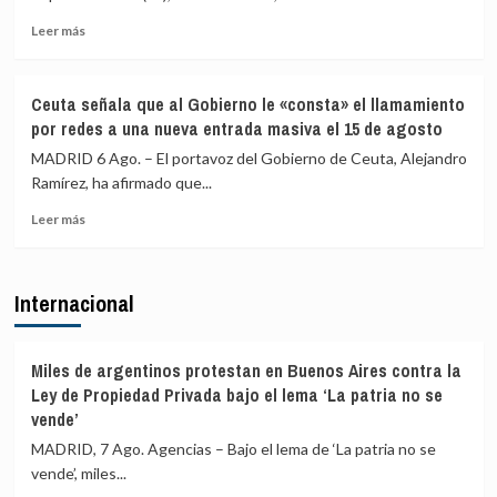
cifra
frontera
en
con
Leer
Leer más
más
más
más
de
medios
sobre
4.800
europeos
IU
Ceuta señala que al Gobierno le «consta» el llamamiento
los
advierte
por redes a una nueva entrada masiva el 15 de agosto
menores
a
migrantes
los
MADRID 6 Ago. – El portavoz del Gobierno de Ceuta, Alejandro
en
gobiernos
Ramírez, ha afirmado que...
la
de
barriada
Leer
PP
Leer más
ceutí
más
y
sobre
Vox:
Ceuta
Cometerán
Internacional
señala
prevaricación
que
si
al
rechazan
Gobierno
acoger
Miles de argentinos protestan en Buenos Aires contra la
le
a
Ley de Propiedad Privada bajo el lema ‘La patria no se
«consta»
menores
vende’
el
migrantes
MADRID, 7 Ago. Agencias – Bajo el lema de ‘La patria no se
llamamiento
de
por
Ceuta
vende’, miles...
redes