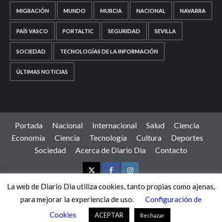
MIGRACIÓN
MUNDO
MURCIA
NACIONAL
NAVARRA
PAÍS VASCO
PORTALTIC
SEGURIDAD
SEVILLA
SOCIEDAD
TECNOLOGÍAS DE LA INFORMACIÓN
ÚLTIMAS NOTICIAS
Portada
Nacional
Internacional
Salud
Ciencia
Economía
Ciencia
Tecnología
Cultura
Deportes
Sociedad
Acerca de Diario Dia
Contacto
Twitter
Facebook
Instagram
La web de Diario Dia utiliza cookies, tanto propias como ajenas,
para mejorar la experiencia de uso.
Configuración de
Copyright © Diario Día - Grupo IWO. Todos los derechos
Cookies
reservados.
|
CoverNews
por AF themes.
ACEPTAR
Rechazar