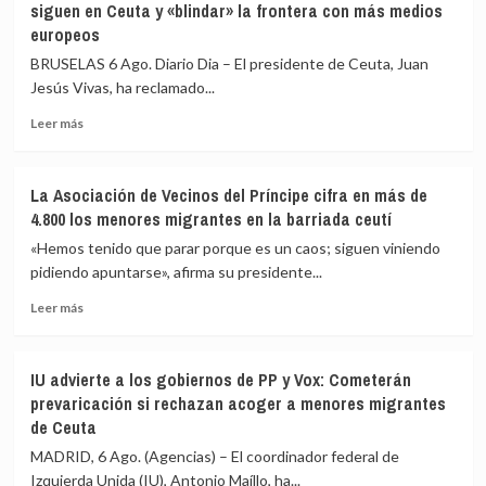
siguen en Ceuta y «blindar» la frontera con más medios
en
en
europeos
el
que
mar
las
BRUSELAS 6 Ago. Diario Dia – El presidente de Ceuta, Juan
intentando
fuerzas
Jesús Vivas, ha reclamado...
cruzar
de
la
seguridad
Leer
Leer más
frontera
impidan
más
la
sobre
nueva
Vivas
La Asociación de Vecinos del Príncipe cifra en más de
entrada
pide
4.800 los menores migrantes en la barriada ceutí
masiva
expulsar
a
de
«Hemos tenido que parar porque es un caos; siguen viniendo
Ceuta
inmediato
pidiendo apuntarse», afirma su presidente...
que
a
circula
Leer
los
Leer más
por
más
migrantes
redes
sobre
que
sociales
La
siguen
IU advierte a los gobiernos de PP y Vox: Cometerán
Asociación
en
prevaricación si rechazan acoger a menores migrantes
de
Ceuta
de Ceuta
Vecinos
y
del
«blindar»
MADRID, 6 Ago. (Agencias) – El coordinador federal de
Príncipe
la
Izquierda Unida (IU), Antonio Maíllo, ha...