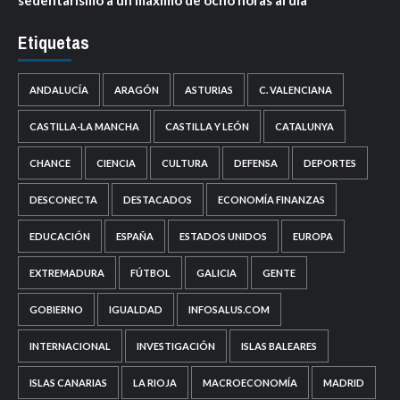
Etiquetas
ANDALUCÍA
ARAGÓN
ASTURIAS
C. VALENCIANA
CASTILLA-LA MANCHA
CASTILLA Y LEÓN
CATALUNYA
CHANCE
CIENCIA
CULTURA
DEFENSA
DEPORTES
DESCONECTA
DESTACADOS
ECONOMÍA FINANZAS
EDUCACIÓN
ESPAÑA
ESTADOS UNIDOS
EUROPA
EXTREMADURA
FÚTBOL
GALICIA
GENTE
GOBIERNO
IGUALDAD
INFOSALUS.COM
INTERNACIONAL
INVESTIGACIÓN
ISLAS BALEARES
ISLAS CANARIAS
LA RIOJA
MACROECONOMÍA
MADRID