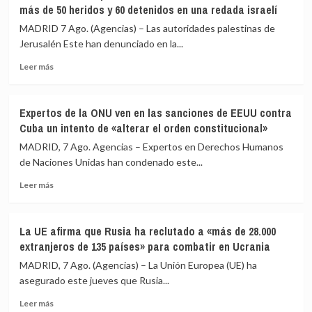
más de 50 heridos y 60 detenidos en una redada israelí
en
de
el
nuevo
MADRID 7 Ago. (Agencias) – Las autoridades palestinas de
noroeste
de
Jerusalén Este han denunciado en la...
de
restringir
Pakistán
Leer
la
Leer más
más
ciudadanía
sobre
por
Las
nacimiento
Expertos de la ONU ven en las sanciones de EEUU contra
autoridades
con
Cuba un intento de «alterar el orden constitucional»
palestinas
una
de
orden
MADRID, 7 Ago. Agencias – Expertos en Derechos Humanos
Jerusalén
ejecutiva
de Naciones Unidas han condenado este...
Este
tras
Leer
denuncian
el
Leer más
más
más
revés
sobre
de
del
Expertos
50
Supremo
La UE afirma que Rusia ha reclutado a «más de 28.000
de
heridos
extranjeros de 135 países» para combatir en Ucrania
la
y
ONU
60
MADRID, 7 Ago. (Agencias) – La Unión Europea (UE) ha
ven
detenidos
asegurado este jueves que Rusia...
en
en
Leer
las
una
Leer más