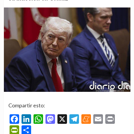
Compartir esto:
Facebook
LinkedIn
WhatsApp
Mastodon
X
Telegram
Meneame
Email
Prin
PrintFriendly
Compartir