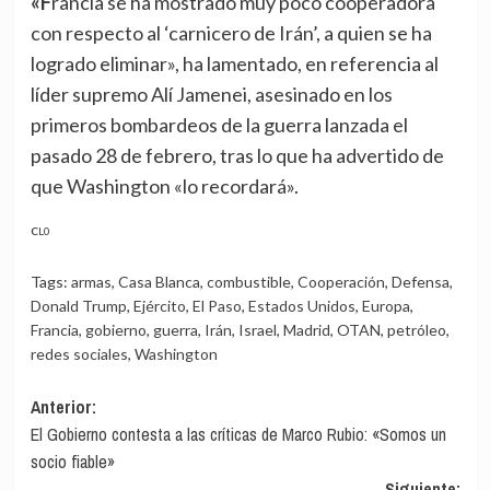
«Francia se ha mostrado muy poco cooperadora
con respecto al ‘carnicero de Irán’, a quien se ha
logrado eliminar», ha lamentado, en referencia al
líder supremo Alí Jamenei, asesinado en los
primeros bombardeos de la guerra lanzada el
pasado 28 de febrero, tras lo que ha advertido de
que Washington «lo recordará».
CL0
Tags:
armas
,
Casa Blanca
,
combustible
,
Cooperación
,
Defensa
,
Donald Trump
,
Ejército
,
El Paso
,
Estados Unidos
,
Europa
,
Francia
,
gobierno
,
guerra
,
Irán
,
Israel
,
Madrid
,
OTAN
,
petróleo
,
redes sociales
,
Washington
Navegación
Anterior:
El Gobierno contesta a las críticas de Marco Rubio: «Somos un
de
socio fiable»
entradas
Siguiente: