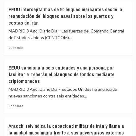
heridos
De
EEUU intercepta más de 50 buques mercantes desde la
en
la
reanudación del bloqueo naval sobre los puertos y
un
Espriella
costas de Irán
ataque
promete
ruso
la
MADRID 8 Ago. Diario Dia – Las fuerzas del Comando Central
en
«recuperación
de Estados Unidos (CENTCOM)...
las
total
inmediaciones
de
Leer
Leer más
de
la
más
Kyiv
seguridad»
sobre
(Ucrania)
y
EEUU
EEUU sanciona a seis entidades y una persona por
la
intercepta
facilitar a Teherán el blanqueo de fondos mediante
«regeneración
más
criptomonedas
nacional»
de
durante
50
MADRID 8 Ago. Diario Dia – Estados Unidos ha anunciado
su
buques
nuevas sanciones contra seis entidades...
investidura
mercantes
desde
Leer
Leer más
la
más
reanudación
sobre
del
EEUU
Araqchi reivindica la capacidad militar de Irán y llama a
bloqueo
sanciona
la unidad musulmana frente a sus adversarios externos
naval
a