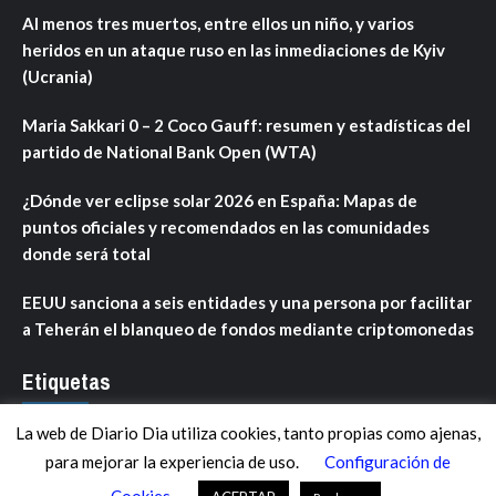
Al menos tres muertos, entre ellos un niño, y varios
heridos en un ataque ruso en las inmediaciones de Kyiv
(Ucrania)
Maria Sakkari 0 – 2 Coco Gauff: resumen y estadísticas del
partido de National Bank Open (WTA)
¿Dónde ver eclipse solar 2026 en España: Mapas de
puntos oficiales y recomendados en las comunidades
donde será total
EEUU sanciona a seis entidades y una persona por facilitar
a Teherán el blanqueo de fondos mediante criptomonedas
Etiquetas
La web de Diario Dia utiliza cookies, tanto propias como ajenas,
ANDALUCÍA
ARAGÓN
ASTURIAS
C. VALENCIANA
para mejorar la experiencia de uso.
Configuración de
CASTILLA-LA MANCHA
CASTILLA Y LEÓN
CATALUNYA