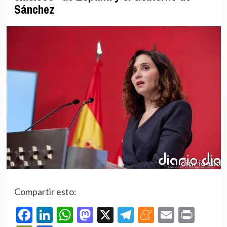
Sánchez
Compartir esto:
Facebook
LinkedIn
WhatsApp
Mastodon
X
Telegram
Meneame
Email
Prin