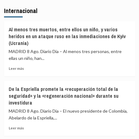
y
El
Internacional
renuncia
PP
a
afirma
todos
que
sus
la
Al menos tres muertos, entre ellos un niño, y varios
cargos
Fiscalía
heridos en un ataque ruso en las inmediaciones de Kyiv
está
(Ucrania)
para
MADRID 8 Ago. Diario Dia – Al menos tres personas, entre
«defender
el
ellas un niño, han...
interés»
Leer
Leer más
de
más
los
sobre
menores
Al
y
De la Espriella promete la «recuperación total de la
menos
«no
seguridad» y la «regeneración nacional» durante su
tres
para
investidura
muertos,
salir
entre
al
MADRID 8 Ago. Diario Dia – El nuevo presidente de Colombia,
ellos
auxilio
Abelardo de la Espriella,...
un
del
niño,
Leer
Gobierno»
Leer más
y
más
varios
sobre