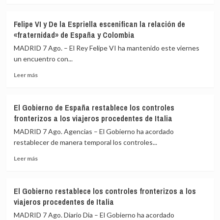
sobre
Albares
Felipe VI y De la Espriella escenifican la relación de
mantiene
«fraternidad» de España y Colombia
reuniones
bilaterales
MADRID 7 Ago. – El Rey Felipe VI ha mantenido este viernes
con
un encuentro con...
homólogos
Leer
latinoamericanos
Leer más
más
para
sobre
impulsar
Felipe
la
El Gobierno de España restablece los controles
VI
Cumbre
fronterizos a los viajeros procedentes de Italia
y
de
De
Madrid
MADRID 7 Ago. Agencias – El Gobierno ha acordado
la
restablecer de manera temporal los controles...
Espriella
Leer
escenifican
Leer más
más
la
sobre
relación
El
de
El Gobierno restablece los controles fronterizos a los
Gobierno
«fraternidad»
viajeros procedentes de Italia
de
de
España
España
MADRID 7 Ago. Diario Dia – El Gobierno ha acordado