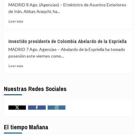
sobre
seis
MADRID 8 Ago. (Agencias) – El ministro de Asuntos Exteriores
los
entidades
de Irán, Abbas Araqchi, ha...
puertos
y
y
Leer
una
Leer más
costas
más
persona
de
sobre
por
Irán
Araqchi
facilitar
Investido presidente de Colombia Abelardo de la Espriella
reivindica
a
MADRID 7 Ago. Agencias – Abelardo de la Espriella ha tomado
la
Teherán
capacidad
el
posesión este viernes como...
militar
blanqueo
Leer
Leer más
de
de
más
Irán
fondos
sobre
y
mediante
Investido
llama
criptomonedas
Nuestras Redes Sociales
presidente
a
de
la
Colombia
unidad
Abelardo
musulmana
de
Twitter
Facebook
Instagram
frente
la
a
Espriella
sus
El tiempo Mañana
adversarios
externos