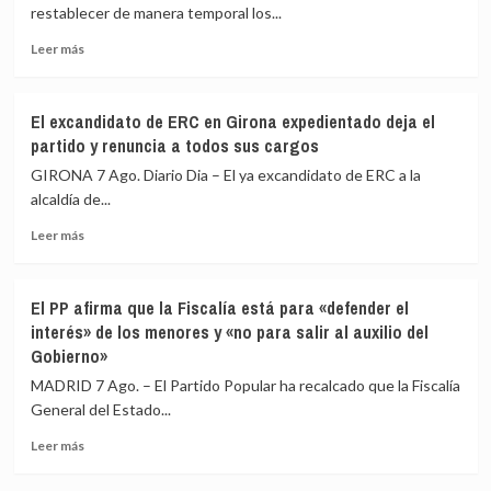
restablece
y
restablecer de manera temporal los...
los
Colombia
Leer
controles
Leer más
más
fronterizos
sobre
a
El
los
El excandidato de ERC en Girona expedientado deja el
Gobierno
viajeros
partido y renuncia a todos sus cargos
restablece
procedentes
los
de
GIRONA 7 Ago. Diario Dia – El ya excandidato de ERC a la
controles
Italia
alcaldía de...
fronterizos
Leer
a
Leer más
más
los
sobre
viajeros
El
procedentes
El PP afirma que la Fiscalía está para «defender el
excandidato
de
interés» de los menores y «no para salir al auxilio del
de
Italia
Gobierno»
ERC
en
MADRID 7 Ago. – El Partido Popular ha recalcado que la Fiscalía
Girona
General del Estado...
expedientado
deja
Leer
Leer más
el
más
partido
sobre