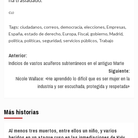
CL0
Tags:
ciudadanos
,
correos
,
democracia
,
elecciones
,
Empresas
,
España
,
estado de derecho
,
Europa
,
Fiscal
,
gobierno
,
Madrid
,
política
,
políticas
,
seguridad
,
servicios públicos
,
Trabajo
Navegación
Anterior:
Indicios de vastos acuíferos subterráneos en el antiguo Marte
de
Siguiente:
entradas
Nicole Wallace: «He aprendido lo difícil que es ser mujer en la
industria y ser escuchada, protegida y respetada»
Más historias
Al menos tres muertos, entre ellos un niño, y varios
heridos en un ataque ruso en las inmediaciones de Kyiv