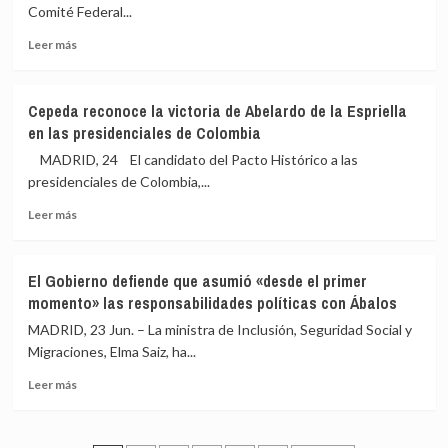
Moreno
Zapatero
Comité Federal...
sobre
en
Leer
su
el
Leer más
más
diálogo
país
sobre
con
El
Vox:
Cepeda reconoce la victoria de Abelardo de la Espriella
PSOE
«Quiere
en las presidenciales de Colombia
celebra
ser
su
diferente
MADRID, 24 El candidato del Pacto Histórico a las
Comité
pero
presidenciales de Colombia,...
Federal
Feijóo
Leer
en
ha
Leer más
más
plena
dicho
sobre
crisis
no»
Cepeda
por
El Gobierno defiende que asumió «desde el primer
reconoce
la
momento» las responsabilidades políticas con Ábalos
la
corrupción
victoria
y
MADRID, 23 Jun. – La ministra de Inclusión, Seguridad Social y
de
se
Migraciones, Elma Saiz, ha...
Abelardo
esperan
Leer
de
críticas
Leer más
más
la
de
sobre
Espriella
Page
El
en
y