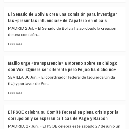
tesis
de
sobre
de
Andalucía
Urtasun,
El Senado de Bolivia crea una comisión para investigar
Rufián
con
único
las «presuntas influencias» de Zapatero en el país
el
ministro
apoyo
en
MADRID 2 Jul. – El Senado de Bolivia ha aprobado la creación
de
la
de una comisión...
Vox
nueva
tras
Leer
dirección
Leer más
el
más
de
acuerdo
sobre
Sumar
de
El
mientras
Maíllo urge «transparencia» a Moreno sobre su diálogo
gobierno
Senado
desaparecen
con Vox: «Quiere ser diferente pero Feijóo ha dicho no»
de
Yolanda
Bolivia
Díaz
SEVILLA 30 Jun. – El coordinador federal de Izquierda Unida
crea
y
(IU) y portavoz de Por...
una
varios
Leer
comisión
diputados
Leer más
más
para
de
sobre
investigar
peso
Maíllo
las
El PSOE celebra su Comité Federal en plena crisis por la
urge
«presuntas
corrupción y se esperan críticas de Page y Barbón
«transparencia»
influencias»
a
de
MADRID, 27 Jun. – El PSOE celebra este sábado 27 de junio un