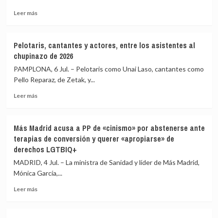
por
«criterios
Leer
Leer más
técnicos»
más
para
sobre
«no
Policías
Pelotaris, cantantes y actores, entre los asistentes al
perjudicar»
critican
chupinazo de 2026
a
a
población
Interior
PAMPLONA, 6 Jul. – Pelotaris como Unai Laso, cantantes como
del
por
Pello Reparaz, de Zetak, y...
incendio
«debilitar»
de
Leer
las
Leer más
Almería
más
competencias
sobre
de
Pelotaris,
extranjería
Más Madrid acusa a PP de «cinismo» por abstenerse ante
cantantes
tras
terapias de conversión y querer «apropiarse» de
y
el
derechos LGTBIQ+
actores,
acuerdo
entre
con
MADRID, 4 Jul. – La ministra de Sanidad y líder de Más Madrid,
los
la
Mónica García,...
asistentes
Ertzaintza
al
Leer
Leer más
chupinazo
más
de
sobre
2026
Más