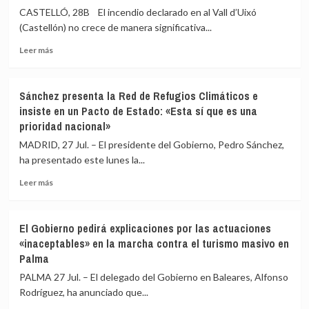
ofrecer
reformar
CASTELLÓ, 28B El incendio declarado en al Vall d’Uixó
«una
la
(Castellón) no crece de manera significativa...
alternativa
Ley
de
Leer
de
Leer más
gobierno»
más
Extranjería
sobre
para
El
afrontar
Sánchez presenta la Red de Refugios Climáticos e
incendio
la
insiste en un Pacto de Estado: «Esta sí que es una
de
crisis
prioridad nacional»
la
migratoria
Vall
tras
MADRID, 27 Jul. – El presidente del Gobierno, Pedro Sánchez,
d’Uixó
recibir
ha presentado este lunes la...
contiene
1.500
el
a
Leer
Leer más
crecimiento,
nado
más
pero
en
sobre
preocupa
una
Sánchez
El Gobierno pedirá explicaciones por las actuaciones
el
semana
presenta
«inaceptables» en la marcha contra el turismo masivo en
humo:
la
Palma
«No
Red
hay
de
PALMA 27 Jul. – El delegado del Gobierno en Baleares, Alfonso
que
Refugios
Rodríguez, ha anunciado que...
bajar
Climáticos