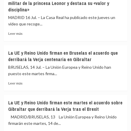
militar de la princesa Leonor y destaca su «valor y
juicio
comenzará
disciplina»
contra
el
Maduro
22
MADRID 16 Jul. – La Casa Real ha publicado este jueves un
de
vídeo que recoge...
septiembre
a
Leer
Leer más
deliberar
más
los
sobre
recursos
Casa
La UE y Reino Unido firman en Bruselas el acuerdo que
de
Real
derribará la Verja centenaria en Gibraltar
dirigentes
publica
del
un
BRUSELAS, 14 Jul. – La Unión Europea y Reino Unido han
‘procés’
vídeo
puesto este martes firma...
para
de
la
Leer
resumen
Leer más
amnistía
más
de
sobre
la
La
formación
La UE y Reino Unido firman este martes el acuerdo sobre
UE
militar
Gibraltar que derribará la Verja tras el Brexit
y
de
Reino
la
MADRID/BRUSELAS, 13 La Unión Europea y Reino Unido
Unido
princesa
firmarán este martes, 14 de...
firman
Leonor