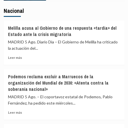
Nacional
Melilla acusa al Gobierno de una respuesta «tardía» del
Estado ante la crisis migratoria
MADRID 5 Ago. Diario Dia – El Gobierno de Melilla ha criticado
la actuación del...
Leer
Leer más
más
sobre
Melilla
Podemos reclama excluir a Marruecos de la
acusa
organización del Mundial de 2030: «Atenta contra la
al
soberanía nacional»
Gobierno
de
MADRID 5 Ago. – El coportavoz estatal de Podemos, Pablo
una
Fernández, ha pedido este miércoles...
respuesta
«tardía»
Leer
Leer más
del
más
Estado
sobre
ante
Podemos