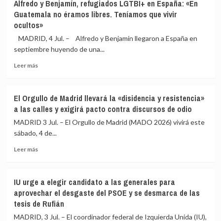
Alfredo y Benjamín, refugiados LGTBI+ en España: «En
Madrid
Guatemala no éramos libres. Teníamos que vivir
acusa
ocultos»
a
PP
MADRID, 4 Jul. – Alfredo y Benjamín llegaron a España en
de
septiembre huyendo de una...
«cinismo»
por
Leer
Leer más
abstenerse
más
ante
sobre
terapias
Alfredo
El Orgullo de Madrid llevará la «disidencia y resistencia»
de
y
a las calles y exigirá pacto contra discursos de odio
conversión
Benjamín,
y
refugiados
MADRID 3 Jul. – El Orgullo de Madrid (MADO 2026) vivirá este
querer
LGTBI+
sábado, 4 de...
«apropiarse»
en
de
Leer
España:
Leer más
derechos
más
«En
LGTBIQ+
sobre
Guatemala
El
no
IU urge a elegir candidato a las generales para
Orgullo
éramos
aprovechar el desgaste del PSOE y se desmarca de las
de
libres.
tesis de Rufián
Madrid
Teníamos
llevará
que
MADRID, 3 Jul. – El coordinador federal de Izquierda Unida (IU),