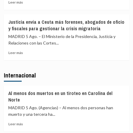
Leer
VI
Leer más
más
por
sobre
el
La
Día
Justicia envía a Ceuta más forenses, abogados de oficio
Policía
del
y fiscales para gestionar la crisis migratoria
Nacional
Trono
ha
y
MADRID 5 Ago. – El Ministerio de la Presidencia, Justicia y
identificado
destacó
Relaciones con las Cortes...
a
los
Leer
528
«lazos
Leer más
más
menores
de
sobre
no
hermandad»
Justicia
acompañados
entre
Internacional
envía
en
ambos
a
Ceuta
países
Ceuta
más
Al menos dos muertos en un tiroteo en Carolina del
forenses,
Norte
abogados
MADRID 5 Ago. (Agencias) – Al menos dos personas han
de
muerto y una tercera ha...
oficio
y
Leer
Leer más
fiscales
más
para