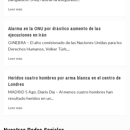
y
Lula
Leer
musulmanes
Leer más
más
condenan
sobre
«violaciones»
La
de
Alarma en la ONU por drástico aumento de las
ex
Israel
ejecuciones en Irán
primera
en
ministra
Al
GINEBRA – El alto comisionado de las Naciones Unidas para los
Sheij
Aqsa
Derechos Humanos, Volker Türk,...
Hasina
y
Leer
asegura
el
Leer más
más
que
Santo
sobre
volverá
Sepulcro
Alarma
a
Heridos cuatro hombres por arma blanca en el centro de
en
Bangladesh
Londres
la
en
ONU
diciembre
MADRID 5 Ago. Diario Dia – Al menos cuatro hombres han
por
pese
resultado heridos en un...
drástico
a
Leer
aumento
la
Leer más
más
de
pena
sobre
las
de
Heridos
ejecuciones
muerte
Nuestras Redes Sociales
cuatro
en