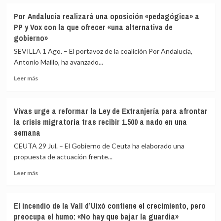
en
sobre
la
Ceuta
Francia
crisis
Por Andalucía realizará una oposición «pedagógica» a
descarta
de
PP y Vox con la que ofrecer «una alternativa de
«absolutamente»
Ceuta
gobierno»
suspender
y
el
llama
SEVILLA 1 Ago. – El portavoz de la coalición Por Andalucía,
acuerdo
a
Antonio Maíllo, ha avanzado...
Schengen
la
con
«solidaridad»
Leer
Leer más
España
para
más
y
defender
sobre
destaca
las
Por
Vivas urge a reformar la Ley de Extranjería para afrontar
la
fronteras
Andalucía
la crisis migratoria tras recibir 1.500 a nado en una
cooperación
exteriores
realizará
semana
bilateral
una
oposición
CEUTA 29 Jul. – El Gobierno de Ceuta ha elaborado una
«pedagógica»
propuesta de actuación frente...
a
PP
Leer
Leer más
y
más
Vox
sobre
con
Vivas
El incendio de la Vall d’Uixó contiene el crecimiento, pero
la
urge
preocupa el humo: «No hay que bajar la guardia»
que
a