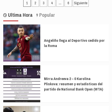
Paginación
Gobierno
las
1
2
3
4
…
6
Siguiente
Barbón
defiende
presidenciales
de
que
de
Ultima Hora
Popular
entradas
asumió
Colombia
«desde
el
primer
momento»
Angeliño llega al Deportivo cedido por
las
la Roma
responsabilidades
políticas
con
Ábalos
Mirra Andreeva 2 – 0 Karolina
Pliskova: resumen y estadísticas del
partido de National Bank Open (WTA)