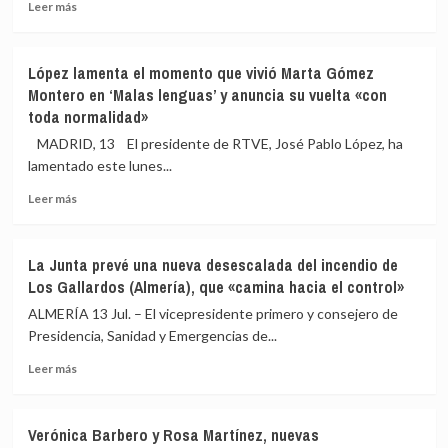
Leer
en
y
Leer más
más
Bruselas
destaca
sobre
el
su
La
acuerdo
«valor
López lamenta el momento que vivió Marta Gómez
UE
que
y
Montero en ‘Malas lenguas’ y anuncia su vuelta «con
y
derribará
disciplina»
toda normalidad»
Reino
la
Unido
Verja
MADRID, 13 El presidente de RTVE, José Pablo López, ha
firman
centenaria
lamentado este lunes...
este
en
martes
Gibraltar
Leer
Leer más
el
más
acuerdo
sobre
sobre
López
La Junta prevé una nueva desescalada del incendio de
Gibraltar
lamenta
Los Gallardos (Almería), que «camina hacia el control»
que
el
derribará
momento
ALMERÍA 13 Jul. – El vicepresidente primero y consejero de
la
que
Presidencia, Sanidad y Emergencias de...
Verja
vivió
tras
Leer
Marta
Leer más
el
más
Gómez
Brexit
sobre
Montero
La
en
Verónica Barbero y Rosa Martínez, nuevas
Junta
‘Malas