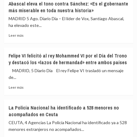
Abascal eleva el tono contra Sánchez: «Es el gobernante
la
reclama
más miserable en toda nuestra historia»
crisis
excluir
migratoria
a
MADRID 5 Ago. Diario Dia – El líder de Vox, Santiago Abascal,
Marruecos
ha elevado este...
de
Leer
la
Leer más
más
organización
sobre
del
Abascal
Mundial
Felipe VI felicitó al rey Mohammed VI por el Día del Trono
eleva
de
y destacó los «lazos de hermandad» entre ambos países
el
2030:
tono
«Atenta
MADRID, 5 Diario Dia El rey Felipe VI trasladó un mensaje
contra
contra
de...
Sánchez:
la
Leer
«Es
soberanía
Leer más
más
el
nacional»
sobre
gobernante
Felipe
más
La Policía Nacional ha identificado a 528 menores no
VI
miserable
acompañados en Ceuta
felicitó
en
al
toda
CEUTA, 4 Agencias La Policía Nacional ha identificado ya a 528
rey
nuestra
menores extranjeros no acompañados...
Mohammed
historia»