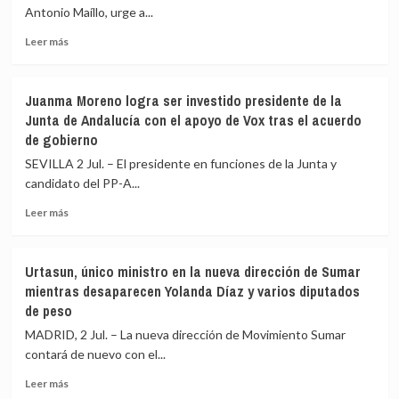
la
vivir
Antonio Maíllo, urge a...
«disidencia
ocultos»
y
Leer
Leer más
resistencia»
más
a
sobre
las
IU
Juanma Moreno logra ser investido presidente de la
calles
urge
Junta de Andalucía con el apoyo de Vox tras el acuerdo
y
a
de gobierno
exigirá
elegir
pacto
candidato
SEVILLA 2 Jul. – El presidente en funciones de la Junta y
contra
a
candidato del PP-A...
discursos
las
de
generales
Leer
Leer más
odio
para
más
aprovechar
sobre
el
Juanma
Urtasun, único ministro en la nueva dirección de Sumar
desgaste
Moreno
mientras desaparecen Yolanda Díaz y varios diputados
del
logra
de peso
PSOE
ser
y
investido
MADRID, 2 Jul. – La nueva dirección de Movimiento Sumar
se
presidente
contará de nuevo con el...
desmarca
de
de
la
Leer
Leer más
las
Junta
más