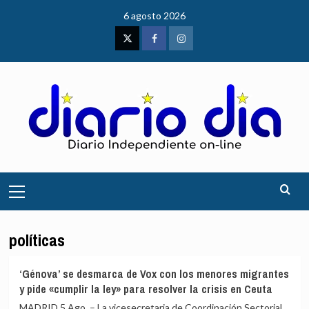
Saltar
6 agosto 2026
al
contenido
Twitter
Facebook
Instagram
Menú
principal
políticas
‘Génova’ se desmarca de Vox con los menores migrantes
y pide «cumplir la ley» para resolver la crisis en Ceuta
MADRID 5 Ago. – La vicesecretaria de Coordinación Sectorial