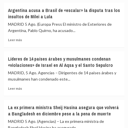
sobre
gestionar
Al
la
Argentina acusa a Brasil de «escalar» la disputa tras los
menos
crisis
insultos de Milei a Lula
dos
migratoria
muertos
MADRID 5 Ago. (Europa Press El ministro de Exteriores de
en
Argentina, Pablo Quirno, ha acusado...
un
Leer
tiroteo
Leer más
más
en
sobre
Carolina
Argentina
del
Líderes de 14 países árabes y musulmanes condenan
acusa
Norte
«violaciones» de Israel en Al Aqsa y el Santo Sepulcro
a
Brasil
MADRID, 5 Ago. Agencias – Dirigentes de 14 países árabes y
de
musulmanes han condenado este...
«escalar»
Leer
la
Leer más
más
disputa
sobre
tras
Líderes
los
La ex primera ministra Sheij Hasina asegura que volverá
de
insultos
a Bangladesh en diciembre pese a la pena de muerte
14
de
países
Milei
MADRID 5 Ago. (Agencias) – La ex primera ministra de
árabes
a
Bangladesh Sheij Hasina ha asegurado...