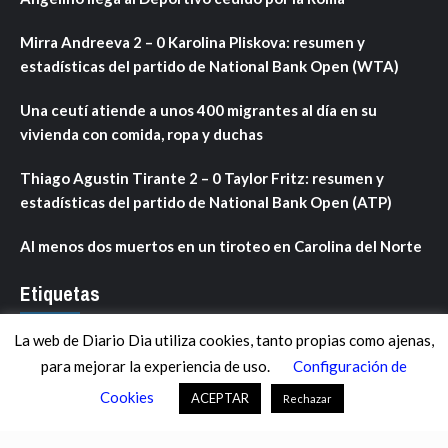
Mirra Andreeva 2 – 0 Karolina Pliskova: resumen y
estadísticas del partido de National Bank Open (WTA)
Una ceutí atiende a unos 400 migrantes al día en su
vivienda con comida, ropa y duchas
Thiago Agustin Tirante 2 – 0 Taylor Fritz: resumen y
estadísticas del partido de National Bank Open (ATP)
Al menos dos muertos en un tiroteo en Carolina del Norte
Etiquetas
La web de Diario Dia utiliza cookies, tanto propias como ajenas,
ANDALUCÍA
ARAGÓN
ASTURIAS
C. VALENCIANA
para mejorar la experiencia de uso.
Configuración de
CASTILLA-LA MANCHA
CASTILLA Y LEÓN
CATALUNYA
Cookies
ACEPTAR
Rechazar
CHANCE
CIENCIA
CULTURA
DEFENSA
DEPORTES