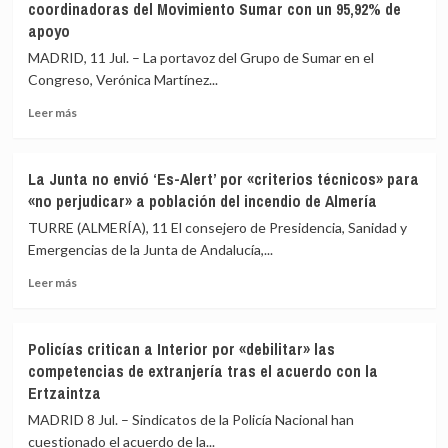
coordinadoras del Movimiento Sumar con un 95,92% de
prevé
lenguas’
apoyo
una
y
nueva
anuncia
MADRID, 11 Jul. – La portavoz del Grupo de Sumar en el
desescalada
su
Congreso, Verónica Martínez...
del
vuelta
incendio
«con
Leer
Leer más
de
toda
más
Los
normalidad»
sobre
Gallardos
Verónica
La Junta no envió ‘Es-Alert’ por «criterios técnicos» para
(Almería),
Barbero
«no perjudicar» a población del incendio de Almería
que
y
«camina
Rosa
TURRE (ALMERÍA), 11 El consejero de Presidencia, Sanidad y
hacia
Martínez,
Emergencias de la Junta de Andalucía,...
el
nuevas
control»
Leer
coordinadoras
Leer más
más
del
sobre
Movimiento
La
Sumar
Policías critican a Interior por «debilitar» las
Junta
con
competencias de extranjería tras el acuerdo con la
no
un
Ertzaintza
envió
95,92%
‘Es-
de
MADRID 8 Jul. – Sindicatos de la Policía Nacional han
Alert’
apoyo
cuestionado el acuerdo de la...