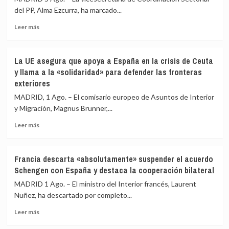
del PP, Alma Ezcurra, ha marcado...
Leer
Leer más
más
sobre
‘Génova’
La UE asegura que apoya a España en la crisis de Ceuta
se
y llama a la «solidaridad» para defender las fronteras
desmarca
exteriores
de
Vox
MADRID, 1 Ago. – El comisario europeo de Asuntos de Interior
con
y Migración, Magnus Brunner,...
los
menores
Leer
Leer más
migrantes
más
y
sobre
pide
La
Francia descarta «absolutamente» suspender el acuerdo
«cumplir
UE
Schengen con España y destaca la cooperación bilateral
la
asegura
ley»
que
MADRID 1 Ago. – El ministro del Interior francés, Laurent
para
apoya
Nuñez, ha descartado por completo...
resolver
a
la
Leer
España
Leer más
crisis
más
en