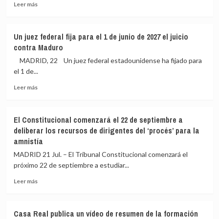
la
e
Leer
Leer más
guardia»
insiste
más
en
sobre
un
El
Un juez federal fija para el 1 de junio de 2027 el juicio
Pacto
Gobierno
contra Maduro
de
pedirá
Estado:
explicaciones
MADRID, 22 Un juez federal estadounidense ha fijado para
«Esta
por
el 1 de...
sí
las
que
Leer
actuaciones
Leer más
es
más
«inaceptables»
una
sobre
en
prioridad
Un
la
El Constitucional comenzará el 22 de septiembre a
nacional»
juez
marcha
deliberar los recursos de dirigentes del ‘procés’ para la
federal
contra
amnistía
fija
el
para
turismo
MADRID 21 Jul. – El Tribunal Constitucional comenzará el
el
masivo
próximo 22 de septiembre a estudiar...
1
en
de
Palma
Leer
Leer más
junio
más
de
sobre
2027
El
Casa Real publica un vídeo de resumen de la formación
el
Constitucional