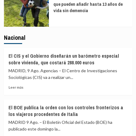
que pueden añadir hasta 13 años de
vida sin demencia
Nacional
El CIS y el Gobierno diseñarán un barómetro especial
sobre vivienda, que costará 288.000 euros
MADRID, 9 Ago. Agencias – El Centro de Investigaciones
Sociológicas (CIS) va a realizar un...
Leer
Leer más
más
sobre
El
El BOE publica la orden con los controles fronterizos a
CIS
los viajeros procedentes de Italia
y
el
MADRID 9 Ago. – El Boletín Oficial del Estado (BOE) ha
Gobierno
publicado este domingo la...
diseñarán