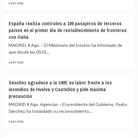
Leer
un
Leer más
más
barómetro
sobre
especial
El
sobre
España realiza controles a 199 pasajeros de terceros
BOE
vivienda,
países en el primer día de restablecimiento de fronteras
publica
que
con Italia
la
costará
orden
288.000
MADRID, 8 Ago. – El Ministerio del Interior ha informado de
con
euros
que desde las 00.01...
los
controles
Leer
Leer más
fronterizos
más
a
sobre
los
España
Sánchez agradece a la UME su labor frente a los
viajeros
realiza
incendios de Huelva y Castellón y pide máxima
procedentes
controles
precaución
de
a
Italia
199
MADRID 8 Ago. Agencias – El presidente del Gobierno, Pedro
pasajeros
Sánchez, ha trasladado su reconocimiento...
de
terceros
Leer
Leer más
países
más
en
sobre
el
Sánchez