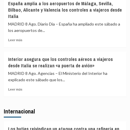
España amplía a los aeropuertos de Málaga, Sevilla,
primer
agradece
Bilbao, Alicante y Valencia los controles a viajeros desde
día
a
Italia
de
la
restablecimiento
UME
MADRID 8 Ago. Diario Dia – España ha ampliado este sábado a
de
su
los aeropuertos de...
fronteras
labor
con
frente
Leer
Leer más
Italia
a
más
los
sobre
incendios
España
Interior asegura que los controles aéreos a viajeros
de
amplía
desde Italia se realizan «a puerta de avión»
Huelva
a
y
los
MADRID 8 Ago. Agencias – El Ministerio del Interior ha
Castellón
aeropuertos
explicado este sábado que los...
y
de
pide
Leer
Málaga,
Leer más
máxima
más
Sevilla,
precaución
sobre
Bilbao,
Interior
Alicante
Internacional
asegura
y
que
Valencia
los
los
controles
controles
Los hutíes reivindican un ataque contra una refinería en