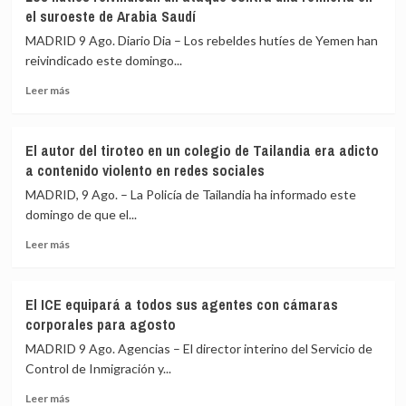
aéreos
a
el suroeste de Arabia Saudí
a
viajeros
MADRID 9 Ago. Diario Dia – Los rebeldes hutíes de Yemen han
viajeros
desde
reivindicado este domingo...
desde
Italia
Italia
Leer
Leer más
se
más
realizan
sobre
«a
Los
puerta
El autor del tiroteo en un colegio de Tailandia era adicto
hutíes
de
a contenido violento en redes sociales
reivindican
avión»
un
MADRID, 9 Ago. – La Policía de Tailandia ha informado este
ataque
domingo de que el...
contra
Leer
una
Leer más
más
refinería
sobre
en
El
el
El ICE equipará a todos sus agentes con cámaras
autor
suroeste
corporales para agosto
del
de
tiroteo
Arabia
MADRID 9 Ago. Agencias – El director interino del Servicio de
en
Saudí
Control de Inmigración y...
un
Leer
colegio
Leer más