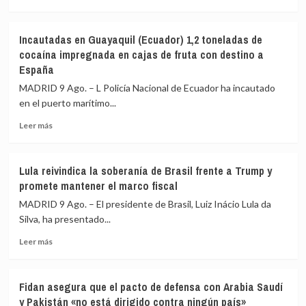
más
de
sobre
Tailandia
El
era
Incautadas en Guayaquil (Ecuador) 1,2 toneladas de
ICE
adicto
cocaína impregnada en cajas de fruta con destino a
equipará
a
España
a
contenido
todos
violento
MADRID 9 Ago. – L Policía Nacional de Ecuador ha incautado
sus
en
en el puerto marítimo...
agentes
redes
con
sociales
Leer
Leer más
cámaras
más
corporales
sobre
para
Incautadas
Lula reivindica la soberanía de Brasil frente a Trump y
agosto
en
promete mantener el marco fiscal
Guayaquil
(Ecuador)
MADRID 9 Ago. – El presidente de Brasil, Luiz Inácio Lula da
1,2
Silva, ha presentado...
toneladas
Leer
de
Leer más
más
cocaína
sobre
impregnada
Lula
en
Fidan asegura que el pacto de defensa con Arabia Saudí
reivindica
cajas
y Pakistán «no está dirigido contra ningún país»
la
de