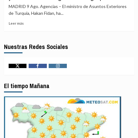
soberanía
fruta
MADRID 9 Ago. Agencias – El ministro de Asuntos Exteriores
de
con
de Turquía, Hakan Fidan, ha...
Brasil
destino
Leer
frente
a
Leer más
más
a
España
sobre
Trump
Fidan
y
Nuestras Redes Sociales
asegura
promete
que
mantener
el
el
pacto
marco
de
fiscal
Twitter
Facebook
Instagram
defensa
con
El tiempo Mañana
Arabia
Saudí
y
Pakistán
«no
está
dirigido
contra
ningún