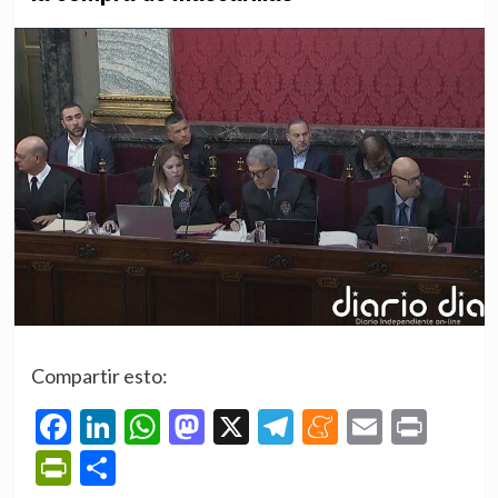
Compartir esto:
Facebook
LinkedIn
WhatsApp
Mastodon
X
Telegram
Meneame
Email
Prin
PrintFriendly
Compartir