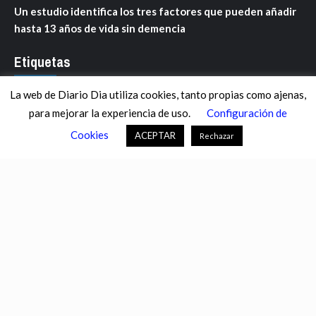
Un estudio identifica los tres factores que pueden añadir
hasta 13 años de vida sin demencia
Etiquetas
La web de Diario Dia utiliza cookies, tanto propias como ajenas,
ANDALUCÍA
ARAGÓN
ASTURIAS
C. VALENCIANA
para mejorar la experiencia de uso.
Configuración de
CASTILLA-LA MANCHA
CASTILLA Y LEÓN
CATALUNYA
Cookies
ACEPTAR
Rechazar
CHANCE
CIENCIA
CULTURA
DEFENSA
DEPORTES
DESCONECTA
DESTACADOS
ECONOMÍA FINANZAS
EDUCACIÓN
ESPAÑA
ESTADOS UNIDOS
EUROPA
EXTREMADURA
FÚTBOL
GALICIA
GENTE
GOBIERNO
IGUALDAD
INFOSALUS.COM
INTERNACIONAL
INVESTIGACIÓN
ISLAS BALEARES