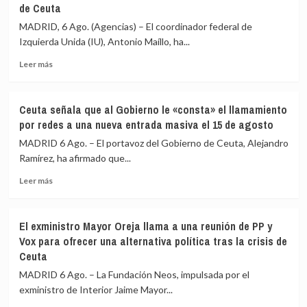
de Ceuta
Vecinos
y
del
«blindar»
MADRID, 6 Ago. (Agencias) – El coordinador federal de
Príncipe
la
Izquierda Unida (IU), Antonio Maíllo, ha...
cifra
frontera
en
con
Leer
Leer más
más
más
más
de
medios
sobre
4.800
europeos
IU
Ceuta señala que al Gobierno le «consta» el llamamiento
los
advierte
por redes a una nueva entrada masiva el 15 de agosto
menores
a
migrantes
los
MADRID 6 Ago. – El portavoz del Gobierno de Ceuta, Alejandro
en
gobiernos
Ramírez, ha afirmado que...
la
de
barriada
Leer
PP
Leer más
ceutí
más
y
sobre
Vox:
Ceuta
Cometerán
El exministro Mayor Oreja llama a una reunión de PP y
señala
prevaricación
Vox para ofrecer una alternativa política tras la crisis de
que
si
Ceuta
al
rechazan
Gobierno
acoger
MADRID 6 Ago. – La Fundación Neos, impulsada por el
le
a
exministro de Interior Jaime Mayor...
«consta»
menores