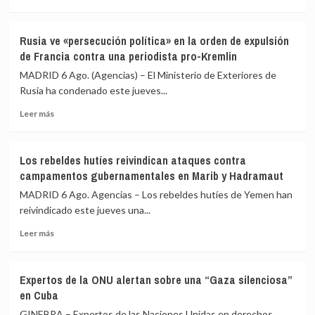
más
Ceuta
y
sobre
critica
Minerales
que
Rusia ve «persecución política» en la orden de expulsión
críticos
se
de Francia contra una periodista pro-Kremlin
y
«saque
agua
MADRID 6 Ago. (Agencias) – El Ministerio de Exteriores de
de
marchan
Rusia ha condenado este jueves...
contexto»
por
Leer
sendas
Leer más
más
contrarias
sobre
en
Rusia
América
Los rebeldes hutíes reivindican ataques contra
ve
Latina
campamentos gubernamentales en Marib y Hadramaut
«persecución
política»
MADRID 6 Ago. Agencias – Los rebeldes hutíes de Yemen han
en
reivindicado este jueves una...
la
Leer
orden
Leer más
más
de
sobre
expulsión
Los
de
Expertos de la ONU alertan sobre una “Gaza silenciosa”
rebeldes
Francia
en Cuba
hutíes
contra
reivindican
una
GINEBRA – Expertos de las Naciones Unidas en derechos