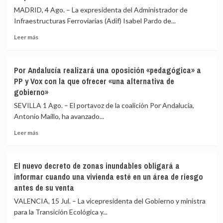
MADRID, 4 Ago. – La expresidenta del Administrador de
Infraestructuras Ferroviarias (Adif) Isabel Pardo de...
Leer
Leer más
más
sobre
Pardo
Por Andalucía realizará una oposición «pedagógica» a
de
PP y Vox con la que ofrecer «una alternativa de
Vera
gobierno»
niega
el
SEVILLA 1 Ago. – El portavoz de la coalición Por Andalucía,
cobro
Antonio Maíllo, ha avanzado...
de
comisiones
Leer
Leer más
por
más
amaño
sobre
de
Por
El nuevo decreto de zonas inundables obligará a
obras
Andalucía
informar cuando una vivienda esté en un área de riesgo
y
realizará
antes de su venta
ve
una
«inverosímil»
oposición
VALENCIA, 15 Jul. – La vicepresidenta del Gobierno y ministra
que
«pedagógica»
para la Transición Ecológica y...
pudiera
a