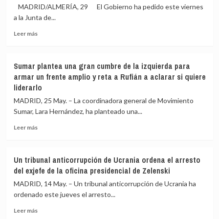
400
nivel
MADRID/ALMERÍA, 29 El Gobierno ha pedido este viernes
personas
en
a la Junta de...
durante
este
Leer
los
mes
Leer más
más
disturbios
en
sobre
por
19
El
la
años,
Sumar plantea una gran cumbre de la izquierda para
Gobierno
victoria
con
armar un frente amplio y reta a Rufián a aclarar si quiere
pide
del
2,32
liderarlo
a
PSG
millones
la
en
MADRID, 25 May. – La coordinadora general de Movimiento
Junta
la
Sumar, Lara Hernández, ha planteado una...
convocar
Champions
la
Leer
Leer más
comisión
más
mixta
sobre
para
Sumar
Un tribunal anticorrupción de Ucrania ordena el arresto
abordar
plantea
del exjefe de la oficina presidencial de Zelenski
la
una
demolición
gran
MADRID, 14 May. – Un tribunal anticorrupción de Ucrania ha
del
cumbre
ordenado este jueves el arresto...
Algarrobico
de
Leer
la
Leer más
más
izquierda