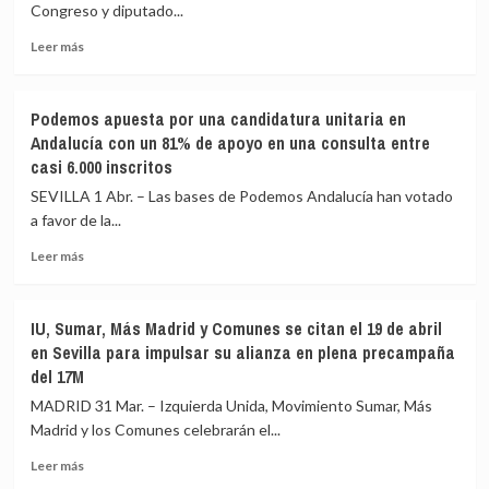
nacional»
Congreso y diputado...
aprobará
el
Leer
Leer más
nuevo
más
Plan
sobre
Estatal
La
Podemos apuesta por una candidatura unitaria en
de
receta
Andalucía con un 81% de apoyo en una consulta entre
Vivienda,
de
casi 6.000 inscritos
que
Sumar
blinda
para
SEVILLA 1 Abr. – Las bases de Podemos Andalucía han votado
la
resolver
a favor de la...
vivienda
la
pública
crisis
Leer
Leer más
de
más
vivienda:
sobre
Una
Podemos
IU, Sumar, Más Madrid y Comunes se citan el 19 de abril
OPA
apuesta
en Sevilla para impulsar su alianza en plena precampaña
de
por
del 17M
2.000
una
millones
candidatura
MADRID 31 Mar. – Izquierda Unida, Movimiento Sumar, Más
para
unitaria
Madrid y los Comunes celebrarán el...
comprar
en
viviendas
Andalucía
Leer
Leer más
a
con
más