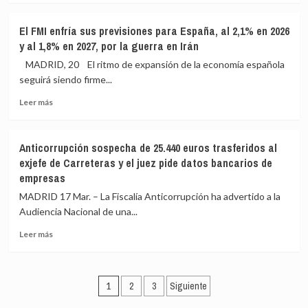
particulares
un
sobre
81%
IU,
El FMI enfría sus previsiones para España, al 2,1% en 2026
de
Sumar,
y al 1,8% en 2027, por la guerra en Irán
apoyo
Más
en
Madrid
MADRID, 20 El ritmo de expansión de la economía española
una
y
seguirá siendo firme...
consulta
Comunes
entre
Leer
se
Leer más
casi
más
citan
6.000
sobre
el
inscritos
El
19
Anticorrupción sospecha de 25.440 euros trasferidos al
FMI
de
exjefe de Carreteras y el juez pide datos bancarios de
enfría
abril
empresas
sus
en
previsiones
Sevilla
MADRID 17 Mar. – La Fiscalía Anticorrupción ha advertido a la
para
para
Audiencia Nacional de una...
España,
impulsar
al
su
Leer
Leer más
2,1%
alianza
más
en
en
sobre
2026
plena
Anticorrupción
Paginación
y
precampaña
sospecha
1
2
3
Siguiente
al
del
de