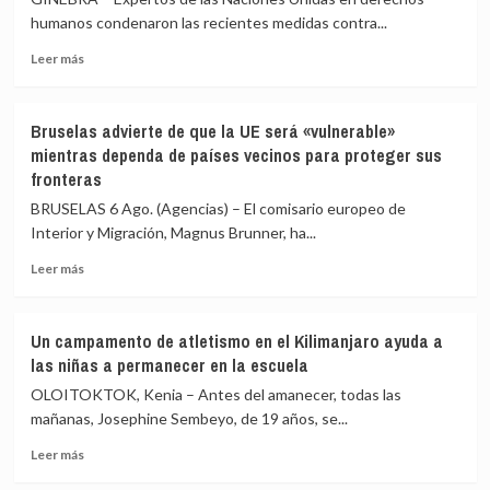
ataques
periodista
humanos condenaron las recientes medidas contra...
contra
pro-
Leer
campamentos
Kremlin
Leer más
más
gubernamentales
sobre
en
Expertos
Marib
Bruselas advierte de que la UE será «vulnerable»
de
y
mientras dependa de países vecinos para proteger sus
la
Hadramaut
fronteras
ONU
alertan
BRUSELAS 6 Ago. (Agencias) – El comisario europeo de
sobre
Interior y Migración, Magnus Brunner, ha...
una
“Gaza
Leer
Leer más
silenciosa”
más
en
sobre
Cuba
Bruselas
Un campamento de atletismo en el Kilimanjaro ayuda a
advierte
las niñas a permanecer en la escuela
de
que
OLOITOKTOK, Kenia – Antes del amanecer, todas las
la
mañanas, Josephine Sembeyo, de 19 años, se...
UE
Leer
será
Leer más
más
«vulnerable»