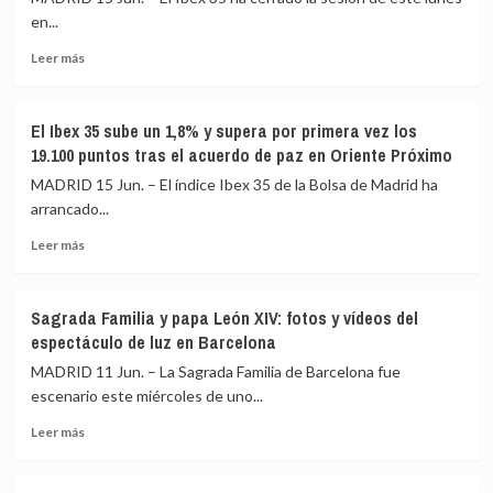
exclusivo
Gobierno
en...
de
a
Igualdad
Leer
tramitar
Leer más
o
más
con
sin
sobre
urgencia
él»
El
su
El Ibex 35 sube un 1,8% y supera por primera vez los
Ibex
Ley
19.100 puntos tras el acuerdo de paz en Oriente Próximo
35
del
cierra
Suelo
MADRID 15 Jun. – El índice Ibex 35 de la Bolsa de Madrid ha
por
y
arrancado...
encima
critica
Leer
de
el
Leer más
más
los
bloqueo
sobre
19.000
de
El
puntos
los
Sagrada Familia y papa León XIV: fotos y vídeos del
Ibex
por
avales
espectáculo de luz en Barcelona
35
primera
del
sube
vez
ICO
MADRID 11 Jun. – La Sagrada Familia de Barcelona fue
un
tras
de
escenario este miércoles de uno...
1,8%
el
Sánchez
Leer
y
acuerdo
Leer más
más
supera
de
sobre
por
paz
Sagrada
primera