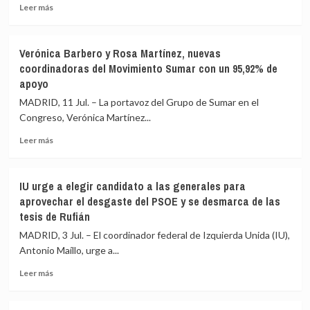
favorecer
PP
Leer
Leer más
a
y
más
empresas
Vox
sobre
con
El
Verónica Barbero y Rosa Martínez, nuevas
la
nuevo
coordinadoras del Movimiento Sumar con un 95,92% de
que
decreto
apoyo
ofrecer
de
«una
zonas
MADRID, 11 Jul. – La portavoz del Grupo de Sumar en el
alternativa
inundables
Congreso, Verónica Martínez...
de
obligará
gobierno»
a
Leer
Leer más
informar
más
cuando
sobre
una
Verónica
IU urge a elegir candidato a las generales para
vivienda
Barbero
aprovechar el desgaste del PSOE y se desmarca de las
esté
y
tesis de Rufián
en
Rosa
un
Martínez,
MADRID, 3 Jul. – El coordinador federal de Izquierda Unida (IU),
área
nuevas
Antonio Maíllo, urge a...
de
coordinadoras
riesgo
del
Leer
Leer más
antes
Movimiento
más
de
Sumar
sobre
su
con