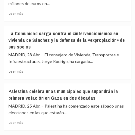
para
la
millones de euros en...
blindar
sanidad
Leer
el
Leer más
más
aborto
sobre
pasa
Redeia
el
La Comunidad carga contra el «intervencionismo» en
eleva
primer
vivienda de Sánchez y la defensa de la «expropiación» de
un
examen
sus socios
1,8%
en
su
el
MADRID, 28 Abr. – El consejero de Vivienda, Transportes e
beneficio
Congreso
Infraestructuras, Jorge Rodrigo, ha cargado...
a
con
marzo,
críticas
Leer
Leer más
hasta
de
más
140
los
sobre
millones,
socios
La
Palestina celebra unas municipales que supondrán la
e
Comunidad
primera votación en Gaza en dos décadas
impulsa
carga
inversiones
contra
MADRID, 25 Abr. – Palestina ha comenzado este sábado unas
hasta
el
elecciones en las que estarán...
los
«intervencionismo»
350
Leer
en
Leer más
millones
más
vivienda
sobre
de