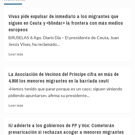
Vivas pide expulsar de inmediato a los migrantes que
siguen en Ceuta y «blindar» la frontera con más medios
europeos
BRUSELAS 6 Ago. Diario Dia – El presidente de Ceuta, Juan
Jesús Vivas, ha reclamado...
Leer
Leer más
más
sobre
Vivas
La Asociación de Vecinos del Príncipe cifra en más de
pide
4.800 los menores migrantes en la barriada ceutí
expulsar
de
«Hemos tenido que parar porque es un caos; siguen viniendo
inmediato
pidiendo apuntarse», afirma su presidente...
a
Leer
los
Leer más
más
migrantes
sobre
que
La
siguen
IU advierte a los gobiernos de PP y Vox: Cometerán
Asociación
en
prevaricación si rechazan acoger a menores migrantes
de
Ceuta