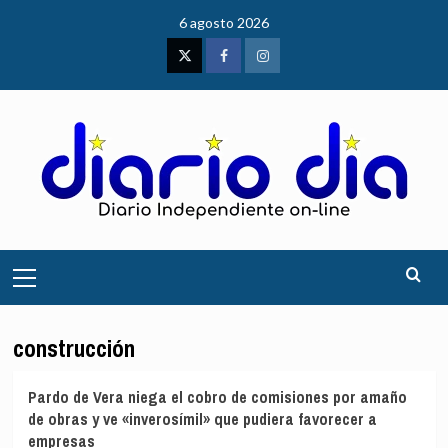
Saltar
6 agosto 2026
al
contenido
Twitter
Facebook
Instagram
Menú
principal
construcción
Pardo de Vera niega el cobro de comisiones por amaño
de obras y ve «inverosímil» que pudiera favorecer a
empresas