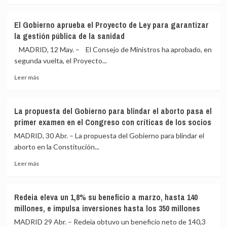
sobre
para
Un
armar
El Gobierno aprueba el Proyecto de Ley para garantizar
tribunal
un
la gestión pública de la sanidad
anticorrupción
frente
de
amplio
MADRID, 12 May. – El Consejo de Ministros ha aprobado, en
Ucrania
y
segunda vuelta, el Proyecto...
ordena
reta
Leer
el
a
Leer más
más
arresto
Rufián
sobre
del
a
El
exjefe
aclarar
La propuesta del Gobierno para blindar el aborto pasa el
Gobierno
de
si
primer examen en el Congreso con críticas de los socios
aprueba
la
quiere
el
oficina
liderarlo
MADRID, 30 Abr. – La propuesta del Gobierno para blindar el
Proyecto
presidencial
aborto en la Constitución...
de
de
Leer
Ley
Zelenski
Leer más
más
para
sobre
garantizar
La
la
Redeia eleva un 1,8% su beneficio a marzo, hasta 140
propuesta
gestión
millones, e impulsa inversiones hasta los 350 millones
del
pública
Gobierno
de
MADRID 29 Abr. – Redeia obtuvo un beneficio neto de 140,3