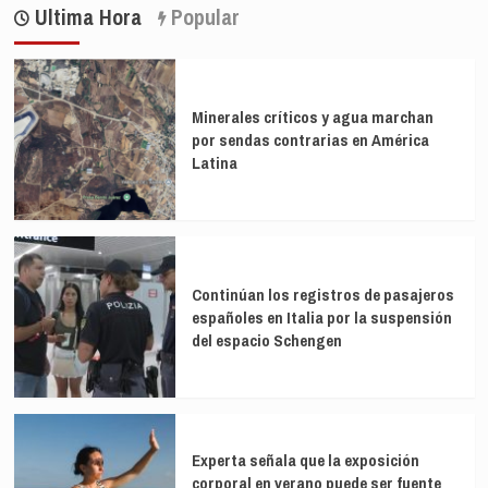
de
1,8%
17M
25.440
Ultima Hora
Popular
en
entradas
euros
2027,
trasferidos
por
al
la
exjefe
guerra
de
Minerales críticos y agua marchan
en
Carreteras
por sendas contrarias en América
Irán
y
Latina
el
juez
pide
datos
bancarios
de
Continúan los registros de pasajeros
empresas
españoles en Italia por la suspensión
del espacio Schengen
Experta señala que la exposición
corporal en verano puede ser fuente