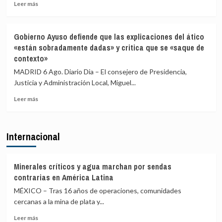
el
migrantes
Leer
Leer más
llamamiento
de
más
por
Ceuta
sobre
redes
El
Gobierno Ayuso defiende que las explicaciones del ático
a
exministro
«están sobradamente dadas» y critica que se «saque de
una
Mayor
contexto»
nueva
Oreja
entrada
llama
MADRID 6 Ago. Diario Dia – El consejero de Presidencia,
masiva
a
Justicia y Administración Local, Miguel...
el
una
15
reunión
Leer
Leer más
de
de
más
agosto
PP
sobre
y
Gobierno
Internacional
Vox
Ayuso
para
defiende
ofrecer
que
una
las
Minerales críticos y agua marchan por sendas
alternativa
explicaciones
contrarias en América Latina
política
del
MÉXICO – Tras 16 años de operaciones, comunidades
tras
ático
la
cercanas a la mina de plata y...
«están
crisis
sobradamente
Leer
Leer más
de
dadas»