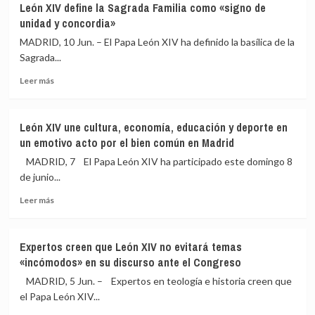
en
León XIV define la Sagrada Familia como «signo de
Familia
vez
Irán
unidad y concordia»
y
los
papa
19.100
MADRID, 10 Jun. – El Papa León XIV ha definido la basílica de la
León
puntos
Sagrada...
XIV:
tras
Leer
fotos
el
Leer más
más
y
acuerdo
sobre
vídeos
de
León
del
paz
León XIV une cultura, economía, educación y deporte en
XIV
espectáculo
en
un emotivo acto por el bien común en Madrid
define
de
Oriente
la
luz
Próximo
MADRID, 7 El Papa León XIV ha participado este domingo 8
Sagrada
en
de junio...
Familia
Barcelona
Leer
como
Leer más
más
«signo
sobre
de
León
unidad
Expertos creen que León XIV no evitará temas
XIV
y
«incómodos» en su discurso ante el Congreso
une
concordia»
cultura,
MADRID, 5 Jun. – Expertos en teología e historia creen que
economía,
el Papa León XIV...
educación