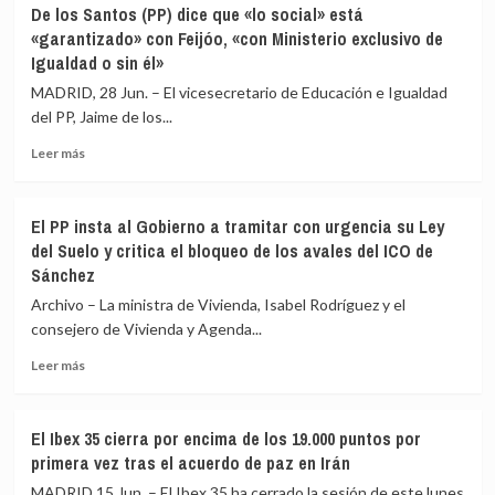
IU
De los Santos (PP) dice que «lo social» está
venta
un
urge
«garantizado» con Feijóo, «con Ministerio exclusivo de
95,92%
a
Igualdad o sin él»
de
elegir
apoyo
candidato
MADRID, 28 Jun. – El vicesecretario de Educación e Igualdad
a
del PP, Jaime de los...
las
generales
Leer
Leer más
para
más
aprovechar
sobre
el
De
El PP insta al Gobierno a tramitar con urgencia su Ley
desgaste
los
del Suelo y critica el bloqueo de los avales del ICO de
del
Santos
Sánchez
PSOE
(PP)
y
dice
Archivo – La ministra de Vivienda, Isabel Rodríguez y el
se
que
consejero de Vivienda y Agenda...
desmarca
«lo
de
social»
Leer
Leer más
las
está
más
tesis
«garantizado»
sobre
de
con
El
El Ibex 35 cierra por encima de los 19.000 puntos por
Rufián
Feijóo,
PP
primera vez tras el acuerdo de paz en Irán
«con
insta
Ministerio
al
MADRID 15 Jun. – El Ibex 35 ha cerrado la sesión de este lunes