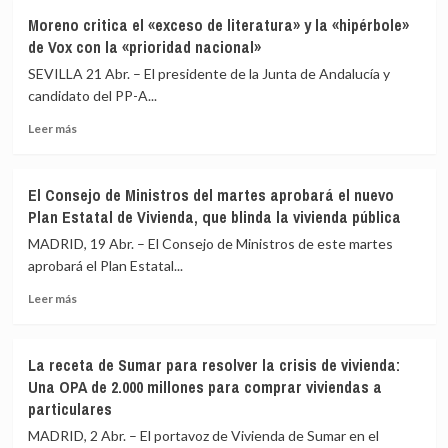
Palestina
Sánchez
Moreno critica el «exceso de literatura» y la «hipérbole»
celebra
y
de Vox con la «prioridad nacional»
unas
la
municipales
defensa
SEVILLA 21 Abr. – El presidente de la Junta de Andalucía y
que
de
candidato del PP-A...
supondrán
la
Leer
la
«expropiación»
Leer más
más
primera
de
sobre
votación
sus
Moreno
en
socios
El Consejo de Ministros del martes aprobará el nuevo
critica
Gaza
Plan Estatal de Vivienda, que blinda la vivienda pública
el
en
«exceso
dos
MADRID, 19 Abr. – El Consejo de Ministros de este martes
de
décadas
aprobará el Plan Estatal...
literatura»
Leer
y
Leer más
más
la
sobre
«hipérbole»
El
de
La receta de Sumar para resolver la crisis de vivienda:
Consejo
Vox
Una OPA de 2.000 millones para comprar viviendas a
de
con
particulares
Ministros
la
del
«prioridad
MADRID, 2 Abr. – El portavoz de Vivienda de Sumar en el
martes