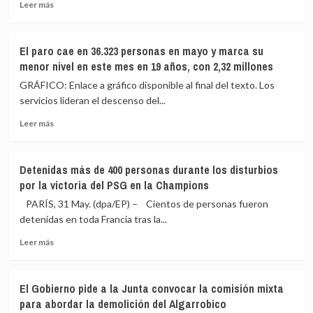
Leer
y
Leer más
más
deporte
sobre
en
Expertos
un
El paro cae en 36.323 personas en mayo y marca su
creen
emotivo
menor nivel en este mes en 19 años, con 2,32 millones
que
acto
León
por
GRÁFICO: Enlace a gráfico disponible al final del texto. Los
XIV
el
servicios lideran el descenso del...
no
bien
Leer
evitará
común
Leer más
más
temas
en
sobre
«incómodos»
Madrid
El
en
Detenidas más de 400 personas durante los disturbios
paro
su
por la victoria del PSG en la Champions
cae
discurso
en
ante
PARÍS, 31 May. (dpa/EP) – Cientos de personas fueron
36.323
el
detenidas en toda Francia tras la...
personas
Congreso
Leer
en
Leer más
más
mayo
sobre
y
Detenidas
marca
El Gobierno pide a la Junta convocar la comisión mixta
más
su
para abordar la demolición del Algarrobico
de
menor