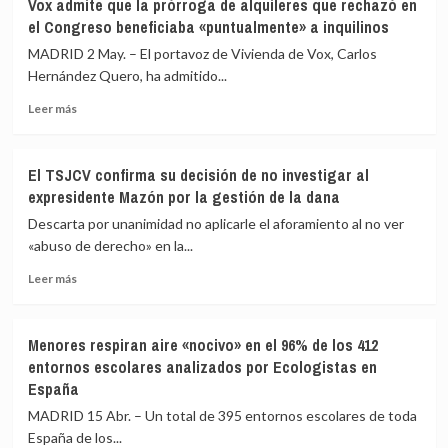
Vox admite que la prórroga de alquileres que rechazó en
‘CIS
de
el Congreso beneficiaba «puntualmente» a inquilinos
andaluz’
Trump,
sitúa
Netanyahu
MADRID 2 May. – El portavoz de Vivienda de Vox, Carlos
al
y
Hernández Quero, ha admitido...
PP-
Putin
Leer
A
Leer más
más
al
sobre
borde
Vox
de
El TSJCV confirma su decisión de no investigar al
admite
la
expresidente Mazón por la gestión de la dana
que
mayoría
la
absoluta
Descarta por unanimidad no aplicarle el aforamiento al no ver
prórroga
con
«abuso de derecho» en la...
de
22
Leer
alquileres
puntos
Leer más
más
que
sobre
sobre
rechazó
el
El
en
PSOE-
Menores respiran aire «nocivo» en el 96% de los 412
TSJCV
el
A
entornos escolares analizados por Ecologistas en
confirma
Congreso
y
España
su
beneficiaba
Vox
decisión
«puntualmente»
al
MADRID 15 Abr. – Un total de 395 entornos escolares de toda
de
a
alza
España de los...
no
inquilinos