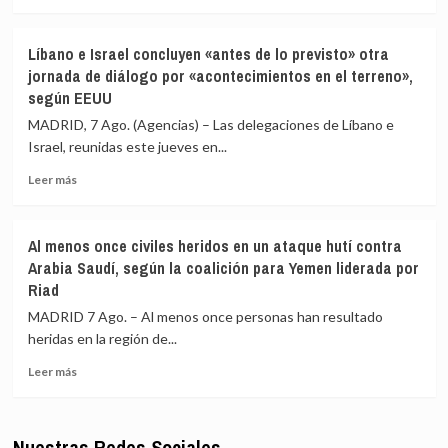
de
en
más
EEUU
Ucrania
sobre
contra
Cepeda
Líbano e Israel concluyen «antes de lo previsto» otra
Cuba
sostiene
jornada de diálogo por «acontecimientos en el terreno»,
un
que
según EEUU
intento
la
de
Fiscalía
MADRID, 7 Ago. (Agencias) – Las delegaciones de Líbano e
«alterar
de
Israel, reunidas este jueves en...
el
Colombia
orden
lo
Leer
Leer más
constitucional»
estaría
más
investigando
sobre
para
Líbano
Al menos once civiles heridos en un ataque hutí contra
vincularlo
e
Arabia Saudí, según la coalición para Yemen liderada por
junto
Israel
Riad
a
concluyen
Petro
«antes
MADRID 7 Ago. – Al menos once personas han resultado
con
de
heridas en la región de...
el
lo
narcotráfico
previsto»
Leer
Leer más
otra
más
jornada
sobre
de
Al
Nuestras Redes Sociales
diálogo
menos