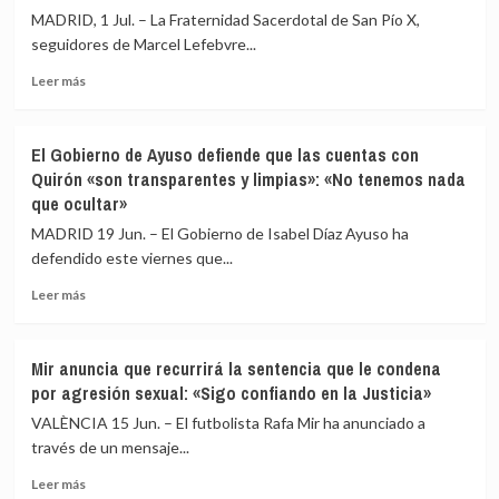
la
MADRID, 1 Jul. – La Fraternidad Sacerdotal de San Pío X,
excomunión
seguidores de Marcel Lefebvre...
de
Leer
obispos
Leer más
más
lefebvrianos
sobre
tras
Los
consagrar
El Gobierno de Ayuso defiende que las cuentas con
lefebvrianos
a
Quirón «son transparentes y limpias»: «No tenemos nada
ordenan
cuatro
que ocultar»
a
sin
cuatro
la
MADRID 19 Jun. – El Gobierno de Isabel Díaz Ayuso ha
obispos
autorización
defendido este viernes que...
sin
del
permiso
Papa
Leer
Leer más
de
más
León
sobre
XIV,
El
Mir anuncia que recurrirá la sentencia que le condena
lo
Gobierno
por agresión sexual: «Sigo confiando en la Justicia»
que
de
conlleva
Ayuso
VALÈNCIA 15 Jun. – El futbolista Rafa Mir ha anunciado a
su
defiende
través de un mensaje...
excomunión
que
automática
Leer
las
Leer más