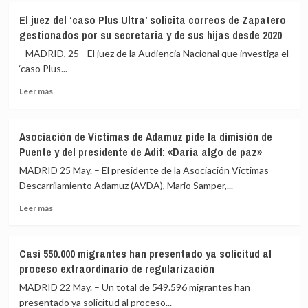
El
mixta
El juez del ‘caso Plus Ultra’ solicita correos de Zapatero
Gobierno
para
gestionados por su secretaria y de sus hijas desde 2020
aprueba
abordar
la
la
MADRID, 25 El juez de la Audiencia Nacional que investiga el
reforma
demolición
‘caso Plus...
que
del
Leer
facilita
Algarrobico
Leer más
más
compaginar
sobre
pensión
El
y
Asociación de Víctimas de Adamuz pide la dimisión de
juez
empleo
Puente y del presidente de Adif: «Daría algo de paz»
del
también
‘caso
a
MADRID 25 May. – El presidente de la Asociación Víctimas
Plus
los
Descarrilamiento Adamuz (AVDA), Mario Samper,...
Ultra’
autónomos
Leer
solicita
Leer más
más
correos
sobre
de
Asociación
Zapatero
Casi 550.000 migrantes han presentado ya solicitud al
de
gestionados
proceso extraordinario de regularización
Víctimas
por
de
su
MADRID 22 May. – Un total de 549.596 migrantes han
Adamuz
secretaria
presentado ya solicitud al proceso...