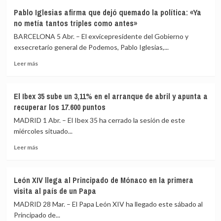
el
Sumar
Pablo Iglesias afirma que dejó quemado la política: «Ya
17M
impulsa
no metía tantos triples como antes»
y
al
el
margen
BARCELONA 5 Abr. – El exvicepresidente del Gobierno y
PSOE-
del
exsecretario general de Podemos, Pablo Iglesias,...
A
PSOE
caería
Leer
una
Leer más
de
más
ronda
30
sobre
para
diputados
Pablo
pedir
El Ibex 35 sube un 3,11% en el arranque de abril y apunta a
según
Iglesias
a
recuperar los 17.600 puntos
el
afirma
los
Centra
que
grupos,
MADRID 1 Abr. – El Ibex 35 ha cerrado la sesión de este
dejó
incluido
miércoles situado...
quemado
el
Leer
la
PP,
Leer más
más
política:
que
sobre
«Ya
apoyen
El
no
la
León XIV llega al Principado de Mónaco en la primera
Ibex
metía
prórroga
visita al país de un Papa
35
tantos
de
sube
triples
alquileres
MADRID 28 Mar. – El Papa León XIV ha llegado este sábado al
un
como
Principado de...
3,11%