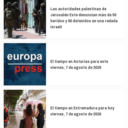
13-
Irán
Las autoridades palestinas de
17
que
Jerusalén Este denuncian más de 50
a
escala
Vox,
heridos y 60 detenidos en una redada
a
3-
una
israelí
4
guerra
a
regional
UPL,
con
1-
un
2
impacto
a
económico
El tiempo en Asturias para este
Soria
global
viernes, 7 de agosto de 2026
YA
El tiempo en Extremadura para hoy
viernes, 7 de agosto de 2026