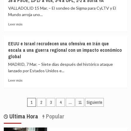
28 a PSOE, 13-17 a Vox, 3-4 a UPL, 1-2 a Soria YA
UE
Vaticano,
buscan
con
VALLADOLID 15 Mar. – El sondeo de Sigma para CyLTV y El
contener
referencias
Mundo arroja uno...
precios
al
Leer
tras
viaje
Leer más
más
la
a
sobre
guerra
España
El
en
y
EEUU e Israel recrudecen una ofensiva en Irán que
sondeo
Irán
a
escala a una guerra regional con un impacto económico
de
en
la
global
CyLTV
una
paz
y
cumbre
MADRID, 7 Mar. – Siete días después del histórico ataque
El
«rehén»
lanzado por Estados Unidos e...
Mundo
del
da
veto
Leer
Leer más
31-
de
más
35
Orbán
sobre
escaños
a
EEUU
Paginación
a
Ucrania
e
1
2
3
4
…
11
Siguiente
PP,
Israel
de
26-
recrudecen
Ultima Hora
Popular
28
entradas
una
a
ofensiva
PSOE,
en