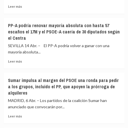
investigar
Leer
Leer más
al
más
expresidente
sobre
Mazón
Menores
PP-A podría renovar mayoría absoluta con hasta 57
por
respiran
escaños el 17M y el PSOE-A caería de 30 diputados según
la
aire
el Centra
gestión
«nocivo»
de
en
SEVILLA 14 Abr. – El PP-A podría volver a ganar con una
la
el
mayoría absoluta...
dana
96%
de
Leer
Leer más
los
más
412
sobre
entornos
PP-
Sumar impulsa al margen del PSOE una ronda para pedir
escolares
A
a los grupos, incluido el PP, que apoyen la prórroga de
analizados
podría
alquileres
por
renovar
Ecologistas
mayoría
MADRID, 6 Abr. – Los partidos de la coalición Sumar han
en
absoluta
anunciado que convocarán por...
España
con
hasta
Leer
Leer más
57
más
escaños
sobre