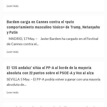
pide
y
Leer
la
de
Leer más
más
dimisión
sus
sobre
de
hijas
Casi
Puente
desde
Bardem carga en Cannes contra el «puto
550.000
y
2020
comportamiento masculino tóxico» de Trump, Netanyahu
migrantes
del
y Putin
han
presidente
presentado
de
MADRID, 17 May. – Javier Bardem ha cargado en el Festival
ya
Adif:
de Cannes contra el...
solicitud
«Daría
al
algo
Leer
Leer más
proceso
de
más
extraordinario
paz»
sobre
de
Bardem
El ‘CIS andaluz’ sitúa al PP-A al borde de la mayoría
regularización
carga
absoluta con 22 puntos sobre el PSOE-A y Vox al alza
en
Cannes
SEVILLA 5 May. – El PP-A podría volver a ganar con una mayoría
contra
absoluta de...
el
Leer
«puto
Leer más
más
comportamiento
sobre
masculino
El
tóxico»