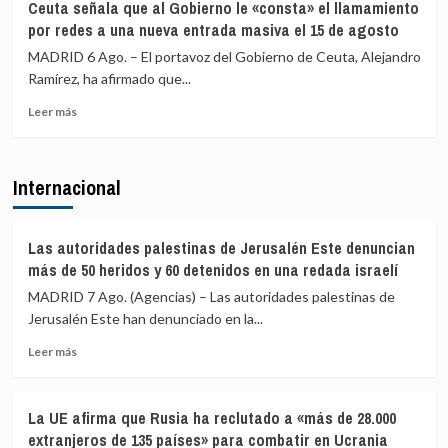
Ceuta señala que al Gobierno le «consta» el llamamiento
los
advierte
por redes a una nueva entrada masiva el 15 de agosto
menores
a
migrantes
los
MADRID 6 Ago. – El portavoz del Gobierno de Ceuta, Alejandro
en
gobiernos
Ramírez, ha afirmado que...
la
de
barriada
Leer
PP
Leer más
ceutí
más
y
sobre
Vox:
Ceuta
Cometerán
Internacional
señala
prevaricación
que
si
al
rechazan
Gobierno
acoger
Las autoridades palestinas de Jerusalén Este denuncian
le
a
más de 50 heridos y 60 detenidos en una redada israelí
«consta»
menores
MADRID 7 Ago. (Agencias) – Las autoridades palestinas de
el
migrantes
Jerusalén Este han denunciado en la...
llamamiento
de
por
Ceuta
Leer
Leer más
redes
más
a
sobre
una
Las
nueva
La UE afirma que Rusia ha reclutado a «más de 28.000
autoridades
entrada
extranjeros de 135 países» para combatir en Ucrania
palestinas