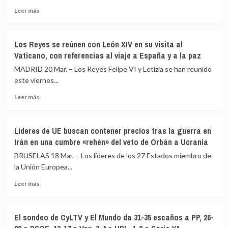
antes»
Leer
en
Leer más
más
el
sobre
arranque
León
de
Los Reyes se reúnen con León XIV en su visita al
XIV
abril
Vaticano, con referencias al viaje a España y a la paz
llega
y
al
apunta
MADRID 20 Mar. – Los Reyes Felipe VI y Letizia se han reunido
Principado
a
este viernes...
de
recuperar
Leer
Mónaco
los
Leer más
más
en
17.600
sobre
la
puntos
Los
primera
Líderes de UE buscan contener precios tras la guerra en
Reyes
visita
Irán en una cumbre «rehén» del veto de Orbán a Ucrania
se
al
reúnen
país
BRUSELAS 18 Mar. – Los líderes de los 27 Estados miembro de
con
de
la Unión Europea...
León
un
Leer
XIV
Papa
Leer más
más
en
sobre
su
Líderes
visita
El sondeo de CyLTV y El Mundo da 31-35 escaños a PP, 26-
de
al