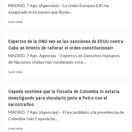
masiva
de
MADRID, 7 Ago. (Agencias) – La Unión Europea (UE) ha
el
Jerusalén
asegurado este jueves que Rusia...
15
Este
de
Leer
denuncian
Leer más
agosto
más
más
sobre
de
La
50
Expertos de la ONU ven en las sanciones de EEUU contra
UE
heridos
Cuba un intento de «alterar el orden constitucional»
afirma
y
que
60
MADRID, 7 Ago. Agencias – Expertos en Derechos Humanos
Rusia
detenidos
de Naciones Unidas han condenado este...
ha
en
Leer
reclutado
una
Leer más
más
a
redada
sobre
«más
israelí
Expertos
de
Cepeda sostiene que la Fiscalía de Colombia lo estaría
de
28.000
investigando para vincularlo junto a Petro con el
la
extranjeros
narcotráfico
ONU
de
ven
135
MADRID, 7 Ago. (Agencias) – El excandidato a la presidencia de
en
países»
Colombia Iván Cepeda ha...
las
para
sanciones
combatir
Leer
Leer más