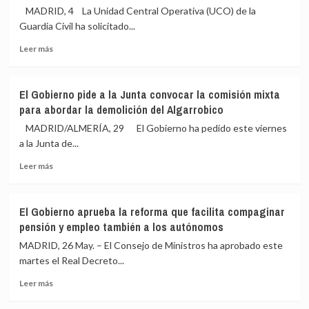
día
PSOE
MADRID, 4 La Unidad Central Operativa (UCO) de la
en
para
Guardia Civil ha solicitado...
España:
«ayudar
Leer
con
a
Leer más
más
acogidos
entender»
sobre
en
los
La
Las
procesos
El Gobierno pide a la Junta convocar la comisión mixta
UCO
Raíces,
judiciales
para abordar la demolición del Algarrobico
solicita
misa
sanchistas
al
ante
MADRID/ALMERÍA, 29 El Gobierno ha pedido este viernes
juez
35.000
a la Junta de...
del
fieles
Leer
‘caso
y
Leer más
más
Leire
vuelo
sobre
Díez’
en
El
que
falcon
El Gobierno aprueba la reforma que facilita compaginar
Gobierno
requiera
pensión y empleo también a los autónomos
pide
los
a
movimientos
MADRID, 26 May. – El Consejo de Ministros ha aprobado este
la
bancarios
martes el Real Decreto...
Junta
del
Leer
convocar
PSOE
Leer más
más
la
desde
sobre
comisión
2024