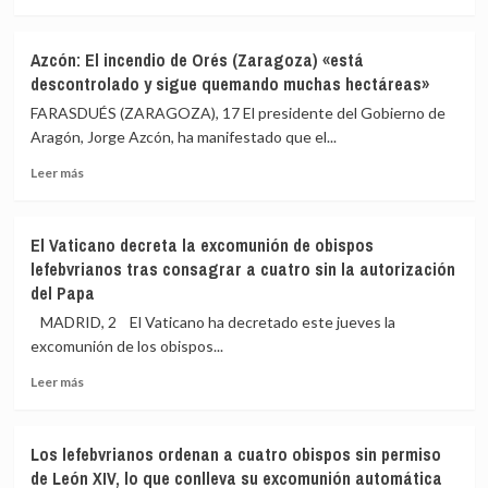
en
nado
más
directo:
en
sobre
focos
una
Zapatero
Azcón: El incendio de Orés (Zaragoza) «está
activos,
semana
ofrece
descontrolado y sigue quemando muchas hectáreas»
zonas
su
afectadas
primera
FARASDUÉS (ZARAGOZA), 17 El presidente del Gobierno de
y
entrevista
Aragón, Jorge Azcón, ha manifestado que el...
evacuaciones
tras
Leer
declarar
Leer más
más
como
sobre
investigado
Azcón:
por
El Vaticano decreta la excomunión de obispos
El
el
lefebvrianos tras consagrar a cuatro sin la autorización
incendio
rescate
del Papa
de
de
Orés
Plus
MADRID, 2 El Vaticano ha decretado este jueves la
(Zaragoza)
Ultra
excomunión de los obispos...
«está
este
descontrolado
jueves
Leer
Leer más
y
en
más
sigue
TVE
sobre
quemando
El
Los lefebvrianos ordenan a cuatro obispos sin permiso
muchas
Vaticano
de León XIV, lo que conlleva su excomunión automática
hectáreas»
decreta