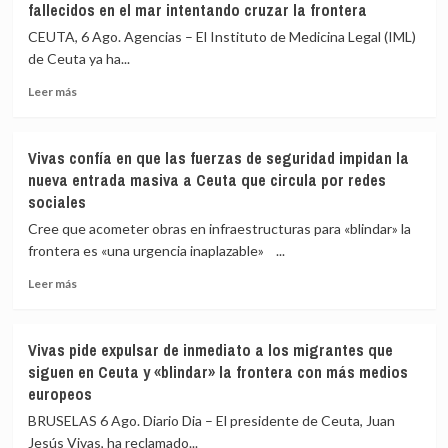
fallecidos en el mar intentando cruzar la frontera
CEUTA, 6 Ago. Agencias – El Instituto de Medicina Legal (IML)
de Ceuta ya ha...
Leer
Leer más
más
sobre
El
Vivas confía en que las fuerzas de seguridad impidan la
Instituto
nueva entrada masiva a Ceuta que circula por redes
de
sociales
Medicina
Legal
Cree que acometer obras en infraestructuras para «blindar» la
de
frontera es «una urgencia inaplazable» ...
Ceuta
eleva
Leer
Leer más
a
más
82
sobre
los
Vivas
Vivas pide expulsar de inmediato a los migrantes que
fallecidos
confía
siguen en Ceuta y «blindar» la frontera con más medios
en
en
europeos
el
que
mar
las
BRUSELAS 6 Ago. Diario Dia – El presidente de Ceuta, Juan
intentando
fuerzas
Jesús Vivas, ha reclamado...