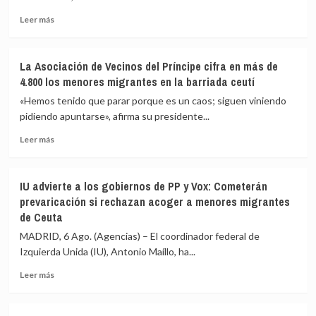
cruzar
de
la
seguridad
Leer
Leer más
frontera
impidan
más
la
sobre
nueva
Vivas
La Asociación de Vecinos del Príncipe cifra en más de
entrada
pide
4.800 los menores migrantes en la barriada ceutí
masiva
expulsar
a
de
«Hemos tenido que parar porque es un caos; siguen viniendo
Ceuta
inmediato
pidiendo apuntarse», afirma su presidente...
que
a
circula
Leer
los
Leer más
por
más
migrantes
redes
sobre
que
sociales
La
siguen
IU advierte a los gobiernos de PP y Vox: Cometerán
Asociación
en
prevaricación si rechazan acoger a menores migrantes
de
Ceuta
de Ceuta
Vecinos
y
del
«blindar»
MADRID, 6 Ago. (Agencias) – El coordinador federal de
Príncipe
la
Izquierda Unida (IU), Antonio Maíllo, ha...
cifra
frontera
en
con
Leer
Leer más
más
más
más
de
medios
sobre
4.800
europeos
IU