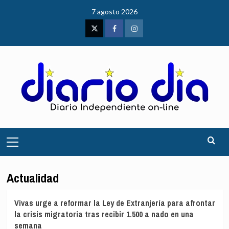
Saltar
7 agosto 2026
al
contenido
Twitter
Facebook
Instagram
Menú
principal
Actualidad
Vivas urge a reformar la Ley de Extranjería para afrontar
la crisis migratoria tras recibir 1.500 a nado en una
semana