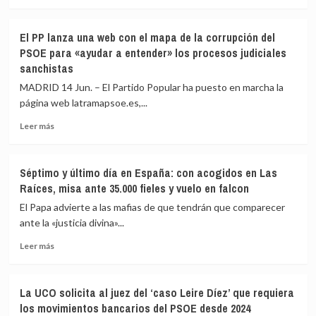
más
cuentas
sobre
con
Mir
Quirón
El PP lanza una web con el mapa de la corrupción del
anuncia
«son
PSOE para «ayudar a entender» los procesos judiciales
que
transparentes
sanchistas
recurrirá
y
la
limpias»:
MADRID 14 Jun. – El Partido Popular ha puesto en marcha la
sentencia
«No
página web latramapsoe.es,...
que
tenemos
le
nada
Leer
Leer más
condena
que
más
por
ocultar»
sobre
agresión
El
Séptimo y último día en España: con acogidos en Las
sexual:
PP
Raíces, misa ante 35.000 fieles y vuelo en falcon
«Sigo
lanza
confiando
una
El Papa advierte a las mafias de que tendrán que comparecer
en
web
ante la «justicia divina»...
la
con
Justicia»
Leer
el
Leer más
más
mapa
sobre
de
Séptimo
la
La UCO solicita al juez del ‘caso Leire Díez’ que requiera
y
corrupción
los movimientos bancarios del PSOE desde 2024
último
del