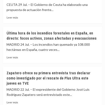
CEUTA 29 Jul. – El Gobierno de Ceuta ha elaborado una
propuesta de actuación frente...
Leer
Leer más
más
sobre
Vivas
Última hora de los incendios forestales en España, en
urge
directo: focos activos, zonas afectadas y evacuaciones
a
reformar
MADRID 24 Jul. – Los incendios han quemado ya 108.000
la
hectáreas en España, cuatro veces...
Ley
Leer
de
Leer más
más
Extranjería
sobre
para
Última
afrontar
Zapatero ofrece su primera entrevista tras declarar
hora
la
como investigado por el rescate de Plus Ultra este
de
crisis
jueves en TVE
los
migratoria
incendios
tras
MADRID 22 Jul. – El expresidente del Gobierno José Luis
forestales
recibir
Rodríguez Zapatero será entrevistado este...
en
1.500
España,
a
Leer
Leer más