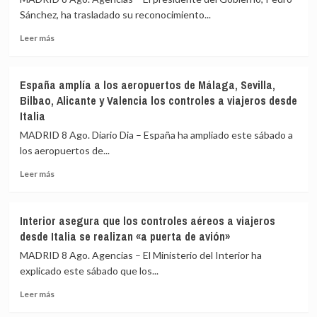
Sánchez, ha trasladado su reconocimiento...
Leer
Leer más
más
sobre
Sánchez
España amplía a los aeropuertos de Málaga, Sevilla,
agradece
Bilbao, Alicante y Valencia los controles a viajeros desde
a
Italia
la
UME
MADRID 8 Ago. Diario Dia – España ha ampliado este sábado a
su
los aeropuertos de...
labor
frente
Leer
Leer más
a
más
los
sobre
incendios
España
Interior asegura que los controles aéreos a viajeros
de
amplía
desde Italia se realizan «a puerta de avión»
Huelva
a
y
los
MADRID 8 Ago. Agencias – El Ministerio del Interior ha
Castellón
aeropuertos
explicado este sábado que los...
y
de
pide
Leer
Málaga,
Leer más
máxima
más
Sevilla,