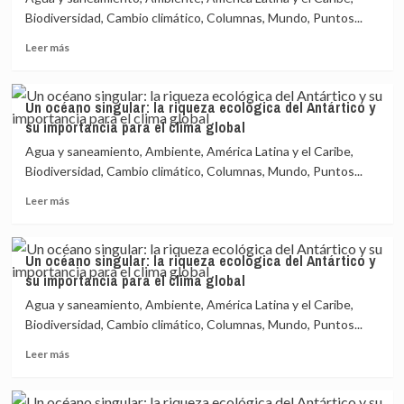
Biodiversidad, Cambio climático, Columnas, Mundo, Puntos...
Leer
Leer más
más
sobre
Un
Un océano singular: la riqueza ecológica del Antártico y
océano
su importancia para el clima global
singular:
la
Agua y saneamiento, Ambiente, América Latina y el Caribe,
riqueza
Biodiversidad, Cambio climático, Columnas, Mundo, Puntos...
ecológica
Leer
del
Leer más
más
Antártico
sobre
y
Un
su
Un océano singular: la riqueza ecológica del Antártico y
océano
importancia
su importancia para el clima global
singular:
para
la
el
Agua y saneamiento, Ambiente, América Latina y el Caribe,
riqueza
clima
Biodiversidad, Cambio climático, Columnas, Mundo, Puntos...
ecológica
global
Leer
del
Leer más
más
Antártico
sobre
y
Un
su