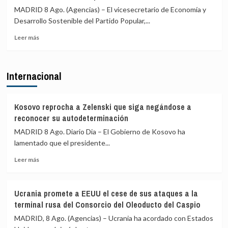
y
acusa
MADRID 8 Ago. (Agencias) – El vicesecretario de Economía y
marítimas
a
Desarrollo Sostenible del Partido Popular,...
con
Ayuso
Italia
Leer
de
Leer más
más
ir
sobre
«de
El
ático
Internacional
PP
en
exige
ático»
al
mientras
Gobierno
familias
Kosovo reprocha a Zelenski que siga negándose a
comparecer
y
reconocer su autodeterminación
por
jóvenes
MADRID 8 Ago. Diario Dia – El Gobierno de Kosovo ha
Ceuta
no
lamentado que el presidente...
y
pueden
acusa
acceder
Leer
Leer más
a
a
más
Sánchez
la
sobre
de
vivienda
Kosovo
aislar
Ucrania promete a EEUU el cese de sus ataques a la
reprocha
a
terminal rusa del Consorcio del Oleoducto del Caspio
a
España
Zelenski
MADRID, 8 Ago. (Agencias) – Ucrania ha acordado con Estados
en
que