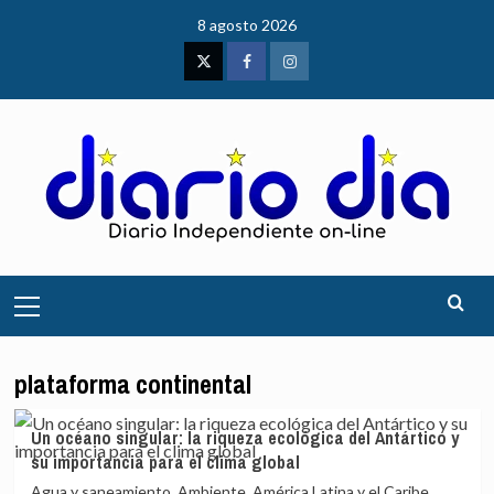
Saltar
8 agosto 2026
al
contenido
Twitter
Facebook
Instagram
Menú
principal
plataforma continental
Un océano singular: la riqueza ecológica del Antártico y
su importancia para el clima global
Agua y saneamiento, Ambiente, América Latina y el Caribe,