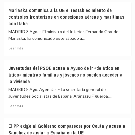
precaución
sobre
Bilbao,
Interior
Alicante
Marlaska comunica a la UE el restablecimiento de
asegura
y
controles fronterizos en conexiones aéreas y marítimas
que
Valencia
con Italia
los
los
controles
controles
MADRID 8 Ago. – El ministro del Interior, Fernando Grande-
aéreos
a
Marlaska, ha comunicado este sábado a...
a
viajeros
viajeros
desde
Leer
Leer más
desde
Italia
más
Italia
sobre
se
Marlaska
Juventudes del PSOE acusa a Ayuso de ir «de ático en
realizan
comunica
ático» mientras familias y jóvenes no pueden acceder a
«a
a
la vivienda
puerta
la
de
UE
MADRID 8 Ago. Agencias – La secretaria general de
avión»
el
Juventudes Socialistas de España, Aránzazu Figueroa,...
restablecimiento
de
Leer
Leer más
controles
más
fronterizos
sobre
en
Juventudes
El PP exige al Gobierno comparecer por Ceuta y acusa a
conexiones
del
Sánchez de aislar a España en la UE
aéreas
PSOE