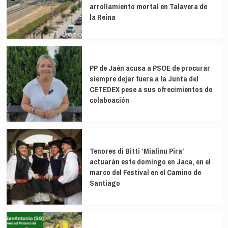
del
arrollamiento mortal en Talavera de
Antártico
la Reina
y
su
importancia
para
el
PP de Jaén acusa a PSOE de procurar
clima
siempre dejar fuera a la Junta del
global
CETEDEX pese a sus ofrecimientos de
colaboación
Tenores di Bitti ‘Mialinu Pira’
actuarán este domingo en Jaca, en el
marco del Festival en el Camino de
Santiago