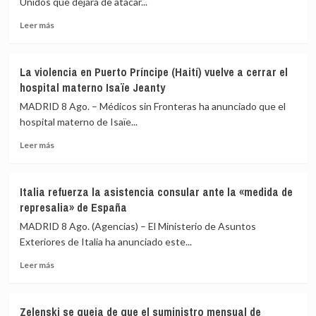
Unidos que dejará de atacar...
la
siga
UE
Leer
negándose
Leer más
más
a
sobre
reconocer
Ucrania
su
La violencia en Puerto Príncipe (Haití) vuelve a cerrar el
promete
autodeterminación
hospital materno Isaïe Jeanty
a
EEUU
MADRID 8 Ago. – Médicos sin Fronteras ha anunciado que el
el
hospital materno de Isaïe...
cese
Leer
de
Leer más
más
sus
sobre
ataques
La
a
Italia refuerza la asistencia consular ante la «medida de
violencia
la
represalia» de España
en
terminal
Puerto
rusa
MADRID 8 Ago. (Agencias) – El Ministerio de Asuntos
Príncipe
del
Exteriores de Italia ha anunciado este...
(Haití)
Consorcio
Leer
vuelve
del
Leer más
más
a
Oleoducto
sobre
cerrar
del
Italia
el
Caspio
Zelenski se queja de que el suministro mensual de