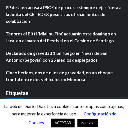
PP de Jaén acusa a PSOE de procurar siempre dejar fuera a
la Junta del CETEDEX pese a sus ofrecimientos de
colaboación
Tenores di Bitti ‘Mialinu Pira’ actuarán este domingo en
Jaca, en el marco del Festival en el Camino de Santiago
Declarado de gravedad 1 un fuego en Navas de San
Antonio (Segovia) con 25 medios desplegados
Cinco heridos, dos de ellos de gravedad, en un choque
frontal entre dos vehículos en Menorca
Etiquetas
La web de Diario Dia utiliza cookies, tanto propias como ajenas,
ANDALUCÍA
ARAGÓN
ASTURIAS
C. VALENCIANA
para mejorar la experiencia de uso.
Configuración de
CASTILLA-LA MANCHA
CASTILLA Y LEÓN
CATALUNYA
Cookies
ACEPTAR
Rechazar