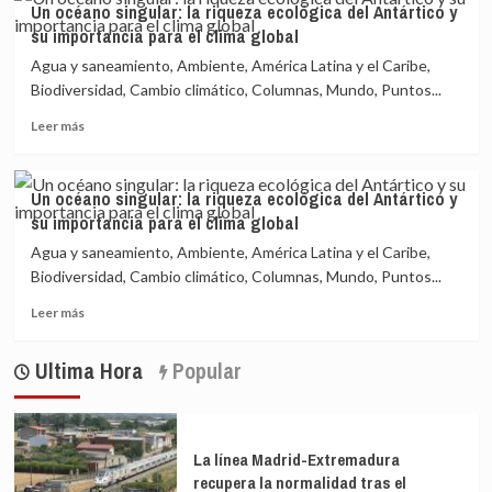
Un océano singular: la riqueza ecológica del Antártico y
océano
importancia
su importancia para el clima global
singular:
para
la
el
Agua y saneamiento, Ambiente, América Latina y el Caribe,
riqueza
clima
Biodiversidad, Cambio climático, Columnas, Mundo, Puntos...
ecológica
global
Leer
del
Leer más
más
Antártico
sobre
y
Un
su
Un océano singular: la riqueza ecológica del Antártico y
océano
importancia
su importancia para el clima global
singular:
para
la
el
Agua y saneamiento, Ambiente, América Latina y el Caribe,
riqueza
clima
Biodiversidad, Cambio climático, Columnas, Mundo, Puntos...
ecológica
global
Leer
del
Leer más
más
Antártico
sobre
y
Ultima Hora
Popular
Un
su
océano
importancia
singular:
para
la
el
riqueza
clima
La línea Madrid-Extremadura
ecológica
global
recupera la normalidad tras el