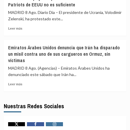
refuerza
hospital
Patriots de EEUU no es suficiente
la
materno
asistencia
Isaïe
MADRID 8 Ago. Diario Dia – El presidente de Ucrania, Volodimir
consular
Jeanty
Zelenski, ha protestado este...
ante
Leer
la
Leer más
más
«medida
sobre
de
Zelenski
represalia»
Emiratos Árabes Unidos denuncia que Irán ha disparado
se
de
un misil contra uno de sus cargueros en Ormuz, sin
queja
España
víctimas
de
que
MADRID 8 Ago. (Agencias) – Emiratos Árabes Unidos ha
el
denunciado este sábado que Irán ha...
suministro
mensual
Leer
Leer más
de
más
Patriots
sobre
de
Emiratos
Nuestras Redes Sociales
EEUU
Árabes
no
Unidos
es
denuncia
suficiente
que
Irán
Twitter
Facebook
Instagram