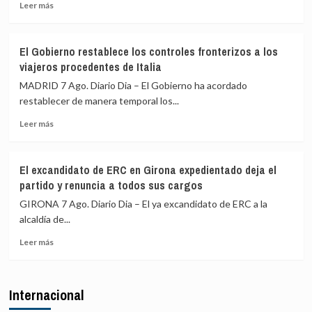
Leer
escenifican
Leer más
más
la
sobre
relación
El
de
El Gobierno restablece los controles fronterizos a los
Gobierno
«fraternidad»
viajeros procedentes de Italia
de
de
España
España
MADRID 7 Ago. Diario Dia – El Gobierno ha acordado
restablece
y
restablecer de manera temporal los...
los
Colombia
Leer
controles
Leer más
más
fronterizos
sobre
a
El
los
El excandidato de ERC en Girona expedientado deja el
Gobierno
viajeros
partido y renuncia a todos sus cargos
restablece
procedentes
los
de
GIRONA 7 Ago. Diario Dia – El ya excandidato de ERC a la
controles
Italia
alcaldía de...
fronterizos
Leer
a
Leer más
más
los
sobre
viajeros
El
procedentes
Internacional
excandidato
de
de
Italia