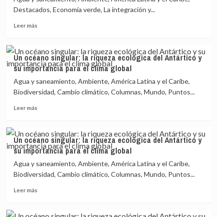
Destacados, Economía verde, La integración y...
Leer
Leer más
más
sobre
México
Un océano singular: la riqueza ecológica del Antártico y
quiere
su importancia para el clima global
beber
agua
Agua y saneamiento, Ambiente, América Latina y el Caribe,
del
Biodiversidad, Cambio climático, Columnas, Mundo, Puntos...
mar,
Leer
pero
Leer más
más
tiene
sobre
costos
Un
ambientales
Un océano singular: la riqueza ecológica del Antártico y
océano
su importancia para el clima global
singular:
la
Agua y saneamiento, Ambiente, América Latina y el Caribe,
riqueza
Biodiversidad, Cambio climático, Columnas, Mundo, Puntos...
ecológica
Leer
del
Leer más
más
Antártico
sobre
y
Un
su