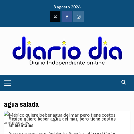
Saltar
8 agosto 2026
al
contenido
Twitter
Facebook
Instagram
Menú
principal
agua salada
México quiere beber agua del mar, pero tiene costos
ambientales
Agua y saneamiento, Ambiente, América Latina y el Caribe,