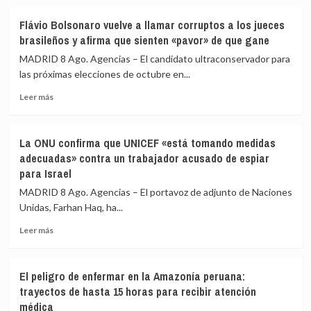
ERC
en
Flávio Bolsonaro vuelve a llamar corruptos a los jueces
Girona
brasileños y afirma que sienten «pavor» de que gane
expedientado
MADRID 8 Ago. Agencias – El candidato ultraconservador para
deja
las próximas elecciones de octubre en...
el
partido
Leer
Leer más
y
más
renuncia
sobre
a
Flávio
todos
La ONU confirma que UNICEF «está tomando medidas
Bolsonaro
sus
adecuadas» contra un trabajador acusado de espiar
vuelve
cargos
para Israel
a
llamar
MADRID 8 Ago. Agencias – El portavoz de adjunto de Naciones
corruptos
Unidas, Farhan Haq, ha...
a
los
Leer
Leer más
jueces
más
brasileños
sobre
y
La
El peligro de enfermar en la Amazonía peruana:
afirma
ONU
trayectos de hasta 15 horas para recibir atención
que
confirma
médica
sienten
que