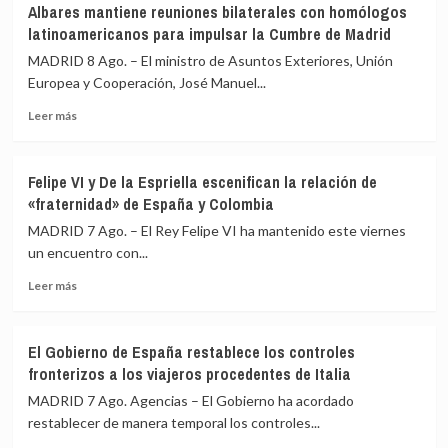
Albares mantiene reuniones bilaterales con homólogos
pide
latinoamericanos para impulsar la Cumbre de Madrid
a
Sánchez
MADRID 8 Ago. – El ministro de Asuntos Exteriores, Unión
transparencia
Europea y Cooperación, José Manuel...
y
Leer
reunir
Leer más
más
al
sobre
Consejo
Albares
de
Felipe VI y De la Espriella escenifican la relación de
mantiene
Seguridad
«fraternidad» de España y Colombia
reuniones
ante
bilaterales
los
MADRID 7 Ago. – El Rey Felipe VI ha mantenido este viernes
con
«agujeros
un encuentro con...
homólogos
negros»
Leer
latinoamericanos
de
Leer más
más
para
la
sobre
impulsar
crisis
Felipe
la
de
El Gobierno de España restablece los controles
VI
Cumbre
Ceuta
fronterizos a los viajeros procedentes de Italia
y
de
De
Madrid
MADRID 7 Ago. Agencias – El Gobierno ha acordado
la
restablecer de manera temporal los controles...
Espriella