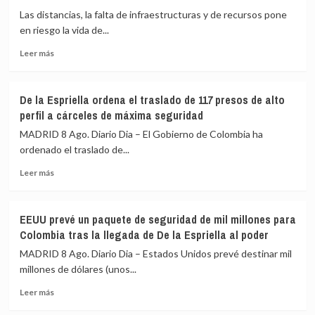
«pavor»
UNICEF
Las distancias, la falta de infraestructuras y de recursos pone
de
«está
en riesgo la vida de...
que
tomando
gane
medidas
Leer
Leer más
adecuadas»
más
contra
sobre
un
El
De la Espriella ordena el traslado de 117 presos de alto
trabajador
peligro
perfil a cárceles de máxima seguridad
acusado
de
de
enfermar
MADRID 8 Ago. Diario Dia – El Gobierno de Colombia ha
espiar
en
ordenado el traslado de...
para
la
Israel
Leer
Amazonía
Leer más
más
peruana:
sobre
trayectos
De
de
EEUU prevé un paquete de seguridad de mil millones para
la
hasta
Colombia tras la llegada de De la Espriella al poder
Espriella
15
ordena
horas
MADRID 8 Ago. Diario Dia – Estados Unidos prevé destinar mil
el
para
millones de dólares (unos...
traslado
recibir
Leer
de
atención
Leer más
más
117
médica