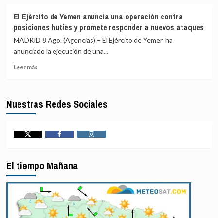
sobre
presos
EEUU
de
El Ejército de Yemen anuncia una operación contra
prevé
alto
posiciones hutíes y promete responder a nuevos ataques
un
perfil
paquete
a
MADRID 8 Ago. (Agencias) – El Ejército de Yemen ha
de
cárceles
anunciado la ejecución de una...
seguridad
de
Leer
de
máxima
Leer más
más
mil
seguridad
sobre
millones
El
para
Nuestras Redes Sociales
Ejército
Colombia
de
tras
Yemen
la
anuncia
llegada
una
de
Twitter
Facebook
Instagram
operación
De
contra
la
El tiempo Mañana
posiciones
Espriella
hutíes
al
y
poder
promete
responder
a