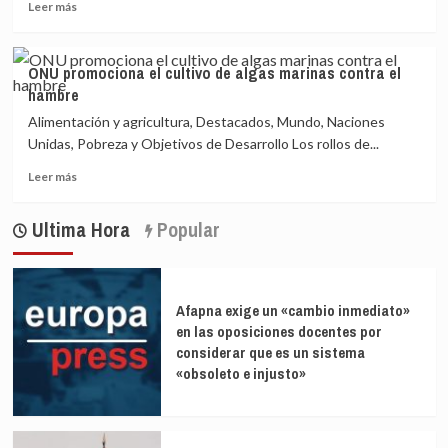
Leer
del
Leer más
más
Antártico
sobre
y
Un
su
ONU promociona el cultivo de algas marinas contra el
océano
importancia
hambre
singular:
para
la
el
Alimentación y agricultura, Destacados, Mundo, Naciones
riqueza
clima
Unidas, Pobreza y Objetivos de Desarrollo Los rollos de...
ecológica
global
Leer
del
Leer más
más
Antártico
sobre
y
Ultima Hora
Popular
ONU
su
promociona
importancia
el
para
cultivo
el
de
clima
Afapna exige un «cambio inmediato»
algas
global
en las oposiciones docentes por
marinas
considerar que es un sistema
contra
«obsoleto e injusto»
el
hambre