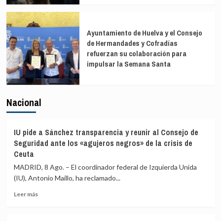
Ayuntamiento de Huelva y el Consejo
de Hermandades y Cofradías
refuerzan su colaboración para
impulsar la Semana Santa
Nacional
IU pide a Sánchez transparencia y reunir al Consejo de
Seguridad ante los «agujeros negros» de la crisis de
Ceuta
MADRID, 8 Ago. – El coordinador federal de Izquierda Unida
(IU), Antonio Maíllo, ha reclamado...
Leer
Leer más
más
sobre
IU