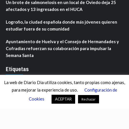
Un brote de salmonelosis en un local de Oviedo deja 25
afectados y 13 ingresados en el HUCA
Logroño, la ciudad española donde más jóvenes quieren
estudiar fuera de su comunidad
Ayuntamiento de Huelva y el Consejo de Hermandades y
Cofradías refuerzan su colaboración para impulsar la
Semana Santa
Etiquetas
La web de Diario Dia utiliza cookies, tanto propias como ajenas,
ANDALUCÍA
ARAGÓN
ASTURIAS
C. VALENCIANA
para mejorar la experiencia de uso.
Configuración de
CASTILLA-LA MANCHA
CASTILLA Y LEÓN
CATALUNYA
Cookies
ACEPTAR
Rechazar
CHANCE
CIENCIA
CULTURA
DEFENSA
DEPORTES
DESCONECTA
DESTACADOS
ECONOMÍA FINANZAS