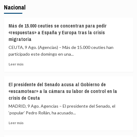
Nacional
Más de 15.000 ceutíes se concentran para pedir
«respuestas» a España y Europa tras la crisis
migratoria
CEUTA, 9 Ago. (Agencias) – Más de 15.000 ceutíes han
participado este domingo en una...
Leer
Leer más
más
sobre
Más
El presidente del Senado acusa al Gobierno de
de
«escamotear» a la cámara su labor de control en la
15.000
crisis de Ceuta
ceutíes
se
MADRID, 9 Ago. Agencias – El presidente del Senado, el
concentran
‘popular’ Pedro Rollán, ha acusado...
para
pedir
Leer
Leer más
«respuestas»
más
a
sobre