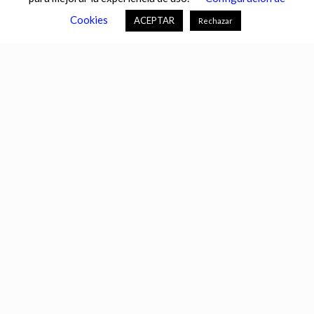
CASTILLA-LA MANCHA
CASTILLA Y LEÓN
CATALUNYA
Cookies
ACEPTAR
Rechazar
CHANCE
CIENCIA
CULTURA
DEFENSA
DEPORTES
DESCONECTA
DESTACADOS
ECONOMÍA FINANZAS
EDUCACIÓN
ESPAÑA
ESTADOS UNIDOS
EUROPA
EXTREMADURA
FÚTBOL
GALICIA
GENTE
GOBIERNO
IGUALDAD
INFOSALUS.COM
INTERNACIONAL
INVESTIGACIÓN
ISLAS BALEARES
ISLAS CANARIAS
LA RIOJA
MACROECONOMÍA
MADRID
MIGRACIÓN
MUNDO
MURCIA
NACIONAL
NAVARRA
PAÍS VASCO
PORTALTIC
SEGURIDAD
SEVILLA
SOCIEDAD
TECNOLOGÍAS DE LA INFORMACIÓN