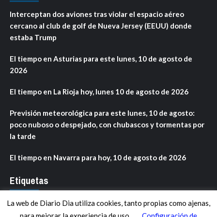
Interceptan dos aviones tras violar el espacio aéreo
cercano al club de golf de Nueva Jersey (EEUU) donde
estaba Trump
El tiempo en Asturias para este lunes, 10 de agosto de
2026
El tiempo en La Rioja hoy, lunes 10 de agosto de 2026
Previsión meteorológica para este lunes, 10 de agosto:
poco nuboso o despejado, con chubascos y tormentas por
la tarde
El tiempo en Navarra para hoy, 10 de agosto de 2026
Etiquetas
La web de Diario Dia utiliza cookies, tanto propias como ajenas,
ANDALUCÍA
ARAGÓN
ASTURIAS
C. VALENCIANA
para mejorar la experiencia de uso.
Configuración de