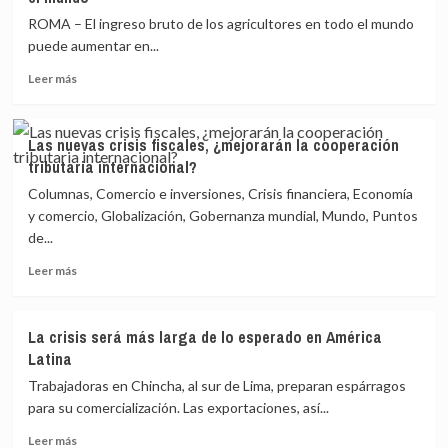
ROMA – El ingreso bruto de los agricultores en todo el mundo
puede aumentar en...
Leer
Leer más
más
sobre
La
Las nuevas crisis fiscales, ¿mejorarán la cooperación
volatilidad
tributaria internacional?
arriesga
las
Columnas, Comercio e inversiones, Crisis financiera, Economía
ganancias
y comercio, Globalización, Gobernanza mundial, Mundo, Puntos
agrícolas
de...
en
todo
Leer
Leer más
el
más
mundo
sobre
Las
La crisis será más larga de lo esperado en América
nuevas
Latina
crisis
fiscales,
Trabajadoras en Chincha, al sur de Lima, preparan espárragos
¿mejorarán
para su comercialización. Las exportaciones, así...
la
Leer
cooperación
Leer más