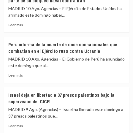
parte de su bloqueo naval contra Irán
tres
disidencias
heridos
de
MADRID 10 Ago. Agencias – El Ejército de Estados Unidos ha
en
‘Mordisco’
afirmado este domingo haber...
un
en
Leer
tiroteo
una
Leer más
más
en
operación
sobre
Dinamarca
militar
EEUU
que
Perú informa de la muerte de once connacionales que
cifra
deja
combatían en el Ejército ruso contra Ucrania
en
dos
55
personas
MADRID 10 Ago. Agencias – El Gobierno de Perú ha anunciado
los
detenidas
este domingo que al...
buques
Leer
comerciales
Leer más
más
desviados
sobre
como
Perú
parte
Israel deja en libertad a 37 presos palestinos bajo la
informa
de
supervisión del CICR
de
su
la
bloqueo
MADRID 9 Ago. (Agencias) – Israel ha liberado este domingo a
muerte
naval
37 presos palestinos que...
de
contra
Leer
once
Irán
Leer más
más
connacionales