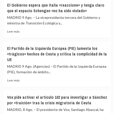
España
El
El Gobierno espera que Italia «reaccione» y tenga claro
y
presidente
que el espacio Schengen «no ha sido violado»
Europa
del
tras
Senado
MADRID 9 Ago. – La vicepresidenta tercera del Gobierno y
la
acusa
ministra de Transición Ecológica y...
crisis
al
migratoria
Leer
Gobierno
Leer más
más
de
sobre
«escamotear»
El
a
El Partido de la Izquierda Europea (PIE) lamenta los
Gobierno
la
«trágicos» hechos de Ceuta y critica la complicidad de la
espera
cámara
UE
que
su
Italia
labor
MADRID 9 Ago. (Agencias) – El Partido de la Izquierda Europea
«reaccione»
de
(PIE), formación de ámbito...
y
control
tenga
en
Leer
Leer más
claro
la
más
que
crisis
sobre
el
de
El
Vox pide activar el artículo 102 para investigar a Sánchez
espacio
Ceuta
Partido
por «traición» tras la crisis migratoria de Ceuta
Schengen
de
«no
la
MADRID, 8 Ago. – El presidente de Vox, Santiago Abascal, ha
ha
Izquierda