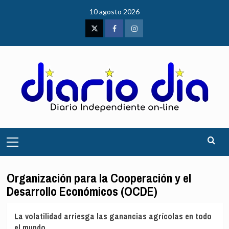
Saltar
10 agosto 2026
al
contenido
Twitter
Facebook
Instagram
Menú
principal
Organización para la Cooperación y el
Desarrollo Económicos (OCDE)
La volatilidad arriesga las ganancias agrícolas en todo
el mundo