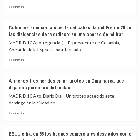
vivienda,
Leer
Leer más
que
más
costará
sobre
288.000
Interceptan
euros
Colombia anuncia la muerte del cabecilla del Frente 28 de
dos
las disidencias de ‘Mordisco’ en una operación militar
aviones
tras
MADRID 10 Ago. (Agencias) – El presidente de Colombia,
violar
Abelardo de la Espriella, ha informado...
el
Leer
espacio
Leer más
más
aéreo
sobre
cercano
Colombia
al
Al menos tres heridos en un tiroteo en Dinamarca que
anuncia
club
deja dos personas detenidas
la
de
muerte
golf
MADRID 10 Ago. Diario Dia – Un tiroteo acaecido este
del
de
domingo en la ciudad de...
cabecilla
Nueva
Leer
del
Jersey
Leer más
más
Frente
(EEUU)
sobre
28
donde
Al
de
estaba
EEUU cifra en 55 los buques comerciales desviados como
menos
las
Trump