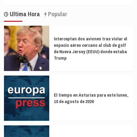
más
tributaria
sobre
internacional?
Ultima Hora
Popular
La
crisis
será
más
larga
Interceptan dos aviones tras violar el
de
espacio aéreo cercano al club de golf
lo
de Nueva Jersey (EEUU) donde estaba
esperado
Trump
en
América
Latina
El tiempo en Asturias para este lunes,
10 de agosto de 2026