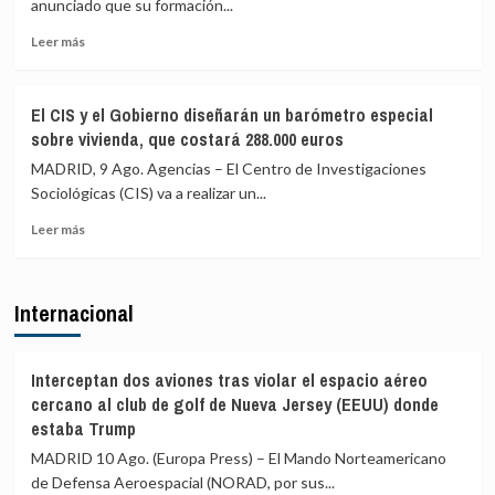
anunciado que su formación...
sido
Europea
violado»
Leer
(PIE)
Leer más
más
lamenta
sobre
los
Vox
«trágicos»
El CIS y el Gobierno diseñarán un barómetro especial
pide
hechos
sobre vivienda, que costará 288.000 euros
activar
de
el
Ceuta
MADRID, 9 Ago. Agencias – El Centro de Investigaciones
artículo
y
Sociológicas (CIS) va a realizar un...
102
critica
Leer
para
la
Leer más
más
investigar
complicidad
sobre
a
de
El
Sánchez
la
Internacional
CIS
por
UE
y
«traición»
el
tras
Gobierno
la
Interceptan dos aviones tras violar el espacio aéreo
diseñarán
crisis
cercano al club de golf de Nueva Jersey (EEUU) donde
un
migratoria
estaba Trump
barómetro
de
MADRID 10 Ago. (Europa Press) – El Mando Norteamericano
especial
Ceuta
sobre
de Defensa Aeroespacial (NORAD, por sus...