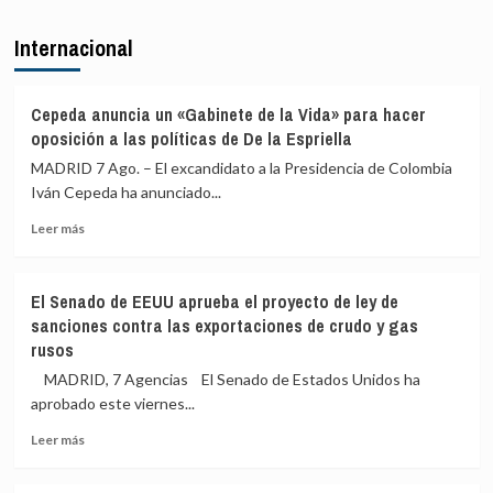
el
sobre
interés»
Felipe
Internacional
de
VI
los
y
menores
De
y
la
Cepeda anuncia un «Gabinete de la Vida» para hacer
«no
Espriella
oposición a las políticas de De la Espriella
para
escenifican
MADRID 7 Ago. – El excandidato a la Presidencia de Colombia
salir
la
al
Iván Cepeda ha anunciado...
relación
auxilio
de
Leer
Leer más
del
«fraternidad»
más
Gobierno»
de
sobre
España
Cepeda
y
El Senado de EEUU aprueba el proyecto de ley de
anuncia
Colombia
sanciones contra las exportaciones de crudo y gas
un
antes
rusos
«Gabinete
de
de
MADRID, 7 Agencias El Senado de Estados Unidos ha
la
la
toma
aprobado este viernes...
Vida»
de
para
Leer
Leer más
posesión
hacer
más
oposición
sobre