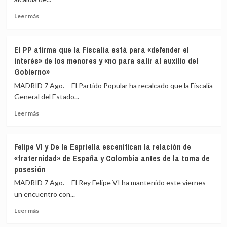
fronterizos
Leer
a
Leer más
más
los
sobre
viajeros
El
procedentes
El PP afirma que la Fiscalía está para «defender el
excandidato
de
interés» de los menores y «no para salir al auxilio del
de
Italia
Gobierno»
ERC
en
MADRID 7 Ago. – El Partido Popular ha recalcado que la Fiscalía
Girona
General del Estado...
expedientado
deja
Leer
Leer más
el
más
partido
sobre
y
El
Felipe VI y De la Espriella escenifican la relación de
renuncia
PP
«fraternidad» de España y Colombia antes de la toma de
a
afirma
posesión
todos
que
sus
la
MADRID 7 Ago. – El Rey Felipe VI ha mantenido este viernes
cargos
Fiscalía
un encuentro con...
está
para
Leer
Leer más
«defender
más