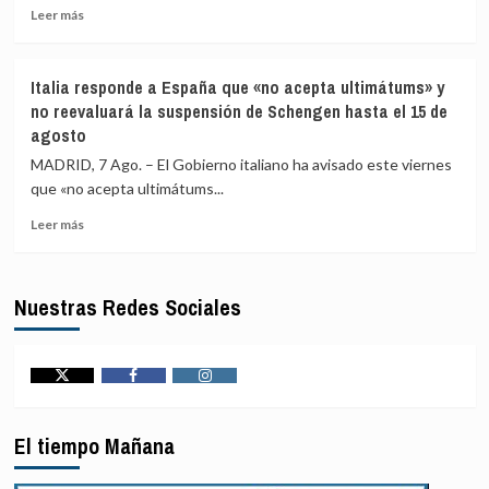
Leer
la
Leer más
más
crisis
sobre
escuece
La
cada
Italia responde a España que «no acepta ultimátums» y
UE
día
no reevaluará la suspensión de Schengen hasta el 15 de
condena
agosto
los
«inaceptables»
MADRID, 7 Ago. – El Gobierno italiano ha avisado este viernes
ataques
que «no acepta ultimátums...
de
los
Leer
Leer más
hutíes
más
en
sobre
Yemen
Italia
Nuestras Redes Sociales
y
responde
Arabia
a
Saudí
España
que
«no
Twitter
Facebook
Instagram
acepta
ultimátums»
El tiempo Mañana
y
no