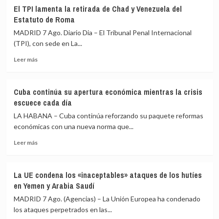
a
El
El TPI lamenta la retirada de Chad y Venezuela del
las
Senado
Estatuto de Roma
políticas
de
de
EEUU
MADRID 7 Ago. Diario Dia – El Tribunal Penal Internacional
De
aprueba
(TPI), con sede en La...
la
el
Espriella
Leer
proyecto
Leer más
más
de
sobre
ley
El
de
Cuba continúa su apertura económica mientras la crisis
TPI
sanciones
escuece cada día
lamenta
contra
la
las
LA HABANA – Cuba continúa reforzando su paquete reformas
retirada
exportaciones
económicas con una nueva norma que...
de
de
Leer
Chad
crudo
Leer más
más
y
y
sobre
Venezuela
gas
Cuba
del
rusos
La UE condena los «inaceptables» ataques de los hutíes
continúa
Estatuto
en Yemen y Arabia Saudí
su
de
apertura
Roma
MADRID 7 Ago. (Agencias) – La Unión Europea ha condenado
económica
los ataques perpetrados en las...
mientras