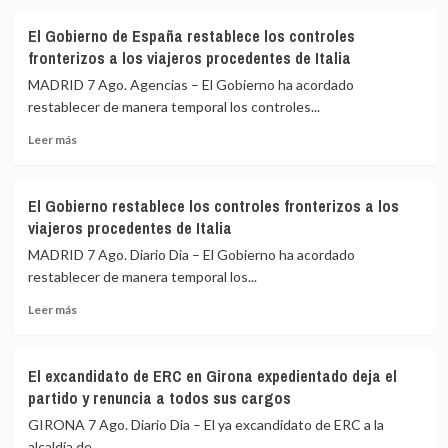
sobre
Felipe
El Gobierno de España restablece los controles
VI
fronterizos a los viajeros procedentes de Italia
y
De
MADRID 7 Ago. Agencias – El Gobierno ha acordado
la
restablecer de manera temporal los controles...
Espriella
Leer
escenifican
Leer más
más
la
sobre
relación
El
de
El Gobierno restablece los controles fronterizos a los
Gobierno
«fraternidad»
viajeros procedentes de Italia
de
de
España
España
MADRID 7 Ago. Diario Dia – El Gobierno ha acordado
restablece
y
restablecer de manera temporal los...
los
Colombia
Leer
controles
Leer más
más
fronterizos
sobre
a
El
los
El excandidato de ERC en Girona expedientado deja el
Gobierno
viajeros
partido y renuncia a todos sus cargos
restablece
procedentes
los
de
GIRONA 7 Ago. Diario Dia – El ya excandidato de ERC a la
controles
Italia
alcaldía de...