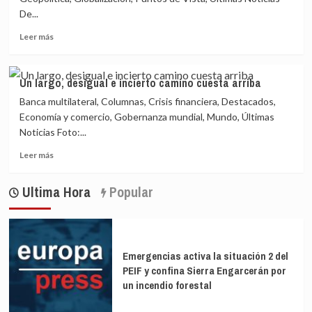
De...
Leer
Leer más
más
sobre
Trump
Un largo, desigual e incierto camino cuesta arriba
se
Banca multilateral, Columnas, Crisis financiera, Destacados,
ha
ido,
Economía y comercio, Gobernanza mundial, Mundo, Últimas
el
Noticias Foto:...
trumpismo
Leer
sigue
Leer más
más
vivo
sobre
Ultima Hora
Popular
Un
largo,
desigual
e
incierto
Emergencias activa la situación 2 del
camino
PEIF y confina Sierra Engarcerán por
cuesta
un incendio forestal
arriba