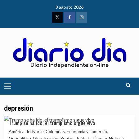
Saltar
8 agosto 2026
al
contenido
Twitter
Facebook
Instagram
Menú
principal
depresión
Trump se ha ido, el trumpismo sigue vivo
América del Norte, Columnas, Economía y comercio,
Geopolítica, Globalización, Puntos de Vista, Últimas Noticias