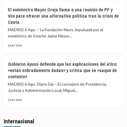
sobre
Vox:
Ceuta
Cometerán
El exministro Mayor Oreja llama a una reunión de PP y
señala
prevaricación
Vox para ofrecer una alternativa política tras la crisis de
que
si
Ceuta
al
rechazan
Gobierno
acoger
MADRID 6 Ago. – La Fundación Neos, impulsada por el
le
a
exministro de Interior Jaime Mayor...
«consta»
menores
el
migrantes
Leer
Leer más
llamamiento
de
más
por
Ceuta
sobre
redes
El
Gobierno Ayuso defiende que las explicaciones del ático
a
exministro
«están sobradamente dadas» y critica que se «saque de
una
Mayor
contexto»
nueva
Oreja
entrada
llama
MADRID 6 Ago. Diario Dia – El consejero de Presidencia,
masiva
a
Justicia y Administración Local, Miguel...
el
una
15
reunión
Leer
Leer más
de
de
más
agosto
PP
sobre
y
Gobierno
Internacional
Vox
Ayuso
para
defiende