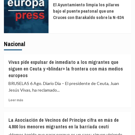
El Ayuntamiento limpia los pilares
bajo el puente peatonal que une
Cruces con Barakaldo sobre la N-634
Nacional
Vivas pide expulsar de inmediato a los migrantes que
siguen en Ceuta y «blindar» la frontera con más medios
europeos
BRUSELAS 6 Ago. Diario Dia – El presidente de Ceuta, Juan
Jesús Vivas, ha reclamado...
Leer
Leer más
más
sobre
Vivas
La Asociación de Vecinos del Príncipe cifra en más de
pide
4.800 los menores migrantes en la barriada ceutí
expulsar
de
«Hemos tenido que parar porque es un caos; siguen viniendo