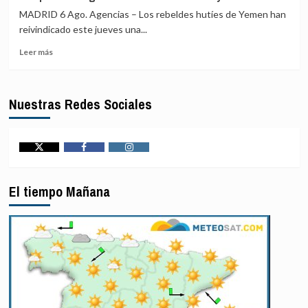
política»
MADRID 6 Ago. Agencias – Los rebeldes hutíes de Yemen han
en
reivindicado este jueves una...
la
Leer
orden
Leer más
más
de
sobre
expulsión
Los
de
Nuestras Redes Sociales
rebeldes
Francia
hutíes
contra
reivindican
una
ataques
periodista
contra
pro-
Twitter
Facebook
Instagram
campamentos
Kremlin
gubernamentales
El tiempo Mañana
en
Marib
y
Hadramaut