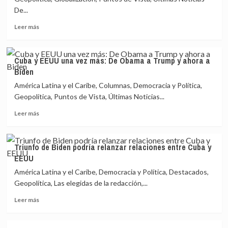
De...
Leer
Leer más
más
sobre
Trump
Cuba y EEUU una vez más: De Obama a Trump y ahora a
se
Biden
ha
ido,
América Latina y el Caribe, Columnas, Democracia y Política,
el
Geopolítica, Puntos de Vista, Últimas Noticias...
trumpismo
Leer
sigue
Leer más
más
vivo
sobre
Cuba
Triunfo de Biden podría relanzar relaciones entre Cuba y
y
EEUU
EEUU
una
América Latina y el Caribe, Democracia y Política, Destacados,
vez
Geopolítica, Las elegidas de la redacción,...
más:
Leer
De
Leer más
más
Obama
sobre
a
Triunfo
Trump