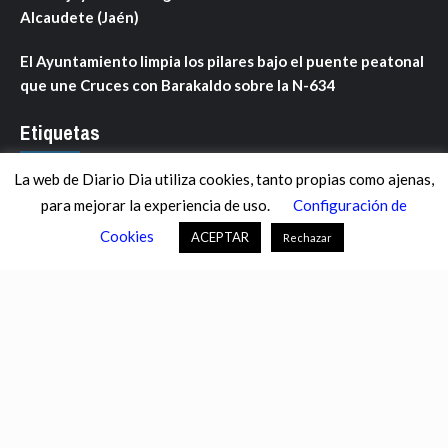
Alcaudete (Jaén)
El Ayuntamiento limpia los pilares bajo el puente peatonal
que une Cruces con Barakaldo sobre la N-634
Etiquetas
La web de Diario Dia utiliza cookies, tanto propias como ajenas,
ANDALUCÍA
ARAGÓN
ASTURIAS
C. VALENCIANA
para mejorar la experiencia de uso.
Configuración de
CASTILLA-LA MANCHA
CASTILLA Y LEÓN
CATALUNYA
Cookies
ACEPTAR
Rechazar
CHANCE
CIENCIA
CULTURA
DEFENSA
DEPORTES
DESCONECTA
DESTACADOS
ECONOMÍA FINANZAS
EDUCACIÓN
ESPAÑA
ESTADOS UNIDOS
EUROPA
EXTREMADURA
FÚTBOL
GALICIA
GENTE
GOBIERNO
IGUALDAD
INFOSALUS.COM