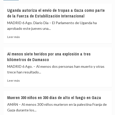
ofrecer
que
una
las
Uganda autoriza el envío de tropas a Gaza como parte
alternativa
explicaciones
de la Fuerza de Estabilización Internacional
política
del
MADRID 6 Ago. Diario Dia – El Parlamento de Uganda ha
tras
ático
la
aprobado este jueves una...
«están
crisis
sobradamente
Leer
Leer más
de
dadas»
más
Ceuta
y
sobre
critica
Uganda
que
Al menos siete heridos por una explosión a tres
autoriza
se
kilómetros de Damasco
el
«saque
envío
MADRID 6 Ago. – Al menos dos personas han muerto y otras
de
de
trece han resultado...
contexto»
tropas
Leer
a
Leer más
más
Gaza
sobre
como
Al
parte
Mueren 300 niños en 300 días de alto el fuego en Gaza
menos
de
AMÁN – Al menos 300 niños murieron en la palestina Franja de
siete
la
heridos
Fuerza
Gaza durante los...
por
de