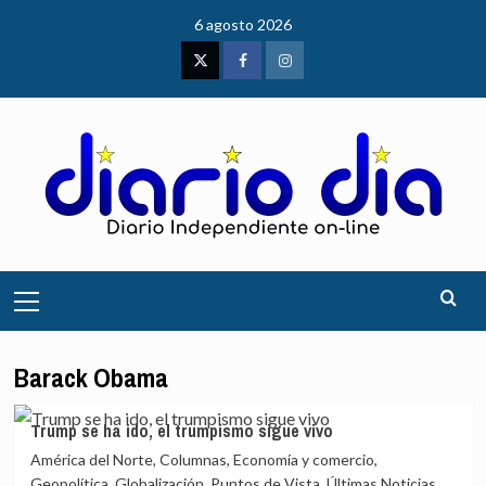
Saltar
6 agosto 2026
al
contenido
Twitter
Facebook
Instagram
Menú
principal
Barack Obama
Trump se ha ido, el trumpismo sigue vivo
América del Norte, Columnas, Economía y comercio,
Geopolítica, Globalización, Puntos de Vista, Últimas Noticias