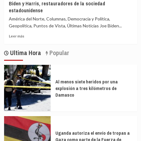
Biden y Harris, restauradores de la sociedad
de
y
estadounidense
Biden
ahora
podría
a
América del Norte, Columnas, Democracia y Política,
relanzar
Biden
Geopolítica, Puntos de Vista, Últimas Noticias Joe Biden...
relaciones
Leer
entre
Leer más
más
Cuba
sobre
y
Ultima Hora
Popular
Biden
EEUU
y
Harris,
restauradores
de
Al menos siete heridos por una
la
explosión a tres kilómetros de
sociedad
Damasco
estadounidense
Uganda autoriza el envío de tropas a
Gaza como parte de la Fuerza de