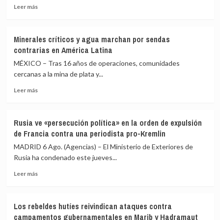
Leer
Leer más
una
Estabilización
más
explosión
Internacional
sobre
a
Mueren
tres
Minerales críticos y agua marchan por sendas
300
kilómetros
contrarias en América Latina
niños
de
en
MÉXICO – Tras 16 años de operaciones, comunidades
Damasco
300
cercanas a la mina de plata y...
días
Leer
de
Leer más
más
alto
sobre
el
Minerales
fuego
Rusia ve «persecución política» en la orden de expulsión
críticos
en
de Francia contra una periodista pro-Kremlin
y
Gaza
agua
MADRID 6 Ago. (Agencias) – El Ministerio de Exteriores de
marchan
Rusia ha condenado este jueves...
por
Leer
sendas
Leer más
más
contrarias
sobre
en
Rusia
América
Los rebeldes hutíes reivindican ataques contra
ve
Latina
campamentos gubernamentales en Marib y Hadramaut
«persecución