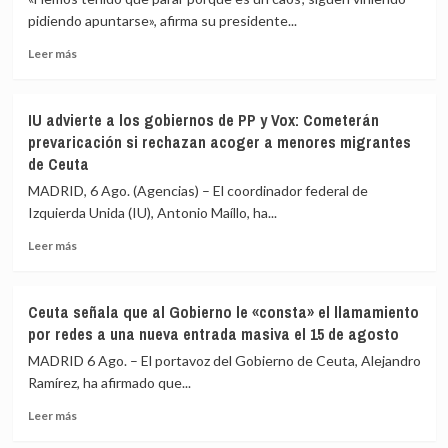
inmediato
pidiendo apuntarse», afirma su presidente...
a
Leer
los
Leer más
más
migrantes
sobre
que
La
siguen
IU advierte a los gobiernos de PP y Vox: Cometerán
Asociación
en
prevaricación si rechazan acoger a menores migrantes
de
Ceuta
de Ceuta
Vecinos
y
del
«blindar»
MADRID, 6 Ago. (Agencias) – El coordinador federal de
Príncipe
la
Izquierda Unida (IU), Antonio Maíllo, ha...
cifra
frontera
en
con
Leer
Leer más
más
más
más
de
medios
sobre
4.800
europeos
IU
Ceuta señala que al Gobierno le «consta» el llamamiento
los
advierte
por redes a una nueva entrada masiva el 15 de agosto
menores
a
migrantes
los
MADRID 6 Ago. – El portavoz del Gobierno de Ceuta, Alejandro
en
gobiernos
Ramírez, ha afirmado que...
la
de
barriada
Leer
PP
Leer más
ceutí
más
y