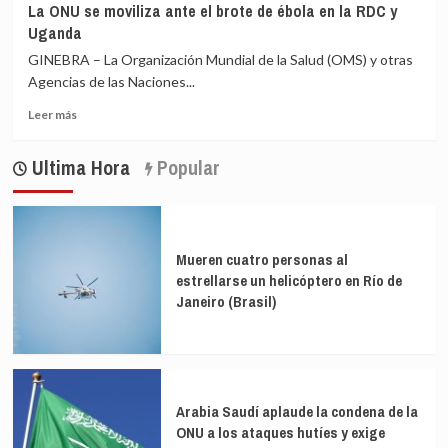
de
La ONU se moviliza ante el brote de ébola en la RDC y
brote
el
personas
Uganda
de
hambre
ébola
en
GINEBRA – La Organización Mundial de la Salud (OMS) y otras
en
la
Agencias de las Naciones...
RDC
RDC
Leer
genera
Leer más
más
ya
sobre
alarma
Ultima Hora
Popular
La
sanitaria
ONU
a
se
nivel
moviliza
mundial
ante
Mueren cuatro personas al
el
estrellarse un helicóptero en Río de
brote
Janeiro (Brasil)
de
ébola
en
la
RDC
y
Arabia Saudí aplaude la condena de la
Uganda
ONU a los ataques hutíes y exige