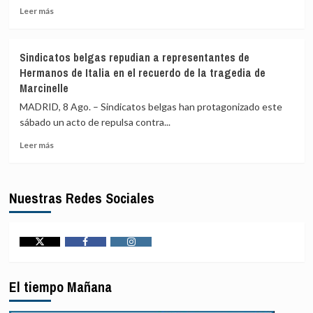
desalojo
Leer
más
Leer más
de
más
colaboración
20.000
sobre
para
personas
Una
impedir
Sindicatos belgas repudian a representantes de
nueva
ataques
Hermanos de Italia en el recuerdo de la tragedia de
ola
de
Marcinelle
de
equipos
asaltos
militares
MADRID, 8 Ago. – Sindicatos belgas han protagonizado este
de
norcoreanos
sábado un acto de repulsa contra...
colonos
en
y
Ucrania
Leer
Leer más
militares
más
israelíes
sobre
deja
Sindicatos
Nuestras Redes Sociales
más
belgas
de
repudian
20
a
heridos
representantes
este
de
Twitter
Facebook
Instagram
sábado
Hermanos
en
de
El tiempo Mañana
Cisjordania
Italia
en