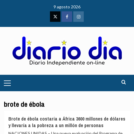
Saltar
9 agosto 2026
al
contenido
Twitter
Facebook
Instagram
Menú
principal
brote de ébola
Brote de ébola costaría a África 3600 millones de dólares
y llevaría a la pobreza a un millón de personas
NACIONES UNIDAS – Una nueva evaluación del Programa de