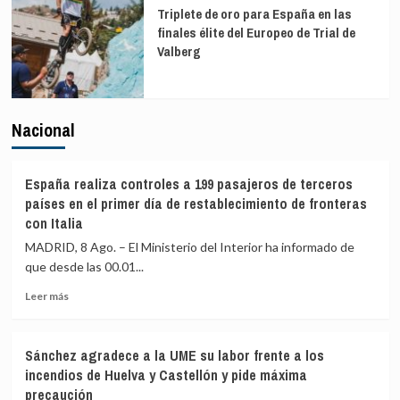
Triplete de oro para España en las
finales élite del Europeo de Trial de
Valberg
Nacional
España realiza controles a 199 pasajeros de terceros
países en el primer día de restablecimiento de fronteras
con Italia
MADRID, 8 Ago. – El Ministerio del Interior ha informado de
que desde las 00.01...
Leer
Leer más
más
sobre
España
Sánchez agradece a la UME su labor frente a los
realiza
incendios de Huelva y Castellón y pide máxima
controles
precaución
a