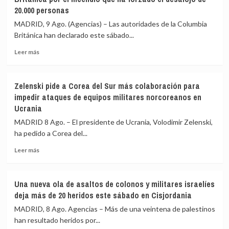
personas
hutíes
20.000 personas
al
y
estrellarse
exige
MADRID, 9 Ago. (Agencias) – Las autoridades de la Columbia
un
firmeza
Británica han declarado este sábado...
helicóptero
para
en
proteger
Leer
Leer más
Río
la
más
de
navegación
sobre
Janeiro
en
Declarado
Zelenski pide a Corea del Sur más colaboración para
(Brasil)
la
el
impedir ataques de equipos militares norcoreanos en
región
estado
Ucrania
de
emergencia
MADRID 8 Ago. – El presidente de Ucrania, Volodimir Zelenski,
en
ha pedido a Corea del...
la
Columbia
Leer
Leer más
Británica
más
por
sobre
el
Zelenski
Una nueva ola de asaltos de colonos y militares israelíes
incendio
pide
deja más de 20 heridos este sábado en Cisjordania
que
a
ha
Corea
MADRID, 8 Ago. Agencias – Más de una veintena de palestinos
forzado
del
han resultado heridos por...
el
Sur