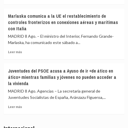
máxima
más
Sevilla,
precaución
sobre
Bilbao,
Interior
Alicante
Marlaska comunica a la UE el restablecimiento de
asegura
y
controles fronterizos en conexiones aéreas y marítimas
que
Valencia
con Italia
los
los
controles
controles
MADRID 8 Ago. – El ministro del Interior, Fernando Grande-
aéreos
a
Marlaska, ha comunicado este sábado a...
a
viajeros
viajeros
desde
Leer
Leer más
desde
Italia
más
Italia
sobre
se
Marlaska
Juventudes del PSOE acusa a Ayuso de ir «de ático en
realizan
comunica
ático» mientras familias y jóvenes no pueden acceder a
«a
a
la vivienda
puerta
la
de
UE
MADRID 8 Ago. Agencias – La secretaria general de
avión»
el
Juventudes Socialistas de España, Aránzazu Figueroa,...
restablecimiento
de
Leer
Leer más
controles
más
fronterizos
sobre
en
Juventudes
conexiones
del