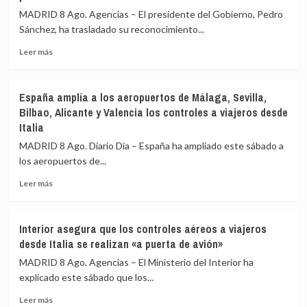
199
MADRID 8 Ago. Agencias – El presidente del Gobierno, Pedro
pasajeros
Sánchez, ha trasladado su reconocimiento...
de
terceros
Leer
Leer más
países
más
en
sobre
el
Sánchez
España amplía a los aeropuertos de Málaga, Sevilla,
primer
agradece
Bilbao, Alicante y Valencia los controles a viajeros desde
día
a
Italia
de
la
restablecimiento
UME
MADRID 8 Ago. Diario Dia – España ha ampliado este sábado a
de
su
los aeropuertos de...
fronteras
labor
con
frente
Leer
Leer más
Italia
a
más
los
sobre
incendios
España
Interior asegura que los controles aéreos a viajeros
de
amplía
desde Italia se realizan «a puerta de avión»
Huelva
a
y
los
MADRID 8 Ago. Agencias – El Ministerio del Interior ha
Castellón
aeropuertos
explicado este sábado que los...
y
de
pide
Leer
Málaga,
Leer más