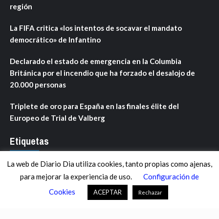
región
La FIFA critica «los intentos de socavar el mandato
democrático» de Infantino
Declarado el estado de emergencia en la Columbia
Británica por el incendio que ha forzado el desalojo de
20.000 personas
Triplete de oro para España en las finales élite del
Europeo de Trial de Valberg
Etiquetas
La web de Diario Dia utiliza cookies, tanto propias como ajenas,
ANDALUCÍA
ARAGÓN
ASTURIAS
C. VALENCIANA
para mejorar la experiencia de uso.
Configuración de
CASTILLA-LA MANCHA
CASTILLA Y LEÓN
CATALUNYA
Cookies
ACEPTAR
Rechazar
CHANCE
CIENCIA
CULTURA
DEFENSA
DEPORTES