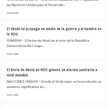
las Naciones Unidas para el Desarrollo...
Leer
Leer más
más
sobre
Brote
El ébola se propaga en medio de la guerra y el hambre en
de
la RDC
ébola
costaría
GINEBRA – El brote de ébola en el este de la República
a
Democrática del Congo...
África
Leer
3600
Leer más
más
millones
sobre
de
El
dólares
El brote de ébola en RDC genera ya alarma sanitaria a
ébola
y
nivel mundial
se
llevaría
propaga
a
NACIONES UNIDAS – Desde el 16 de mayo se ha producido un
en
la
aumento significativo en...
medio
pobreza
Leer
de
a
Leer más
más
la
un
sobre
guerra
millón
El
y