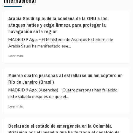
Internacional
aéreas
PSOE
y
acusa
marítimas
a
Arabia Saudí aplaude la condena de la ONU a los
con
Ayuso
ataques hutíes y exige firmeza para proteger la
Italia
de
navegación en la región
ir
MADRID 9 Ago. – El Ministerio de Asuntos Exteriores de
«de
ático
Arabia Saudí ha manifestado ese...
en
Leer
Leer más
ático»
más
mientras
sobre
familias
Arabia
y
Mueren cuatro personas al estrellarse un helicóptero en
Saudí
jóvenes
Río de Janeiro (Brasil)
aplaude
no
la
MADRID 9 Ago. (Agencias) – Cuatro personas han fallecido
pueden
condena
acceder
este sábado después de que el...
de
a
Leer
la
Leer más
la
más
ONU
vivienda
sobre
a
Mueren
los
Declarado el estado de emergencia en la Columbia
cuatro
ataques
Británica por el incendio que ha forzado el desalojo de