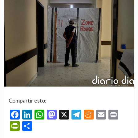
Compartir esto:
Facebook
LinkedIn
WhatsApp
Mastodon
X
Telegram
Meneame
Email
Prin
PrintFriendly
Compartir