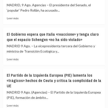
quiero
se
MADRID, 9 Ago. Agencias – El presidente del Senado, el
el
concentran
‘popular’ Pedro Rollán, ha acusado...
bien
para
para
pedir
Leer
Leer más
mi
«respuestas»
más
país»
a
sobre
España
El
El Gobierno espera que Italia «reaccione» y tenga claro
y
presidente
que el espacio Schengen «no ha sido violado»
Europa
del
tras
Senado
MADRID 9 Ago. – La vicepresidenta tercera del Gobierno y
la
acusa
ministra de Transición Ecológica y...
crisis
al
migratoria
Leer
Gobierno
Leer más
más
de
sobre
«escamotear»
El
a
El Partido de la Izquierda Europea (PIE) lamenta los
Gobierno
la
«trágicos» hechos de Ceuta y critica la complicidad de la
espera
cámara
UE
que
su
Italia
labor
MADRID 9 Ago. (Agencias) – El Partido de la Izquierda Europea
«reaccione»
de
(PIE), formación de ámbito...
y
control
tenga
en
Leer
Leer más