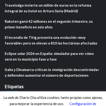
Travelodge invierte un millón de euros en la reforma
integral de su hotel en Arturo Soria (Madrid)
Rakuten ganó 42 millones en el segundo trimestre, su
primer beneficio en seis años
El incendio de Tírig presenta una evolución «muy
favorable» pero se elevan a 810 las hectáreas afectadas
Eclipse solar 2026 en España: simulador para ver cómo
será en tu municipio fase a fase
Italia y Dinamarca critican la «inmigración descontrolada»
y defienden aumentar el número de deportaciones
Etiquetas
La web de Diario Dia utiliza cookies, tanto propias como ajenas,
ANDALUCÍA
ARAGÓN
ASTURIAS
C. VALENCIANA
para mejorar la experiencia de uso.
Configuración de