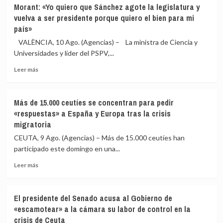
Morant: «Yo quiero que Sánchez agote la legislatura y
vuelva a ser presidente porque quiero el bien para mi
país»
VALÈNCIA, 10 Ago. (Agencias) – La ministra de Ciencia y
Universidades y líder del PSPV,...
Leer
Leer más
más
sobre
Morant:
Más de 15.000 ceutíes se concentran para pedir
«Yo
«respuestas» a España y Europa tras la crisis
quiero
migratoria
que
Sánchez
CEUTA, 9 Ago. (Agencias) – Más de 15.000 ceutíes han
agote
participado este domingo en una...
la
legislatura
Leer
Leer más
y
más
vuelva
sobre
a
Más
El presidente del Senado acusa al Gobierno de
ser
de
«escamotear» a la cámara su labor de control en la
presidente
15.000
crisis de Ceuta
porque
ceutíes