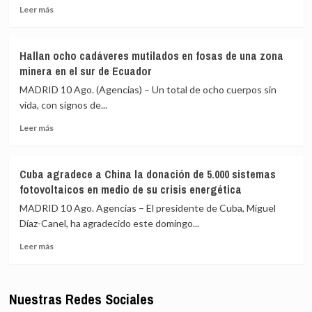
Leer
Leer más
Ucrania
más
más
sobre
mortíferos
El
contra
Hallan ocho cadáveres mutilados en fosas de una zona
Ejército
Rusia
minera en el sur de Ecuador
rescata
a
MADRID 10 Ago. (Agencias) – Un total de ocho cuerpos sin
33
vida, con signos de...
personas
Leer
secuestradas
Leer más
más
el
sobre
sábado
Hallan
por
Cuba agradece a China la donación de 5.000 sistemas
ocho
«terroristas»
fotovoltaicos en medio de su crisis energética
cadáveres
en
mutilados
el
MADRID 10 Ago. Agencias – El presidente de Cuba, Miguel
en
noroeste
Díaz-Canel, ha agradecido este domingo...
fosas
de
Leer
de
Nigeria
Leer más
más
una
sobre
zona
Cuba
minera
Nuestras Redes Sociales
agradece
en
a
el