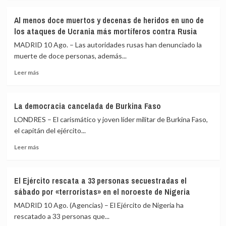
sobre
la
Italia
crisis
Al menos doce muertos y decenas de heridos en uno de
y
migratoria
los ataques de Ucrania más mortíferos contra Rusia
Dinamarca
de
critican
MADRID 10 Ago. – Las autoridades rusas han denunciado la
Ceuta
la
muerte de doce personas, además...
«inmigración
Leer
descontrolada»
Leer más
más
y
sobre
defienden
Al
aumentar
La democracia cancelada de Burkina Faso
menos
el
LONDRES – El carismático y joven líder militar de Burkina Faso,
doce
número
muertos
de
el capitán del ejército...
y
deportaciones
Leer
Leer más
decenas
más
de
sobre
heridos
La
en
El Ejército rescata a 33 personas secuestradas el
democracia
uno
sábado por «terroristas» en el noroeste de Nigeria
cancelada
de
de
MADRID 10 Ago. (Agencias) – El Ejército de Nigeria ha
los
Burkina
ataques
rescatado a 33 personas que...
Faso
de