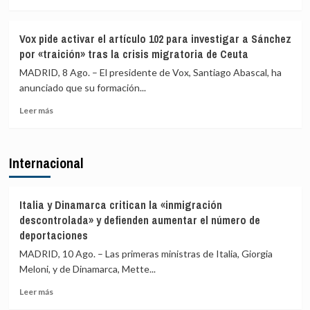
claro
la
más
que
crisis
sobre
el
de
El
Vox pide activar el artículo 102 para investigar a Sánchez
espacio
Ceuta
Partido
por «traición» tras la crisis migratoria de Ceuta
Schengen
de
«no
la
MADRID, 8 Ago. – El presidente de Vox, Santiago Abascal, ha
ha
Izquierda
anunciado que su formación...
sido
Europea
violado»
Leer
(PIE)
Leer más
más
lamenta
sobre
los
Vox
«trágicos»
Internacional
pide
hechos
activar
de
el
Ceuta
artículo
y
Italia y Dinamarca critican la «inmigración
102
critica
descontrolada» y defienden aumentar el número de
para
la
deportaciones
investigar
complicidad
MADRID, 10 Ago. – Las primeras ministras de Italia, Giorgia
a
de
Sánchez
la
Meloni, y de Dinamarca, Mette...
por
UE
Leer
Leer más
«traición»
más
tras