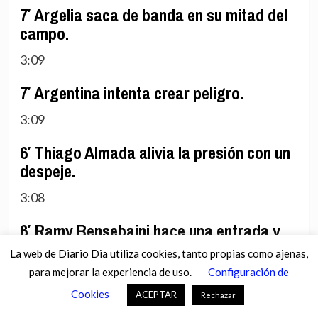
7′ Argelia saca de banda en su mitad del
campo.
3:09
7′ Argentina intenta crear peligro.
3:09
6′ Thiago Almada alivia la presión con un
despeje.
3:08
6′ Ramy Bensebaini hace una entrada y
recupera la posesión para su equipo.
La web de Diario Dia utiliza cookies, tanto propias como ajenas,
para mejorar la experiencia de uso.
Configuración de
3:08
Cookies
ACEPTAR
Rechazar
5′ Fuera de juego señalado a Lionel Messi