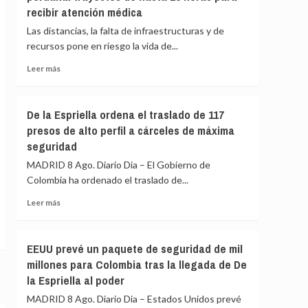
sienten
recibir atención médica
que
«pavor»
UNICEF
Las distancias, la falta de infraestructuras y de
de
«está
recursos pone en riesgo la vida de...
que
tomando
gane
medidas
Leer
Leer más
adecuadas»
más
contra
sobre
un
El
De la Espriella ordena el traslado de 117
trabajador
peligro
presos de alto perfil a cárceles de máxima
acusado
de
de
seguridad
enfermar
espiar
en
MADRID 8 Ago. Diario Dia – El Gobierno de
para
la
Colombia ha ordenado el traslado de...
Israel
Amazonía
peruana:
Leer
Leer más
trayectos
más
de
sobre
hasta
De
EEUU prevé un paquete de seguridad de mil
15
la
millones para Colombia tras la llegada de De
horas
Espriella
para
la Espriella al poder
ordena
recibir
el
MADRID 8 Ago. Diario Dia – Estados Unidos prevé
atención
traslado