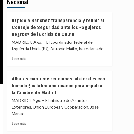
Nacional
IU pide a Sánchez transparencia y reunir al
Consejo de Seguridad ante los «agujeros
negros» de la crisis de Ceuta
MADRID, 8 Ago. – El coordinador federal de
Izquierda Unida (IU), Antonio Maíllo, ha reclamado...
Leer
Leer más
más
sobre
IU
Albares mantiene reuniones bilaterales con
pide
homólogos latinoamericanos para impulsar
a
la Cumbre de Madrid
Sánchez
transparencia
MADRID 8 Ago. – El ministro de Asuntos
y
Exteriores, Unión Europea y Cooperación, José
reunir
Manuel...
al
Consejo
Leer
Leer más
de
más
Seguridad
sobre