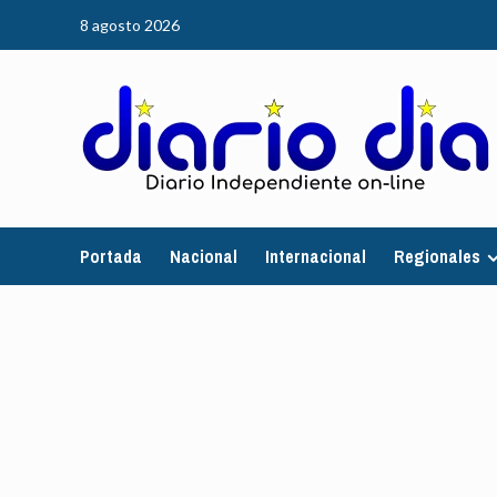
Saltar
8 agosto 2026
al
contenido
Portada
Nacional
Internacional
Regionales