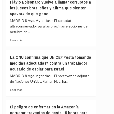
en
Flávio Bolsonaro vuelve a llamar corruptos a
Girona
los jueces brasileños y afirma que sienten
expedientado
«pavor» de que gane
deja
el
MADRID 8 Ago. Agencias – El candidato
partido
ultraconservador para las próximas elecciones de
y
octubre en...
renuncia
a
Leer
Leer más
todos
más
sus
sobre
cargos
Flávio
La ONU confirma que UNICEF «está tomando
Bolsonaro
medidas adecuadas» contra un trabajador
vuelve
acusado de espiar para Israel
a
llamar
MADRID 8 Ago. Agencias – El portavoz de adjunto
corruptos
de Naciones Unidas, Farhan Haq, ha...
a
los
Leer
Leer más
jueces
más
brasileños
sobre
y
La
El peligro de enfermar en la Amazonía
afirma
ONU
peruana: trayectos de hasta 15 horas para
que
confirma