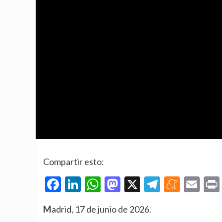
Compartir esto:
Facebook
LinkedIn
WhatsApp
Mastodon
X
Telegra
Mene
Em
Madrid, 17 de junio de 2026.