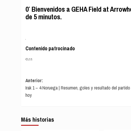
0′ Bienvenidos a GEHA Field at Arrowh
de 5 minutos.
Contenido patrocinado
CL11
Navegación
Anterior:
Irak 1 – 4 Noruega | Resumen, goles y resultado del partido
de
hoy
entradas
Más historias