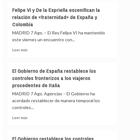
ante
Albares
Felipe VI y De la Espriella escenifican la
los
mantiene
«agujeros
relación de «fraternidad» de España y
reuniones
negros»
Colombia
bilaterales
de
con
MADRID 7 Ago. – El Rey Felipe VI ha mantenido
la
homólogos
crisis
este viernes un encuentro con...
latinoamericanos
de
para
Leer
Leer más
Ceuta
impulsar
más
la
sobre
Cumbre
Felipe
El Gobierno de España restablece los
de
VI
controles fronterizos a los viajeros
Madrid
y
procedentes de Italia
De
la
MADRID 7 Ago. Agencias – El Gobierno ha
Espriella
acordado restablecer de manera temporal los
escenifican
controles...
la
relación
Leer
Leer más
de
más
«fraternidad»
sobre
de
El
El Gobierno restablece los controles
España