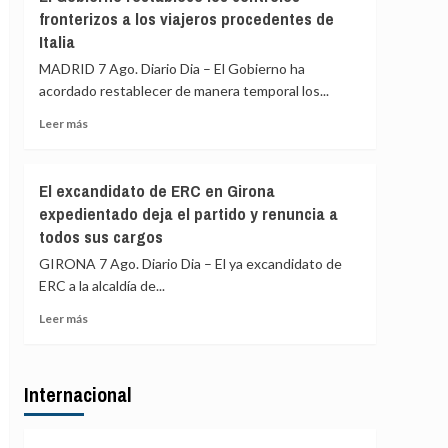
Gobierno
y
fronterizos a los viajeros procedentes de
de
Colombia
Italia
España
restablece
MADRID 7 Ago. Diario Dia – El Gobierno ha
los
acordado restablecer de manera temporal los...
controles
fronterizos
Leer
Leer más
a
más
los
sobre
viajeros
El
El excandidato de ERC en Girona
procedentes
Gobierno
expedientado deja el partido y renuncia a
de
restablece
Italia
todos sus cargos
los
controles
GIRONA 7 Ago. Diario Dia – El ya excandidato de
fronterizos
ERC a la alcaldía de...
a
los
Leer
Leer más
viajeros
más
procedentes
sobre
de
El
Italia
Internacional
excandidato
de
ERC