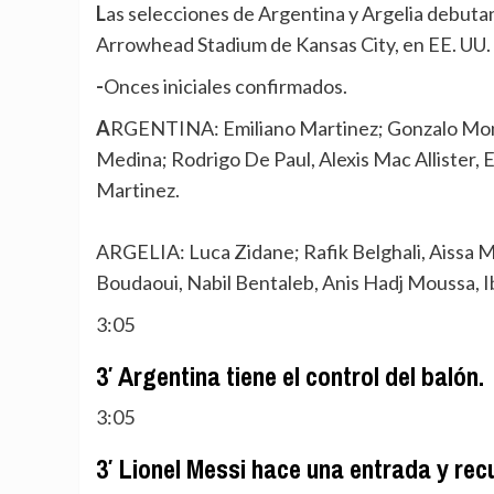
Las selecciones de Argentina y Argelia debutan en Fase de Grupos de la Copa Mundial de la FIFA, en el
Arrowhead Stadium de Kansas City, en EE. UU. 
-Onces iniciales confirmados.
ARGENTINA: Emiliano Martinez; Gonzalo Montiel, Cristian Romero, Lisandro Martinez, Facundo
Medina; Rodrigo De Paul, Alexis Mac Allister,
Martinez.
ARGELIA: Luca Zidane; Rafik Belghali, Aissa 
Boudaoui, Nabil Bentaleb, Anis Hadj Moussa, I
3:05
3′ Argentina tiene el control del balón.
3:05
3′ Lionel Messi hace una entrada y rec