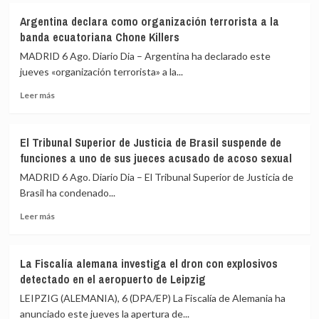
Arranca
consulares
Argentina declara como organización terrorista a la
el
tras
banda ecuatoriana Chone Killers
diálogo
dos
político
años
MADRID 6 Ago. Diario Dia – Argentina ha declarado este
entre
de
jueves «organización terrorista» a la...
la
ruptura
Leer
Asamblea
Leer más
más
Nacional
sobre
venezolana
Argentina
y
El Tribunal Superior de Justicia de Brasil suspende de
declara
representantes
funciones a uno de sus jueces acusado de acoso sexual
como
de
organización
la
MADRID 6 Ago. Diario Dia – El Tribunal Superior de Justicia de
terrorista
oposición
Brasil ha condenado...
a
Leer
la
Leer más
más
banda
sobre
ecuatoriana
El
Chone
La Fiscalía alemana investiga el dron con explosivos
Tribunal
Killers
detectado en el aeropuerto de Leipzig
Superior
de
LEIPZIG (ALEMANIA), 6 (DPA/EP) La Fiscalía de Alemania ha
Justicia
anunciado este jueves la apertura de...