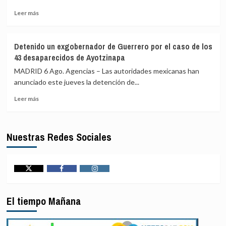
de
Leer
Brasil
Leer más
más
suspende
sobre
de
La
funciones
Detenido un exgobernador de Guerrero por el caso de los
Fiscalía
a
43 desaparecidos de Ayotzinapa
alemana
uno
investiga
de
MADRID 6 Ago. Agencias – Las autoridades mexicanas han
el
sus
anunciado este jueves la detención de...
dron
jueces
Leer
con
acusado
Leer más
más
explosivos
de
sobre
detectado
acoso
Detenido
en
sexual
Nuestras Redes Sociales
un
el
exgobernador
aeropuerto
de
de
Guerrero
Leipzig
por
Twitter
Facebook
Instagram
el
caso
El tiempo Mañana
de
los
43