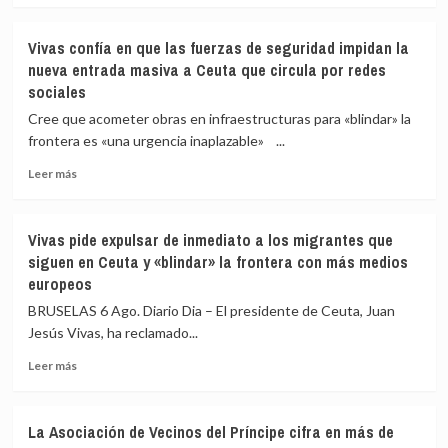
sobre
El
Vivas confía en que las fuerzas de seguridad impidan la
Instituto
nueva entrada masiva a Ceuta que circula por redes
de
sociales
Medicina
Legal
Cree que acometer obras en infraestructuras para «blindar» la
de
frontera es «una urgencia inaplazable» ...
Ceuta
eleva
Leer
Leer más
a
más
82
sobre
los
Vivas
Vivas pide expulsar de inmediato a los migrantes que
fallecidos
confía
siguen en Ceuta y «blindar» la frontera con más medios
en
en
europeos
el
que
mar
las
BRUSELAS 6 Ago. Diario Dia – El presidente de Ceuta, Juan
intentando
fuerzas
Jesús Vivas, ha reclamado...
cruzar
de
la
seguridad
Leer
Leer más
frontera
impidan
más
la
sobre
nueva
Vivas
La Asociación de Vecinos del Príncipe cifra en más de
entrada
pide