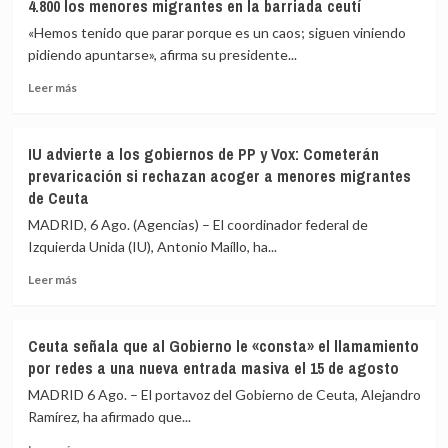
4.800 los menores migrantes en la barriada ceutí
masiva
expulsar
a
de
«Hemos tenido que parar porque es un caos; siguen viniendo
Ceuta
inmediato
pidiendo apuntarse», afirma su presidente...
que
a
circula
Leer
los
Leer más
por
más
migrantes
redes
sobre
que
sociales
La
siguen
IU advierte a los gobiernos de PP y Vox: Cometerán
Asociación
en
prevaricación si rechazan acoger a menores migrantes
de
Ceuta
de Ceuta
Vecinos
y
del
«blindar»
MADRID, 6 Ago. (Agencias) – El coordinador federal de
Príncipe
la
Izquierda Unida (IU), Antonio Maíllo, ha...
cifra
frontera
en
con
Leer
Leer más
más
más
más
de
medios
sobre
4.800
europeos
IU
Ceuta señala que al Gobierno le «consta» el llamamiento
los
advierte
por redes a una nueva entrada masiva el 15 de agosto
menores
a
migrantes
los
MADRID 6 Ago. – El portavoz del Gobierno de Ceuta, Alejandro
en
gobiernos
Ramírez, ha afirmado que...
la
de
barriada
Leer
PP