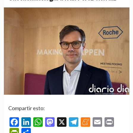
Compartir esto:
Facebook
LinkedIn
WhatsApp
Mastodon
X
Telegram
Meneame
Email
Prin
PrintFriendly
Compartir