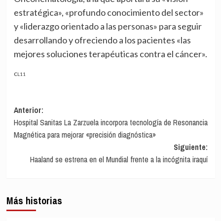
estratégica», «profundo conocimiento del sector»
y «liderazgo orientado a las personas» para seguir
desarrollando y ofreciendo a los pacientes «las
mejores soluciones terapéuticas contra el cáncer».
CL11
Navegación
Anterior:
Hospital Sanitas La Zarzuela incorpora tecnología de Resonancia
de
Magnética para mejorar «precisión diagnóstica»
entradas
Siguiente:
Haaland se estrena en el Mundial frente a la incógnita iraquí
Más historias