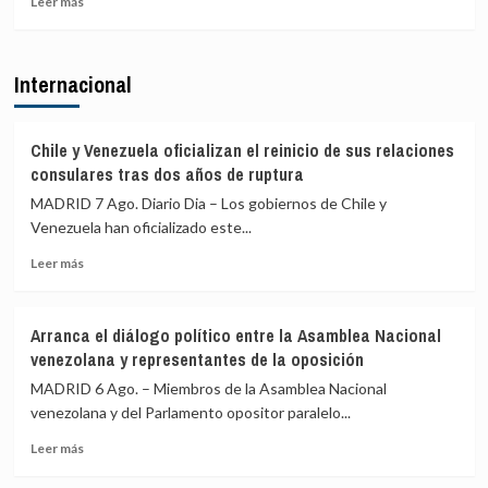
Leer más
ceutí
más
y
sobre
Vox:
Ceuta
Cometerán
Internacional
señala
prevaricación
que
si
al
rechazan
Gobierno
acoger
Chile y Venezuela oficializan el reinicio de sus relaciones
le
a
consulares tras dos años de ruptura
«consta»
menores
MADRID 7 Ago. Diario Dia – Los gobiernos de Chile y
el
migrantes
Venezuela han oficializado este...
llamamiento
de
por
Ceuta
Leer
Leer más
redes
más
a
sobre
una
Chile
nueva
Arranca el diálogo político entre la Asamblea Nacional
y
entrada
venezolana y representantes de la oposición
Venezuela
masiva
oficializan
MADRID 6 Ago. – Miembros de la Asamblea Nacional
el
el
venezolana y del Parlamento opositor paralelo...
15
reinicio
de
Leer
de
Leer más
agosto
más
sus
sobre
relaciones