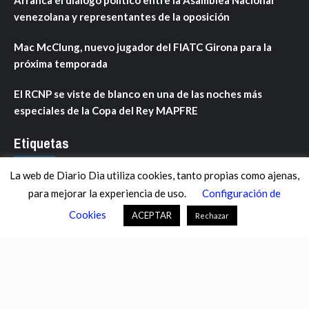
venezolana y representantes de la oposición
Mac McClung, nuevo jugador del FIATC Girona para la
próxima temporada
El RCNP se viste de blanco en una de las noches más
especiales de la Copa del Rey MAPFRE
Etiquetas
La web de Diario Dia utiliza cookies, tanto propias como ajenas,
ANDALUCÍA
ARAGÓN
ASTURIAS
C. VALENCIANA
para mejorar la experiencia de uso.
Configuración de
CASTILLA-LA MANCHA
CASTILLA Y LEÓN
CATALUNYA
Cookies
ACEPTAR
Rechazar
CHANCE
CIENCIA
CULTURA
DEFENSA
DEPORTES
DESCONECTA
DESTACADOS
ECONOMÍA FINANZAS
EDUCACIÓN
ESPAÑA
ESTADOS UNIDOS
EUROPA