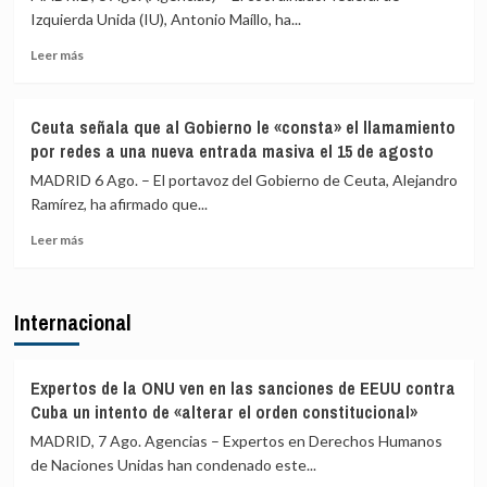
Príncipe
la
Izquierda Unida (IU), Antonio Maíllo, ha...
cifra
frontera
en
con
Leer
Leer más
más
más
más
de
medios
sobre
4.800
europeos
IU
Ceuta señala que al Gobierno le «consta» el llamamiento
los
advierte
por redes a una nueva entrada masiva el 15 de agosto
menores
a
migrantes
los
MADRID 6 Ago. – El portavoz del Gobierno de Ceuta, Alejandro
en
gobiernos
Ramírez, ha afirmado que...
la
de
barriada
Leer
PP
Leer más
ceutí
más
y
sobre
Vox:
Ceuta
Cometerán
Internacional
señala
prevaricación
que
si
al
rechazan
Gobierno
acoger
Expertos de la ONU ven en las sanciones de EEUU contra
le
a
Cuba un intento de «alterar el orden constitucional»
«consta»
menores
MADRID, 7 Ago. Agencias – Expertos en Derechos Humanos
el
migrantes
de Naciones Unidas han condenado este...
llamamiento
de
por
Ceuta