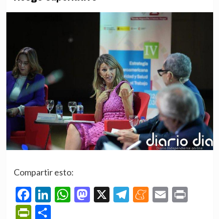
Compartir esto:
Facebook
LinkedIn
WhatsApp
Mastodon
X
Telegram
Meneame
Email
Prin
PrintFriendly
Compartir