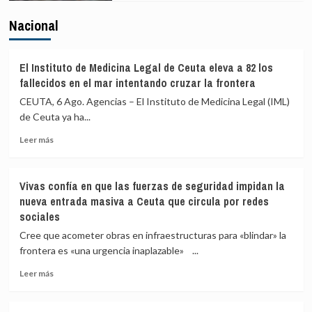
Nacional
El Instituto de Medicina Legal de Ceuta eleva a 82 los
fallecidos en el mar intentando cruzar la frontera
CEUTA, 6 Ago. Agencias – El Instituto de Medicina Legal (IML)
de Ceuta ya ha...
Leer
Leer más
más
sobre
El
Vivas confía en que las fuerzas de seguridad impidan la
Instituto
nueva entrada masiva a Ceuta que circula por redes
de
sociales
Medicina
Legal
Cree que acometer obras en infraestructuras para «blindar» la
de
frontera es «una urgencia inaplazable» ...
Ceuta
eleva
Leer
Leer más
a
más
82
sobre
los
Vivas