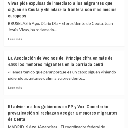
Vivas pide expulsar de inmediato a los migrantes que
fallecidos
confía
siguen en Ceuta y «blindar» la frontera con más medios
en
en
europeos
el
que
mar
las
BRUSELAS 6 Ago. Diario Dia – El presidente de Ceuta, Juan
intentando
fuerzas
Jesús Vivas, ha reclamado...
cruzar
de
la
seguridad
Leer
Leer más
frontera
impidan
más
la
sobre
nueva
Vivas
La Asociación de Vecinos del Príncipe cifra en más de
entrada
pide
4.800 los menores migrantes en la barriada ceutí
masiva
expulsar
a
de
«Hemos tenido que parar porque es un caos; siguen viniendo
Ceuta
inmediato
pidiendo apuntarse», afirma su presidente...
que
a
circula
Leer
los
Leer más
por
más
migrantes
redes
sobre
que
sociales
La
siguen
IU advierte a los gobiernos de PP y Vox: Cometerán
Asociación
en
prevaricación si rechazan acoger a menores migrantes
de
Ceuta
de Ceuta
Vecinos
y
del
«blindar»
MADRID, 6 Ago. (Agencias) – El coordinador federal de