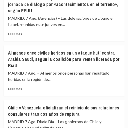
jornada de diálogo por «acontecimientos en el terreno»,
de
que
según EEUU
135
la
países»
Fiscalía
MADRID, 7 Ago. (Agencias) – Las delegaciones de Líbano e
para
de
Israel, reunidas este jueves en...
combatir
Colombia
en
lo
Leer
Leer más
Ucrania
estaría
más
investigando
sobre
para
Líbano
Al menos once civiles heridos en un ataque hutí contra
vincularlo
e
Arabia Saudí, según la coalición para Yemen liderada por
junto
Israel
Riad
a
concluyen
Petro
«antes
MADRID 7 Ago. – Al menos once personas han resultado
con
de
heridas en la región de...
el
lo
narcotráfico
previsto»
Leer
Leer más
otra
más
jornada
sobre
de
Al
Chile y Venezuela oficializan el reinicio de sus relaciones
diálogo
menos
consulares tras dos años de ruptura
por
once
«acontecimientos
civiles
MADRID 7 Ago. Diario Dia – Los gobiernos de Chile y
en
heridos
Venezuela han oficializado este...