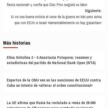
de
fiesta nacional» y confía que Díaz Pico seguirá su labor
entradas
Siguiente:
IU ve una buena noticia el cese de la guerra en Irán pero avisa
que con EEUU e Israel «lamentablemente no hay garantías»
Más historias
Elina Svitolina 2 – 0 Anastasia Potapova: resumen y
estadísticas del partido de National Bank Open (WTA)
Expertos de la ONU ven en las sanciones de EEUU contra
Cuba un intento de «alterar el orden constitucional»
La UE afirma que Rusia ha reclutado a «más de 28.000
extranjeros de 135 países» para combatir en Ucrania