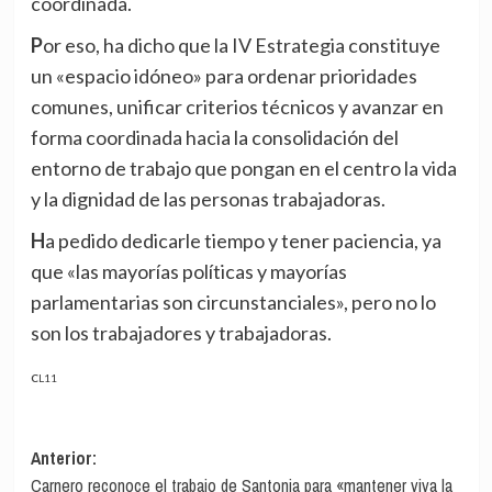
coordinada.
Por eso, ha dicho que la IV Estrategia constituye
un «espacio idóneo» para ordenar prioridades
comunes, unificar criterios técnicos y avanzar en
forma coordinada hacia la consolidación del
entorno de trabajo que pongan en el centro la vida
y la dignidad de las personas trabajadoras.
Ha pedido dedicarle tiempo y tener paciencia, ya
que «las mayorías políticas y mayorías
parlamentarias son circunstanciales», pero no lo
son los trabajadores y trabajadoras.
CL11
Navegación
Anterior:
Carnero reconoce el trabajo de Santonja para «mantener viva la