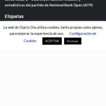
estadísticas del partido de National Bank Open (ATP)
Etiquetas
La web de Diario Dia utiliza cookies, tanto propias como ajenas,
ANDALUCÍA
ARAGÓN
ASTURIAS
C. VALENCIANA
para mejorar la experiencia de uso.
Configuración de
CASTILLA-LA MANCHA
CASTILLA Y LEÓN
CATALUNYA
Cookies
ACEPTAR
Rechazar
CHANCE
CIENCIA
CULTURA
DEFENSA
DEPORTES
DESCONECTA
DESTACADOS
ECONOMÍA FINANZAS
EDUCACIÓN
ESPAÑA
ESTADOS UNIDOS
EUROPA
EXTREMADURA
FÚTBOL
GALICIA
GENTE
GOBIERNO
IGUALDAD
INFOSALUS.COM
INTERNACIONAL
INVESTIGACIÓN
ISLAS BALEARES