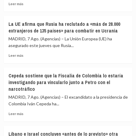
Leer
Leer más
redes
más
a
sobre
una
Expertos
nueva
La UE afirma que Rusia ha reclutado a «más de 28.000
de
entrada
extranjeros de 135 países» para combatir en Ucrania
la
masiva
ONU
MADRID, 7 Ago. (Agencias) – La Unión Europea (UE) ha
el
ven
asegurado este jueves que Rusia...
15
en
de
Leer
las
Leer más
agosto
más
sanciones
sobre
de
La
EEUU
Cepeda sostiene que la Fiscalía de Colombia lo estaría
UE
contra
investigando para vincularlo junto a Petro con el
afirma
Cuba
narcotráfico
que
un
Rusia
intento
MADRID, 7 Ago. (Agencias) – El excandidato a la presidencia de
ha
de
Colombia Iván Cepeda ha...
reclutado
«alterar
a
el
Leer
Leer más
«más
orden
más
de
constitucional»
sobre
28.000
Cepeda
Líbano e Israel concluyen «antes de lo previsto» otra
extranjeros
sostiene