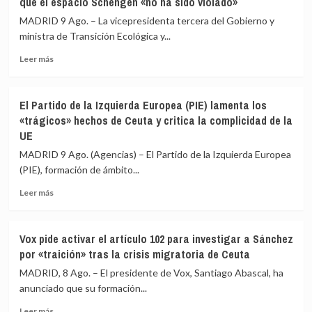
que el espacio Schengen «no ha sido violado»
MADRID 9 Ago. – La vicepresidenta tercera del Gobierno y
ministra de Transición Ecológica y...
Leer
Leer más
más
sobre
El
El Partido de la Izquierda Europea (PIE) lamenta los
Gobierno
«trágicos» hechos de Ceuta y critica la complicidad de la
espera
UE
que
Italia
MADRID 9 Ago. (Agencias) – El Partido de la Izquierda Europea
«reaccione»
(PIE), formación de ámbito...
y
tenga
Leer
Leer más
claro
más
que
sobre
el
El
Vox pide activar el artículo 102 para investigar a Sánchez
espacio
Partido
por «traición» tras la crisis migratoria de Ceuta
Schengen
de
«no
la
MADRID, 8 Ago. – El presidente de Vox, Santiago Abascal, ha
ha
Izquierda
anunciado que su formación...
sido
Europea
violado»
Leer
(PIE)
Leer más