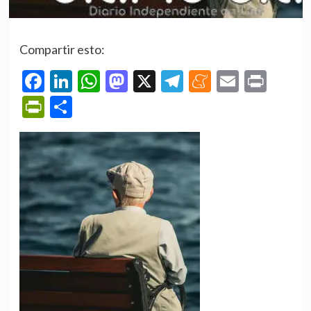
Compartir esto:
Facebook
LinkedIn
WhatsApp
Mastodon
X
Telegram
Meneame
Email
Prin
PrintFriendly
Compartir