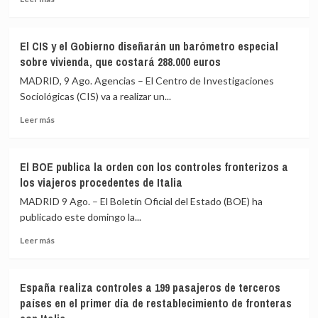
más
lamenta
sobre
los
Vox
«trágicos»
El CIS y el Gobierno diseñarán un barómetro especial
pide
hechos
sobre vivienda, que costará 288.000 euros
activar
de
el
Ceuta
MADRID, 9 Ago. Agencias – El Centro de Investigaciones
artículo
y
Sociológicas (CIS) va a realizar un...
102
critica
Leer
para
la
Leer más
más
investigar
complicidad
sobre
a
de
El
Sánchez
la
El BOE publica la orden con los controles fronterizos a
CIS
por
UE
los viajeros procedentes de Italia
y
«traición»
el
tras
MADRID 9 Ago. – El Boletín Oficial del Estado (BOE) ha
Gobierno
la
publicado este domingo la...
diseñarán
crisis
Leer
un
migratoria
Leer más
más
barómetro
de
sobre
especial
Ceuta
El
sobre
España realiza controles a 199 pasajeros de terceros
BOE
vivienda,
países en el primer día de restablecimiento de fronteras
publica
que