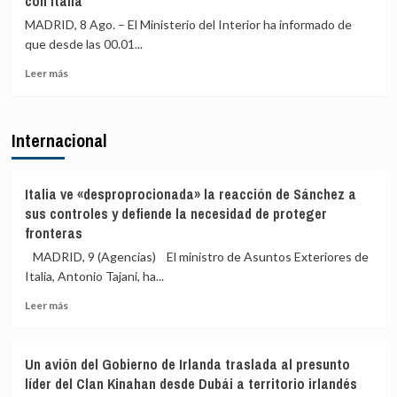
con Italia
la
costará
orden
288.000
MADRID, 8 Ago. – El Ministerio del Interior ha informado de
con
euros
que desde las 00.01...
los
controles
Leer
Leer más
fronterizos
más
a
sobre
los
España
Internacional
viajeros
realiza
procedentes
controles
de
a
Italia
199
Italia ve «desproprocionada» la reacción de Sánchez a
pasajeros
sus controles y defiende la necesidad de proteger
de
fronteras
terceros
MADRID, 9 (Agencias) El ministro de Asuntos Exteriores de
países
en
Italia, Antonio Tajani, ha...
el
Leer
Leer más
primer
más
día
sobre
de
Italia
restablecimiento
Un avión del Gobierno de Irlanda traslada al presunto
ve
de
líder del Clan Kinahan desde Dubái a territorio irlandés
«desproprocionada»
fronteras