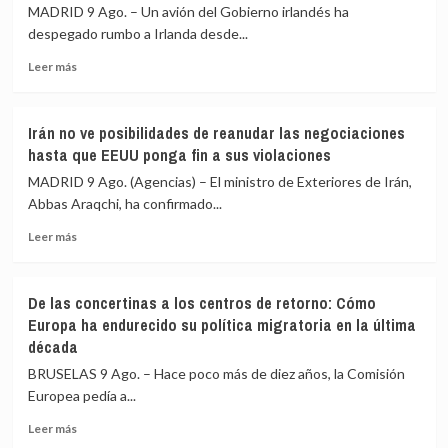
la
MADRID 9 Ago. – Un avión del Gobierno irlandés ha
con
reacción
Italia
despegado rumbo a Irlanda desde...
de
Leer
Sánchez
Leer más
más
a
sobre
sus
Un
controles
Irán no ve posibilidades de reanudar las negociaciones
avión
y
hasta que EEUU ponga fin a sus violaciones
del
defiende
Gobierno
la
MADRID 9 Ago. (Agencias) – El ministro de Exteriores de Irán,
de
necesidad
Abbas Araqchi, ha confirmado...
Irlanda
de
Leer
traslada
proteger
Leer más
más
al
fronteras
sobre
presunto
Irán
líder
De las concertinas a los centros de retorno: Cómo
no
del
Europa ha endurecido su política migratoria en la última
ve
Clan
década
posibilidades
Kinahan
de
desde
BRUSELAS 9 Ago. – Hace poco más de diez años, la Comisión
reanudar
Dubái
Europea pedía a...
las
a
negociaciones
territorio
Leer
Leer más
hasta
irlandés
más