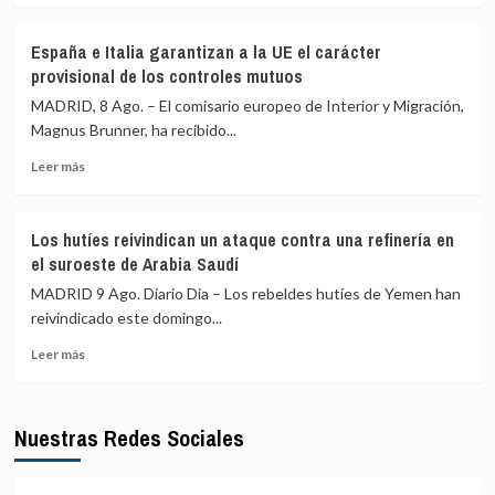
que
sobre
EEUU
De
España e Italia garantizan a la UE el carácter
ponga
las
provisional de los controles mutuos
fin
concertinas
a
a
MADRID, 8 Ago. – El comisario europeo de Interior y Migración,
sus
los
Magnus Brunner, ha recibido...
violaciones
centros
Leer
de
Leer más
más
retorno:
sobre
Cómo
España
Europa
Los hutíes reivindican un ataque contra una refinería en
e
ha
el suroeste de Arabia Saudí
Italia
endurecido
garantizan
su
MADRID 9 Ago. Diario Dia – Los rebeldes hutíes de Yemen han
a
política
reivindicado este domingo...
la
migratoria
Leer
UE
en
Leer más
más
el
la
sobre
carácter
última
Los
provisional
década
Nuestras Redes Sociales
hutíes
de
reivindican
los
un
controles