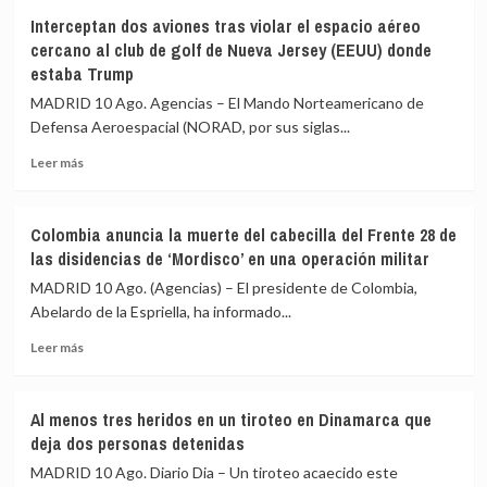
Gobierno
la
Interceptan dos aviones tras violar el espacio aéreo
diseñarán
crisis
cercano al club de golf de Nueva Jersey (EEUU) donde
un
migratoria
estaba Trump
barómetro
de
MADRID 10 Ago. Agencias – El Mando Norteamericano de
especial
Ceuta
sobre
Defensa Aeroespacial (NORAD, por sus siglas...
vivienda,
Leer
Leer más
que
más
costará
sobre
288.000
Interceptan
euros
Colombia anuncia la muerte del cabecilla del Frente 28 de
dos
las disidencias de ‘Mordisco’ en una operación militar
aviones
tras
MADRID 10 Ago. (Agencias) – El presidente de Colombia,
violar
Abelardo de la Espriella, ha informado...
el
Leer
espacio
Leer más
más
aéreo
sobre
cercano
Colombia
al
Al menos tres heridos en un tiroteo en Dinamarca que
anuncia
club
deja dos personas detenidas
la
de
muerte
golf
MADRID 10 Ago. Diario Dia – Un tiroteo acaecido este