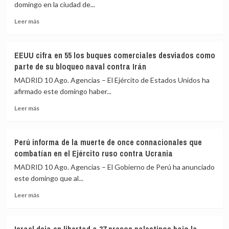
del
de
domingo en la ciudad de...
cabecilla
Nueva
Leer
del
Jersey
Leer más
más
Frente
(EEUU)
sobre
28
donde
Al
de
estaba
EEUU cifra en 55 los buques comerciales desviados como
menos
las
Trump
parte de su bloqueo naval contra Irán
tres
disidencias
heridos
de
MADRID 10 Ago. Agencias – El Ejército de Estados Unidos ha
en
‘Mordisco’
afirmado este domingo haber...
un
en
Leer
tiroteo
una
Leer más
más
en
operación
sobre
Dinamarca
militar
EEUU
que
Perú informa de la muerte de once connacionales que
cifra
deja
combatían en el Ejército ruso contra Ucrania
en
dos
55
personas
MADRID 10 Ago. Agencias – El Gobierno de Perú ha anunciado
los
detenidas
este domingo que al...
buques
Leer
comerciales
Leer más
más
desviados
sobre
como
Perú
parte