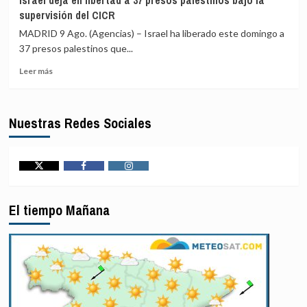
Israel deja en libertad a 37 presos palestinos bajo la
informa
de
supervisión del CICR
de
su
la
bloqueo
MADRID 9 Ago. (Agencias) – Israel ha liberado este domingo a
muerte
naval
37 presos palestinos que...
de
contra
Leer
once
Irán
Leer más
más
connacionales
sobre
que
Israel
combatían
Nuestras Redes Sociales
deja
en
en
el
libertad
Ejército
a
ruso
37
contra
Twitter
Facebook
Instagram
presos
Ucrania
palestinos
El tiempo Mañana
bajo
la
supervisión
del
CICR