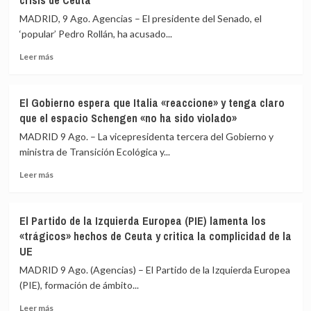
crisis de Ceuta
ceutíes
se
MADRID, 9 Ago. Agencias – El presidente del Senado, el
concentran
‘popular’ Pedro Rollán, ha acusado...
para
pedir
Leer
Leer más
«respuestas»
más
a
sobre
España
El
El Gobierno espera que Italia «reaccione» y tenga claro
y
presidente
que el espacio Schengen «no ha sido violado»
Europa
del
tras
Senado
MADRID 9 Ago. – La vicepresidenta tercera del Gobierno y
la
acusa
ministra de Transición Ecológica y...
crisis
al
migratoria
Leer
Gobierno
Leer más
más
de
sobre
«escamotear»
El
a
El Partido de la Izquierda Europea (PIE) lamenta los
Gobierno
la
«trágicos» hechos de Ceuta y critica la complicidad de la
espera
cámara
UE
que
su
Italia
labor
MADRID 9 Ago. (Agencias) – El Partido de la Izquierda Europea
«reaccione»
de
(PIE), formación de ámbito...
y
control
tenga
en
Leer
Leer más