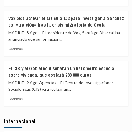
claro
la
más
que
crisis
sobre
el
de
El
Vox pide activar el artículo 102 para investigar a Sánchez
espacio
Ceuta
Partido
por «traición» tras la crisis migratoria de Ceuta
Schengen
de
«no
la
MADRID, 8 Ago. – El presidente de Vox, Santiago Abascal, ha
ha
Izquierda
anunciado que su formación...
sido
Europea
violado»
Leer
(PIE)
Leer más
más
lamenta
sobre
los
Vox
«trágicos»
El CIS y el Gobierno diseñarán un barómetro especial
pide
hechos
sobre vivienda, que costará 288.000 euros
activar
de
el
Ceuta
MADRID, 9 Ago. Agencias – El Centro de Investigaciones
artículo
y
Sociológicas (CIS) va a realizar un...
102
critica
Leer
para
la
Leer más
más
investigar
complicidad
sobre
a
de
El
Sánchez
la
Internacional
CIS
por
UE
y
«traición»
el
tras