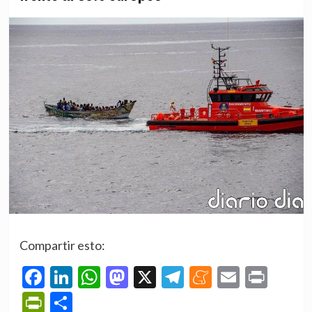
Compartir esto:
Facebook
LinkedIn
WhatsApp
Mastodon
X
Telegram
Meneame
Email
Prin
PrintFriendly
Compartir