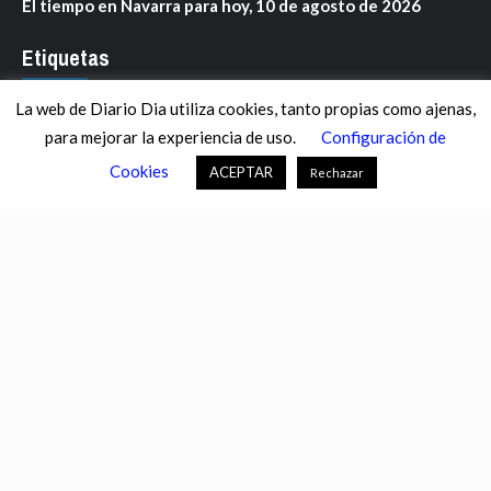
El tiempo en Navarra para hoy, 10 de agosto de 2026
Etiquetas
La web de Diario Dia utiliza cookies, tanto propias como ajenas,
ANDALUCÍA
ARAGÓN
ASTURIAS
C. VALENCIANA
para mejorar la experiencia de uso.
Configuración de
CASTILLA-LA MANCHA
CASTILLA Y LEÓN
CATALUNYA
Cookies
ACEPTAR
Rechazar
CHANCE
CIENCIA
CULTURA
DEFENSA
DEPORTES
DESCONECTA
DESTACADOS
ECONOMÍA FINANZAS
EDUCACIÓN
ESPAÑA
ESTADOS UNIDOS
EUROPA
EXTREMADURA
FÚTBOL
GALICIA
GENTE
GOBIERNO
IGUALDAD
INFOSALUS.COM
INTERNACIONAL
INVESTIGACIÓN
ISLAS BALEARES
ISLAS CANARIAS
LA RIOJA
MACROECONOMÍA
MADRID