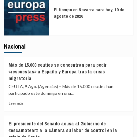
El tiempo en Navarra para hoy, 10 de
agosto de 2026
Nacional
Más de 15.000 ceutíes se concentran para pedir
«respuestas» a España y Europa tras la crisis
migratoria
CEUTA, 9 Ago. (Agencias) – Más de 15.000 ceutíes han
participado este domingo en una...
Leer
Leer más
más
sobre
Más
El presidente del Senado acusa al Gobierno de
de
«escamotear» a la cámara su labor de control en la
15.000