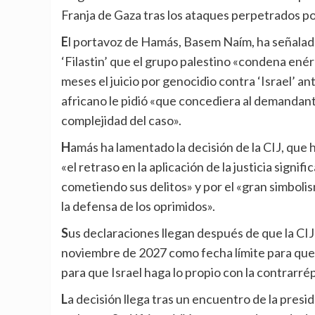
Franja de Gaza tras los ataques perpetrados p
El portavoz de Hamás, Basem Naím, ha señalado en un breve comunicado difundido por el diario
‘Filastin’ que el grupo palestino «condena ené
meses el juicio por genocidio contra ‘Israel’ ante
africano le pidió «que concediera al demandant
complejidad del caso».
Hamás ha lamentado la decisión de la CIJ, que ha accedido a la petición de Sudáfrica, considerando que
«el retraso en la aplicación de la justicia signi
cometiendo sus delitos» y por el «gran simbolismo
la defensa de los oprimidos».
Sus declaraciones llegan después de que la CIJ emitiera una orden el pasado 21 de mayo fijando el 22 de
noviembre de 2027 como fecha límite para que 
para que Israel haga lo propio con la contrarrép
La decisión llega tras un encuentro de la presidencia de la corte con las dos partes el pasado 29 de abril