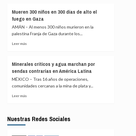
como
sobre
parte
Al
Mueren 300 niños en 300 días de alto el
de
menos
fuego en Gaza
la
siete
Fuerza
heridos
AMÁN – Al menos 300 niños murieron en la
de
por
palestina Franja de Gaza durante los...
Estabilización
una
Internacional
explosión
Leer
Leer más
a
más
tres
sobre
kilómetros
Mueren
Minerales críticos y agua marchan por
de
300
sendas contrarias en América Latina
Damasco
niños
en
MÉXICO – Tras 16 años de operaciones,
300
comunidades cercanas a la mina de plata y...
días
de
Leer
Leer más
alto
más
el
sobre
fuego
Minerales
Nuestras Redes Sociales
en
críticos
Gaza
y
agua
marchan