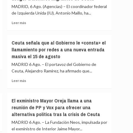
frontera
del
MADRID, 6 Ago. (Agencias) – El coordinador federal
con
Príncipe
más
de Izquierda Unida (IU), Antonio Maíllo, ha...
cifra
medios
en
Leer
Leer más
europeos
más
más
de
sobre
4.800
IU
Ceuta señala que al Gobierno le «consta» el
los
advierte
llamamiento por redes a una nueva entrada
menores
a
migrantes
masiva el 15 de agosto
los
en
gobiernos
MADRID 6 Ago. – El portavoz del Gobierno de
la
de
Ceuta, Alejandro Ramírez, ha afirmado que...
barriada
PP
ceutí
y
Leer
Leer más
Vox:
más
Cometerán
sobre
prevaricación
Ceuta
El exministro Mayor Oreja llama a una
si
señala
reunión de PP y Vox para ofrecer una
rechazan
que
acoger
alternativa política tras la crisis de Ceuta
al
a
Gobierno
MADRID 6 Ago. – La Fundación Neos, impulsada por
menores
le
el exministro de Interior Jaime Mayor...
migrantes
«consta»