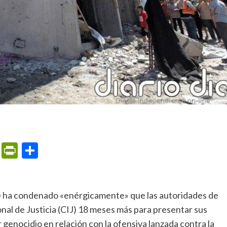
m
ame
ail
Print
PrintFriendly
Compartir
onal de Justicia (CIJ) 18 meses más para presentar sus
r genocidio en relación con la ofensiva lanzada contra la