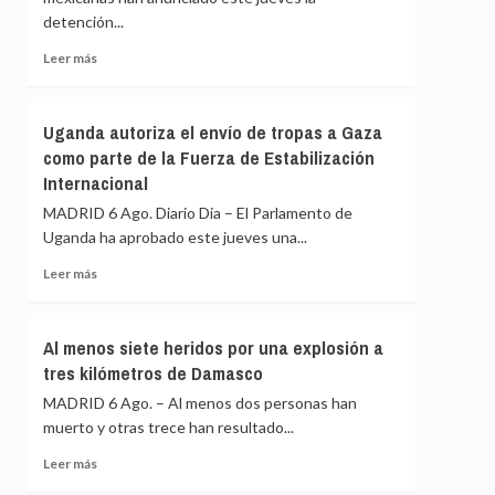
con
de
detención...
explosivos
Ceuta
detectado
Leer
Leer más
en
más
el
sobre
aeropuerto
Detenido
Uganda autoriza el envío de tropas a Gaza
de
un
Leipzig
como parte de la Fuerza de Estabilización
exgobernador
Internacional
de
Guerrero
MADRID 6 Ago. Diario Dia – El Parlamento de
por
Uganda ha aprobado este jueves una...
el
caso
Leer
Leer más
de
más
los
sobre
43
Uganda
Al menos siete heridos por una explosión a
desaparecidos
autoriza
tres kilómetros de Damasco
de
el
Ayotzinapa
envío
MADRID 6 Ago. – Al menos dos personas han
de
muerto y otras trece han resultado...
tropas
a
Leer
Leer más
Gaza
más