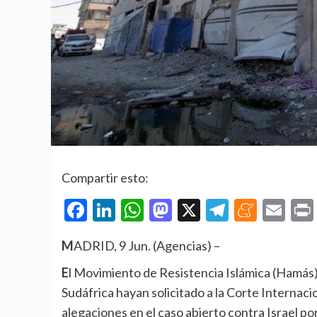
Compartir esto:
Facebook
LinkedIn
WhatsApp
Mastodon
X
Telegra
Mene
Em
MADRID, 9 Jun. (Agencias) –
El Movimiento de Resistencia Islámica (Hamás) ha condenado «enérgicamente» que las autoridades de
Sudáfrica hayan solicitado a la Corte Internaci
alegaciones en el caso abierto contra Israel po