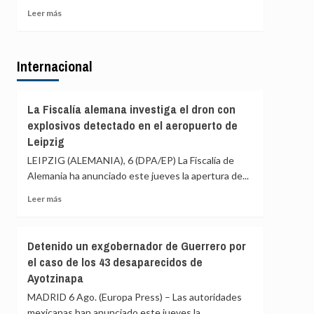
de
el
Leer
Leer más
Ceuta
llamamiento
más
por
sobre
redes
El
a
Internacional
exministro
una
Mayor
nueva
Oreja
entrada
llama
La Fiscalía alemana investiga el dron con
masiva
a
explosivos detectado en el aeropuerto de
el
una
Leipzig
15
reunión
de
de
LEIPZIG (ALEMANIA), 6 (DPA/EP) La Fiscalía de
agosto
PP
Alemania ha anunciado este jueves la apertura de...
y
Leer
Vox
Leer más
más
para
sobre
ofrecer
La
una
Detenido un exgobernador de Guerrero por
Fiscalía
alternativa
el caso de los 43 desaparecidos de
alemana
política
Ayotzinapa
investiga
tras
el
la
MADRID 6 Ago. (Europa Press) – Las autoridades
dron
crisis
mexicanas han anunciado este jueves la