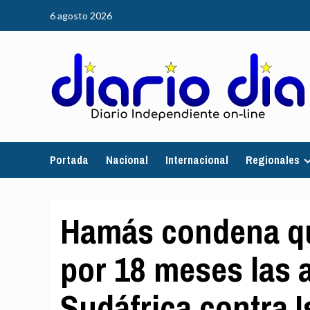
Saltar
6 agosto 2026
al
contenido
Portada
Nacional
Internacional
Regionales
Hamás condena qu
por 18 meses las 
Sudáfrica contra I