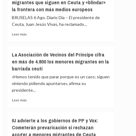
migrantes que siguen en Ceuta y «blindar»
en
la frontera con más medios europeos
que
las
BRUSELAS 6 Ago. Diario Dia – El presidente de
fuerzas
Ceuta, Juan Jesús Vivas, ha reclamado...
de
seguridad
Leer
Leer más
impidan
más
la
sobre
nueva
Vivas
La Asociación de Vecinos del Príncipe cifra
entrada
pide
en más de 4.800 los menores migrantes en la
masiva
expulsar
a
barriada ceutí
de
Ceuta
inmediato
«Hemos tenido que parar porque es un caos; siguen
que
a
viniendo pidiendo apuntarse», afirma su
circula
los
por
presidente...
migrantes
redes
que
Leer
Leer más
sociales
siguen
más
en
sobre
Ceuta
La
IU advierte a los gobiernos de PP y Vox:
y
Asociación
«blindar»
Cometerán prevaricación si rechazan
de
la
acoger a menores migrantes de Ceuta
Vecinos