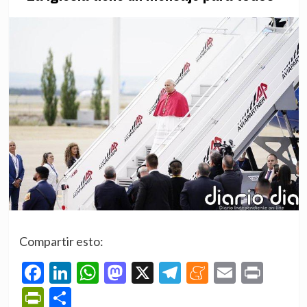
Compartir esto:
Facebook
LinkedIn
WhatsApp
Mastodon
X
Telegram
Meneame
Email
Prin
PrintFriendly
Compartir