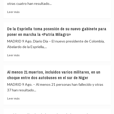
otras cuatro han resultado...
«de
ático
Leer
Leer más
en
más
ático»
sobre
mientras
Al
familias
De la Espriella toma posesión de su nuevo gabinete para
menos
y
poner en marcha la «Patria Milagro»
trece
jóvenes
muertos
MADRID 9 Ago. Diario Dia – El nuevo presidente de Colombia,
no
y
Abelardo de la Espriella,...
pueden
cuatro
acceder
Leer
heridos
Leer más
a
más
al
la
sobre
chocar
vivienda
De
una
Al menos 21 muertos, incluidos varios militares, en un
la
van
choque entre dos autobuses en el sur de Níger
Espriella
contra
toma
un
MADRID 9 Ago. – Al menos 21 personas han fallecido y otras
posesión
trailer
37 han resultado...
de
en
Leer
su
una
Leer más
más
nuevo
carretera
sobre
gabinete
de
Al
para
Cusco