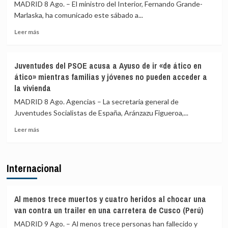
controles
controles
MADRID 8 Ago. – El ministro del Interior, Fernando Grande-
aéreos
a
Marlaska, ha comunicado este sábado a...
a
viajeros
viajeros
desde
Leer
Leer más
desde
Italia
más
Italia
sobre
se
Marlaska
Juventudes del PSOE acusa a Ayuso de ir «de ático en
realizan
comunica
ático» mientras familias y jóvenes no pueden acceder a
«a
a
la vivienda
puerta
la
de
UE
MADRID 8 Ago. Agencias – La secretaria general de
avión»
el
Juventudes Socialistas de España, Aránzazu Figueroa,...
restablecimiento
de
Leer
Leer más
controles
más
fronterizos
sobre
en
Juventudes
Internacional
conexiones
del
aéreas
PSOE
y
acusa
marítimas
a
Al menos trece muertos y cuatro heridos al chocar una
con
Ayuso
van contra un trailer en una carretera de Cusco (Perú)
Italia
de
MADRID 9 Ago. – Al menos trece personas han fallecido y
ir