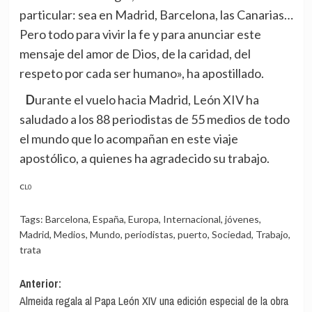
particular: sea en Madrid, Barcelona, las Canarias…
Pero todo para vivir la fe y para anunciar este
mensaje del amor de Dios, de la caridad, del
respeto por cada ser humano», ha apostillado.
Durante el vuelo hacia Madrid, León XIV ha
saludado a los 88 periodistas de 55 medios de todo
el mundo que lo acompañan en este viaje
apostólico, a quienes ha agradecido su trabajo.
CL0
Tags:
Barcelona
,
España
,
Europa
,
Internacional
,
jóvenes
,
Madrid
,
Medios
,
Mundo
,
periodistas
,
puerto
,
Sociedad
,
Trabajo
,
trata
Navegación
Anterior:
Almeida regala al Papa León XIV una edición especial de la obra
de