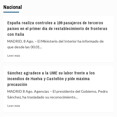
Nacional
España realiza controles a 199 pasajeros de terceros
países en el primer día de restablecimiento de fronteras
con Italia
MADRID, 8 Ago. – El Ministerio del Interior ha informado de
que desde las 00.01...
Leer
Leer más
más
sobre
España
Sánchez agradece a la UME su labor frente a los
realiza
incendios de Huelva y Castellón y pide máxima
controles
precaución
a
199
MADRID 8 Ago. Agencias – El presidente del Gobierno, Pedro
pasajeros
Sánchez, ha trasladado su reconocimiento...
de
terceros
Leer
Leer más
países
más
en
sobre