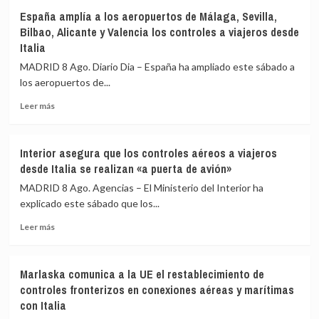
el
Sánchez
España amplía a los aeropuertos de Málaga, Sevilla,
primer
agradece
Bilbao, Alicante y Valencia los controles a viajeros desde
día
a
Italia
de
la
restablecimiento
UME
MADRID 8 Ago. Diario Dia – España ha ampliado este sábado a
de
su
los aeropuertos de...
fronteras
labor
con
frente
Leer
Leer más
Italia
a
más
los
sobre
incendios
España
Interior asegura que los controles aéreos a viajeros
de
amplía
desde Italia se realizan «a puerta de avión»
Huelva
a
y
los
MADRID 8 Ago. Agencias – El Ministerio del Interior ha
Castellón
aeropuertos
explicado este sábado que los...
y
de
pide
Leer
Málaga,
Leer más
máxima
más
Sevilla,
precaución
sobre
Bilbao,
Interior
Alicante
Marlaska comunica a la UE el restablecimiento de
asegura
y
controles fronterizos en conexiones aéreas y marítimas
que
Valencia
con Italia
los
los