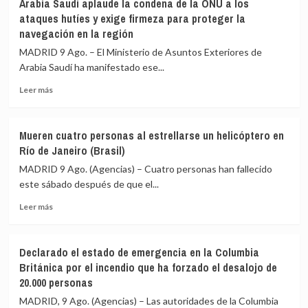
Arabia Saudí aplaude la condena de la ONU a los
menos
poner
(Perú)
ataques hutíes y exige firmeza para proteger la
21
en
navegación en la región
muertos,
marcha
incluidos
la
MADRID 9 Ago. – El Ministerio de Asuntos Exteriores de
varios
«Patria
Arabia Saudí ha manifestado ese...
militares,
Milagro»
en
Leer
Leer más
un
más
choque
sobre
entre
Arabia
Mueren cuatro personas al estrellarse un helicóptero en
dos
Saudí
Río de Janeiro (Brasil)
autobuses
aplaude
en
la
MADRID 9 Ago. (Agencias) – Cuatro personas han fallecido
el
condena
este sábado después de que el...
sur
de
de
Leer
la
Leer más
Níger
más
ONU
sobre
a
Mueren
los
Declarado el estado de emergencia en la Columbia
cuatro
ataques
Británica por el incendio que ha forzado el desalojo de
personas
hutíes
20.000 personas
al
y
estrellarse
exige
MADRID, 9 Ago. (Agencias) – Las autoridades de la Columbia