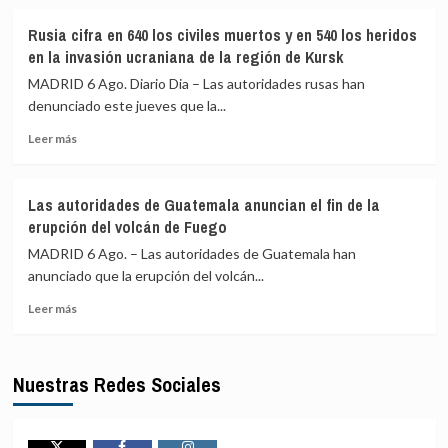
sobre
periodista
Kast
Amal
Rusia cifra en 640 los civiles muertos y en 540 los heridos
anuncia
Khalil
en la invasión ucraniana de la región de Kursk
una
reforma
MADRID 6 Ago. Diario Dia – Las autoridades rusas han
constitucional
denunciado este jueves que la...
en
Leer
materia
Leer más
más
de
sobre
seguridad
Rusia
en
Las autoridades de Guatemala anuncian el fin de la
cifra
aras
erupción del volcán de Fuego
en
de
640
reforzar
MADRID 6 Ago. – Las autoridades de Guatemala han
los
la
anunciado que la erupción del volcán...
civiles
lucha
Leer
muertos
contra
Leer más
más
y
el
sobre
en
crimen
Las
540
en
Nuestras Redes Sociales
autoridades
los
Chile
de
heridos
Guatemala
en
anuncian
la