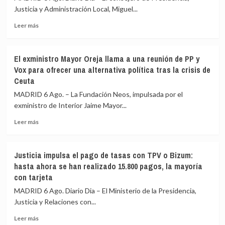
Justicia y Administración Local, Miguel...
Leer
Leer más
más
sobre
Gobierno
El exministro Mayor Oreja llama a una reunión de PP y
Ayuso
Vox para ofrecer una alternativa política tras la crisis de
defiende
Ceuta
que
las
MADRID 6 Ago. – La Fundación Neos, impulsada por el
explicaciones
exministro de Interior Jaime Mayor...
del
ático
Leer
Leer más
«están
más
sobradamente
sobre
dadas»
El
Justicia impulsa el pago de tasas con TPV o Bizum:
y
exministro
hasta ahora se han realizado 15.800 pagos, la mayoría
critica
Mayor
con tarjeta
que
Oreja
se
llama
MADRID 6 Ago. Diario Dia – El Ministerio de la Presidencia,
«saque
a
Justicia y Relaciones con...
de
una
contexto»
reunión
Leer
Leer más