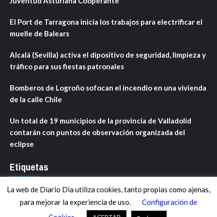
Juventud Asturiana Cooperante
El Port de Tarragona inicia los trabajos para electrificar el
muelle de Balears
Alcalá (Sevilla) activa el dipositivo de seguridad, limpieza y
tráfico para sus fiestas patronales
Bomberos de Logroño sofocan el incendio en una vivienda
de la calle Chile
Un total de 19 municipios de la provincia de Valladolid
contarán con puntos de observación organizada del
eclipse
Etiquetas
La web de Diario Dia utiliza cookies, tanto propias como ajenas,
ANDALUCÍA
ARAGÓN
ASTURIAS
C. VALENCIANA
para mejorar la experiencia de uso.
Configuración de
CASTILLA-LA MANCHA
CASTILLA Y LEÓN
CATALUNYA