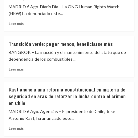
migrantes
una
MADRID 6 Ago. Diario Dia – La ONG Human Rights Watch
y
ayuda
(HRW) ha denunciado este...
no
adicional
ve
Leer
a
Leer más
riesgo
más
España
de
sobre
por
ruptura
HRW
la
Transición verde: pagar menos, beneficiarse más
advierte
crisis
BANGKOK – La inacción y el mantenimiento del statu quo de
de
de
un
Ceuta
dependencia de los combustibles...
posible
Leer
Leer más
crimen
más
de
sobre
guerra
Transición
de
Kast anuncia una reforma constitucional en materia de
verde:
Israel
seguridad en aras de reforzar la lucha contra el crimen
pagar
en
en Chile
menos,
el
beneficiarse
ataque
MADRID 6 Ago. Agencias – El presidente de Chile, José
más
que
Antonio Kast, ha anunciado este...
mató
Leer
a
Leer más
más
la