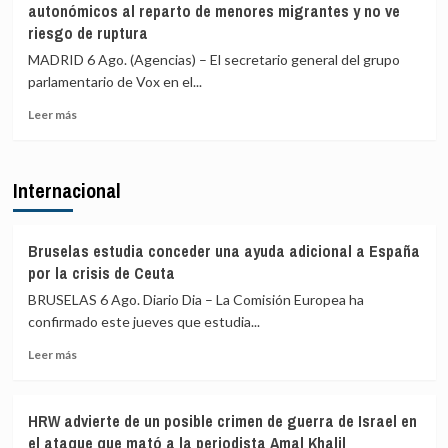
autonómicos al reparto de menores migrantes y no ve
crisis
que
riesgo de ruptura
de
el
Ceuta
Congreso
MADRID 6 Ago. (Agencias) – El secretario general del grupo
y
pida
parlamentario de Vox en el...
también
echar
Marlaska,
a
Leer
Leer más
Robles,
Marruecos
más
Albares
de
sobre
y
la
Vox
Bolaños
Internacional
organización
asegura
del
que
Mundial
el
de
PP
Bruselas estudia conceder una ayuda adicional a España
2030
se
por la crisis de Ceuta
y
opone
BRUSELAS 6 Ago. Diario Dia – La Comisión Europea ha
que
en
la
confirmado este jueves que estudia...
sus
final
gobiernos
Leer
Leer más
sea
autonómicos
más
en
al
sobre
España
reparto
Bruselas
de
HRW advierte de un posible crimen de guerra de Israel en
estudia
menores
el ataque que mató a la periodista Amal Khalil
conceder