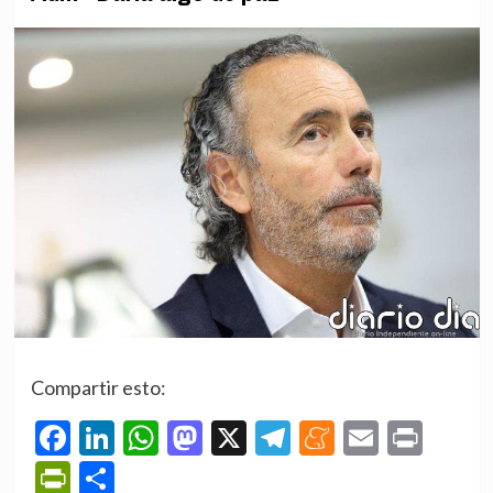
Compartir esto:
Facebook
LinkedIn
WhatsApp
Mastodon
X
Telegram
Meneame
Email
Prin
PrintFriendly
Compartir