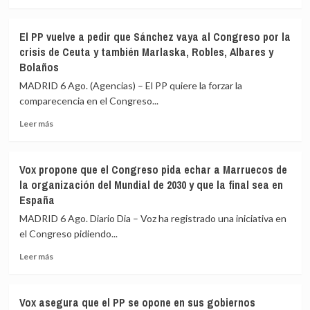
de
más
PP
sobre
y
Justicia
El PP vuelve a pedir que Sánchez vaya al Congreso por la
Vox
impulsa
crisis de Ceuta y también Marlaska, Robles, Albares y
para
el
Bolaños
ofrecer
pago
una
de
MADRID 6 Ago. (Agencias) – El PP quiere la forzar la
alternativa
tasas
comparecencia en el Congreso...
política
con
tras
TPV
Leer
Leer más
la
o
más
crisis
Bizum:
sobre
de
hasta
El
Vox propone que el Congreso pida echar a Marruecos de
Ceuta
ahora
PP
la organización del Mundial de 2030 y que la final sea en
se
vuelve
España
han
a
realizado
pedir
MADRID 6 Ago. Diario Dia – Voz ha registrado una iniciativa en
15.800
que
el Congreso pidiendo...
pagos,
Sánchez
la
vaya
Leer
Leer más
mayoría
al
más
con
Congreso
sobre
tarjeta
por
Vox
Vox asegura que el PP se opone en sus gobiernos
la
propone