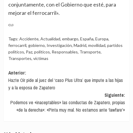
conjuntamente, con el Gobierno que esté, para
mejorar el ferrocarril».
CL0
Tags:
Accidente
,
Actualidad
,
embargo
,
España
,
Europa
,
ferrocarril
,
gobierno
,
Investigación
,
Madrid
,
movilidad
,
partidos
políticos
,
Paz
,
políticos
,
Responsables
,
Transporte
,
Transportes
,
víctimas
Navegación
Anterior:
Hazte Oír pide al juez del ‘caso Plus Ultra’ que impute a las hijas
de
y a la esposa de Zapatero
entradas
Siguiente:
Podemos ve «inaceptables» las conductas de Zapatero, propias
«de la derecha»: «Pinta muy mal. No estamos ante ‘lawfare'»