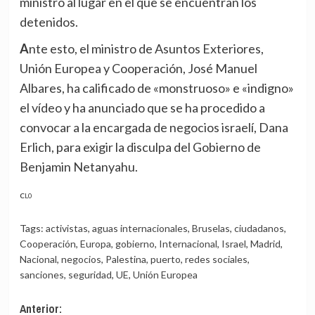
ministro al lugar en el que se encuentran los
detenidos.
Ante esto, el ministro de Asuntos Exteriores,
Unión Europea y Cooperación, José Manuel
Albares, ha calificado de «monstruoso» e «indigno»
el vídeo y ha anunciado que se ha procedido a
convocar a la encargada de negocios israelí, Dana
Erlich, para exigir la disculpa del Gobierno de
Benjamin Netanyahu.
CL0
Tags:
activistas
,
aguas internacionales
,
Bruselas
,
ciudadanos
,
Cooperación
,
Europa
,
gobierno
,
Internacional
,
Israel
,
Madrid
,
Nacional
,
negocios
,
Palestina
,
puerto
,
redes sociales
,
sanciones
,
seguridad
,
UE
,
Unión Europea
Navegación
Anterior: