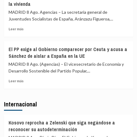
la vivienda
puerta
la
de
UE
MADRID 8 Ago. Agencias – La secretaria general de
avión»
el
Juventudes Socialistas de España, Aránzazu Figueroa,...
restablecimiento
de
Leer
Leer más
controles
más
fronterizos
sobre
en
Juventudes
El PP exige al Gobierno comparecer por Ceuta y acusa a
conexiones
del
Sánchez de aislar a España en la UE
aéreas
PSOE
y
acusa
MADRID 8 Ago. (Agencias) – El vicesecretario de Economía y
marítimas
a
Desarrollo Sostenible del Partido Popular,...
con
Ayuso
Italia
Leer
de
Leer más
más
ir
sobre
«de
El
ático
Internacional
PP
en
exige
ático»
al
mientras
Gobierno
familias
Kosovo reprocha a Zelenski que siga negándose a
comparecer
y
reconocer su autodeterminación
por
jóvenes