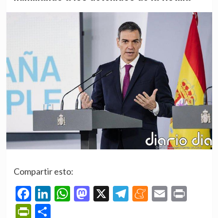
Compartir esto:
Facebook
LinkedIn
WhatsApp
Mastodon
X
Telegram
Meneame
Email
Prin
PrintFriendly
Compartir