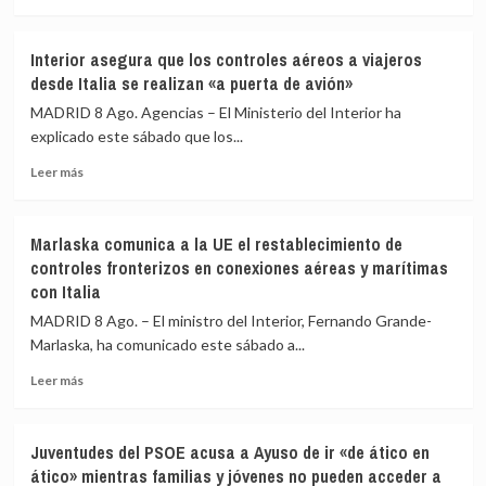
a
más
los
sobre
incendios
España
Interior asegura que los controles aéreos a viajeros
de
amplía
desde Italia se realizan «a puerta de avión»
Huelva
a
y
los
MADRID 8 Ago. Agencias – El Ministerio del Interior ha
Castellón
aeropuertos
explicado este sábado que los...
y
de
pide
Leer
Málaga,
Leer más
máxima
más
Sevilla,
precaución
sobre
Bilbao,
Interior
Alicante
Marlaska comunica a la UE el restablecimiento de
asegura
y
controles fronterizos en conexiones aéreas y marítimas
que
Valencia
con Italia
los
los
controles
controles
MADRID 8 Ago. – El ministro del Interior, Fernando Grande-
aéreos
a
Marlaska, ha comunicado este sábado a...
a
viajeros
viajeros
desde
Leer
Leer más
desde
Italia
más
Italia
sobre
se
Marlaska
Juventudes del PSOE acusa a Ayuso de ir «de ático en
realizan
comunica
ático» mientras familias y jóvenes no pueden acceder a
«a
a