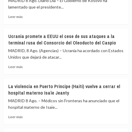
MADRID 8 Ago. Diario Dia – El Gobierno de Kosovo ha
Ceuta
no
lamentado que el presidente...
y
pueden
acusa
acceder
Leer
Leer más
a
a
más
Sánchez
la
sobre
de
vivienda
Kosovo
aislar
Ucrania promete a EEUU el cese de sus ataques a la
reprocha
a
terminal rusa del Consorcio del Oleoducto del Caspio
a
España
Zelenski
MADRID, 8 Ago. (Agencias) – Ucrania ha acordado con Estados
en
que
Unidos que dejará de atacar...
la
siga
UE
Leer
negándose
Leer más
más
a
sobre
reconocer
Ucrania
su
La violencia en Puerto Príncipe (Haití) vuelve a cerrar el
promete
autodeterminación
hospital materno Isaïe Jeanty
a
EEUU
MADRID 8 Ago. – Médicos sin Fronteras ha anunciado que el
el
hospital materno de Isaïe...
cese
Leer
de
Leer más
más
sus
sobre
ataques