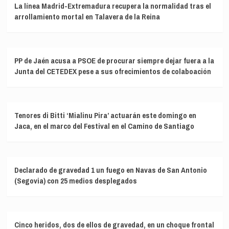
La línea Madrid-Extremadura recupera la normalidad tras el
arrollamiento mortal en Talavera de la Reina
PP de Jaén acusa a PSOE de procurar siempre dejar fuera a la
Junta del CETEDEX pese a sus ofrecimientos de colaboación
Tenores di Bitti ‘Mialinu Pira’ actuarán este domingo en
Jaca, en el marco del Festival en el Camino de Santiago
Declarado de gravedad 1 un fuego en Navas de San Antonio
(Segovia) con 25 medios desplegados
Cinco heridos, dos de ellos de gravedad, en un choque frontal