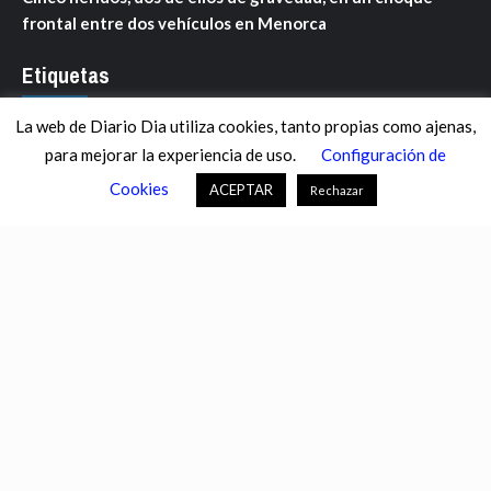
frontal entre dos vehículos en Menorca
Etiquetas
La web de Diario Dia utiliza cookies, tanto propias como ajenas,
ANDALUCÍA
ARAGÓN
ASTURIAS
C. VALENCIANA
para mejorar la experiencia de uso.
Configuración de
CASTILLA-LA MANCHA
CASTILLA Y LEÓN
CATALUNYA
Cookies
ACEPTAR
Rechazar
CHANCE
CIENCIA
CULTURA
DEFENSA
DEPORTES
DESCONECTA
DESTACADOS
ECONOMÍA FINANZAS
EDUCACIÓN
ESPAÑA
ESTADOS UNIDOS
EUROPA
EXTREMADURA
FÚTBOL
GALICIA
GENTE
GOBIERNO
IGUALDAD
INFOSALUS.COM
INTERNACIONAL
INVESTIGACIÓN
ISLAS BALEARES