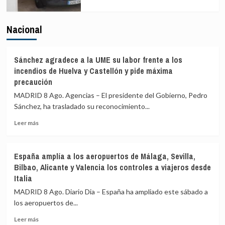
Nacional
Sánchez agradece a la UME su labor frente a los
incendios de Huelva y Castellón y pide máxima
precaución
MADRID 8 Ago. Agencias – El presidente del Gobierno, Pedro
Sánchez, ha trasladado su reconocimiento...
Leer
Leer más
más
sobre
Sánchez
España amplía a los aeropuertos de Málaga, Sevilla,
agradece
Bilbao, Alicante y Valencia los controles a viajeros desde
a
Italia
la
UME
MADRID 8 Ago. Diario Dia – España ha ampliado este sábado a
su
los aeropuertos de...
labor
frente
Leer
Leer más