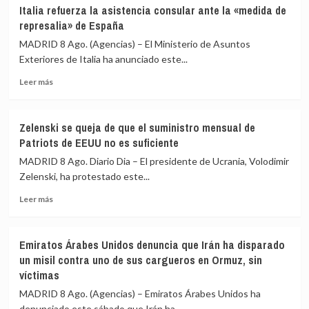
La
a
Italia refuerza la asistencia consular ante la «medida de
violencia
la
represalia» de España
en
terminal
Puerto
rusa
MADRID 8 Ago. (Agencias) – El Ministerio de Asuntos
Príncipe
del
Exteriores de Italia ha anunciado este...
(Haití)
Consorcio
Leer
vuelve
del
Leer más
más
a
Oleoducto
sobre
cerrar
del
Italia
el
Caspio
Zelenski se queja de que el suministro mensual de
refuerza
hospital
Patriots de EEUU no es suficiente
la
materno
asistencia
Isaïe
MADRID 8 Ago. Diario Dia – El presidente de Ucrania, Volodimir
consular
Jeanty
Zelenski, ha protestado este...
ante
Leer
la
Leer más
más
«medida
sobre
de
Zelenski
represalia»
Emiratos Árabes Unidos denuncia que Irán ha disparado
se
de
un misil contra uno de sus cargueros en Ormuz, sin
queja
España
víctimas
de
que
MADRID 8 Ago. (Agencias) – Emiratos Árabes Unidos ha
el
denunciado este sábado que Irán ha...