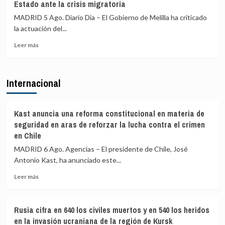
Estado ante la crisis migratoria
fallecidos
excluir
durante
a
MADRID 5 Ago. Diario Dia – El Gobierno de Melilla ha criticado
la
Marruecos
la actuación del...
crisis
de
migratoria
Leer
la
Leer más
más
organización
sobre
del
Melilla
Mundial
Internacional
acusa
de
al
2030:
Gobierno
«Atenta
de
contra
Kast anuncia una reforma constitucional en materia de
una
la
seguridad en aras de reforzar la lucha contra el crimen
respuesta
soberanía
en Chile
«tardía»
nacional»
MADRID 6 Ago. Agencias – El presidente de Chile, José
del
Estado
Antonio Kast, ha anunciado este...
ante
Leer
Leer más
la
más
crisis
sobre
migratoria
Kast
Rusia cifra en 640 los civiles muertos y en 540 los heridos
anuncia
en la invasión ucraniana de la región de Kursk
una