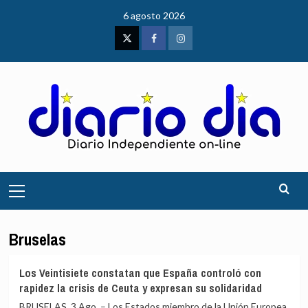
Saltar
6 agosto 2026
al
contenido
Twitter
Facebook
Instagram
Menú
principal
Bruselas
Los Veintisiete constatan que España controló con
rapidez la crisis de Ceuta y expresan su solidaridad
BRUSELAS, 3 Ago. – Los Estados miembro de la Unión Europea