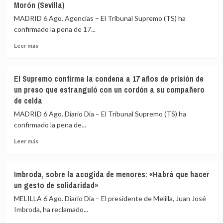
Morón (Sevilla)
MADRID 6 Ago. Agencias – El Tribunal Supremo (TS) ha
confirmado la pena de 17...
Leer
Leer más
más
sobre
El
El Supremo confirma la condena a 17 años de prisión de
TS
un preso que estranguló con un cordón a su compañero
confirma
de celda
17
años
MADRID 6 Ago. Diario Dia – El Tribunal Supremo (TS) ha
de
confirmado la pena de...
prisión
a
Leer
Leer más
un
más
preso
sobre
que
El
Imbroda, sobre la acogida de menores: «Habrá que hacer
estranguló
Supremo
un gesto de solidaridad»
con
confirma
un
la
MELILLA 6 Ago. Diario Dia – El presidente de Melilla, Juan José
cordón
condena
Imbroda, ha reclamado...
a
a