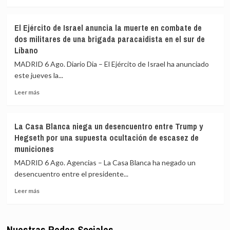
la
la
más
erupción
región
sobre
del
de
Petro
El Ejército de Israel anuncia la muerte en combate de
volcán
Kursk
retira
dos militares de una brigada paracaidista en el sur de
de
de
Líbano
Fuego
la
mesa
MADRID 6 Ago. Diario Dia – El Ejército de Israel ha anunciado
de
este jueves la...
diálogo
a
Leer
Leer más
portavoces
más
de
sobre
‘Calarcá’
El
La Casa Blanca niega un desencuentro entre Trump y
al
Ejército
Hegseth por una supuesta ocultación de escasez de
no
de
municiones
constatar
Israel
su
anuncia
MADRID 6 Ago. Agencias – La Casa Blanca ha negado un
voluntad
la
desencuentro entre el presidente...
de
muerte
apoyar
en
Leer
Leer más
la
combate
más
paz
de
sobre
en
dos
La
Colombia
Nuestras Redes Sociales
militares
Casa