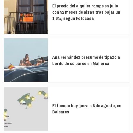
le
El precio del alquiler rompe en julio
atasca
con 52 meses de alzas tras bajar un
al
1,6%, según Fotocasa
Gobierno:
un
año
en
blanco
ante
la
Ana Fernández presume de tipazo a
falta
bordo de su barco en Mallorca
de
avances
El tiempo hoy, jueves 6 de agosto, en
Baleares