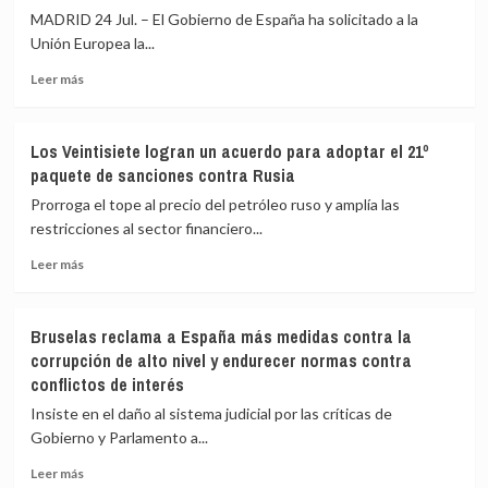
inmediato»
España
MADRID 24 Jul. – El Gobierno de España ha solicitado a la
las
medios
Unión Europea la...
llegadas
aéreos
italianos
Leer
Leer más
y
más
griegos
sobre
solicitados
España
Los Veintisiete logran un acuerdo para adoptar el 21º
a
pide
paquete de sanciones contra Rusia
Bruselas
a
para
Bruselas
Prorroga el tope al precio del petróleo ruso y amplía las
combatir
activar
restricciones al sector financiero...
los
el
incendios
Leer
mecanismo
Leer más
más
europeo
sobre
de
Los
respuesta
Bruselas reclama a España más medidas contra la
Veintisiete
y
corrupción de alto nivel y endurecer normas contra
logran
cuatro
conflictos de interés
un
aviones
acuerdo
para
Insiste en el daño al sistema judicial por las críticas de
para
la
Gobierno y Parlamento a...
adoptar
extinción
el
de
Leer
Leer más