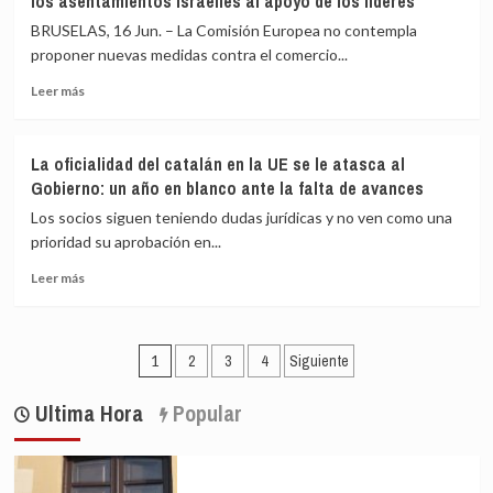
los asentamientos israelíes al apoyo de los líderes
europeos
en
asumen
contacto
BRUSELAS, 16 Jun. – La Comisión Europea no contempla
el
con
proponer nuevas medidas contra el comercio...
reajuste
él
Leer
militar
desde
Leer más
más
de
su
sobre
EEUU
imputación
Bruselas
pero
La oficialidad del catalán en la UE se le atasca al
desoye
piden
Gobierno: un año en blanco ante la falta de avances
a
tiempo
Kallas
para
Los socios siguen teniendo dudas jurídicas y no ven como una
y
evitar
prioridad su aprobación en...
condiciona
«lagunas»
Leer
medidas
de
Leer más
más
contra
capacidades
sobre
los
La
asentamientos
Paginación
oficialidad
israelíes
1
2
3
4
Siguiente
del
al
de
catalán
apoyo
Ultima Hora
Popular
entradas
en
de
la
los
UE
líderes
se