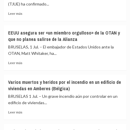
sobre
adictivo
(TJUE) ha confirmado...
Balogun
de
Leer
y
Instagram
Leer más
más
Bélgica
y
sobre
impugnará
Facebook
La
el
EEUU asegura ser «un miembro orgulloso» de la OTAN y
Justicia
acta
que no planea salirse de la Alianza
europea
confirma
BRUSELAS, 1 Jul. – El embajador de Estados Unidos ante la
la
OTAN, Matt Whitaker, ha...
multa
Leer
de
Leer más
más
más
sobre
de
EEUU
4.000
Varios muertos y heridos por el incendio en un edificio de
asegura
millones
viviendas en Amberes (Bélgica)
ser
a
«un
Google
BRUSELAS 1 Jul. – Un grave incendio aún por controlar en un
miembro
por
edificio de viviendas...
orgulloso»
abuso
Leer
de
de
Leer más
más
la
posición
sobre
OTAN
dominante
Varios
y