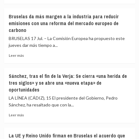
21º
incendios
más
paquete
sobre
de
Bruselas
Bruselas da más margen a la industria para reducir
sanciones
reclama
emisiones con una reforma del mercado europeo de
contra
a
carbono
Rusia
España
más
BRUSELAS 17 Jul. – La Comisión Europea ha propuesto este
medidas
jueves dar más tiempo a...
contra
la
Leer
Leer más
corrupción
más
de
sobre
alto
Bruselas
Sánchez, tras el fin de la Verja: Se cierra «una herida de
nivel
da
tres siglos» y se abre una «nueva etapa» de
y
más
oportunidades
endurecer
margen
normas
a
LA LÍNEA (CÁDIZ), 15 El presidente del Gobierno, Pedro
contra
la
Sánchez, ha resaltado que con la...
conflictos
industria
de
para
Leer
Leer más
interés
reducir
más
emisiones
sobre
con
Sánchez,
La UE y Reino Unido firman en Bruselas el acuerdo que
una
tras