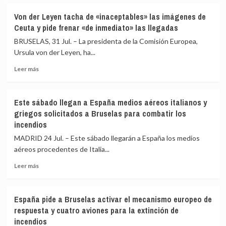
sobre
ante
Bruselas
la
Von der Leyen tacha de «inaceptables» las imágenes de
descarta
«invasión»
Ceuta y pide frenar «de inmediato» las llegadas
movimientos
de
de
la
BRUSELAS, 31 Jul. – La presidenta de la Comisión Europea,
migrantes
que
Ursula von der Leyen, ha...
desde
culpa
Leer
Ceuta
a
Leer más
más
hacia
Marruecos
sobre
otros
y
Von
Estados
Sánchez
Este sábado llegan a España medios aéreos italianos y
der
miembro
griegos solicitados a Bruselas para combatir los
Leyen
de
incendios
tacha
la
de
UE
MADRID 24 Jul. – Este sábado llegarán a España los medios
«inaceptables»
aéreos procedentes de Italia...
las
imágenes
Leer
Leer más
de
más
Ceuta
sobre
y
Este
España pide a Bruselas activar el mecanismo europeo de
pide
sábado
respuesta y cuatro aviones para la extinción de
frenar
llegan
incendios
«de
a