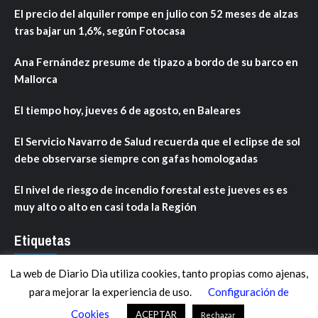
El precio del alquiler rompe en julio con 52 meses de alzas
tras bajar un 1,6%, según Fotocasa
Ana Fernández presume de tipazo a bordo de su barco en
Mallorca
El tiempo hoy, jueves 6 de agosto, en Baleares
El Servicio Navarro de Salud recuerda que el eclipse de sol
debe observarse siempre con gafas homologadas
El nivel de riesgo de incendio forestal este jueves es es
muy alto o alto en casi toda la Región
Etiquetas
La web de Diario Dia utiliza cookies, tanto propias como ajenas,
ANDALUCÍA
ARAGÓN
ASTURIAS
C. VALENCIANA
para mejorar la experiencia de uso.
Configuración de
CASTILLA-LA MANCHA
CASTILLA Y LEÓN
CATALUNYA
Cookies
ACEPTAR
Rechazar