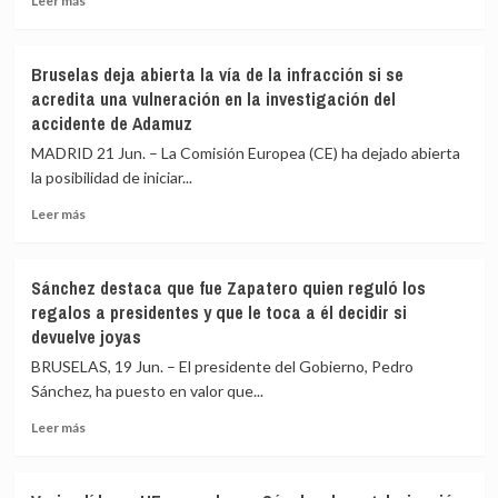
Leer más
más
Civil
Europeo
sobre
y
La
coordina
Bruselas deja abierta la vía de la infracción si se
cicatriz
el
acredita una vulneración en la investigación del
del
envío
accidente de Adamuz
Brexit
de
obliga
equipos
MADRID 21 Jun. – La Comisión Europea (CE) ha dejado abierta
a
de
la posibilidad de iniciar...
Reino
rescate
Unido
a
Leer
Leer más
a
Venezuela
más
mirar
sobre
a
Bruselas
Sánchez destaca que fue Zapatero quien reguló los
Europa
deja
regalos a presidentes y que le toca a él decidir si
diez
abierta
devuelve joyas
años
la
después
vía
BRUSELAS, 19 Jun. – El presidente del Gobierno, Pedro
de
Sánchez, ha puesto en valor que...
la
infracción
Leer
Leer más
si
más
se
sobre
acredita
Sánchez