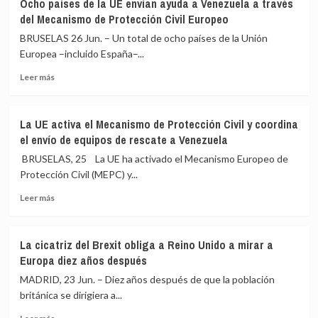
Ocho países de la UE envían ayuda a Venezuela a través
muertos
que
del Mecanismo de Protección Civil Europeo
y
no
heridos
planea
BRUSELAS 26 Jun. – Un total de ocho países de la Unión
por
salirse
Europea –incluido España–...
el
de
Leer
incendio
la
Leer más
más
en
Alianza
sobre
un
Ocho
edificio
La UE activa el Mecanismo de Protección Civil y coordina
países
de
el envío de equipos de rescate a Venezuela
de
viviendas
la
en
BRUSELAS, 25 La UE ha activado el Mecanismo Europeo de
UE
Amberes
Protección Civil (MEPC) y...
envían
(Bélgica)
Leer
ayuda
Leer más
más
a
sobre
Venezuela
La
a
La cicatriz del Brexit obliga a Reino Unido a mirar a
UE
través
Europa diez años después
activa
del
el
Mecanismo
MADRID, 23 Jun. – Diez años después de que la población
Mecanismo
de
británica se dirigiera a...
de
Protección
Leer
Protección
Civil