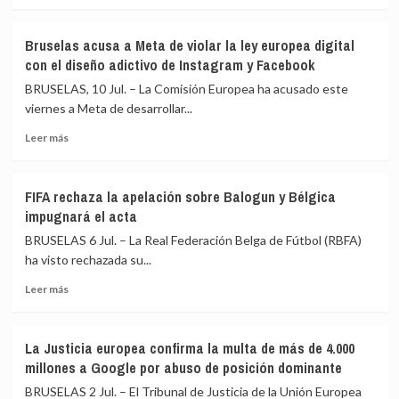
más
martes
Gibraltar
sobre
el
La
acuerdo
Bruselas acusa a Meta de violar la ley europea digital
UE
sobre
con el diseño adictivo de Instagram y Facebook
debate
Gibraltar
dividida
que
BRUSELAS, 10 Jul. – La Comisión Europea ha acusado este
sanciones
derribará
viernes a Meta de desarrollar...
a
la
Leer
los
Verja
Leer más
más
asentamientos
tras
sobre
en
el
Bruselas
Cisjordania
Brexit
FIFA rechaza la apelación sobre Balogun y Bélgica
acusa
ante
impugnará el acta
a
el
Meta
freno
BRUSELAS 6 Jul. – La Real Federación Belga de Fútbol (RBFA)
de
de
ha visto rechazada su...
violar
Alemania
Leer
la
y
Leer más
más
ley
los
sobre
europea
bálticos
FIFA
digital
La Justicia europea confirma la multa de más de 4.000
rechaza
con
millones a Google por abuso de posición dominante
la
el
apelación
diseño
BRUSELAS 2 Jul. – El Tribunal de Justicia de la Unión Europea