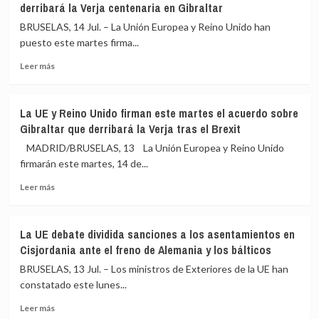
derribará la Verja centenaria en Gibraltar
reforma
el
del
fin
BRUSELAS, 14 Jul. – La Unión Europea y Reino Unido han
mercado
de
puesto este martes firma...
europeo
la
de
Leer
Verja:
Leer más
carbono
más
Se
sobre
cierra
La
«una
La UE y Reino Unido firman este martes el acuerdo sobre
UE
herida
Gibraltar que derribará la Verja tras el Brexit
y
de
Reino
tres
MADRID/BRUSELAS, 13 La Unión Europea y Reino Unido
Unido
siglos»
firmarán este martes, 14 de...
firman
y
Leer
en
se
Leer más
más
Bruselas
abre
sobre
el
una
La
acuerdo
«nueva
La UE debate dividida sanciones a los asentamientos en
UE
que
etapa»
Cisjordania ante el freno de Alemania y los bálticos
y
derribará
de
Reino
la
oportunidades
BRUSELAS, 13 Jul. – Los ministros de Exteriores de la UE han
Unido
Verja
constatado este lunes...
firman
centenaria
Leer
este
en
Leer más