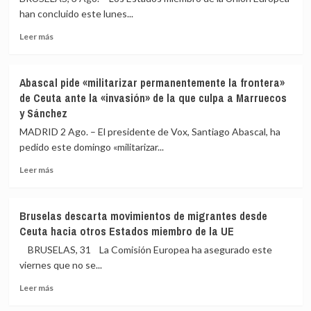
han concluido este lunes...
Leer
Leer más
más
sobre
Los
Abascal pide «militarizar permanentemente la frontera»
Veintisiete
de Ceuta ante la «invasión» de la que culpa a Marruecos
constatan
y Sánchez
que
España
MADRID 2 Ago. – El presidente de Vox, Santiago Abascal, ha
controló
pedido este domingo «militarizar...
con
rapidez
Leer
Leer más
la
más
crisis
sobre
de
Abascal
Bruselas descarta movimientos de migrantes desde
Ceuta
pide
Ceuta hacia otros Estados miembro de la UE
y
«militarizar
expresan
permanentemente
BRUSELAS, 31 La Comisión Europea ha asegurado este
su
la
viernes que no se...
solidaridad
frontera»
Leer
de
Leer más
más
Ceuta