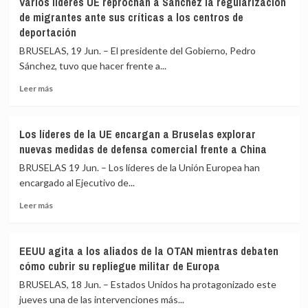
Varios líderes UE reprochan a Sánchez la regularización
una
destaca
de migrantes ante sus críticas a los centros de
vulneración
que
deportación
en
fue
la
Zapatero
BRUSELAS, 19 Jun. – El presidente del Gobierno, Pedro
investigación
quien
Sánchez, tuvo que hacer frente a...
del
reguló
accidente
los
Leer
Leer más
de
regalos
más
Adamuz
a
sobre
presidentes
Varios
Los líderes de la UE encargan a Bruselas explorar
y
líderes
nuevas medidas de defensa comercial frente a China
que
UE
le
reprochan
BRUSELAS 19 Jun. – Los líderes de la Unión Europea han
toca
a
encargado al Ejecutivo de...
a
Sánchez
él
Leer
la
Leer más
decidir
más
regularización
si
sobre
de
devuelve
Los
migrantes
EEUU agita a los aliados de la OTAN mientras debaten
joyas
líderes
ante
cómo cubrir su repliegue militar de Europa
de
sus
la
críticas
BRUSELAS, 18 Jun. – Estados Unidos ha protagonizado este
UE
a
jueves una de las intervenciones más...
encargan