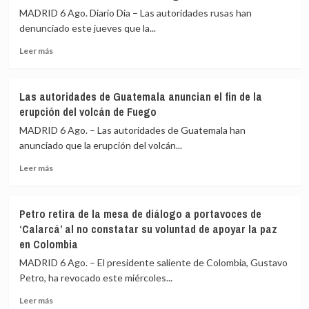
reforma
MADRID 6 Ago. Diario Dia – Las autoridades rusas han
constitucional
denunciado este jueves que la...
en
Leer
materia
Leer más
más
de
sobre
seguridad
Rusia
en
Las autoridades de Guatemala anuncian el fin de la
cifra
aras
erupción del volcán de Fuego
en
de
640
reforzar
MADRID 6 Ago. – Las autoridades de Guatemala han
los
la
anunciado que la erupción del volcán...
civiles
lucha
Leer
muertos
contra
Leer más
más
y
el
sobre
en
crimen
Las
540
en
Petro retira de la mesa de diálogo a portavoces de
autoridades
los
Chile
‘Calarcá’ al no constatar su voluntad de apoyar la paz
de
heridos
en Colombia
Guatemala
en
anuncian
la
MADRID 6 Ago. – El presidente saliente de Colombia, Gustavo
el
invasión
Petro, ha revocado este miércoles...
fin
ucraniana
de
de
Leer
Leer más