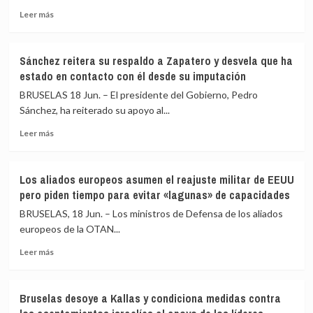
los
Leer
a
centros
Leer más
más
Bruselas
de
sobre
explorar
deportación
EEUU
nuevas
Sánchez reitera su respaldo a Zapatero y desvela que ha
agita
medidas
estado en contacto con él desde su imputación
a
de
los
defensa
BRUSELAS 18 Jun. – El presidente del Gobierno, Pedro
aliados
comercial
Sánchez, ha reiterado su apoyo al...
de
frente
Leer
la
a
Leer más
más
OTAN
China
sobre
mientras
Sánchez
debaten
Los aliados europeos asumen el reajuste militar de EEUU
reitera
cómo
pero piden tiempo para evitar «lagunas» de capacidades
su
cubrir
respaldo
su
BRUSELAS, 18 Jun. – Los ministros de Defensa de los aliados
a
repliegue
europeos de la OTAN...
Zapatero
militar
Leer
y
de
Leer más
más
desvela
Europa
sobre
que
Los
ha
Bruselas desoye a Kallas y condiciona medidas contra
aliados
estado