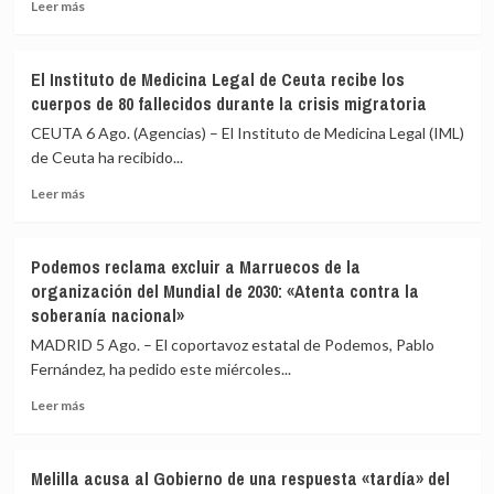
su
Leer
17
Leer más
compañero
más
años
de
sobre
de
celda
Imbroda,
prisión
El Instituto de Medicina Legal de Ceuta recibe los
en
sobre
de
cuerpos de 80 fallecidos durante la crisis migratoria
Morón
la
un
(Sevilla)
acogida
preso
CEUTA 6 Ago. (Agencias) – El Instituto de Medicina Legal (IML)
de
que
de Ceuta ha recibido...
menores:
estranguló
Leer
«Habrá
con
Leer más
más
que
un
sobre
hacer
cordón
El
un
a
Podemos reclama excluir a Marruecos de la
Instituto
gesto
su
organización del Mundial de 2030: «Atenta contra la
de
de
compañero
soberanía nacional»
Medicina
solidaridad»
de
Legal
celda
MADRID 5 Ago. – El coportavoz estatal de Podemos, Pablo
de
Fernández, ha pedido este miércoles...
Ceuta
recibe
Leer
Leer más
los
más
cuerpos
sobre
de
Podemos
Melilla acusa al Gobierno de una respuesta «tardía» del
80
reclama