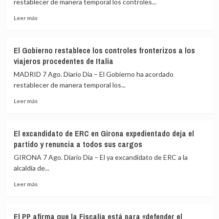
restablecer de manera temporal los controles...
Espriella
Leer
escenifican
Leer más
más
la
sobre
relación
El
de
El Gobierno restablece los controles fronterizos a los
Gobierno
«fraternidad»
viajeros procedentes de Italia
de
de
España
España
MADRID 7 Ago. Diario Dia – El Gobierno ha acordado
restablece
y
restablecer de manera temporal los...
los
Colombia
Leer
controles
Leer más
más
fronterizos
sobre
a
El
los
El excandidato de ERC en Girona expedientado deja el
Gobierno
viajeros
partido y renuncia a todos sus cargos
restablece
procedentes
los
de
GIRONA 7 Ago. Diario Dia – El ya excandidato de ERC a la
controles
Italia
alcaldía de...
fronterizos
Leer
a
Leer más
más
los
sobre
viajeros
El
procedentes
El PP afirma que la Fiscalía está para «defender el