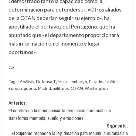
«demostrado tanto la capacidad como la
determinación para defenderse». «Otros aliados
de la OTAN deberían seguir su ejemplo», ha
apostillado el portavoz del Pentágono, que ha
apuntado que «el departamento proporcionará
más información en el momento y lugar
oportunos».
CL0
Tags:
Análisis
,
Defensa
,
Ejército
,
embargo
,
Estados Unidos
,
Europa
,
guerra
,
Madrid
,
militares
,
OTAN
,
Washington
Navegación
Anterior:
El cerebro en la menopausia: la revolución hormonal que
de
transforma memoria, sueño y emociones
entradas
Siguiente:
El Supremo reconoce la legitimación para recurrir la eutanasia a