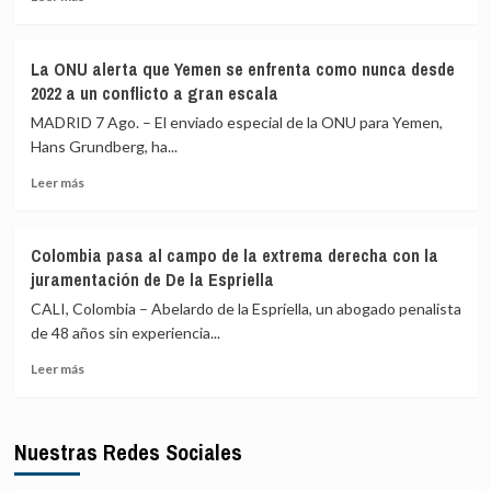
más
Irán
fondos
sobre
y
mediante
Investido
llama
criptomonedas
La ONU alerta que Yemen se enfrenta como nunca desde
presidente
a
2022 a un conflicto a gran escala
de
la
Colombia
MADRID 7 Ago. – El enviado especial de la ONU para Yemen,
unidad
Abelardo
musulmana
Hans Grundberg, ha...
de
frente
Leer
la
Leer más
a
más
Espriella
sus
sobre
adversarios
La
externos
Colombia pasa al campo de la extrema derecha con la
ONU
juramentación de De la Espriella
alerta
que
CALI, Colombia – Abelardo de la Espriella, un abogado penalista
Yemen
de 48 años sin experiencia...
se
Leer
enfrenta
Leer más
más
como
sobre
nunca
Colombia
desde
Nuestras Redes Sociales
pasa
2022
al
a
campo