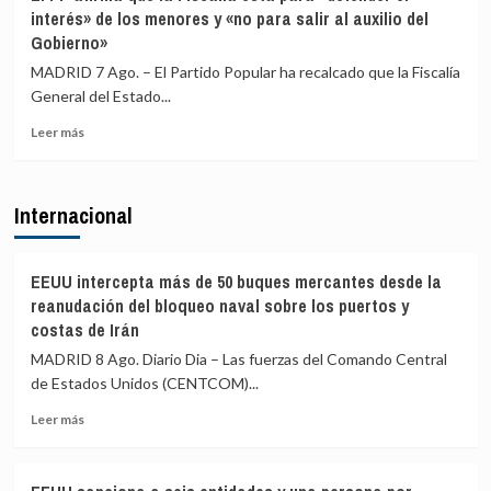
excandidato
de
interés» de los menores y «no para salir al auxilio del
de
Italia
Gobierno»
ERC
en
MADRID 7 Ago. – El Partido Popular ha recalcado que la Fiscalía
Girona
General del Estado...
expedientado
deja
Leer
Leer más
el
más
partido
sobre
y
El
Internacional
renuncia
PP
a
afirma
todos
que
sus
la
EEUU intercepta más de 50 buques mercantes desde la
cargos
Fiscalía
reanudación del bloqueo naval sobre los puertos y
está
costas de Irán
para
MADRID 8 Ago. Diario Dia – Las fuerzas del Comando Central
«defender
el
de Estados Unidos (CENTCOM)...
interés»
Leer
Leer más
de
más
los
sobre
menores
EEUU
y