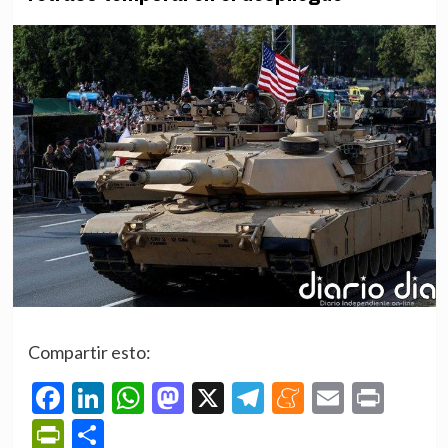
Compartir esto:
Facebook
LinkedIn
WhatsApp
Mastodon
X
Telegram
Meneame
Email
Prin
PrintFriendly
Compartir