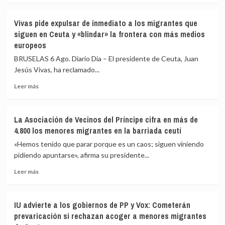
82
sobre
los
Vivas
Vivas pide expulsar de inmediato a los migrantes que
fallecidos
confía
siguen en Ceuta y «blindar» la frontera con más medios
en
en
europeos
el
que
mar
las
BRUSELAS 6 Ago. Diario Dia – El presidente de Ceuta, Juan
intentando
fuerzas
Jesús Vivas, ha reclamado...
cruzar
de
la
seguridad
Leer
Leer más
frontera
impidan
más
la
sobre
nueva
Vivas
La Asociación de Vecinos del Príncipe cifra en más de
entrada
pide
4.800 los menores migrantes en la barriada ceutí
masiva
expulsar
a
de
«Hemos tenido que parar porque es un caos; siguen viniendo
Ceuta
inmediato
pidiendo apuntarse», afirma su presidente...
que
a
circula
Leer
los
Leer más
por
más
migrantes
redes
sobre
que
sociales
La
siguen
IU advierte a los gobiernos de PP y Vox: Cometerán
Asociación
en
prevaricación si rechazan acoger a menores migrantes
de
Ceuta