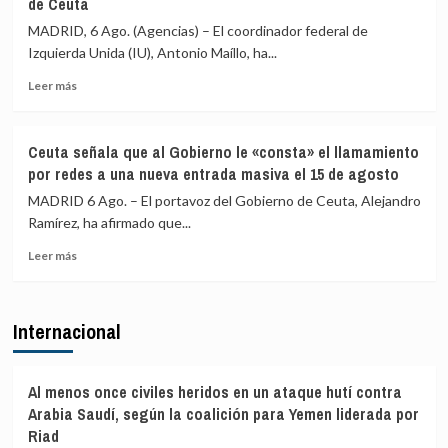
de Ceuta
Vecinos
y
del
«blindar»
MADRID, 6 Ago. (Agencias) – El coordinador federal de
Príncipe
la
Izquierda Unida (IU), Antonio Maíllo, ha...
cifra
frontera
en
con
Leer
Leer más
más
más
más
de
medios
sobre
4.800
europeos
IU
Ceuta señala que al Gobierno le «consta» el llamamiento
los
advierte
por redes a una nueva entrada masiva el 15 de agosto
menores
a
migrantes
los
MADRID 6 Ago. – El portavoz del Gobierno de Ceuta, Alejandro
en
gobiernos
Ramírez, ha afirmado que...
la
de
barriada
Leer
PP
Leer más
ceutí
más
y
sobre
Vox:
Ceuta
Cometerán
Internacional
señala
prevaricación
que
si
al
rechazan
Gobierno
acoger
Al menos once civiles heridos en un ataque hutí contra
le
a
Arabia Saudí, según la coalición para Yemen liderada por
«consta»
menores
Riad
el
migrantes