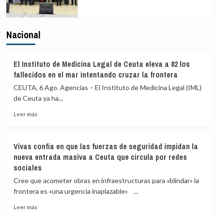
Nacional
El Instituto de Medicina Legal de Ceuta eleva a 82 los
fallecidos en el mar intentando cruzar la frontera
CEUTA, 6 Ago. Agencias – El Instituto de Medicina Legal (IML)
de Ceuta ya ha...
Leer
Leer más
más
sobre
El
Vivas confía en que las fuerzas de seguridad impidan la
Instituto
nueva entrada masiva a Ceuta que circula por redes
de
sociales
Medicina
Legal
Cree que acometer obras en infraestructuras para «blindar» la
de
frontera es «una urgencia inaplazable» ...
Ceuta
eleva
Leer
Leer más
a
más