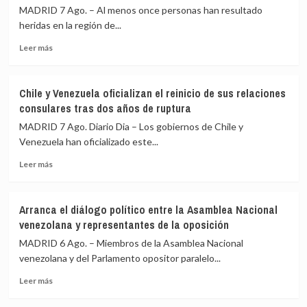
MADRID 7 Ago. – Al menos once personas han resultado
llamamiento
de
por
Ceuta
heridas en la región de...
redes
Leer
Leer más
a
más
una
sobre
nueva
Al
entrada
Chile y Venezuela oficializan el reinicio de sus relaciones
menos
masiva
consulares tras dos años de ruptura
once
el
civiles
MADRID 7 Ago. Diario Dia – Los gobiernos de Chile y
15
heridos
de
Venezuela han oficializado este...
en
agosto
Leer
un
Leer más
más
ataque
sobre
hutí
Chile
contra
Arranca el diálogo político entre la Asamblea Nacional
y
Arabia
venezolana y representantes de la oposición
Venezuela
Saudí,
oficializan
según
MADRID 6 Ago. – Miembros de la Asamblea Nacional
el
la
venezolana y del Parlamento opositor paralelo...
reinicio
coalición
Leer
de
para
Leer más
más
sus
Yemen
sobre
relaciones
liderada