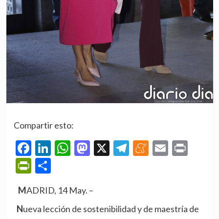
Compartir esto:
Facebook
LinkedIn
WhatsApp
Mastodon
X
Telegram
Meneame
Email
Prin
PrintFriendly
Compartir
MADRID, 14 May. –
Nueva lección de sostenibilidad y de maestría de