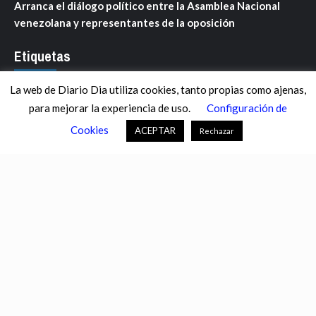
Arranca el diálogo político entre la Asamblea Nacional
venezolana y representantes de la oposición
Etiquetas
La web de Diario Dia utiliza cookies, tanto propias como ajenas,
ANDALUCÍA
ARAGÓN
ASTURIAS
C. VALENCIANA
para mejorar la experiencia de uso.
Configuración de
CASTILLA-LA MANCHA
CASTILLA Y LEÓN
CATALUNYA
Cookies
ACEPTAR
Rechazar
CHANCE
CIENCIA
CULTURA
DEFENSA
DEPORTES
DESCONECTA
DESTACADOS
ECONOMÍA FINANZAS
EDUCACIÓN
ESPAÑA
ESTADOS UNIDOS
EUROPA
EXTREMADURA
FÚTBOL
GALICIA
GENTE
GOBIERNO
IGUALDAD
INFOSALUS.COM
INTERNACIONAL
INVESTIGACIÓN
ISLAS BALEARES