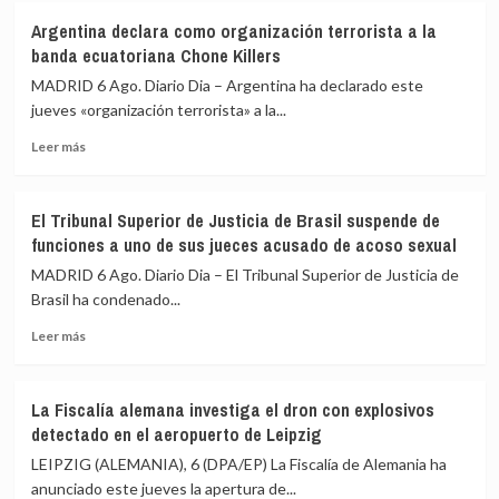
Arranca
consulares
por
Argentina declara como organización terrorista a la
el
tras
Riad
banda ecuatoriana Chone Killers
diálogo
dos
político
años
MADRID 6 Ago. Diario Dia – Argentina ha declarado este
entre
de
jueves «organización terrorista» a la...
la
ruptura
Leer
Asamblea
Leer más
más
Nacional
sobre
venezolana
Argentina
y
El Tribunal Superior de Justicia de Brasil suspende de
declara
representantes
funciones a uno de sus jueces acusado de acoso sexual
como
de
organización
la
MADRID 6 Ago. Diario Dia – El Tribunal Superior de Justicia de
terrorista
oposición
Brasil ha condenado...
a
Leer
la
Leer más
más
banda
sobre
ecuatoriana
El
Chone
La Fiscalía alemana investiga el dron con explosivos
Tribunal
Killers
detectado en el aeropuerto de Leipzig
Superior
de
LEIPZIG (ALEMANIA), 6 (DPA/EP) La Fiscalía de Alemania ha
Justicia
anunciado este jueves la apertura de...