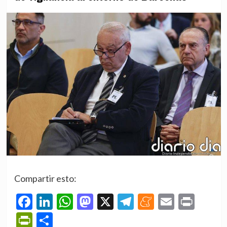
Compartir esto:
Facebook
LinkedIn
WhatsApp
Mastodon
X
Telegram
Meneame
Email
Prin
PrintFriendly
Compartir