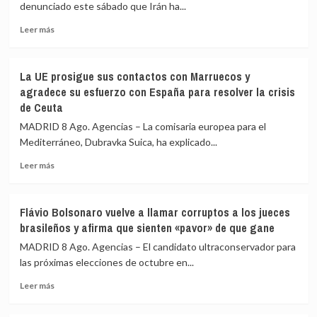
denunciado este sábado que Irán ha...
suministro
mensual
Leer
Leer más
de
más
Patriots
sobre
de
Emiratos
La UE prosigue sus contactos con Marruecos y
EEUU
Árabes
agradece su esfuerzo con España para resolver la crisis
no
Unidos
de Ceuta
es
denuncia
suficiente
que
MADRID 8 Ago. Agencias – La comisaria europea para el
Irán
Mediterráneo, Dubravka Suica, ha explicado...
ha
disparado
Leer
Leer más
un
más
misil
sobre
contra
La
Flávio Bolsonaro vuelve a llamar corruptos a los jueces
uno
UE
brasileños y afirma que sienten «pavor» de que gane
de
prosigue
sus
sus
MADRID 8 Ago. Agencias – El candidato ultraconservador para
cargueros
contactos
las próximas elecciones de octubre en...
en
con
Ormuz,
Leer
Marruecos
Leer más
sin
más
y
víctimas
sobre
agradece