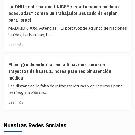
Flávio
su
La ONU confirma que UNICEF «está tomando medidas
Bolsonaro
esfuerzo
adecuadas» contra un trabajador acusado de espiar
vuelve
con
para Israel
a
España
llamar
para
MADRID 8 Ago. Agencias – El portavoz de adjunto de Naciones
corruptos
resolver
Unidas, Farhan Haq, ha...
a
la
los
crisis
Leer
Leer más
jueces
de
más
brasileños
Ceuta
sobre
y
La
El peligro de enfermar en la Amazonía peruana:
afirma
ONU
trayectos de hasta 15 horas para recibir atención
que
confirma
médica
sienten
que
«pavor»
UNICEF
Las distancias, la falta de infraestructuras y de recursos pone
de
«está
en riesgo la vida de...
que
tomando
gane
medidas
Leer
Leer más
adecuadas»
más
contra
sobre
un
El
Nuestras Redes Sociales
trabajador
peligro
acusado
de