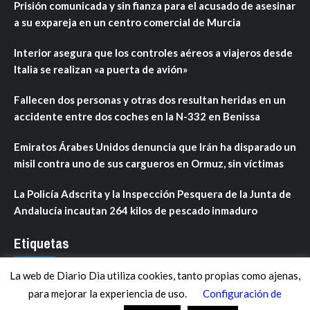
Prisión comunicada y sin fianza para el acusado de asesinar
a su expareja en un centro comercial de Murcia
Interior asegura que los controles aéreos a viajeros desde
Italia se realizan «a puerta de avión»
Fallecen dos personas y otras dos resultan heridas en un
accidente entre dos coches en la N-332 en Benissa
Emiratos Árabes Unidos denuncia que Irán ha disparado un
misil contra uno de sus cargueros en Ormuz, sin víctimas
La Policía Adscrita y la Inspección Pesquera de la Junta de
Andalucía incautan 264 kilos de pescado inmaduro
Etiquetas
La web de Diario Dia utiliza cookies, tanto propias como ajenas,
ANDALUCÍA
ARAGÓN
ASTURIAS
C. VALENCIANA
para mejorar la experiencia de uso.
Configuración de
CASTILLA-LA MANCHA
CASTILLA Y LEÓN
CATALUNYA