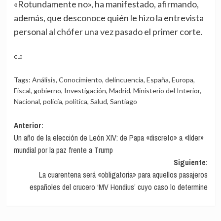
«Rotundamente no», ha manifestado, afirmando,
además, que desconoce quién le hizo la entrevista
personal al chófer una vez pasado el primer corte.
CL0
Tags:
Análisis
,
Conocimiento
,
delincuencia
,
España
,
Europa
,
Fiscal
,
gobierno
,
Investigación
,
Madrid
,
Ministerio del Interior
,
Nacional
,
policía
,
política
,
Salud
,
Santiago
Navegación
Anterior:
Un año de la elección de León XIV: de Papa «discreto» a «líder»
de
mundial por la paz frente a Trump
entradas
Siguiente:
La cuarentena será «obligatoria» para aquellos pasajeros
españoles del crucero ‘MV Hondius’ cuyo caso lo determine