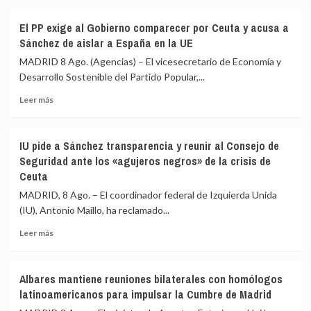
fronterizos
sobre
en
Juventudes
El PP exige al Gobierno comparecer por Ceuta y acusa a
conexiones
del
Sánchez de aislar a España en la UE
aéreas
PSOE
y
acusa
MADRID 8 Ago. (Agencias) – El vicesecretario de Economía y
marítimas
a
Desarrollo Sostenible del Partido Popular,...
con
Ayuso
Italia
Leer
de
Leer más
más
ir
sobre
«de
El
ático
IU pide a Sánchez transparencia y reunir al Consejo de
PP
en
Seguridad ante los «agujeros negros» de la crisis de
exige
ático»
Ceuta
al
mientras
Gobierno
familias
MADRID, 8 Ago. – El coordinador federal de Izquierda Unida
comparecer
y
(IU), Antonio Maíllo, ha reclamado...
por
jóvenes
Ceuta
no
Leer
Leer más
y
pueden
más
acusa
acceder
sobre
a
a
IU
Albares mantiene reuniones bilaterales con homólogos
Sánchez
la
pide
latinoamericanos para impulsar la Cumbre de Madrid
de
vivienda
a
aislar
Sánchez