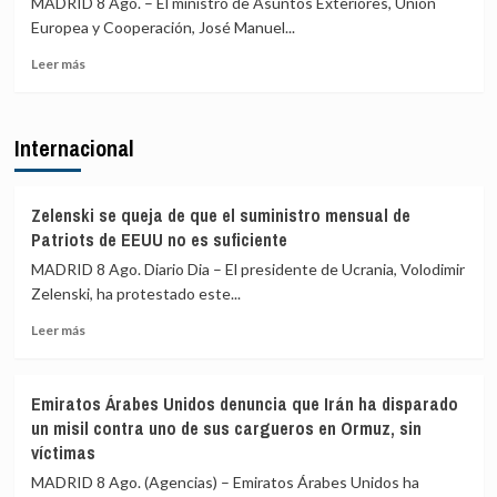
MADRID 8 Ago. – El ministro de Asuntos Exteriores, Unión
a
transparencia
Europea y Cooperación, José Manuel...
España
y
en
Leer
reunir
Leer más
la
más
al
UE
sobre
Consejo
Albares
de
Internacional
mantiene
Seguridad
reuniones
ante
bilaterales
los
con
«agujeros
Zelenski se queja de que el suministro mensual de
homólogos
negros»
Patriots de EEUU no es suficiente
latinoamericanos
de
MADRID 8 Ago. Diario Dia – El presidente de Ucrania, Volodimir
para
la
Zelenski, ha protestado este...
impulsar
crisis
la
de
Leer
Leer más
Cumbre
Ceuta
más
de
sobre
Madrid
Zelenski
Emiratos Árabes Unidos denuncia que Irán ha disparado
se
un misil contra uno de sus cargueros en Ormuz, sin
queja
víctimas
de
que
MADRID 8 Ago. (Agencias) – Emiratos Árabes Unidos ha
el