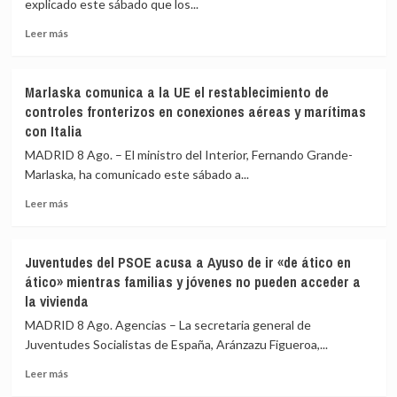
explicado este sábado que los...
Leer
Leer más
más
sobre
Interior
Marlaska comunica a la UE el restablecimiento de
asegura
controles fronterizos en conexiones aéreas y marítimas
que
con Italia
los
controles
MADRID 8 Ago. – El ministro del Interior, Fernando Grande-
aéreos
Marlaska, ha comunicado este sábado a...
a
viajeros
Leer
Leer más
desde
más
Italia
sobre
se
Marlaska
Juventudes del PSOE acusa a Ayuso de ir «de ático en
realizan
comunica
ático» mientras familias y jóvenes no pueden acceder a
«a
a
la vivienda
puerta
la
de
UE
MADRID 8 Ago. Agencias – La secretaria general de
avión»
el
Juventudes Socialistas de España, Aránzazu Figueroa,...
restablecimiento
de
Leer
Leer más
controles
más