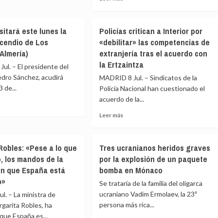
más
por
erno
sobre
los
rará
La
do
incendios
sitará este lunes la
Policías critican a Interior por
s
defensa
forestales
emente
ncendio de Los
«debilitar» las competencias de
de
adas
(Almería)
extranjería tras el acuerdo con
Fernández
dios
Díaz
la Ertzaintza
ul. – El presidente del
asegura
das
dro Sánchez, acudirá
MADRID 8 Jul. – Sindicatos de la
que
 de...
Policía Nacional han cuestionado el
al
acuerdo de la...
exministro
dios
«nunca
Leer
Leer más
le
e
más
interesaron
hez
sobre
los
rá
Policías
papeles
Robles: «Pese a lo que
Tres ucranianos heridos graves
critican
de
, los mandos de la
por la explosión de un paquete
a
Bárcenas»:
n que España está
bomba en Mónaco
Interior
«Le
por
o»
daban
Se trataría de la familia del oligarca
«debilitar»
igual»
ucraniano Vadim Ermolaev, la 23ª
l. – La ministra de
dio
las
persona más rica...
garita Robles, ha
competencias
 que España es...
de