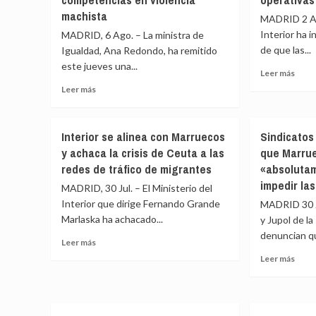
machista
MADRID 2 Ago
Interior ha 
MADRID, 6 Ago. – La ministra de
de que las...
Igualdad, Ana Redondo, ha remitido
este jueves una...
Leer
Leer más
más
Leer
Leer más
sobr
más
Las
sobre
barre
Redondo
Interior se alinea con Marruecos
Sindicatos
de
pide
y achaca la crisis de Ceuta a las
que Marrue
cont
una
insta
redes de tráfico de migrantes
«absoluta
reunión
por
urgente
impedir la
MADRID, 30 Jul. – El Ministerio del
el
a
Interior que dirige Fernando Grande
MADRID 30 J
Gobi
Juanma
Marlaska ha achacado...
en
y Jupol de la
Moreno
Ceut
y
denuncian qu
Leer
Leer más
ya
una
más
Leer
Leer más
está
rectificación
sobre
más
«ple
tras
Interior
sobr
opera
ceder
se
Sindi
a
alinea
de
Vox