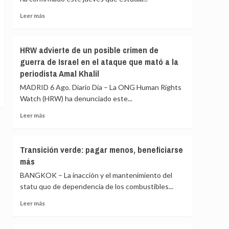
el
Kilimanjaro
Leer
Leer más
ayuda
más
a
sobre
las
Bruselas
HRW advierte de un posible crimen de
niñas
estudia
guerra de Israel en el ataque que mató a la
a
conceder
periodista Amal Khalil
permanecer
una
en
ayuda
MADRID 6 Ago. Diario Dia – La ONG Human Rights
la
adicional
Watch (HRW) ha denunciado este...
escuela
a
España
Leer
Leer más
por
más
la
sobre
crisis
HRW
Transición verde: pagar menos, beneficiarse
de
advierte
más
Ceuta
de
un
BANGKOK – La inacción y el mantenimiento del
posible
statu quo de dependencia de los combustibles...
crimen
de
Leer
Leer más
guerra
más
de
sobre