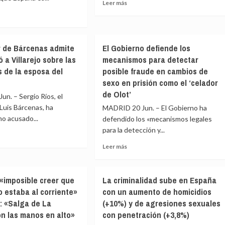
Leer
Leer más
rdos
extranjería
más
ría)
tras
sobre
el
Tres
e
acuerdo
ucranianos
rita
con
r de Bárcenas admite
El Gobierno defiende los
heridos
s:
la
 a Villarejo sobre las
mecanismos para detectar
graves
e
Ertzaintza
por
s de la esposa del
posible fraude en cambios de
la
o
sexo en prisión como el ‘celador
explosión
de Olot’
n. – Sergio Ríos, el
de
un
Luis Bárcenas, ha
MADRID 20 Jun. – El Gobierno ha
p,
paquete
o acusado...
defendido los «mecanismos legales
bomba
os
para la detección y...
en
Mónaco
Leer
Leer más
e
más
N
sobre
n
ófer
El
 «imposible creer que
La criminalidad sube en España
Gobierno
ña
 estaba al corriente»
con un aumento de homicidios
enas
defiende
te
a: «Salga de La
(+10%) y de agresiones sexuales
los
liendo»
mecanismos
n las manos en alto»
con penetración (+3,8%)
rmó
para