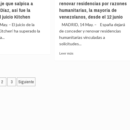
je que salpica a
renovar residencias por razones
Díaz
(+3,8%)
ero
declara
íaz, así fue la
humanitarias, la mayoría de
este
s
 juicio Kitchen
venezolanos, desde el 12 junio
jueves
ior
y. – El juicio de la
MADRID, 14 May. – España dejará
como
acusado
itchen’ ha superado la
de conceder y renovar residencias
r
en
...
nado
humanitarias vinculadas a
el
r
solicitudes...
juicio
por
Leer
Leer más
enas
e
el
más
ivos
presunto
sobre
ta
ptados
espionaje
España
a
dejará
inación
rejo
Bárcenas
de
aciones
2
3
Siguiente
conceder
y
y
aje
renovar
radas
residencias
ieron
ca
por
razones
ández
humanitarias,
la
mayoría