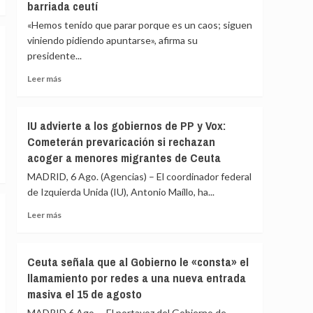
barriada ceutí
de
inmediato
«Hemos tenido que parar porque es un caos; siguen
a
viniendo pidiendo apuntarse», afirma su
los
presidente...
migrantes
que
Leer
Leer más
siguen
más
en
sobre
Ceuta
La
IU advierte a los gobiernos de PP y Vox:
y
Asociación
«blindar»
Cometerán prevaricación si rechazan
de
la
acoger a menores migrantes de Ceuta
Vecinos
frontera
del
MADRID, 6 Ago. (Agencias) – El coordinador federal
con
Príncipe
más
de Izquierda Unida (IU), Antonio Maíllo, ha...
cifra
medios
en
Leer
Leer más
europeos
más
más
de
sobre
4.800
IU
Ceuta señala que al Gobierno le «consta» el
los
advierte
llamamiento por redes a una nueva entrada
menores
a
migrantes
masiva el 15 de agosto
los
en
gobiernos
MADRID 6 Ago. – El portavoz del Gobierno de