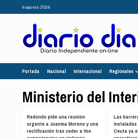
Saltar
6 agosto 2026
al
contenido
Portada
Nacional
Internacional
Regionales
Ministerio del Inter
Redondo pide una reunión
Las barrer
urgente a Juanma Moreno y una
instaladas
rectificación tras ceder a Vox
Ceuta ya 
competencias en violencia
operativas