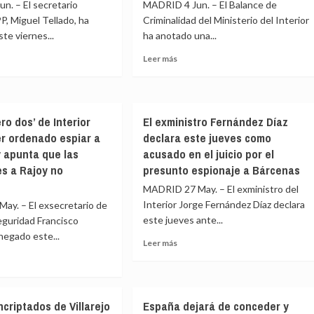
n. – El secretario
MADRID 4 Jun. – El Balance de
detectar
rejo
PP, Miguel Tellado, ha
Criminalidad del Ministerio del Interior
posible
e
te viernes...
ha anotado una...
fraude
en
Leer
idades
Leer más
cambios
más
de
e
sobre
sexo
do
La
sa
en
criminalidad
prisión
ro dos’ de Interior
El exministro Fernández Díaz
sible
sube
sorero
como
r ordenado espiar a
declara este jueves como
en
el
España
 apunta que las
acusado en el juicio por el
‘celador
hez
con
s a Rajoy no
presunto espionaje a Bárcenas
de
un
Olot’
MADRID 27 May. – El exministro del
ba
aumento
de
Interior Jorge Fernández Díaz declara
ay. – El exsecretario de
ente»
homicidios
este jueves ante...
eguridad Francisco
(+10%)
negado este...
Leer
Leer más
y
más
a:
de
sobre
a
agresiones
El
sexuales
e
exministro
con
ncriptados de Villarejo
España dejará de conceder y
Fernández
loa
penetración