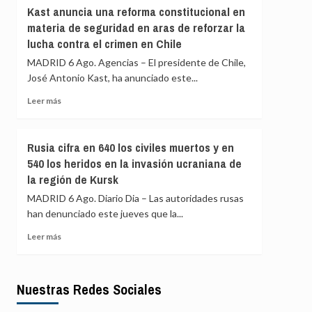
Israel
Transición
Kast anuncia una reforma constitucional en
en
verde:
materia de seguridad en aras de reforzar la
el
pagar
lucha contra el crimen en Chile
ataque
menos,
que
beneficiarse
MADRID 6 Ago. Agencias – El presidente de Chile,
mató
más
José Antonio Kast, ha anunciado este...
a
la
Leer
Leer más
periodista
más
Amal
sobre
Khalil
Kast
Rusia cifra en 640 los civiles muertos y en
anuncia
540 los heridos en la invasión ucraniana de
una
la región de Kursk
reforma
constitucional
MADRID 6 Ago. Diario Dia – Las autoridades rusas
en
han denunciado este jueves que la...
materia
de
Leer
Leer más
seguridad
más
en
sobre
aras
Rusia
de
Nuestras Redes Sociales
cifra
reforzar
en
la