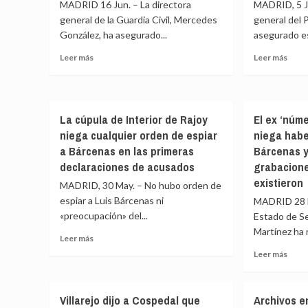
MADRID 16 Jun. – La directora
MADRID, 5 Ju
AECID
a
que
Villa
general de la Guardia Civil, Mercedes
general del 
el
sobr
González, ha asegurado...
asegurado es
Gobierno
las
Leer
Leer
Leer más
ha
Leer más
activ
más
más
ofrecido
de
sobre
sobr
enviar
la
Mercedes
Tella
a
espo
González
ve
Venezuela
del
La cúpula de Interior de Rajoy
El ex ‘núme
asegura
«impo
la
exte
niega cualquier orden de espiar
niega habe
que
creer
próxima
«jamás»
que
a Bárcenas en las primeras
Bárcenas y
semana
interfirió
Sánc
declaraciones de acusados
grabacione
en
no
existieron
MADRID, 30 May. – No hubo orden de
la
esta
UCO
al
espiar a Luis Bárcenas ni
MADRID 28 M
por
corri
«preocupación» del...
Estado de S
petición
y
Martínez ha 
Leer
Leer más
de
le
más
Leire
espet
Leer
Leer más
sobre
Díez
«Salg
más
La
ni
de
sobr
cúpula
participó
La
El
Villarejo dijo a Cospedal que
Archivos e
de
en
Monc
ex