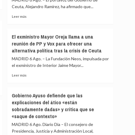
la
de
Ceuta, Alejandro Ramírez, ha afirmado que...
barriada
PP
ceutí
y
Leer
Leer más
Vox:
más
Cometerán
sobre
prevaricación
Ceuta
El exministro Mayor Oreja llama a una
si
señala
reunión de PP y Vox para ofrecer una
rechazan
que
acoger
alternativa política tras la crisis de Ceuta
al
a
Gobierno
MADRID 6 Ago. – La Fundación Neos, impulsada por
menores
le
el exministro de Interior Jaime Mayor...
migrantes
«consta»
de
el
Leer
Leer más
Ceuta
llamamiento
más
por
sobre
redes
El
Gobierno Ayuso defiende que las
a
exministro
explicaciones del ático «están
una
Mayor
nueva
sobradamente dadas» y critica que se
Oreja
entrada
llama
«saque de contexto»
masiva
a
MADRID 6 Ago. Diario Dia – El consejero de
el
una
15
Presidencia, Justicia y Administración Local,
reunión