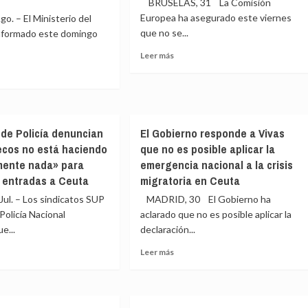
BRUSELAS, 31 La Comisión
Europea ha asegurado este viernes
. – El Ministerio del
que no se...
informado este domingo
Leer
Leer más
más
sobre
Bruselas
e
descarta
movimientos
ras
 de Policía denuncian
El Gobierno responde a Vivas
de
migrantes
cos no está haciendo
que no es posible aplicar la
ención
desde
ladas
mente nada» para
emergencia nacional a la crisis
Ceuta
s entradas a Ceuta
migratoria en Ceuta
hacia
otros
ul. – Los sindicatos SUP
MADRID, 30 El Gobierno ha
erno
Estados
 Policía Nacional
aclarado que no es posible aplicar la
miembro
a
e...
declaración...
de
la
Leer
n
Leer más
UE
más
namente»
e
sobre
tivas
catos
El
Gobierno