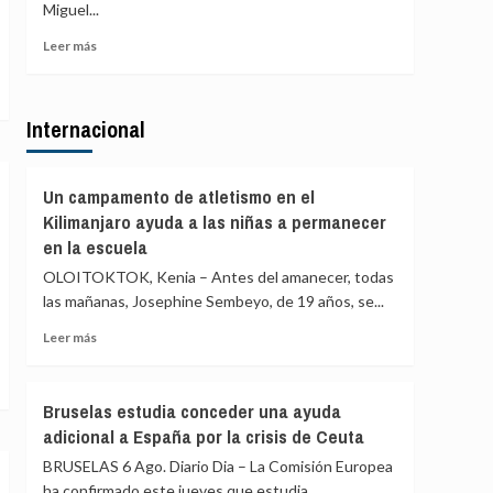
de
Miguel...
de
agosto
PP
Leer
Leer más
y
más
Vox
sobre
para
Gobierno
ofrecer
Internacional
Ayuso
una
defiende
alternativa
que
política
las
Un campamento de atletismo en el
tras
explicaciones
Kilimanjaro ayuda a las niñas a permanecer
la
del
crisis
en la escuela
ático
de
«están
OLOITOKTOK, Kenia – Antes del amanecer, todas
Ceuta
sobradamente
las mañanas, Josephine Sembeyo, de 19 años, se...
dadas»
Leer
y
Leer más
más
critica
sobre
que
Un
se
Bruselas estudia conceder una ayuda
campamento
«saque
adicional a España por la crisis de Ceuta
de
de
atletismo
contexto»
BRUSELAS 6 Ago. Diario Dia – La Comisión Europea
en
ha confirmado este jueves que estudia...