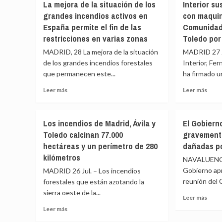
La mejora de la situación de los
Interior s
con
Polic
competencias
Marruecos
grandes incendios activos en
con maquin
denu
en
y
que
España permite el fin de las
Comunidad 
violencia
achaca
Marr
restricciones en varias zonas
Toledo por
machista
la
no
crisis
MADRID, 28 La mejora de la situación
MADRID 27 Ju
está
de
haci
de los grandes incendios forestales
Interior, Fe
Ceuta
«abs
que permanecen este...
ha firmado u
a
nada
las
Leer
Leer
Leer más
Leer más
para
redes
más
más
imped
de
sobre
sobr
las
tráfico
La
Inter
entr
Los incendios de Madrid, Ávila y
El Gobiern
de
mejora
susp
a
Toledo calcinan 77.000
gravemente
migrantes
de
la
Ceut
hectáreas y un perímetro de 280
dañadas po
la
cose
situación
con
kilómetros
NAVALUENGA
de
maqui
Gobierno ap
MADRID 26 Jul. – Los incendios
los
agríc
reunión del 
forestales que están azotando la
grandes
en
sierra oeste de la...
incendios
la
Leer
Leer más
activos
Comu
más
Leer
Leer más
en
de
sobr
más
España
Madri