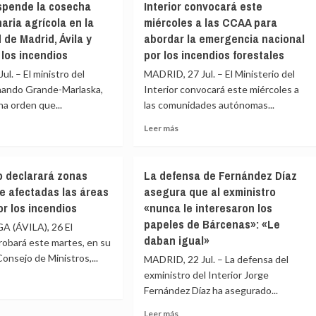
uspende la cosecha
Interior convocará este
ía
responde
aria agrícola en la
miércoles a las CCAA para
ncian
a
Vivas
de Madrid, Ávila y
abordar la emergencia nacional
uecos
que
 los incendios
por los incendios forestales
no
l. – El ministro del
MADRID, 27 Jul. – El Ministerio del
es
endo
posible
rnando Grande-Marlaska,
Interior convocará este miércoles a
olutamente
aplicar
na orden que...
las comunidades autónomas...
»
la
Leer
Leer más
emergencia
más
ir
nacional
e
sobre
a
ior
Interior
adas
la
o declarará zonas
La defensa de Fernández Díaz
ende
convocará
crisis
 afectadas las áreas
asegura que al exministro
este
a
migratoria
r los incendios
«nunca le interesaron los
cha
miércoles
en
a
papeles de Bárcenas»: «Le
Ceuta
 (ÁVILA), 26 El
naria
las
daban igual»
robará este martes, en su
ola
CCAA
Consejo de Ministros,...
MADRID, 22 Jul. – La defensa del
para
abordar
exministro del Interior Jorge
nidad
la
Fernández Díaz ha asegurado...
emergencia
e
Leer
d,
Leer más
nacional