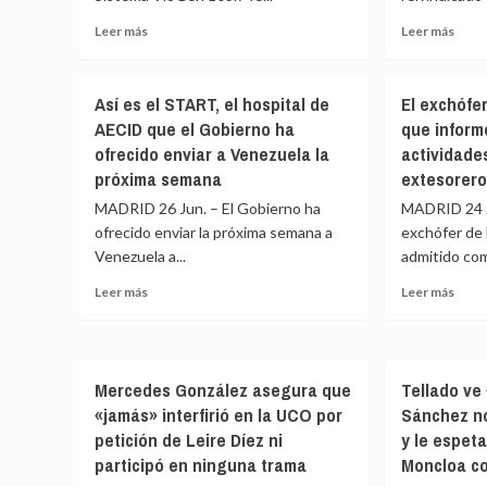
Galla
Civil
Leer
Leer
Leer más
Leer más
(Alme
al
más
más
que
sobre
sobr
se
Interior
Marga
ordenó
Así es el START, el hospital de
El exchófe
detecta
Roble
no
AECID que el Gobierno ha
que informó
en
«Pes
acudir
ofrecido enviar a Venezuela la
actividade
VioGén
a
a
más
lo
próxima semana
extesorer
un
de
que
acto
MADRID 26 Jun. – El Gobierno ha
MADRID 24 Ju
103.700
diga
de
ofrecido enviar la próxima semana a
exchófer de 
casos
Trum
Ayuso
Venezuela a...
activos
admitido com
los
en
de
mand
2025
Leer
Leer
Leer más
Leer más
víctimas
de
más
más
de
la
sobre
sobr
violencia
OTA
Así
El
de
sabe
es
exch
género,
que
Mercedes González asegura que
Tellado ve
el
de
53.495
Espa
«jamás» interfirió en la UCO por
Sánchez no
START,
Bárc
con
está
el
admi
petición de Leire Díez ni
y le espet
menores
cump
hospital
que
participó en ninguna trama
Moncloa co
a
de
info
cargo