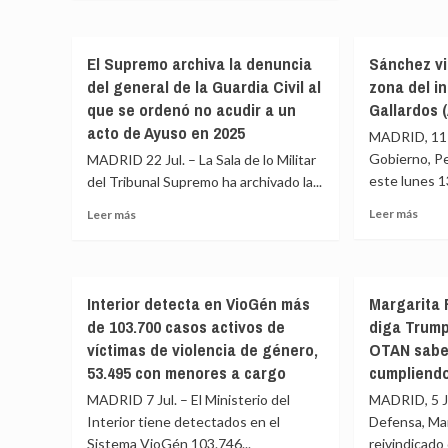
El
sobre
permite
Ávila
Gobi
Los
el
y
decla
incendios
fin
Tole
El Supremo archiva la denuncia
Sánchez vi
zona
de
de
por
grav
del general de la Guardia Civil al
zona del i
Madrid,
las
los
afect
Ávila
que se ordenó no acudir a un
Gallardos 
restricciones
incen
las
y
acto de Ayuso en 2025
en
MADRID, 11 J
áreas
Toledo
varias
daña
Gobierno, Pe
MADRID 22 Jul. – La Sala de lo Militar
calcinan
zonas
por
77.000
este lunes 13
del Tribunal Supremo ha archivado la...
los
hectáreas
Leer
Leer
Leer más
incen
Leer más
y
más
más
un
sobr
sobre
perímetro
Sánc
El
de
visita
Supremo
280
Interior detecta en VioGén más
Margarita 
este
archiva
kilómetros
de 103.700 casos activos de
diga Trump
lunes
la
la
denuncia
víctimas de violencia de género,
OTAN sabe
zona
del
53.495 con menores a cargo
cumpliend
del
general
MADRID 7 Jul. – El Ministerio del
MADRID, 5 Ju
incen
de
de
Interior tiene detectados en el
la
Defensa, Mar
Los
Guardia
Sistema VioGén 103.746...
reivindicado