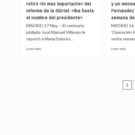
retiró «lo más importante» del
y un mensa
Interior
ninguna
con
‘núm
de
informe de la Gürtel: «Iba hasta
Fernández D
trama
las
dos’
Rajoy
mano
de
el nombre del presidente»
semana del
niega
en
Inter
MADRID 27 May. – El comisario
MADRID 16 Ma
cualquier
alto»
niega
orden
jubilado José Manuel Villarejo le
‘Operación K
habe
de
reportó a María Dolores...
sexta semana
orde
espiar
espia
Leer
Leer
Leer más
a
Leer más
a
más
más
Bárcenas
Bárc
sobre
sobr
en
y
Villarejo
Arch
las
apun
dijo
encri
primeras
que
a
de
declaraciones
las
Pag
Cospedal
Villa
de
grab
1
que
y
acusados
a
de
retiró
un
Rajo
«lo
mens
ent
no
más
que
exist
importante»
salpi
del
a
informe
Fern
de
Díaz,
la
así