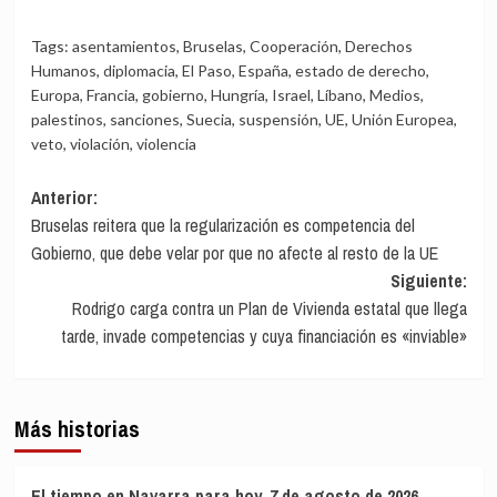
Tags:
asentamientos
,
Bruselas
,
Cooperación
,
Derechos
Humanos
,
diplomacia
,
El Paso
,
España
,
estado de derecho
,
Europa
,
Francia
,
gobierno
,
Hungría
,
Israel
,
Líbano
,
Medios
,
palestinos
,
sanciones
,
Suecia
,
suspensión
,
UE
,
Unión Europea
,
veto
,
violación
,
violencia
Navegación
Anterior:
Bruselas reitera que la regularización es competencia del
de
Gobierno, que debe velar por que no afecte al resto de la UE
entradas
Siguiente:
Rodrigo carga contra un Plan de Vivienda estatal que llega
tarde, invade competencias y cuya financiación es «inviable»
Más historias
El tiempo en Navarra para hoy, 7 de agosto de 2026