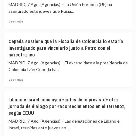
ONU
60
MADRID, 7 Ago. (Agencias) – La Unión Europea (UE) ha
ven
detenidos
asegurado este jueves que Rusia...
en
en
Leer
las
una
Leer más
más
sanciones
redada
sobre
de
israelí
La
EEUU
Cepeda sostiene que la Fiscalía de Colombia lo estaría
UE
contra
investigando para vincularlo junto a Petro con el
afirma
Cuba
narcotráfico
que
un
Rusia
intento
MADRID, 7 Ago. (Agencias) – El excandidato a la presidencia de
ha
de
Colombia Iván Cepeda ha...
reclutado
«alterar
a
el
Leer
Leer más
«más
orden
más
de
constitucional»
sobre
28.000
Cepeda
Líbano e Israel concluyen «antes de lo previsto» otra
extranjeros
sostiene
jornada de diálogo por «acontecimientos en el terreno»,
de
que
según EEUU
135
la
países»
Fiscalía
MADRID, 7 Ago. (Agencias) – Las delegaciones de Líbano e
para
de
Israel, reunidas este jueves en...
combatir
Colombia
en