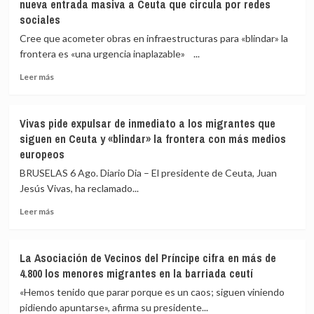
nueva entrada masiva a Ceuta que circula por redes
de
sociales
Medicina
Legal
Cree que acometer obras en infraestructuras para «blindar» la
de
frontera es «una urgencia inaplazable» ...
Ceuta
eleva
Leer
Leer más
a
más
82
sobre
los
Vivas
Vivas pide expulsar de inmediato a los migrantes que
fallecidos
confía
siguen en Ceuta y «blindar» la frontera con más medios
en
en
europeos
el
que
mar
las
BRUSELAS 6 Ago. Diario Dia – El presidente de Ceuta, Juan
intentando
fuerzas
Jesús Vivas, ha reclamado...
cruzar
de
la
seguridad
Leer
Leer más
frontera
impidan
más
la
sobre
nueva
Vivas
La Asociación de Vecinos del Príncipe cifra en más de
entrada
pide
4.800 los menores migrantes en la barriada ceutí
masiva
expulsar
a
de
«Hemos tenido que parar porque es un caos; siguen viniendo
Ceuta
inmediato
pidiendo apuntarse», afirma su presidente...