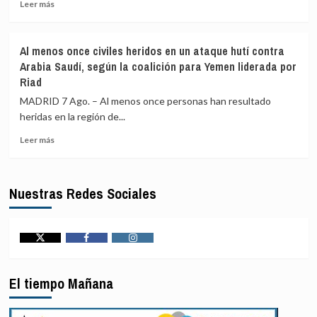
lo
Leer
Leer más
Ucrania
estaría
más
investigando
sobre
para
Líbano
Al menos once civiles heridos en un ataque hutí contra
vincularlo
e
Arabia Saudí, según la coalición para Yemen liderada por
junto
Israel
Riad
a
concluyen
Petro
«antes
MADRID 7 Ago. – Al menos once personas han resultado
con
de
heridas en la región de...
el
lo
narcotráfico
previsto»
Leer
Leer más
otra
más
jornada
sobre
de
Al
Nuestras Redes Sociales
diálogo
menos
por
once
«acontecimientos
civiles
en
heridos
el
en
Twitter
Facebook
Instagram
terreno»,
un
según
ataque
El tiempo Mañana
EEUU
hutí
contra
Arabia