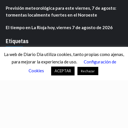
Previsión meteorológica para este viernes, 7 de agosto:
tormentas localmente fuertes en el Noroeste
El tiempo en La Rioja hoy, viernes 7 de agosto de 2026
Etiquetas
La web de Diario Dia utiliza cookies, tanto propias como ajenas,
ANDALUCÍA
ARAGÓN
ASTURIAS
C. VALENCIANA
para mejorar la experiencia de uso.
Configuración de
CASTILLA-LA MANCHA
CASTILLA Y LEÓN
CATALUNYA
Cookies
ACEPTAR
Rechazar
CHANCE
CIENCIA
CULTURA
DEFENSA
DEPORTES
DESCONECTA
DESTACADOS
ECONOMÍA FINANZAS
EDUCACIÓN
ESPAÑA
ESTADOS UNIDOS
EUROPA
EXTREMADURA
FÚTBOL
GALICIA
GENTE
GOBIERNO
IGUALDAD
INFOSALUS.COM