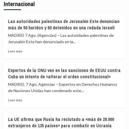
Internacional
señala
prevaricación
que
si
al
rechazan
Gobierno
acoger
Las autoridades palestinas de Jerusalén Este denuncian
le
a
más de 50 heridos y 60 detenidos en una redada israelí
«consta»
menores
MADRID 7 Ago. (Agencias) – Las autoridades palestinas de
el
migrantes
Jerusalén Este han denunciado en la...
llamamiento
de
por
Ceuta
Leer
Leer más
redes
más
a
sobre
una
Las
nueva
Expertos de la ONU ven en las sanciones de EEUU contra
autoridades
entrada
Cuba un intento de «alterar el orden constitucional»
palestinas
masiva
de
MADRID, 7 Ago. Agencias – Expertos en Derechos Humanos
el
Jerusalén
de Naciones Unidas han condenado este...
15
Este
de
Leer
denuncian
Leer más
agosto
más
más
sobre
de
Expertos
50
La UE afirma que Rusia ha reclutado a «más de 28.000
de
heridos
extranjeros de 135 países» para combatir en Ucrania
la
y