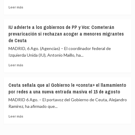
que
a
circula
Leer
los
Leer más
por
más
migrantes
redes
sobre
que
sociales
La
siguen
IU advierte a los gobiernos de PP y Vox: Cometerán
Asociación
en
prevaricación si rechazan acoger a menores migrantes
de
Ceuta
de Ceuta
Vecinos
y
del
«blindar»
MADRID, 6 Ago. (Agencias) – El coordinador federal de
Príncipe
la
Izquierda Unida (IU), Antonio Maíllo, ha...
cifra
frontera
en
con
Leer
Leer más
más
más
más
de
medios
sobre
4.800
europeos
IU
Ceuta señala que al Gobierno le «consta» el llamamiento
los
advierte
por redes a una nueva entrada masiva el 15 de agosto
menores
a
migrantes
los
MADRID 6 Ago. – El portavoz del Gobierno de Ceuta, Alejandro
en
gobiernos
Ramírez, ha afirmado que...
la
de
barriada
Leer
PP
Leer más
ceutí
más
y
sobre
Vox:
Ceuta
Cometerán