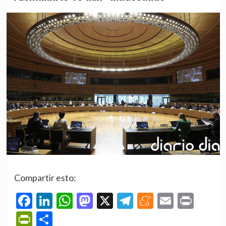
Compartir esto:
Facebook
LinkedIn
WhatsApp
Mastodon
X
Telegram
Meneame
Email
Prin
PrintFriendly
Compartir