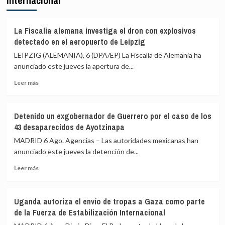
Internacional
una
Mayor
nueva
Oreja
entrada
llama
La Fiscalía alemana investiga el dron con explosivos
masiva
a
detectado en el aeropuerto de Leipzig
el
una
LEIPZIG (ALEMANIA), 6 (DPA/EP) La Fiscalía de Alemania ha
15
reunión
de
anunciado este jueves la apertura de...
de
agosto
PP
Leer
Leer más
y
más
Vox
sobre
para
La
ofrecer
Detenido un exgobernador de Guerrero por el caso de los
Fiscalía
una
43 desaparecidos de Ayotzinapa
alemana
alternativa
investiga
MADRID 6 Ago. Agencias – Las autoridades mexicanas han
política
el
anunciado este jueves la detención de...
tras
dron
la
Leer
con
Leer más
crisis
más
explosivos
de
sobre
detectado
Ceuta
Detenido
en
Uganda autoriza el envío de tropas a Gaza como parte
un
el
de la Fuerza de Estabilización Internacional
exgobernador
aeropuerto
de
de