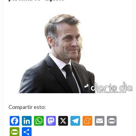
Compartir esto:
Facebook
LinkedIn
WhatsApp
Mastodon
X
Telegram
Meneame
Email
Prin
PrintFriendly
Compartir