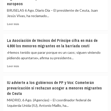
europeos
que
las
BRUSELAS 6 Ago. Diario Dia – El presidente de Ceuta, Juan
fuerzas
Jesús Vivas, ha reclamado...
de
seguridad
Leer
Leer más
impidan
más
la
sobre
nueva
Vivas
La Asociación de Vecinos del Príncipe cifra en más de
entrada
pide
4.800 los menores migrantes en la barriada ceutí
masiva
expulsar
a
de
«Hemos tenido que parar porque es un caos; siguen viniendo
Ceuta
inmediato
pidiendo apuntarse», afirma su presidente...
que
a
circula
Leer
los
Leer más
por
más
migrantes
redes
sobre
que
sociales
La
siguen
IU advierte a los gobiernos de PP y Vox: Cometerán
Asociación
en
prevaricación si rechazan acoger a menores migrantes
de
Ceuta
de Ceuta
Vecinos
y
del
«blindar»
MADRID, 6 Ago. (Agencias) – El coordinador federal de
Príncipe
la
Izquierda Unida (IU), Antonio Maíllo, ha...
cifra
frontera