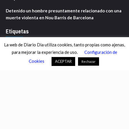
Detenido un hombre presuntamente relacionado con una
muerte violenta en Nou Barris de Barcelona
Etiquetas
La web de Diario Dia utiliza cookies, tanto propias como ajenas,
ANDALUCÍA
ARAGÓN
ASTURIAS
C. VALENCIANA
para mejorar la experiencia de uso.
Configuración de
CASTILLA-LA MANCHA
CASTILLA Y LEÓN
CATALUNYA
Cookies
ACEPTAR
Rechazar
CHANCE
CIENCIA
CULTURA
DEFENSA
DEPORTES
DESCONECTA
DESTACADOS
ECONOMÍA FINANZAS
EDUCACIÓN
ESPAÑA
ESTADOS UNIDOS
EUROPA
EXTREMADURA
FÚTBOL
GALICIA
GENTE
GOBIERNO
IGUALDAD
INFOSALUS.COM