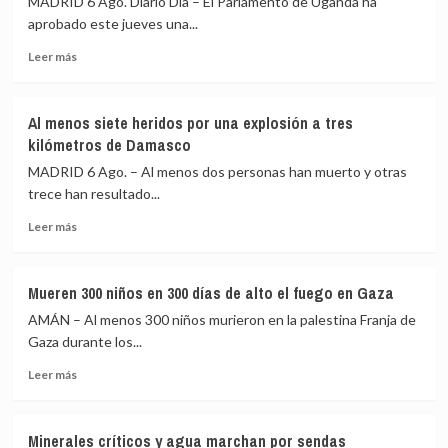
MADRID 6 Ago. Diario Dia – El Parlamento de Uganda ha
Guerrero
Leipzig
aprobado este jueves una...
por
Leer
el
Leer más
más
caso
sobre
de
Uganda
los
Al menos siete heridos por una explosión a tres
autoriza
43
kilómetros de Damasco
el
desaparecidos
envío
de
MADRID 6 Ago. – Al menos dos personas han muerto y otras
de
Ayotzinapa
trece han resultado...
tropas
Leer
a
Leer más
más
Gaza
sobre
como
Al
parte
Mueren 300 niños en 300 días de alto el fuego en Gaza
menos
de
AMÁN – Al menos 300 niños murieron en la palestina Franja de
siete
la
heridos
Fuerza
Gaza durante los...
por
de
Leer
Leer más
una
Estabilización
más
explosión
Internacional
sobre
a
Mueren
tres
Minerales críticos y agua marchan por sendas
300