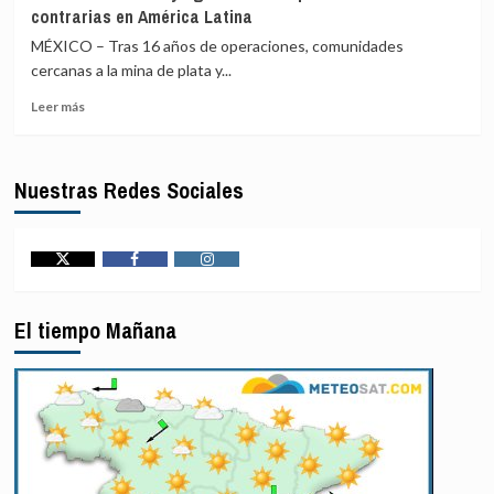
kilómetros
contrarias en América Latina
niños
de
en
MÉXICO – Tras 16 años de operaciones, comunidades
Damasco
300
cercanas a la mina de plata y...
días
Leer
de
Leer más
más
alto
sobre
el
Minerales
fuego
Nuestras Redes Sociales
críticos
en
y
Gaza
agua
marchan
por
Twitter
Facebook
Instagram
sendas
contrarias
El tiempo Mañana
en
América
Latina