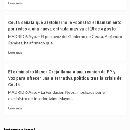
en
con
Leer
Leer más
más
más
más
de
medios
sobre
4.800
europeos
IU
Ceuta señala que al Gobierno le «consta» el llamamiento
los
advierte
por redes a una nueva entrada masiva el 15 de agosto
menores
a
migrantes
los
MADRID 6 Ago. – El portavoz del Gobierno de Ceuta, Alejandro
en
gobiernos
Ramírez, ha afirmado que...
la
de
barriada
Leer
PP
Leer más
ceutí
más
y
sobre
Vox:
Ceuta
Cometerán
El exministro Mayor Oreja llama a una reunión de PP y
señala
prevaricación
Vox para ofrecer una alternativa política tras la crisis de
que
si
Ceuta
al
rechazan
Gobierno
acoger
MADRID 6 Ago. – La Fundación Neos, impulsada por el
le
a
exministro de Interior Jaime Mayor...
«consta»
menores
el
migrantes
Leer
Leer más
llamamiento
de
más
por
Ceuta
sobre
redes
El
a
exministro