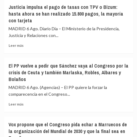
Justicia impulsa el pago de tasas con TPV o Bizum:
hasta ahora se han realizado 15.800 pagos, la mayoría
con tarjeta
MADRID 6 Ago. Diario Dia – El Ministerio de la Presidencia,
Justicia y Relaciones con...
Leer
Leer más
más
sobre
Justicia
El PP vuelve a pedir que Sánchez vaya al Congreso por la
impulsa
crisis de Ceuta y también Marlaska, Robles, Albares y
el
Bolaños
pago
de
MADRID 6 Ago. (Agencias) – El PP quiere la forzar la
tasas
comparecencia en el Congreso...
con
TPV
Leer
Leer más
o
más
Bizum:
sobre
hasta
El
Vox propone que el Congreso pida echar a Marruecos de
ahora
PP
la organización del Mundial de 2030 y que la final sea en
se
vuelve