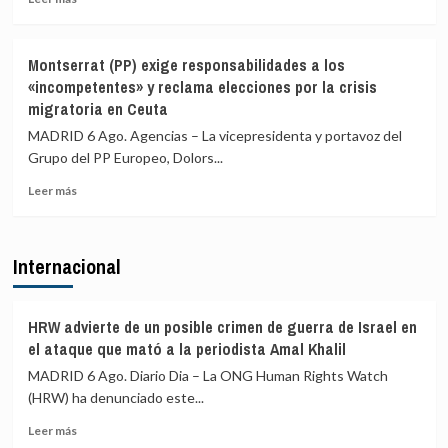
que
más
en
la
sobre
sus
final
El
gobiernos
Montserrat (PP) exige responsabilidades a los
sea
juez
autonómicos
«incompetentes» y reclama elecciones por la crisis
en
propone
al
migratoria en Ceuta
España
juzgar
reparto
a
de
MADRID 6 Ago. Agencias – La vicepresidenta y portavoz del
la
menores
Grupo del PP Europeo, Dolors...
alcaldesa
migrantes
de
y
Leer
Leer más
Alcalá
no
más
por
ve
sobre
la
riesgo
Montserrat
Internacional
presunta
de
(PP)
filtración
ruptura
exige
de
responsabilidades
denuncias
a
HRW advierte de un posible crimen de guerra de Israel en
de
los
el ataque que mató a la periodista Amal Khalil
agresiones
«incompetentes»
MADRID 6 Ago. Diario Dia – La ONG Human Rights Watch
sexuales
y
(HRW) ha denunciado este...
reclama
elecciones
Leer
Leer más
por
más