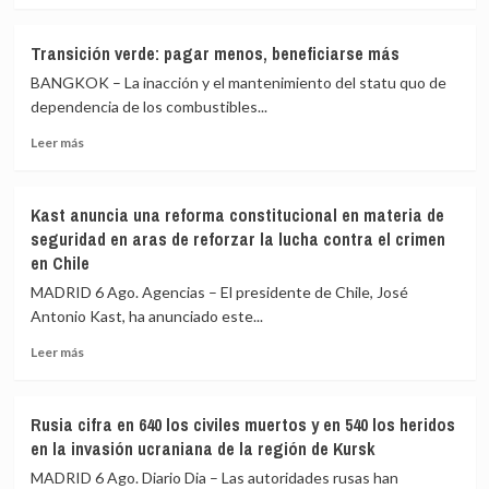
la
sobre
crisis
HRW
migratoria
Transición verde: pagar menos, beneficiarse más
advierte
en
BANGKOK – La inacción y el mantenimiento del statu quo de
de
Ceuta
un
dependencia de los combustibles...
posible
Leer
Leer más
crimen
más
de
sobre
guerra
Transición
de
Kast anuncia una reforma constitucional en materia de
verde:
Israel
seguridad en aras de reforzar la lucha contra el crimen
pagar
en
en Chile
menos,
el
beneficiarse
ataque
MADRID 6 Ago. Agencias – El presidente de Chile, José
más
que
Antonio Kast, ha anunciado este...
mató
Leer
a
Leer más
más
la
sobre
periodista
Kast
Amal
Rusia cifra en 640 los civiles muertos y en 540 los heridos
anuncia
Khalil
en la invasión ucraniana de la región de Kursk
una
reforma
MADRID 6 Ago. Diario Dia – Las autoridades rusas han