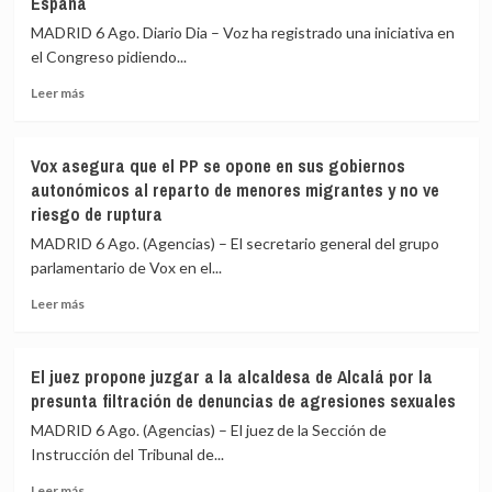
España
han
a
realizado
pedir
MADRID 6 Ago. Diario Dia – Voz ha registrado una iniciativa en
15.800
que
el Congreso pidiendo...
pagos,
Sánchez
la
vaya
Leer
Leer más
mayoría
al
más
con
Congreso
sobre
tarjeta
por
Vox
Vox asegura que el PP se opone en sus gobiernos
la
propone
autonómicos al reparto de menores migrantes y no ve
crisis
que
riesgo de ruptura
de
el
Ceuta
Congreso
MADRID 6 Ago. (Agencias) – El secretario general del grupo
y
pida
parlamentario de Vox en el...
también
echar
Marlaska,
a
Leer
Leer más
Robles,
Marruecos
más
Albares
de
sobre
y
la
Vox
El juez propone juzgar a la alcaldesa de Alcalá por la
Bolaños
organización
asegura
presunta filtración de denuncias de agresiones sexuales
del
que
Mundial
el
MADRID 6 Ago. (Agencias) – El juez de la Sección de
de
PP
Instrucción del Tribunal de...
2030
se
y
Leer
opone
Leer más