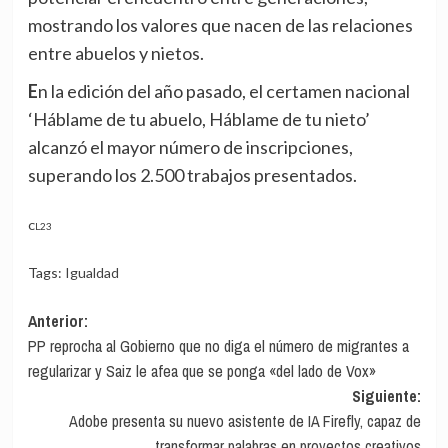
mostrando los valores que nacen de las relaciones
entre abuelos y nietos.
En la edición del año pasado, el certamen nacional
‘Háblame de tu abuelo, Háblame de tu nieto’
alcanzó el mayor número de inscripciones,
superando los 2.500 trabajos presentados.
CL23
Tags:
Igualdad
Navegación
Anterior:
PP reprocha al Gobierno que no diga el número de migrantes a
de
regularizar y Saiz le afea que se ponga «del lado de Vox»
entradas
Siguiente:
Adobe presenta su nuevo asistente de IA Firefly, capaz de
transformar palabras en proyectos creativos