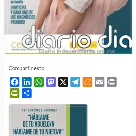
Compartir esto:
Facebook
LinkedIn
WhatsApp
Mastodon
X
Telegram
Meneame
Email
Prin
PrintFriendly
Compartir