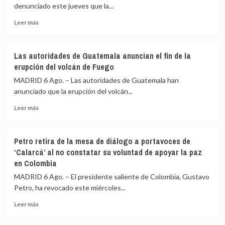
constitucional
denunciado este jueves que la...
en
Leer
materia
Leer más
más
de
sobre
seguridad
Rusia
en
Las autoridades de Guatemala anuncian el fin de la
cifra
aras
erupción del volcán de Fuego
en
de
640
reforzar
MADRID 6 Ago. – Las autoridades de Guatemala han
los
la
anunciado que la erupción del volcán...
civiles
lucha
Leer
muertos
contra
Leer más
más
y
el
sobre
en
crimen
Las
540
en
Petro retira de la mesa de diálogo a portavoces de
autoridades
los
Chile
‘Calarcá’ al no constatar su voluntad de apoyar la paz
de
heridos
en Colombia
Guatemala
en
anuncian
la
MADRID 6 Ago. – El presidente saliente de Colombia, Gustavo
el
invasión
Petro, ha revocado este miércoles...
fin
ucraniana
de
de
Leer
Leer más
la
la
más
erupción
región
sobre