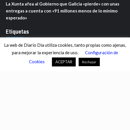
La Xunta afea al Gobierno que Galicia «pierde» con unas
entregas a cuenta con «91 millones menos de lo mínimo
esperado»
Etiquetas
La web de Diario Dia utiliza cookies, tanto propias como ajenas,
ANDALUCÍA
ARAGÓN
ASTURIAS
C. VALENCIANA
para mejorar la experiencia de uso.
Configuración de
CASTILLA-LA MANCHA
CASTILLA Y LEÓN
CATALUNYA
Cookies
ACEPTAR
Rechazar
CHANCE
CIENCIA
CULTURA
DEFENSA
DEPORTES
DESCONECTA
DESTACADOS
ECONOMÍA FINANZAS
EDUCACIÓN
ESPAÑA
ESTADOS UNIDOS
EUROPA
EXTREMADURA
FÚTBOL
GALICIA
GENTE
GOBIERNO
IGUALDAD
INFOSALUS.COM