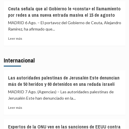
4.800
europeos
IU
Ceuta señala que al Gobierno le «consta» el llamamiento
los
advierte
por redes a una nueva entrada masiva el 15 de agosto
menores
a
migrantes
los
MADRID 6 Ago. – El portavoz del Gobierno de Ceuta, Alejandro
en
gobiernos
Ramírez, ha afirmado que...
la
de
barriada
Leer
PP
Leer más
ceutí
más
y
sobre
Vox:
Ceuta
Cometerán
Internacional
señala
prevaricación
que
si
al
rechazan
Gobierno
acoger
Las autoridades palestinas de Jerusalén Este denuncian
le
a
más de 50 heridos y 60 detenidos en una redada israelí
«consta»
menores
MADRID 7 Ago. (Agencias) – Las autoridades palestinas de
el
migrantes
Jerusalén Este han denunciado en la...
llamamiento
de
por
Ceuta
Leer
Leer más
redes
más
a
sobre
una
Las
nueva
Expertos de la ONU ven en las sanciones de EEUU contra
autoridades