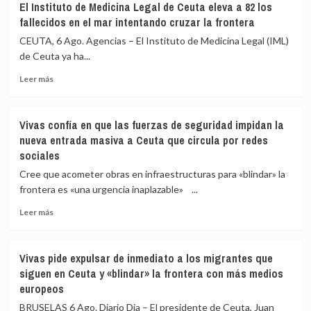
El Instituto de Medicina Legal de Ceuta eleva a 82 los
fallecidos en el mar intentando cruzar la frontera
CEUTA, 6 Ago. Agencias – El Instituto de Medicina Legal (IML)
de Ceuta ya ha...
Leer
Leer más
más
sobre
El
Vivas confía en que las fuerzas de seguridad impidan la
Instituto
nueva entrada masiva a Ceuta que circula por redes
de
sociales
Medicina
Legal
Cree que acometer obras en infraestructuras para «blindar» la
de
frontera es «una urgencia inaplazable» ...
Ceuta
eleva
Leer
Leer más
a
más
82
sobre
los
Vivas
Vivas pide expulsar de inmediato a los migrantes que
fallecidos
confía
siguen en Ceuta y «blindar» la frontera con más medios
en
en
europeos
el
que
mar
las
BRUSELAS 6 Ago. Diario Dia – El presidente de Ceuta, Juan