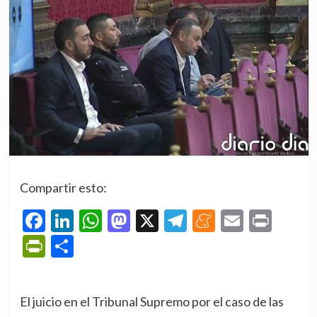
Compartir esto:
Facebook
LinkedIn
WhatsApp
Mastodon
X
Telegram
Meneame
Email
Prin
PrintFriendly
Compartir
El juicio en el Tribunal Supremo por el caso de las