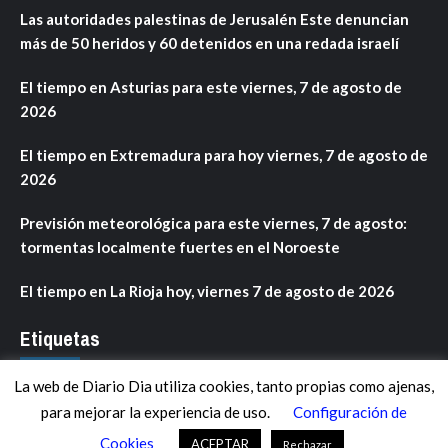
Las autoridades palestinas de Jerusalén Este denuncian
más de 50 heridos y 60 detenidos en una redada israelí
El tiempo en Asturias para este viernes, 7 de agosto de
2026
El tiempo en Extremadura para hoy viernes, 7 de agosto de
2026
Previsión meteorológica para este viernes, 7 de agosto:
tormentas localmente fuertes en el Noroeste
El tiempo en La Rioja hoy, viernes 7 de agosto de 2026
Etiquetas
La web de Diario Dia utiliza cookies, tanto propias como ajenas,
ANDALUCÍA
ARAGÓN
ASTURIAS
C. VALENCIANA
para mejorar la experiencia de uso.
Configuración de
CASTILLA-LA MANCHA
CASTILLA Y LEÓN
CATALUNYA
Cookies
ACEPTAR
Rechazar