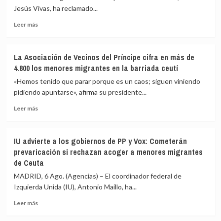
intentando
fuerzas
Jesús Vivas, ha reclamado...
cruzar
de
la
seguridad
Leer
Leer más
frontera
impidan
más
la
sobre
nueva
Vivas
La Asociación de Vecinos del Príncipe cifra en más de
entrada
pide
4.800 los menores migrantes en la barriada ceutí
masiva
expulsar
a
de
«Hemos tenido que parar porque es un caos; siguen viniendo
Ceuta
inmediato
pidiendo apuntarse», afirma su presidente...
que
a
circula
Leer
los
Leer más
por
más
migrantes
redes
sobre
que
sociales
La
siguen
IU advierte a los gobiernos de PP y Vox: Cometerán
Asociación
en
prevaricación si rechazan acoger a menores migrantes
de
Ceuta
de Ceuta
Vecinos
y
del
«blindar»
MADRID, 6 Ago. (Agencias) – El coordinador federal de
Príncipe
la
Izquierda Unida (IU), Antonio Maíllo, ha...
cifra
frontera
en
con
Leer
Leer más
más
más
más
de
medios
sobre