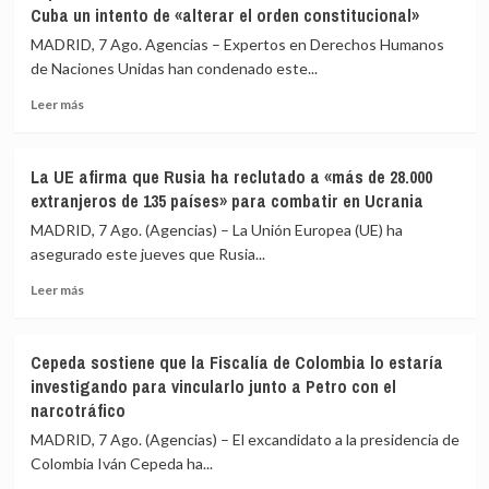
entrada
Cuba un intento de «alterar el orden constitucional»
palestinas
masiva
de
MADRID, 7 Ago. Agencias – Expertos en Derechos Humanos
el
Jerusalén
de Naciones Unidas han condenado este...
15
Este
de
Leer
denuncian
Leer más
agosto
más
más
sobre
de
Expertos
50
La UE afirma que Rusia ha reclutado a «más de 28.000
de
heridos
extranjeros de 135 países» para combatir en Ucrania
la
y
ONU
60
MADRID, 7 Ago. (Agencias) – La Unión Europea (UE) ha
ven
detenidos
asegurado este jueves que Rusia...
en
en
Leer
las
una
Leer más
más
sanciones
redada
sobre
de
israelí
La
EEUU
Cepeda sostiene que la Fiscalía de Colombia lo estaría
UE
contra
investigando para vincularlo junto a Petro con el
afirma
Cuba
narcotráfico
que
un
Rusia
intento
MADRID, 7 Ago. (Agencias) – El excandidato a la presidencia de
ha
de
Colombia Iván Cepeda ha...
reclutado
«alterar