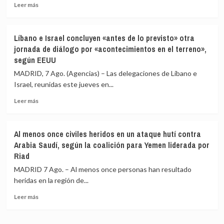
a
el
Leer
Leer más
«más
orden
más
de
constitucional»
sobre
28.000
Cepeda
Líbano e Israel concluyen «antes de lo previsto» otra
extranjeros
sostiene
jornada de diálogo por «acontecimientos en el terreno»,
de
que
según EEUU
135
la
países»
Fiscalía
MADRID, 7 Ago. (Agencias) – Las delegaciones de Líbano e
para
de
Israel, reunidas este jueves en...
combatir
Colombia
en
lo
Leer
Leer más
Ucrania
estaría
más
investigando
sobre
para
Líbano
Al menos once civiles heridos en un ataque hutí contra
vincularlo
e
Arabia Saudí, según la coalición para Yemen liderada por
junto
Israel
Riad
a
concluyen
Petro
«antes
MADRID 7 Ago. – Al menos once personas han resultado
con
de
heridas en la región de...
el
lo
narcotráfico
previsto»
Leer
Leer más
otra
más
jornada
sobre
de
Al