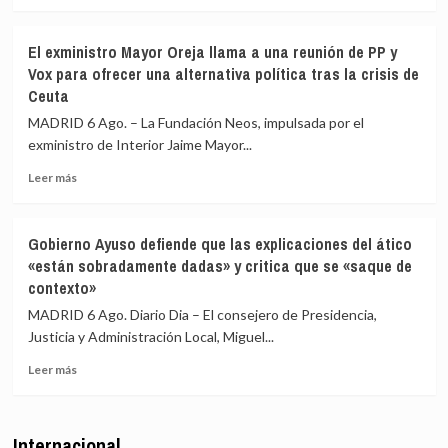
ceutí
más
y
sobre
Vox:
Ceuta
Cometerán
El exministro Mayor Oreja llama a una reunión de PP y
señala
prevaricación
Vox para ofrecer una alternativa política tras la crisis de
que
si
Ceuta
al
rechazan
Gobierno
acoger
MADRID 6 Ago. – La Fundación Neos, impulsada por el
le
a
exministro de Interior Jaime Mayor...
«consta»
menores
el
migrantes
Leer
Leer más
llamamiento
de
más
por
Ceuta
sobre
redes
El
Gobierno Ayuso defiende que las explicaciones del ático
a
exministro
«están sobradamente dadas» y critica que se «saque de
una
Mayor
contexto»
nueva
Oreja
entrada
llama
MADRID 6 Ago. Diario Dia – El consejero de Presidencia,
masiva
a
Justicia y Administración Local, Miguel...
el
una
15
reunión
Leer
Leer más
de
de
más
agosto
PP
sobre
y
Gobierno
Internacional
Vox
Ayuso