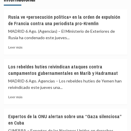
para
defiende
ofrecer
que
una
las
Rusia ve «persecución política» en la orden de expulsión
alternativa
explicaciones
de Francia contra una periodista pro-Kremlin
política
del
MADRID 6 Ago. (Agencias) – El Ministerio de Exteriores de
tras
ático
la
Rusia ha condenado este jueves...
«están
crisis
sobradamente
Leer
Leer más
de
dadas»
más
Ceuta
y
sobre
critica
Rusia
que
Los rebeldes hutíes reivindican ataques contra
ve
se
campamentos gubernamentales en Marib y Hadramaut
«persecución
«saque
política»
MADRID 6 Ago. Agencias – Los rebeldes hutíes de Yemen han
de
en
reivindicado este jueves una...
contexto»
la
Leer
orden
Leer más
más
de
sobre
expulsión
Los
de
Expertos de la ONU alertan sobre una “Gaza silenciosa”
rebeldes
Francia
en Cuba
hutíes
contra
reivindican
una
GINEBRA – Expertos de las Naciones Unidas en derechos