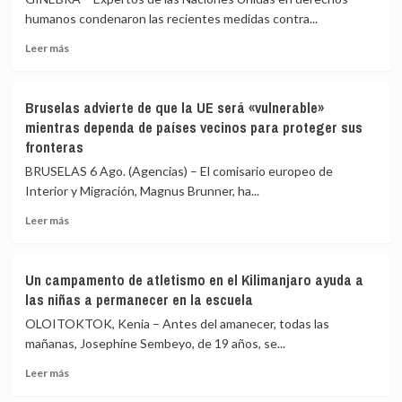
ataques
periodista
humanos condenaron las recientes medidas contra...
contra
pro-
Leer
campamentos
Kremlin
Leer más
más
gubernamentales
sobre
en
Expertos
Marib
Bruselas advierte de que la UE será «vulnerable»
de
y
mientras dependa de países vecinos para proteger sus
la
Hadramaut
fronteras
ONU
alertan
BRUSELAS 6 Ago. (Agencias) – El comisario europeo de
sobre
Interior y Migración, Magnus Brunner, ha...
una
“Gaza
Leer
Leer más
silenciosa”
más
en
sobre
Cuba
Bruselas
Un campamento de atletismo en el Kilimanjaro ayuda a
advierte
las niñas a permanecer en la escuela
de
que
OLOITOKTOK, Kenia – Antes del amanecer, todas las
la
mañanas, Josephine Sembeyo, de 19 años, se...
UE
Leer
será
Leer más
más
«vulnerable»