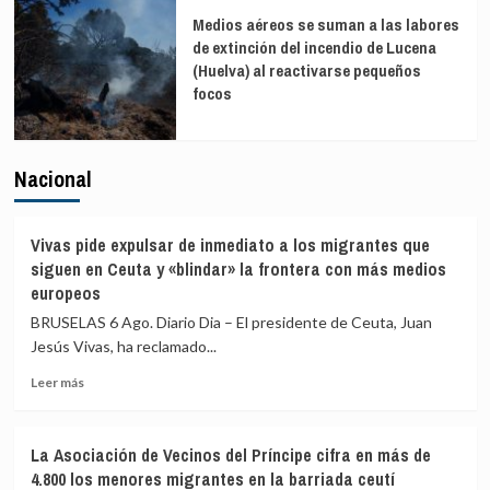
Medios aéreos se suman a las labores
de extinción del incendio de Lucena
(Huelva) al reactivarse pequeños
focos
Nacional
Vivas pide expulsar de inmediato a los migrantes que
siguen en Ceuta y «blindar» la frontera con más medios
europeos
BRUSELAS 6 Ago. Diario Dia – El presidente de Ceuta, Juan
Jesús Vivas, ha reclamado...
Leer
Leer más
más
sobre
Vivas
La Asociación de Vecinos del Príncipe cifra en más de
pide
4.800 los menores migrantes en la barriada ceutí
expulsar