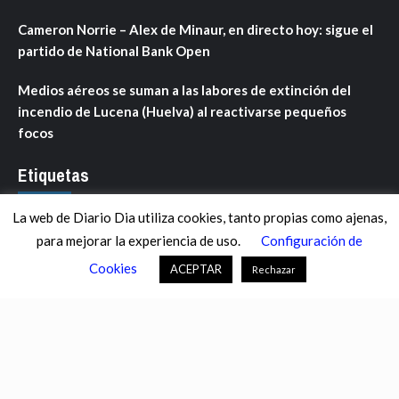
Cameron Norrie – Alex de Minaur, en directo hoy: sigue el
partido de National Bank Open
Medios aéreos se suman a las labores de extinción del
incendio de Lucena (Huelva) al reactivarse pequeños
focos
Etiquetas
La web de Diario Dia utiliza cookies, tanto propias como ajenas,
ANDALUCÍA
ARAGÓN
ASTURIAS
C. VALENCIANA
para mejorar la experiencia de uso.
Configuración de
CASTILLA-LA MANCHA
CASTILLA Y LEÓN
CATALUNYA
Cookies
ACEPTAR
Rechazar
CHANCE
CIENCIA
CULTURA
DEFENSA
DEPORTES
DESCONECTA
DESTACADOS
ECONOMÍA FINANZAS
EDUCACIÓN
ESPAÑA
ESTADOS UNIDOS
EUROPA