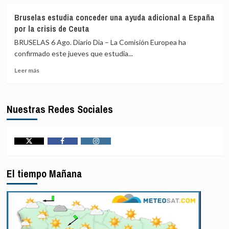
sobre
mientras
Un
dependa
Bruselas estudia conceder una ayuda adicional a España
campamento
de
por la crisis de Ceuta
de
países
atletismo
vecinos
BRUSELAS 6 Ago. Diario Dia – La Comisión Europea ha
en
para
confirmado este jueves que estudia...
el
proteger
Leer
Kilimanjaro
sus
Leer más
más
ayuda
fronteras
sobre
a
Bruselas
las
Nuestras Redes Sociales
estudia
niñas
conceder
a
una
permanecer
ayuda
en
adicional
la
Twitter
Facebook
Instagram
a
escuela
España
El tiempo Mañana
por
la
crisis
de
Ceuta