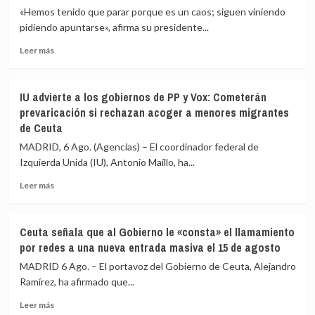
de
«Hemos tenido que parar porque es un caos; siguen viniendo
inmediato
pidiendo apuntarse», afirma su presidente...
a
Leer
los
Leer más
más
migrantes
sobre
que
La
siguen
IU advierte a los gobiernos de PP y Vox: Cometerán
Asociación
en
prevaricación si rechazan acoger a menores migrantes
de
Ceuta
de Ceuta
Vecinos
y
del
«blindar»
MADRID, 6 Ago. (Agencias) – El coordinador federal de
Príncipe
la
Izquierda Unida (IU), Antonio Maíllo, ha...
cifra
frontera
en
con
Leer
Leer más
más
más
más
de
medios
sobre
4.800
europeos
IU
Ceuta señala que al Gobierno le «consta» el llamamiento
los
advierte
por redes a una nueva entrada masiva el 15 de agosto
menores
a
migrantes
los
MADRID 6 Ago. – El portavoz del Gobierno de Ceuta, Alejandro
en
gobiernos
Ramírez, ha afirmado que...
la
de
barriada
Leer
PP
Leer más