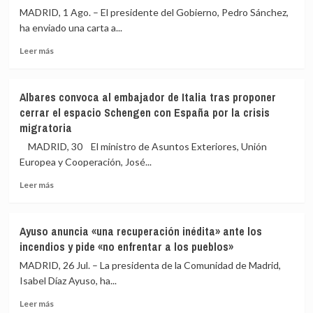
la
llama
MADRID, 1 Ago. – El presidente del Gobierno, Pedro Sánchez,
actitud
a
ha enviado una carta a...
de
la
Italia
«solidaridad»
Leer
Leer más
y
para
más
le
defender
sobre
acusa
las
Sánchez
Albares convoca al embajador de Italia tras proponer
de
fronteras
traslada
cerrar el espacio Schengen con España por la crisis
utilizar
exteriores
a
migratoria
la
Von
crisis
der
MADRID, 30 El ministro de Asuntos Exteriores, Unión
en
Leyen
Europea y Cooperación, José...
Ceuta
su
con
«preocupación»
Leer
Leer más
«fines
por
más
políticos»
la
sobre
reacción
Albares
Ayuso anuncia «una recuperación inédita» ante los
de
convoca
incendios y pide «no enfrentar a los pueblos»
gobiernos
al
europeos
embajador
MADRID, 26 Jul. – La presidenta de la Comunidad de Madrid,
tras
de
Isabel Díaz Ayuso, ha...
la
Italia
crisis
Leer
tras
Leer más