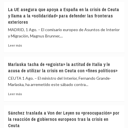
sobre
en
absoluta»
Los
Ceuta
La UE asegura que apoya a España en la crisis de Ceuta
Veintisiete
y
y llama a la «solidaridad» para defender las fronteras
constatan
avisa
exteriores
que
que
España
la
MADRID, 1 Ago. – El comisario europeo de Asuntos de Interior
controló
solidaridad
y Migración, Magnus Brunner,...
con
europea
rapidez
«ha
Leer
Leer más
la
muerto»
más
crisis
sobre
de
La
Marlaska tacha de «egoísta» la actitud de Italia y le
Ceuta
UE
acusa de utilizar la crisis en Ceuta con «fines políticos»
y
asegura
expresan
que
CEUTA 1 Ago. – El ministro del Interior, Fernando Grande-
su
apoya
Marlaska, ha arremetido este sábado contra...
solidaridad
a
Leer
España
Leer más
más
en
sobre
la
Marlaska
crisis
Sánchez traslada a Von der Leyen su «preocupación» por
tacha
de
la reacción de gobiernos europeos tras la crisis en
de
Ceuta
Ceuta
«egoísta»
y