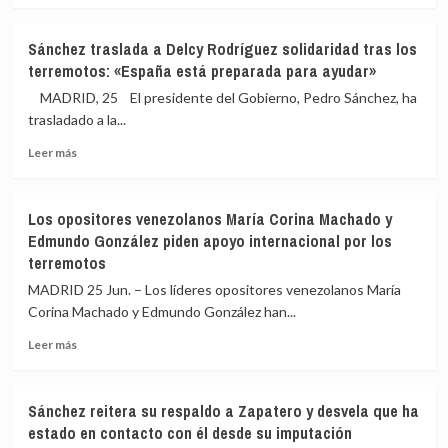
Venezuela
sobre
El
Sánchez traslada a Delcy Rodríguez solidaridad tras los
Gobierno
terremotos: «España está preparada para ayudar»
ofrece
envío
MADRID, 25 El presidente del Gobierno, Pedro Sánchez, ha
de
trasladado a la...
material,
Leer
financiación
Leer más
más
y
sobre
un
Sánchez
hospital
Los opositores venezolanos María Corina Machado y
traslada
de
Edmundo González piden apoyo internacional por los
a
campaña
terremotos
Delcy
de
Rodríguez
AECID
MADRID 25 Jun. – Los líderes opositores venezolanos María
solidaridad
a
Corina Machado y Edmundo González han...
tras
Venezuela
los
además
Leer
Leer más
terremotos:
de
más
«España
la
sobre
está
UME
Los
Sánchez reitera su respaldo a Zapatero y desvela que ha
preparada
opositores
estado en contacto con él desde su imputación
para
venezolanos