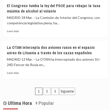
Feijóo
asistió
El Congreso tumba la ley del PSOE para rebajar la tasa
asegura
al
máxima de alcohol al volante
que
Primavera
su
Sound
MADRID 18 Mar. – La Comisión de Interior del Congreso, con
objetivo
competencia legislativa plena, ha...
es
Leer
«devolver
Leer más
más
a
sobre
España
El
un
La OTAN intercepta dos aviones rusos en el espacio
Congreso
Gobierno
aéreo de Lituania a través de los cazas españoles
tumba
limpio»
la
MADRID 12 Mar. – La OTAN ha interceptado dos aviones SU-
ley
24D Fencer de Rusia en...
del
Leer
PSOE
Leer más
más
para
sobre
rebajar
La
la
Paginación
OTAN
tasa
1
2
3
Siguiente
intercepta
máxima
de
dos
de
Ultima Hora
Popular
entradas
aviones
alcohol
rusos
al