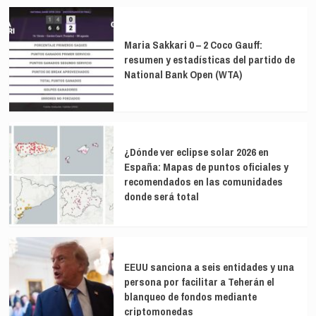
en
volante
el
espacio
Maria Sakkari 0 – 2 Coco Gauff:
aéreo
resumen y estadísticas del partido de
de
National Bank Open (WTA)
Lituania
a
través
de
los
cazas
¿Dónde ver eclipse solar 2026 en
españoles
España: Mapas de puntos oficiales y
recomendados en las comunidades
donde será total
EEUU sanciona a seis entidades y una
persona por facilitar a Teherán el
blanqueo de fondos mediante
criptomonedas