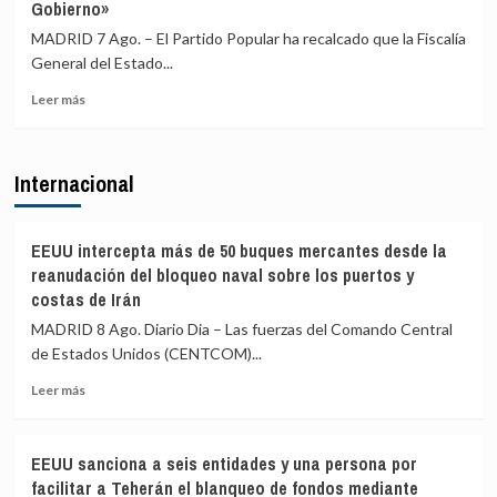
Gobierno»
ERC
en
MADRID 7 Ago. – El Partido Popular ha recalcado que la Fiscalía
Girona
General del Estado...
expedientado
deja
Leer
Leer más
el
más
partido
sobre
y
El
Internacional
renuncia
PP
a
afirma
todos
que
sus
la
EEUU intercepta más de 50 buques mercantes desde la
cargos
Fiscalía
reanudación del bloqueo naval sobre los puertos y
está
costas de Irán
para
MADRID 8 Ago. Diario Dia – Las fuerzas del Comando Central
«defender
el
de Estados Unidos (CENTCOM)...
interés»
Leer
Leer más
de
más
los
sobre
menores
EEUU
y
EEUU sanciona a seis entidades y una persona por
intercepta
«no
facilitar a Teherán el blanqueo de fondos mediante
más
para