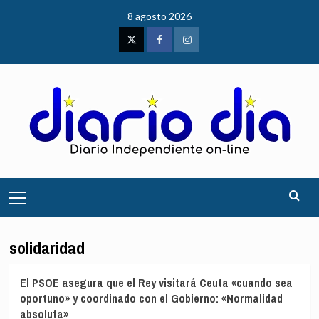
Saltar
8 agosto 2026
al
contenido
Twitter
Facebook
Instagram
Menú
principal
solidaridad
El PSOE asegura que el Rey visitará Ceuta «cuando sea
oportuno» y coordinado con el Gobierno: «Normalidad
absoluta»