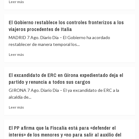
Leer
escenifican
Leer más
más
la
sobre
relación
El
de
El Gobierno restablece los controles fronterizos a los
Gobierno
«fraternidad»
viajeros procedentes de Italia
de
de
España
España
MADRID 7 Ago. Diario Dia – El Gobierno ha acordado
restablece
y
restablecer de manera temporal los...
los
Colombia
Leer
controles
Leer más
más
fronterizos
sobre
a
El
los
El excandidato de ERC en Girona expedientado deja el
Gobierno
viajeros
partido y renuncia a todos sus cargos
restablece
procedentes
los
de
GIRONA 7 Ago. Diario Dia – El ya excandidato de ERC a la
controles
Italia
alcaldía de...
fronterizos
Leer
a
Leer más
más
los
sobre
viajeros
El
procedentes
El PP afirma que la Fiscalía está para «defender el
excandidato
de
interés» de los menores y «no para salir al auxilio del
de
Italia