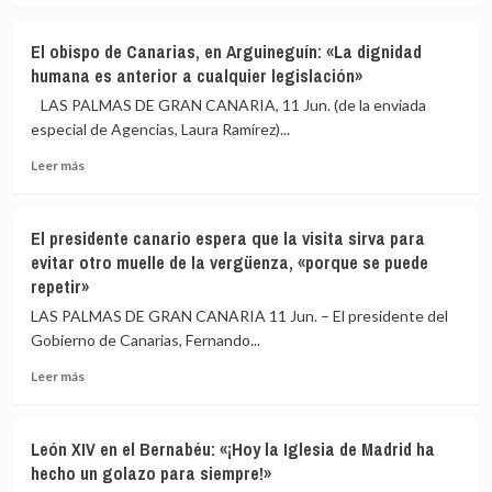
atasca
sobre
al
El
El obispo de Canarias, en Arguineguín: «La dignidad
Gobierno:
jefe
humana es anterior a cualquier legislación»
un
de
año
DDHH
LAS PALMAS DE GRAN CANARIA, 11 Jun. (de la enviada
en
de
especial de Agencias, Laura Ramírez)...
blanco
la
ante
Leer
ONU
Leer más
la
más
denuncia
falta
sobre
la
de
El
«instrumentalización»
El presidente canario espera que la visita sirva para
avances
obispo
de
evitar otro muelle de la vergüenza, «porque se puede
de
ataques
repetir»
Canarias,
en
en
Reino
LAS PALMAS DE GRAN CANARIA 11 Jun. – El presidente del
Arguineguín:
Unido
Gobierno de Canarias, Fernando...
«La
para
dignidad
«incitar
Leer
Leer más
humana
al
más
es
odio»
sobre
anterior
El
León XIV en el Bernabéu: «¡Hoy la Iglesia de Madrid ha
a
presidente
hecho un golazo para siempre!»
cualquier
canario