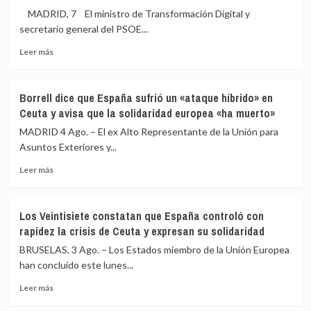
MADRID, 7 El ministro de Transformación Digital y
secretario general del PSOE...
Leer
Leer más
más
sobre
El
Borrell dice que España sufrió un «ataque híbrido» en
PSOE
Ceuta y avisa que la solidaridad europea «ha muerto»
asegura
que
MADRID 4 Ago. – El ex Alto Representante de la Unión para
el
Asuntos Exteriores y...
Rey
Leer
visitará
Leer más
más
Ceuta
sobre
«cuando
Borrell
sea
Los Veintisiete constatan que España controló con
dice
oportuno»
rapidez la crisis de Ceuta y expresan su solidaridad
que
y
España
coordinado
BRUSELAS, 3 Ago. – Los Estados miembro de la Unión Europea
sufrió
con
han concluido este lunes...
un
el
Leer
«ataque
Gobierno:
Leer más
más
híbrido»
«Normalidad