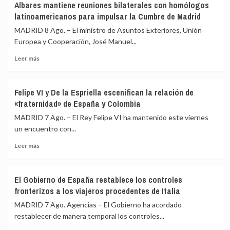
Albares mantiene reuniones bilaterales con homólogos
latinoamericanos para impulsar la Cumbre de Madrid
MADRID 8 Ago. – El ministro de Asuntos Exteriores, Unión
Europea y Cooperación, José Manuel...
Leer
Leer más
más
sobre
Albares
Felipe VI y De la Espriella escenifican la relación de
mantiene
«fraternidad» de España y Colombia
reuniones
bilaterales
MADRID 7 Ago. – El Rey Felipe VI ha mantenido este viernes
con
un encuentro con...
homólogos
Leer
latinoamericanos
Leer más
más
para
sobre
impulsar
Felipe
la
El Gobierno de España restablece los controles
VI
Cumbre
fronterizos a los viajeros procedentes de Italia
y
de
De
Madrid
MADRID 7 Ago. Agencias – El Gobierno ha acordado
la
restablecer de manera temporal los controles...
Espriella