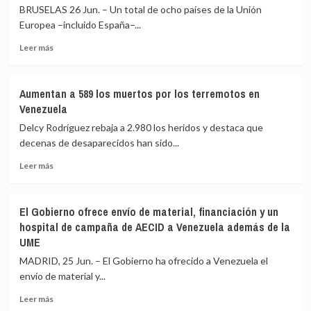
del
el
BRUSELAS 26 Jun. – Un total de ocho países de la Unión
líder
Comité
Europea –incluido España–...
supremo
Federal
Alí
Leer
que
Leer más
Jamenei
más
el
sobre
PSOE
Ocho
no
Aumentan a 589 los muertos por los terremotos en
países
se
Venezuela
de
ha
la
financiado
Delcy Rodríguez rebaja a 2.980 los heridos y destaca que
UE
ilegalmente
decenas de desaparecidos han sido...
envían
y
Leer
ayuda
defiende
Leer más
más
a
sus
sobre
Venezuela
medidas
Aumentan
a
anticorrupción
El Gobierno ofrece envío de material, financiación y un
a
través
hospital de campaña de AECID a Venezuela además de la
589
del
UME
los
Mecanismo
muertos
de
MADRID, 25 Jun. – El Gobierno ha ofrecido a Venezuela el
por
Protección
envío de material y...
los
Civil
terremotos
Europeo
Leer
Leer más
en
más