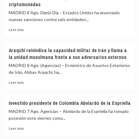
criptomonedas
de
salir
50
al
MADRID 8 Ago. Diario Dia – Estados Unidos ha anunciado
buques
auxilio
nuevas sanciones contra seis entidades...
mercantes
del
desde
Leer
Gobierno»
Leer más
la
más
reanudación
sobre
del
EEUU
Araqchi reivindica la capacidad militar de Irán y llama a
bloqueo
sanciona
la unidad musulmana frente a sus adversarios externos
naval
a
sobre
seis
MADRID 8 Ago. (Agencias) – El ministro de Asuntos Exteriores
los
entidades
de Irán, Abbas Araqchi, ha...
puertos
y
y
Leer
una
Leer más
costas
más
persona
de
sobre
por
Irán
Araqchi
facilitar
Investido presidente de Colombia Abelardo de la Espriella
reivindica
a
MADRID 7 Ago. Agencias – Abelardo de la Espriella ha tomado
la
Teherán
capacidad
el
posesión este viernes como...
militar
blanqueo
Leer
Leer más
de
de
más
Irán
fondos