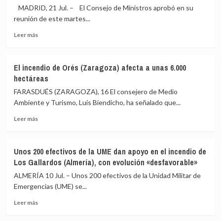
Puente
MADRID, 21 Jul. – El Consejo de Ministros aprobó en su
de
reunión de este martes...
«embarrar»
Leer
y
Leer más
más
exige
sobre
colaboración
El
entre
El incendio de Orés (Zaragoza) afecta a unas 6.000
Gobierno
administraciones:
hectáreas
concede
«No
la
estamos
FARASDUÉS (ZARAGOZA), 16 El consejero de Medio
Placa
para
Ambiente y Turismo, Luis Biendicho, ha señalado que...
de
broncas»
Leer
Honor
Leer más
más
de
sobre
la
El
Orden
Unos 200 efectivos de la UME dan apoyo en el incendio de
incendio
del
Los Gallardos (Almería), con evolución «desfavorable»
de
Mérito
Orés
Civil
ALMERÍA 10 Jul. – Unos 200 efectivos de la Unidad Militar de
(Zaragoza)
a
Emergencias (UME) se...
afecta
las
Leer
a
selecciones
Leer más
más
unas
masculina
sobre
6.000
y