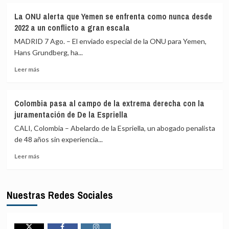
sobre
y
mediante
Investido
llama
criptomonedas
La ONU alerta que Yemen se enfrenta como nunca desde
presidente
a
2022 a un conflicto a gran escala
de
la
Colombia
MADRID 7 Ago. – El enviado especial de la ONU para Yemen,
unidad
Abelardo
musulmana
Hans Grundberg, ha...
de
frente
Leer
la
Leer más
a
más
Espriella
sus
sobre
adversarios
La
externos
Colombia pasa al campo de la extrema derecha con la
ONU
juramentación de De la Espriella
alerta
que
CALI, Colombia – Abelardo de la Espriella, un abogado penalista
Yemen
de 48 años sin experiencia...
se
Leer
enfrenta
Leer más
más
como
sobre
nunca
Colombia
desde
Nuestras Redes Sociales
pasa
2022
al
a
campo
un
de
conflicto