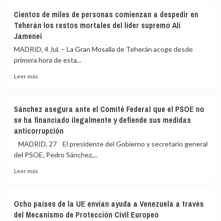
Unos
hectáreas
femenina
Cientos de miles de personas comienzan a despedir en
200
Teherán los restos mortales del líder supremo Alí
efectivos
Jamenei
de
la
MADRID, 4 Jul. – La Gran Mosalla de Teherán acoge desde
UME
primera hora de esta...
dan
apoyo
Leer
Leer más
en
más
el
sobre
incendio
Cientos
Sánchez asegura ante el Comité Federal que el PSOE no
de
de
se ha financiado ilegalmente y defiende sus medidas
Los
miles
anticorrupción
Gallardos
de
(Almería),
personas
MADRID, 27 El presidente del Gobierno y secretario general
con
comienzan
del PSOE, Pedro Sánchez,...
evolución
a
«desfavorable»
despedir
Leer
Leer más
en
más
Teherán
sobre
los
Sánchez
Ocho países de la UE envían ayuda a Venezuela a través
restos
asegura
del Mecanismo de Protección Civil Europeo
mortales
ante