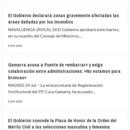
en
más
proponer
Ceuta
sobre
cerrar
Ayuso
el
El Gobierno declarará zonas gravemente afectadas las
anuncia
espacio
áreas dañadas por los incendios
«una
Schengen
recuperación
con
NAVALUENGA (ÁVILA), 26 El Gobierno aprobará este martes,
inédita»
España
en su reunión del Consejo de Ministros,...
ante
por
Leer
los
la
Leer más
más
incendios
crisis
sobre
y
migratoria
El
pide
Gamarra acusa a Puente de «embarrar» y exige
Gobierno
«no
colaboración entre administraciones: «No estamos para
declarará
enfrentar
broncas»
zonas
a
gravemente
los
MADRID 24 Jul. – La vicesecretaria de Regeneración
afectadas
pueblos»
Institucional del PP, Cuca Gamarra, ha acusado...
las
áreas
Leer
Leer más
dañadas
más
por
sobre
los
Gamarra
El Gobierno concede la Placa de Honor de la Orden del
incendios
acusa
Mérito Civil a las selecciones masculina y femenina
a