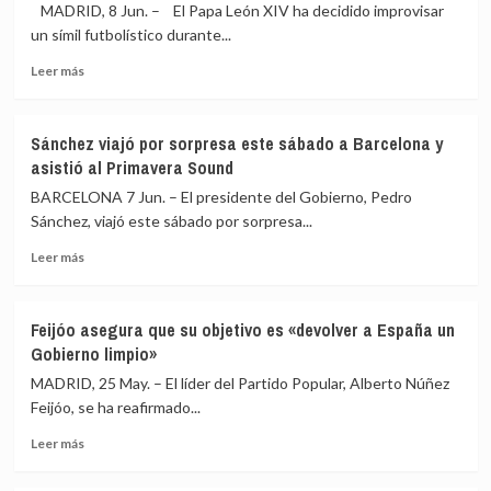
legislación»
espera
MADRID, 8 Jun. – El Papa León XIV ha decidido improvisar
que
un símil futbolístico durante...
la
Leer
visita
Leer más
más
sirva
sobre
para
León
evitar
Sánchez viajó por sorpresa este sábado a Barcelona y
XIV
otro
asistió al Primavera Sound
en
muelle
el
de
BARCELONA 7 Jun. – El presidente del Gobierno, Pedro
Bernabéu:
la
Sánchez, viajó este sábado por sorpresa...
«¡Hoy
vergüenza,
Leer
la
«porque
Leer más
más
Iglesia
se
sobre
de
puede
Sánchez
Madrid
repetir»
Feijóo asegura que su objetivo es «devolver a España un
viajó
ha
Gobierno limpio»
por
hecho
sorpresa
un
MADRID, 25 May. – El líder del Partido Popular, Alberto Núñez
este
golazo
Feijóo, se ha reafirmado...
sábado
para
Leer
a
siempre!»
Leer más
más
Barcelona
sobre
y