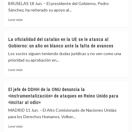
ayudar»
María
BRUSELAS 18 Jun. – El presidente del Gobierno, Pedro
Corina
Sánchez, ha reiterado su apoyo al...
Machado
Leer
y
Leer más
más
Edmundo
sobre
González
Sánchez
piden
La oficialidad del catalán en la UE se le atasca al
reitera
apoyo
Gobierno: un año en blanco ante la falta de avances
su
internacional
respaldo
por
Los socios siguen teniendo dudas jurídicas y no ven como una
a
los
prioridad su aprobación en...
Zapatero
terremotos
Leer
y
Leer más
más
desvela
sobre
que
La
ha
El jefe de DDHH de la ONU denuncia la
oficialidad
estado
«instrumentalización» de ataques en Reino Unido para
del
en
«incitar al odio»
catalán
contacto
en
con
MADRID 11 Jun. – El Alto Comisionado de Naciones Unidas
la
él
para los Derechos Humanos, Volker...
UE
desde
se
su
Leer
Leer más
le
imputación
más