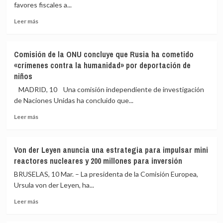
vetar
favores fiscales a...
de
ayudas
Irán
a
Leer
Leer más
supondrá
migrantes
más
precios
irregulares
sobre
más
El
Comisión de la ONU concluye que Rusia ha cometido
altos
juez
«crímenes contra la humanidad» por deportación de
y
del
niños
menor
‘caso
crecimiento
Montoro’
MADRID, 10 Una comisión independiente de investigación
en
pide
de Naciones Unidas ha concluido que...
todos
más
los
documentación
Leer
Leer más
escenarios
al
más
considerar
sobre
que
Comisión
Von der Leyen anuncia una estrategia para impulsar mini
los
de
reactores nucleares y 200 millones para inversión
bancos
la
aportaron
ONU
BRUSELAS, 10 Mar. – La presidenta de la Comisión Europea,
información
concluye
Ursula von der Leyen, ha...
«insuficiente»
que
Leer
Rusia
Leer más
más
ha
sobre
cometido