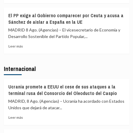
más
fronterizos
sobre
en
Juventudes
El PP exige al Gobierno comparecer por Ceuta y acusa a
conexiones
del
Sánchez de aislar a España en la UE
aéreas
PSOE
y
acusa
MADRID 8 Ago. (Agencias) – El vicesecretario de Economía y
marítimas
a
Desarrollo Sostenible del Partido Popular,...
con
Ayuso
Italia
Leer
de
Leer más
más
ir
sobre
«de
El
ático
Internacional
PP
en
exige
ático»
al
mientras
Gobierno
familias
Ucrania promete a EEUU el cese de sus ataques a la
comparecer
y
terminal rusa del Consorcio del Oleoducto del Caspio
por
jóvenes
MADRID, 8 Ago. (Agencias) – Ucrania ha acordado con Estados
Ceuta
no
Unidos que dejará de atacar...
y
pueden
acusa
acceder
Leer
Leer más
a
a
más
Sánchez
la
sobre
de
vivienda