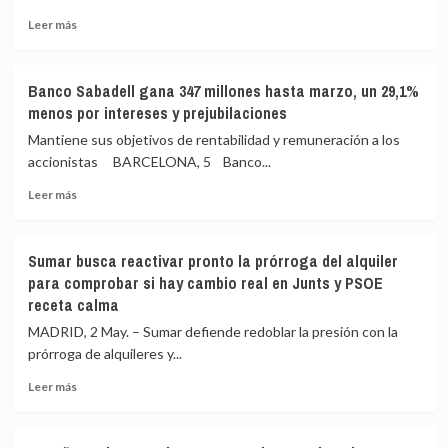
jueves
no
el
garantiza
Leer
Leer más
acuerdo
sostenibilidad
más
de
sobre
Presupuestos
PP
Banco Sabadell gana 347 millones hasta marzo, un 29,1%
en
y
menos por intereses y prejubilaciones
la
PSOE
Generalitat
piden
Mantiene sus objetivos de rentabilidad y remuneración a los
disolver
accionistas BARCELONA, 5 Banco...
las
Leer
fundaciones
Leer más
más
de
sobre
partidos
Banco
sin
Sumar busca reactivar pronto la prórroga del alquiler
Sabadell
actividad
para comprobar si hay cambio real en Junts y PSOE
gana
y
receta calma
347
negarles
millones
subvenciones
MADRID, 2 May. – Sumar defiende redoblar la presión con la
hasta
si
prórroga de alquileres y...
marzo,
no
un
están
Leer
Leer más
29,1%
registradas
más
menos
sobre
por
Sumar