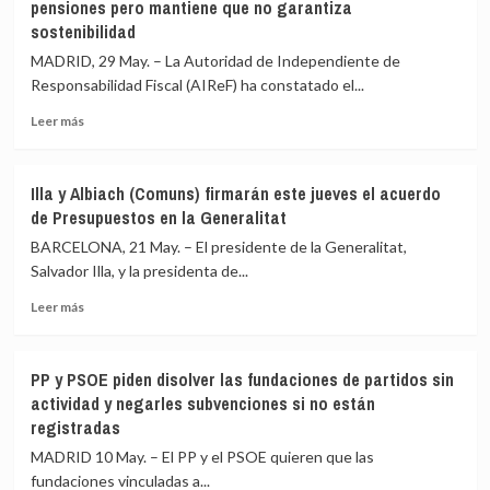
pensiones pero mantiene que no garantiza
Cox:
transparentes
sostenibilidad
el
y
duelo
limpias»:
MADRID, 29 May. – La Autoridad de Independiente de
empresarial
«No
Responsabilidad Fiscal (AIReF) ha constatado el...
detrás
tenemos
de
nada
Leer
Leer más
las
que
más
elecciones
ocultar»
sobre
del
AIReF
Illa y Albiach (Comuns) firmarán este jueves el acuerdo
Real
avala
de Presupuestos en la Generalitat
Madrid
el
cumplimiento
BARCELONA, 21 May. – El presidente de la Generalitat,
de
Salvador Illa, y la presidenta de...
la
Leer
regla
Leer más
más
de
sobre
gasto
Illa
de
PP y PSOE piden disolver las fundaciones de partidos sin
y
las
actividad y negarles subvenciones si no están
Albiach
pensiones
registradas
(Comuns)
pero
firmarán
mantiene
MADRID 10 May. – El PP y el PSOE quieren que las
este
que
fundaciones vinculadas a...