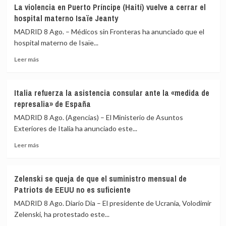
Ucrania
aislar
La violencia en Puerto Príncipe (Haití) vuelve a cerrar el
promete
a
hospital materno Isaïe Jeanty
a
España
EEUU
MADRID 8 Ago. – Médicos sin Fronteras ha anunciado que el
en
el
hospital materno de Isaïe...
la
cese
UE
Leer
de
Leer más
más
sus
sobre
ataques
La
a
Italia refuerza la asistencia consular ante la «medida de
violencia
la
represalia» de España
en
terminal
Puerto
rusa
MADRID 8 Ago. (Agencias) – El Ministerio de Asuntos
Príncipe
del
Exteriores de Italia ha anunciado este...
(Haití)
Consorcio
Leer
vuelve
del
Leer más
más
a
Oleoducto
sobre
cerrar
del
Italia
el
Caspio
Zelenski se queja de que el suministro mensual de
refuerza
hospital
Patriots de EEUU no es suficiente
la
materno
asistencia
Isaïe
MADRID 8 Ago. Diario Dia – El presidente de Ucrania, Volodimir
consular
Jeanty
Zelenski, ha protestado este...
ante