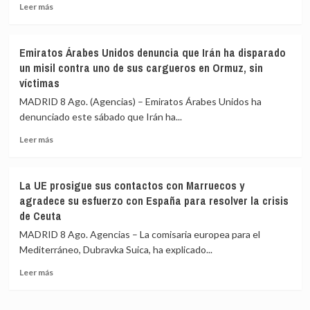
Leer
la
Leer más
más
«medida
sobre
de
Zelenski
represalia»
Emiratos Árabes Unidos denuncia que Irán ha disparado
se
de
un misil contra uno de sus cargueros en Ormuz, sin
queja
España
víctimas
de
que
MADRID 8 Ago. (Agencias) – Emiratos Árabes Unidos ha
el
denunciado este sábado que Irán ha...
suministro
mensual
Leer
Leer más
de
más
Patriots
sobre
de
Emiratos
La UE prosigue sus contactos con Marruecos y
EEUU
Árabes
agradece su esfuerzo con España para resolver la crisis
no
Unidos
de Ceuta
es
denuncia
suficiente
que
MADRID 8 Ago. Agencias – La comisaria europea para el
Irán
Mediterráneo, Dubravka Suica, ha explicado...
ha
disparado
Leer
Leer más
un
más
misil
sobre
contra
La