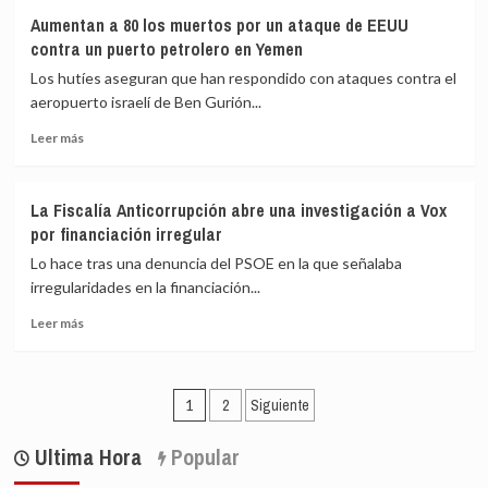
Von
«crímenes
Aumentan a 80 los muertos por un ataque de EEUU
der
contra
contra un puerto petrolero en Yemen
Leyen
la
anuncia
humanidad»
Los hutíes aseguran que han respondido con ataques contra el
una
por
aeropuerto israelí de Ben Gurión...
estrategia
deportación
Leer
para
de
Leer más
más
impulsar
niños
sobre
mini
Aumentan
reactores
La Fiscalía Anticorrupción abre una investigación a Vox
a
nucleares
por financiación irregular
80
y
los
200
Lo hace tras una denuncia del PSOE en la que señalaba
muertos
millones
irregularidades en la financiación...
por
para
Leer
un
inversión
Leer más
más
ataque
sobre
de
La
EEUU
Paginación
Fiscalía
contra
1
2
Siguiente
Anticorrupción
un
de
abre
puerto
Ultima Hora
Popular
entradas
una
petrolero
investigación
en