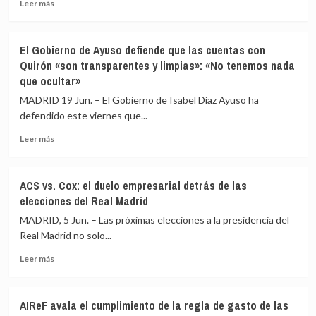
Leer
el
a
Leer más
más
‘caso
la
sobre
Plus
presidenta
Los
Ultra’
del
El Gobierno de Ayuso defiende que las cuentas con
seísmos
por
PSOE
Quirón «son transparentes y limpias»: «No tenemos nada
castigan
las
como
que ocultar»
a
joyas
testigo
una
de
MADRID 19 Jun. – El Gobierno de Isabel Díaz Ayuso ha
Venezuela
Zapatero
defendido este viernes que...
donde
ya
Leer
Leer más
había
más
casi
sobre
8
El
ACS vs. Cox: el duelo empresarial detrás de las
millones
Gobierno
elecciones del Real Madrid
de
de
personas
Ayuso
MADRID, 5 Jun. – Las próximas elecciones a la presidencia del
necesitadas
defiende
Real Madrid no solo...
de
que
ayuda
Leer
las
Leer más
más
cuentas
sobre
con
ACS
Quirón
AIReF avala el cumplimiento de la regla de gasto de las
vs.
«son