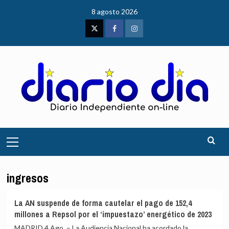
Saltar
8 agosto 2026
al
contenido
Twitter
Facebook
Instagram
Menú
principal
ingresos
La AN suspende de forma cautelar el pago de 152,4
millones a Repsol por el ‘impuestazo’ energético de 2023
MADRID 4 Ago. – La Audiencia Nacional ha acordado la