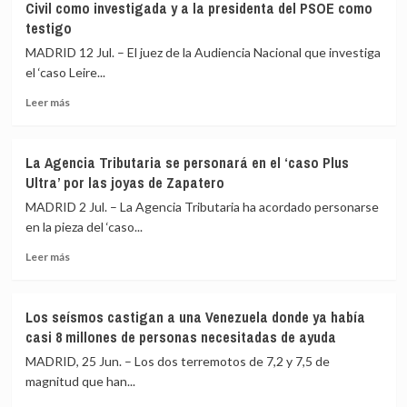
Civil como investigada y a la presidenta del PSOE como
decide
una
testigo
este
reforma
jueves
del
MADRID 12 Jul. – El juez de la Audiencia Nacional que investiga
si
mercado
el ‘caso Leire...
la
europeo
Ley
de
Leer
Leer más
de
carbono
más
Amnistía
sobre
es
El
La Agencia Tributaria se personará en el ‘caso Plus
compatible
juez
Ultra’ por las joyas de Zapatero
con
escucha
el
esta
MADRID 2 Jul. – La Agencia Tributaria ha acordado personarse
derecho
semana
en la pieza del ‘caso...
de
a
la
Leer
la
Leer más
UE
más
directora
sobre
de
La
la
Los seísmos castigan a una Venezuela donde ya había
Agencia
Guardia
casi 8 millones de personas necesitadas de ayuda
Tributaria
Civil
se
como
MADRID, 25 Jun. – Los dos terremotos de 7,2 y 7,5 de
personará
investigada
magnitud que han...
en
y