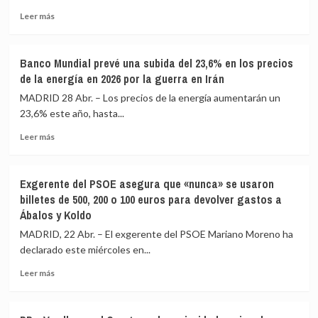
de
la
Leer
euros
UE
Leer más
más
en
con
sobre
el
un
Redeia
primer
28,4%,
Banco Mundial prevé una subida del 23,6% en los precios
eleva
trimestre
según
de la energía en 2026 por la guerra en Irán
un
del
Eurostat
1,8%
año,
MADRID 28 Abr. – Los precios de la energía aumentarán un
su
un
23,6% este año, hasta...
beneficio
10,8%
Leer
a
más
Leer más
más
marzo,
sobre
hasta
Banco
140
Exgerente del PSOE asegura que «nunca» se usaron
Mundial
millones,
billetes de 500, 200 o 100 euros para devolver gastos a
prevé
e
Ábalos y Koldo
una
impulsa
subida
inversiones
MADRID, 22 Abr. – El exgerente del PSOE Mariano Moreno ha
del
hasta
declarado este miércoles en...
23,6%
los
en
350
Leer
Leer más
los
millones
más
precios
sobre
de
Exgerente