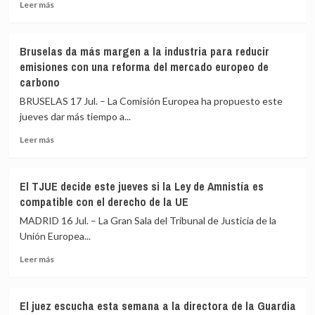
Leer
un
Leer más
más
14,9%
sobre
más
La
Bruselas da más margen a la industria para reducir
Guardia
emisiones con una reforma del mercado europeo de
Civil
carbono
pide
al
BRUSELAS 17 Jul. – La Comisión Europea ha propuesto este
juez
jueves dar más tiempo a...
analizar
cuentas
Leer
Leer más
bancarias
más
de
sobre
familiares
Bruselas
El TJUE decide este jueves si la Ley de Amnistía es
de
da
compatible con el derecho de la UE
Cerdán
más
como
margen
MADRID 16 Jul. – La Gran Sala del Tribunal de Justicia de la
posibles
a
Unión Europea...
beneficiados
la
Leer
industria
Leer más
más
para
sobre
reducir
El
emisiones
El juez escucha esta semana a la directora de la Guardia
TJUE
con