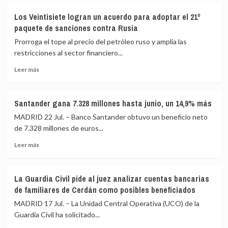
2023
sobre
por
El
«posibles
Los Veintisiete logran un acuerdo para adoptar el 21º
juez
irregularidades»
paquete de sanciones contra Rusia
autoriza
en
a
la
Prorroga el tope al precio del petróleo ruso y amplía las
la
gestión
restricciones al sector financiero...
Policía
de
Leer
a
hospitales
Leer más
más
investigar
madrileños
sobre
decenas
Los
de
Santander gana 7.328 millones hasta junio, un 14,9% más
Veintisiete
cuentas
MADRID 22 Jul. – Banco Santander obtuvo un beneficio neto
logran
bancarias
un
de
de 7.328 millones de euros...
acuerdo
Zapatero,
Leer
Leer más
para
sus
más
adoptar
hijas
sobre
el
y
Santander
21º
su
La Guardia Civil pide al juez analizar cuentas bancarias
gana
paquete
secretaria
de familiares de Cerdán como posibles beneficiados
7.328
de
millones
MADRID 17 Jul. – La Unidad Central Operativa (UCO) de la
sanciones
hasta
contra
Guardia Civil ha solicitado...
junio,
Rusia