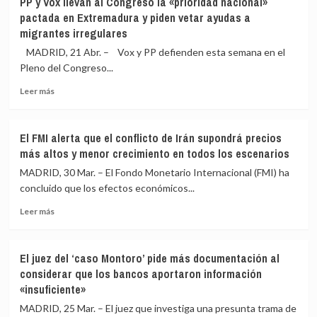
PP y Vox llevan al Congreso la «prioridad nacional»
la
del
pactada en Extremadura y piden vetar ayudas a
energía
PSOE
migrantes irregulares
en
asegura
2026
que
MADRID, 21 Abr. – Vox y PP defienden esta semana en el
por
«nunca»
Pleno del Congreso...
la
se
guerra
usaron
Leer
Leer más
en
billetes
más
Irán
de
sobre
500,
PP
El FMI alerta que el conflicto de Irán supondrá precios
200
y
más altos y menor crecimiento en todos los escenarios
o
Vox
100
llevan
MADRID, 30 Mar. – El Fondo Monetario Internacional (FMI) ha
euros
al
concluido que los efectos económicos...
para
Congreso
devolver
Leer
la
Leer más
gastos
más
«prioridad
a
sobre
nacional»
Ábalos
El
pactada
El juez del ‘caso Montoro’ pide más documentación al
y
FMI
en
considerar que los bancos aportaron información
Koldo
alerta
Extremadura
«insuficiente»
que
y
el
piden
MADRID, 25 Mar. – El juez que investiga una presunta trama de
conflicto