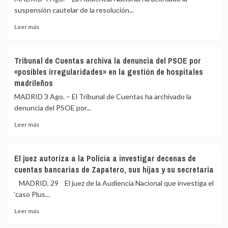
suspensión cautelar de la resolución...
Leer
Leer más
más
sobre
La
Tribunal de Cuentas archiva la denuncia del PSOE por
AN
«posibles irregularidades» en la gestión de hospitales
suspende
madrileños
de
forma
MADRID 3 Ago. – El Tribunal de Cuentas ha archivado la
cautelar
denuncia del PSOE por...
el
pago
Leer
Leer más
de
más
152,4
sobre
millones
Tribunal
El juez autoriza a la Policía a investigar decenas de
a
de
cuentas bancarias de Zapatero, sus hijas y su secretaria
Repsol
Cuentas
por
archiva
MADRID, 29 El juez de la Audiencia Nacional que investiga el
el
la
‘caso Plus...
‘impuestazo’
denuncia
energético
Leer
del
Leer más
de
más
PSOE