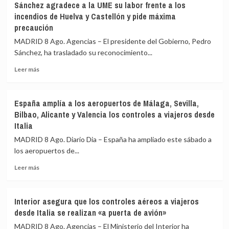
Sánchez agradece a la UME su labor frente a los
incendios de Huelva y Castellón y pide máxima
precaución
MADRID 8 Ago. Agencias – El presidente del Gobierno, Pedro
Sánchez, ha trasladado su reconocimiento...
Leer
Leer más
más
sobre
Sánchez
España amplía a los aeropuertos de Málaga, Sevilla,
agradece
Bilbao, Alicante y Valencia los controles a viajeros desde
a
Italia
la
UME
MADRID 8 Ago. Diario Dia – España ha ampliado este sábado a
su
los aeropuertos de...
labor
frente
Leer
Leer más
a
más
los
sobre
incendios
España
Interior asegura que los controles aéreos a viajeros
de
amplía
desde Italia se realizan «a puerta de avión»
Huelva
a
y
los
MADRID 8 Ago. Agencias – El Ministerio del Interior ha