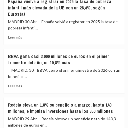
España vuelve a registrar en 2025 la tasa de pobreza
intereses
busca
infantil más elevada de la UE con un 28,4%, según
y
reactivar
Eurostat
prejubilaciones
pronto
la
MADRID 30 Abr. – España volvió a registrar en 2025 la tasa de
prórroga
pobreza infantil...
del
alquiler
Leer
Leer más
para
más
comprobar
sobre
si
España
BBVA gana casi 3.000 millones de euros en el primer
hay
vuelve
trimestre del año, un 10,8% más
cambio
a
real
registrar
MADRID, 30 BBVA cerró el primer trimestre de 2026 con un
en
en
beneficio...
Junts
2025
y
Leer
la
Leer más
PSOE
más
tasa
receta
sobre
de
calma
BBVA
pobreza
Redeia eleva un 1,8% su beneficio a marzo, hasta 140
gana
infantil
millones, e impulsa inversiones hasta los 350 millones
casi
más
3.000
elevada
MADRID 29 Abr. – Redeia obtuvo un beneficio neto de 140,3
millones
de
millones de euros en...