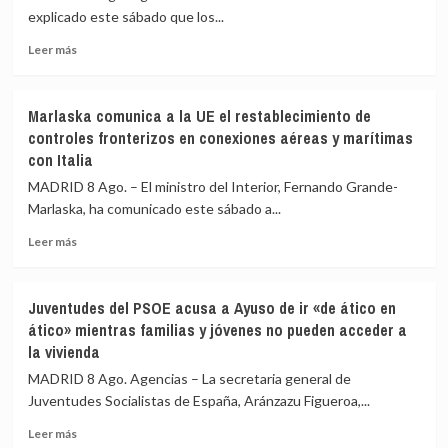
Castellón
aeropuertos
explicado este sábado que los...
y
de
pide
Leer
Málaga,
Leer más
máxima
más
Sevilla,
precaución
sobre
Bilbao,
Interior
Alicante
Marlaska comunica a la UE el restablecimiento de
asegura
y
controles fronterizos en conexiones aéreas y marítimas
que
Valencia
con Italia
los
los
controles
controles
MADRID 8 Ago. – El ministro del Interior, Fernando Grande-
aéreos
a
Marlaska, ha comunicado este sábado a...
a
viajeros
viajeros
desde
Leer
Leer más
desde
Italia
más
Italia
sobre
se
Marlaska
Juventudes del PSOE acusa a Ayuso de ir «de ático en
realizan
comunica
ático» mientras familias y jóvenes no pueden acceder a
«a
a
la vivienda
puerta
la
de
UE
MADRID 8 Ago. Agencias – La secretaria general de
avión»
el
Juventudes Socialistas de España, Aránzazu Figueroa,...
restablecimiento
de
Leer
Leer más
controles