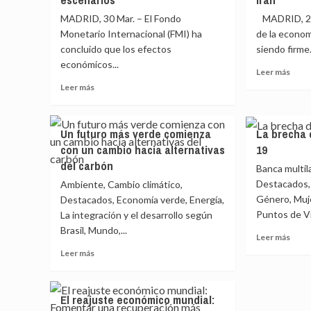
MADRID, 30 Mar. – El Fondo
MADRID, 20
Monetario Internacional (FMI) ha
de la econom
concluido que los efectos
siendo firme.
económicos...
Leer
Leer más
más
Leer
Leer más
sobr
más
El
sobre
FMI
El
Un futuro más verde comienza
La brecha 
enfrí
FMI
con un cambio hacia alternativas
19
sus
alerta
previ
del carbón
que
Banca multil
para
el
Destacados,
Ambiente, Cambio climático,
Españ
conflicto
Género, Muj
Destacados, Economía verde, Energía,
al
de
Puntos de Vis
La integración y el desarrollo según
2,1%
Irán
en
Brasil, Mundo,...
supondrá
Leer
Leer más
2026
precios
más
Leer
Leer más
y
más
sobr
más
al
altos
La
sobre
1,8%
y
brec
Un
en
menor
El reajuste económico mundial:
de
futuro
2027
crecimiento