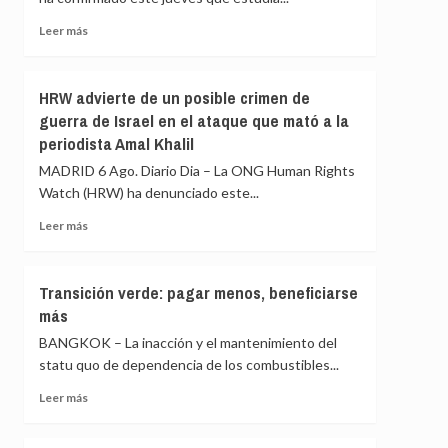
el
Kilimanjaro
Leer
Leer más
ayuda
más
a
sobre
las
Bruselas
HRW advierte de un posible crimen de
niñas
estudia
guerra de Israel en el ataque que mató a la
a
conceder
periodista Amal Khalil
permanecer
una
en
ayuda
MADRID 6 Ago. Diario Dia – La ONG Human Rights
la
adicional
Watch (HRW) ha denunciado este...
escuela
a
España
Leer
Leer más
por
más
la
sobre
crisis
HRW
Transición verde: pagar menos, beneficiarse
de
advierte
más
Ceuta
de
un
BANGKOK – La inacción y el mantenimiento del
posible
statu quo de dependencia de los combustibles...
crimen
de
Leer
Leer más
guerra
más
de
sobre