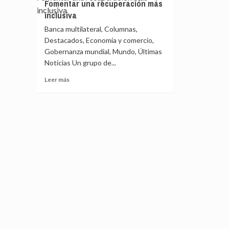
Fomentar una recuperación más
géne
más
por
en
de
inclusiva
verde
la
todos
la
comienza
guer
los
Banca multilateral, Columnas,
covid
con
en
escenarios
Destacados, Economía y comercio,
19
un
Irán
Gobernanza mundial, Mundo, Últimas
cambio
Noticias Un grupo de...
hacia
alternativas
Leer
Leer más
del
más
carbón
sobre
El
reajuste
económico
mundial:
Fomentar
una
recuperación
más
inclusiva