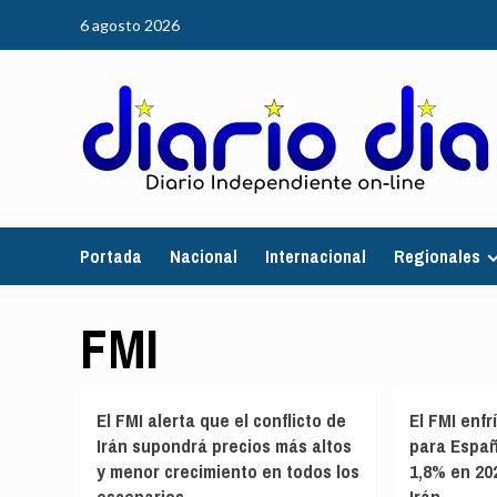
Saltar
6 agosto 2026
al
contenido
Portada
Nacional
Internacional
Regionales
FMI
El FMI alerta que el conflicto de
El FMI enfr
Irán supondrá precios más altos
para España
y menor crecimiento en todos los
1,8% en 20
escenarios
Irán