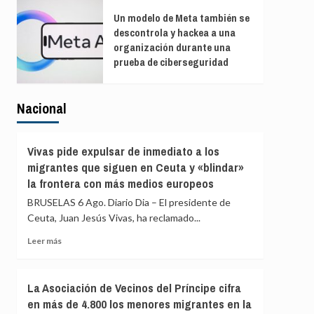
Un modelo de Meta también se
descontrola y hackea a una
organización durante una
prueba de ciberseguridad
Nacional
Vivas pide expulsar de inmediato a los
migrantes que siguen en Ceuta y «blindar»
la frontera con más medios europeos
BRUSELAS 6 Ago. Diario Dia – El presidente de
Ceuta, Juan Jesús Vivas, ha reclamado...
Leer
Leer más
más
sobre
Vivas
La Asociación de Vecinos del Príncipe cifra
pide
en más de 4.800 los menores migrantes en la
expulsar