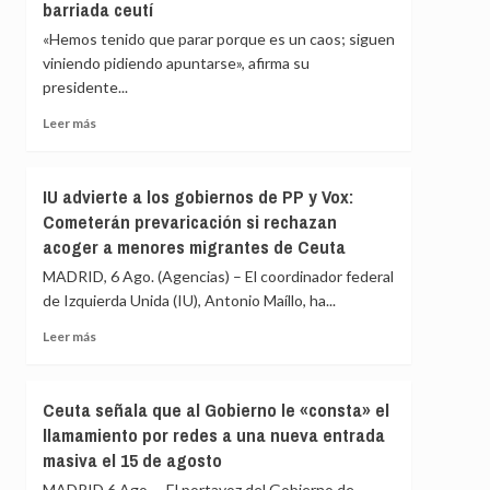
barriada ceutí
de
inmediato
«Hemos tenido que parar porque es un caos; siguen
a
viniendo pidiendo apuntarse», afirma su
los
presidente...
migrantes
que
Leer
Leer más
siguen
más
en
sobre
Ceuta
La
IU advierte a los gobiernos de PP y Vox:
y
Asociación
«blindar»
Cometerán prevaricación si rechazan
de
la
acoger a menores migrantes de Ceuta
Vecinos
frontera
del
MADRID, 6 Ago. (Agencias) – El coordinador federal
con
Príncipe
más
de Izquierda Unida (IU), Antonio Maíllo, ha...
cifra
medios
en
Leer
Leer más
europeos
más
más
de
sobre
4.800
IU
Ceuta señala que al Gobierno le «consta» el
los
advierte
llamamiento por redes a una nueva entrada
menores
a
migrantes
masiva el 15 de agosto
los
en
gobiernos
MADRID 6 Ago. – El portavoz del Gobierno de