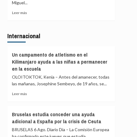
de
Miguel...
de
agosto
PP
Leer
Leer más
y
más
Vox
sobre
para
Gobierno
ofrecer
Internacional
Ayuso
una
defiende
alternativa
que
política
las
Un campamento de atletismo en el
tras
explicaciones
Kilimanjaro ayuda a las niñas a permanecer
la
del
crisis
en la escuela
ático
de
«están
OLOITOKTOK, Kenia – Antes del amanecer, todas
Ceuta
sobradamente
las mañanas, Josephine Sembeyo, de 19 años, se...
dadas»
Leer
y
Leer más
más
critica
sobre
que
Un
se
Bruselas estudia conceder una ayuda
campamento
«saque
adicional a España por la crisis de Ceuta
de
de
atletismo
contexto»
BRUSELAS 6 Ago. Diario Dia – La Comisión Europea
en
ha confirmado este jueves que estudia...