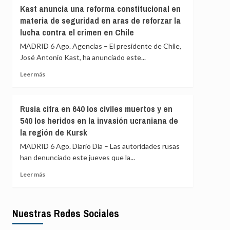
Israel
Transición
Kast anuncia una reforma constitucional en
en
verde:
materia de seguridad en aras de reforzar la
el
pagar
lucha contra el crimen en Chile
ataque
menos,
que
beneficiarse
MADRID 6 Ago. Agencias – El presidente de Chile,
mató
más
José Antonio Kast, ha anunciado este...
a
la
Leer
Leer más
periodista
más
Amal
sobre
Khalil
Kast
Rusia cifra en 640 los civiles muertos y en
anuncia
540 los heridos en la invasión ucraniana de
una
la región de Kursk
reforma
constitucional
MADRID 6 Ago. Diario Dia – Las autoridades rusas
en
han denunciado este jueves que la...
materia
de
Leer
Leer más
seguridad
más
en
sobre
aras
Rusia
de
Nuestras Redes Sociales
cifra
reforzar
en
la