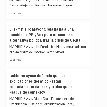
la
de
Ceuta, Alejandro Ramírez, ha afirmado que...
barriada
PP
ceutí
y
Leer
Leer más
Vox:
más
Cometerán
sobre
prevaricación
Ceuta
El exministro Mayor Oreja llama a una
si
señala
reunión de PP y Vox para ofrecer una
rechazan
que
acoger
alternativa política tras la crisis de Ceuta
al
a
Gobierno
MADRID 6 Ago. – La Fundación Neos, impulsada por
menores
le
el exministro de Interior Jaime Mayor...
migrantes
«consta»
de
el
Leer
Leer más
Ceuta
llamamiento
más
por
sobre
redes
El
Gobierno Ayuso defiende que las
a
exministro
explicaciones del ático «están
una
Mayor
nueva
sobradamente dadas» y critica que se
Oreja
entrada
llama
«saque de contexto»
masiva
a
MADRID 6 Ago. Diario Dia – El consejero de
el
una
15
Presidencia, Justicia y Administración Local,
reunión