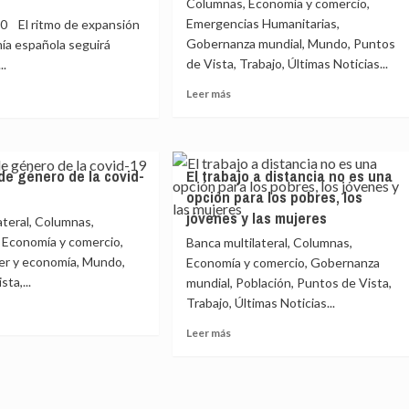
Columnas, Economía y comercio,
Emergencias Humanitarias,
 El ritmo de expansión
Gobernanza mundial, Mundo, Puntos
ía española seguirá
de Vista, Trabajo, Últimas Noticias...
..
Leer
Leer más
más
sobre
e
La
larga
de género de la covid-
El trabajo a distancia no es una
sombra
a
opción para los pobres, los
de
la
siones
jóvenes y las mujeres
ateral, Columnas,
covid
 Economía y comercio,
Banca multilateral, Columnas,
y
a,
er y economía, Mundo,
Economía y comercio, Gobernanza
las
ta,...
mundial, Población, Puntos de Vista,
repercusiones
sociales
Trabajo, Últimas Noticias...
de
Leer
Leer más
las
e
más
pandemias
sobre
ha
El
trabajo
,