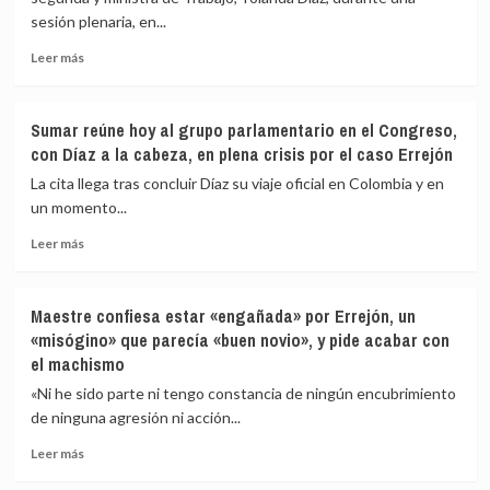
expulsar
monarquía
sesión plenaria, en...
a
Errejón
Leer
Leer más
y
más
no
sobre
actuó
Podemos
Sumar reúne hoy al grupo parlamentario en el Congreso,
en
dice
con Díaz a la cabeza, en plena crisis por el caso Errejón
2023
que
porque
puso
La cita llega tras concluir Díaz su viaje oficial en Colombia y en
Más
en
un momento...
Madrid
conocimiento
cerró
Leer
de
Leer más
esas
más
Yolanda
pesquisas
sobre
Díaz
Sumar
la
Maestre confiesa estar «engañada» por Errejón, un
reúne
acusación
«misógino» que parecía «buen novio», y pide acabar con
hoy
contra
el machismo
al
Errejón
grupo
de
«Ni he sido parte ni tengo constancia de ningún encubrimiento
parlamentario
verano
de ninguna agresión ni acción...
en
de
el
2023
Leer
Leer más
Congreso,
más
con