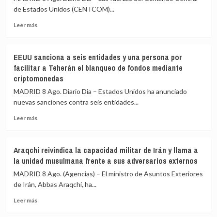
el
de Estados Unidos (CENTCOM)...
interés»
Leer
Leer más
de
más
los
sobre
menores
EEUU
y
EEUU sanciona a seis entidades y una persona por
intercepta
«no
facilitar a Teherán el blanqueo de fondos mediante
más
para
criptomonedas
de
salir
50
al
MADRID 8 Ago. Diario Dia – Estados Unidos ha anunciado
buques
auxilio
nuevas sanciones contra seis entidades...
mercantes
del
desde
Leer
Gobierno»
Leer más
la
más
reanudación
sobre
del
EEUU
Araqchi reivindica la capacidad militar de Irán y llama a
bloqueo
sanciona
la unidad musulmana frente a sus adversarios externos
naval
a
sobre
seis
MADRID 8 Ago. (Agencias) – El ministro de Asuntos Exteriores
los
entidades
de Irán, Abbas Araqchi, ha...
puertos
y
y
Leer
una
Leer más
costas
más
persona
de