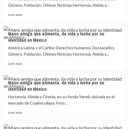
está
con
Género, Población, Últimas Noticias Hortensia, Aleida y...
«haciendo
Aldama,
Leer
los
acabar
Leer más
más
deberes»
su
sobre
ante
«calvario»
Mano
el
y
Mano amiga que alimenta, da vida y lucha por su
amiga
caso
dimitir
identidad en México
que
de
alimenta,
Errejón
América Latina y el Caribe, Derechos humanos, Destacados,
da
Género, Población, Últimas Noticias Hortensia, Aleida y...
vida
Leer
y
Leer más
más
lucha
sobre
por
Mano
su
Mano amiga que alimenta, da vida y lucha por su
amiga
identidad
identidad en México
que
en
alimenta,
México
Hortensia, Aleida y Cirenia, en su fonda Yaneli, ubicada en el
da
mercado de Cuajinicuilapa. Foto:...
vida
Leer
y
Leer más
más
lucha
sobre
por
Mano
su