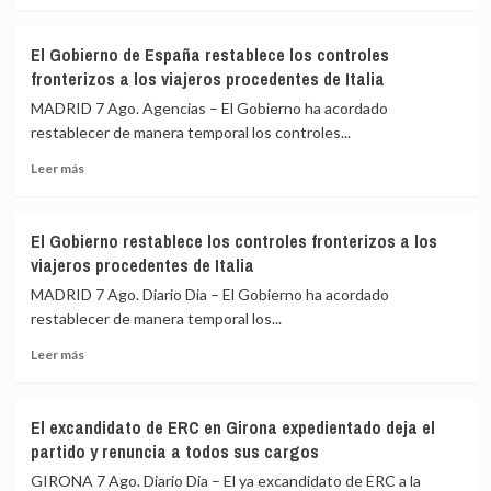
para
sobre
impulsar
Felipe
la
El Gobierno de España restablece los controles
VI
Cumbre
fronterizos a los viajeros procedentes de Italia
y
de
De
Madrid
MADRID 7 Ago. Agencias – El Gobierno ha acordado
la
restablecer de manera temporal los controles...
Espriella
Leer
escenifican
Leer más
más
la
sobre
relación
El
de
El Gobierno restablece los controles fronterizos a los
Gobierno
«fraternidad»
viajeros procedentes de Italia
de
de
España
España
MADRID 7 Ago. Diario Dia – El Gobierno ha acordado
restablece
y
restablecer de manera temporal los...
los
Colombia
Leer
controles
Leer más
más
fronterizos
sobre
a
El
los
El excandidato de ERC en Girona expedientado deja el
Gobierno
viajeros
partido y renuncia a todos sus cargos
restablece
procedentes
los
de
GIRONA 7 Ago. Diario Dia – El ya excandidato de ERC a la