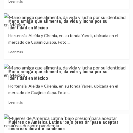
Leer
y
Leer más
más
lucha
sobre
por
Mano
su
Mano amiga que alimenta, da vida y lucha por su
amiga
identidad
identidad en México
que
en
alimenta,
México
Hortensia, Aleida y Cirenia, en su fonda Yaneli, ubicada en el
da
mercado de Cuajinicuilapa. Foto:...
vida
Leer
y
Leer más
más
lucha
sobre
por
Mano
su
Mano amiga que alimenta, da vida y lucha por su
amiga
identidad
identidad en México
que
en
alimenta,
México
Hortensia, Aleida y Cirenia, en su fonda Yaneli, ubicada en el
da
mercado de Cuajinicuilapa. Foto:...
vida
Leer
y
Leer más
más
lucha
sobre
por
Mano
su
Mujeres de América Latina ‘bajo presión’ para aceptar
amiga
identidad
cesáreas durante pandemia
que
en