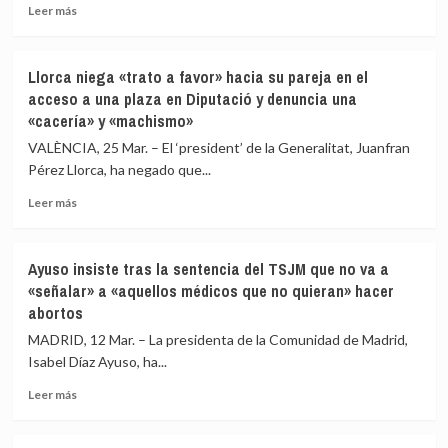
de
Leer
Leer más
Sumar
más
mientras
sobre
desaparecen
Irene
Llorca niega «trato a favor» hacia su pareja en el
Yolanda
Montero
acceso a una plaza en Diputació y denuncia una
Díaz
llama
«cacería» y «machismo»
y
a
varios
una
VALÈNCIA, 25 Mar. – El ‘president’ de la Generalitat, Juanfran
diputados
huelga
Pérez Llorca, ha negado que...
de
general
peso
por
Leer
Leer más
la
más
vivienda,
sobre
contra
Llorca
Ayuso insiste tras la sentencia del TSJM que no va a
el
niega
«señalar» a «aquellos médicos que no quieran» hacer
coste
«trato
abortos
de
a
la
favor»
MADRID, 12 Mar. – La presidenta de la Comunidad de Madrid,
vida
hacia
Isabel Díaz Ayuso, ha...
y
su
para
pareja
Leer
Leer más
«trabajar
en
más
menos
el
sobre
tiempo»
acceso