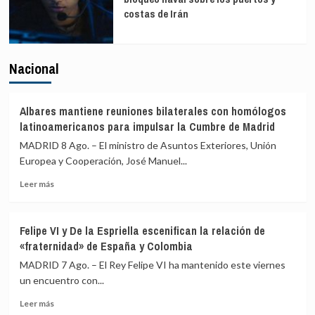
costas de Irán
Nacional
Albares mantiene reuniones bilaterales con homólogos
latinoamericanos para impulsar la Cumbre de Madrid
MADRID 8 Ago. – El ministro de Asuntos Exteriores, Unión
Europea y Cooperación, José Manuel...
Leer
Leer más
más
sobre
Albares
Felipe VI y De la Espriella escenifican la relación de
mantiene
«fraternidad» de España y Colombia
reuniones
bilaterales
MADRID 7 Ago. – El Rey Felipe VI ha mantenido este viernes
con
un encuentro con...
homólogos
Leer
latinoamericanos
Leer más
más