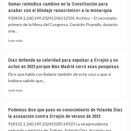
Ayuso
Sumar reivindica cambios en la Constitución para
a
insiste
acabar con el blindaje «anacrónico» a la monarquía
una
tras
plaza
la
930434.1.260.149.20241206112501 Archivo – El secretario
en
sentencia
primero de la Mesa del Congreso, Gerardo Pisarello, durante
Diputació
del
una...
y
TSJM
denuncia
que
Leer
Leer más
una
no
más
«cacería»
va
sobre
y
a
Sumar
Díaz defiende su celeridad para expulsar a Errejón y no
«machismo»
«señalar»
reivindica
actuó en 2023 porque Más Madrid cerró esas pesquisas
a
cambios
«aquellos
en
Dice que hablo con Belarra también de este caso y que si
médicos
la
hubiera sabido que...
que
Constitución
no
Leer
para
Leer más
quieran»
más
acabar
hacer
sobre
con
abortos
Díaz
el
Podemos dice que puso en conocimiento de Yolanda Díaz
defiende
blindaje
la acusación contra Errejón de verano de 2023
su
«anacrónico»
celeridad
a
918132.1.260.149.20241028114333 La vicepresidenta
para
la
segunda y ministra de Trabajo, Yolanda Díaz, durante una