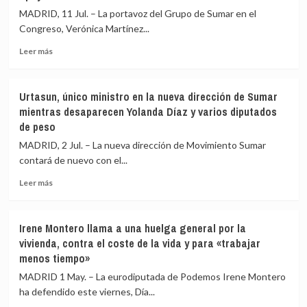
MADRID, 11 Jul. – La portavoz del Grupo de Sumar en el
Congreso, Verónica Martínez...
Leer
Leer más
más
sobre
Verónica
Urtasun, único ministro en la nueva dirección de Sumar
Barbero
mientras desaparecen Yolanda Díaz y varios diputados
y
de peso
Rosa
Martínez,
MADRID, 2 Jul. – La nueva dirección de Movimiento Sumar
nuevas
contará de nuevo con el...
coordinadoras
del
Leer
Leer más
Movimiento
más
Sumar
sobre
con
Urtasun,
Irene Montero llama a una huelga general por la
un
único
vivienda, contra el coste de la vida y para «trabajar
95,92%
ministro
menos tiempo»
de
en
apoyo
la
MADRID 1 May. – La eurodiputada de Podemos Irene Montero
nueva
ha defendido este viernes, Día...
dirección