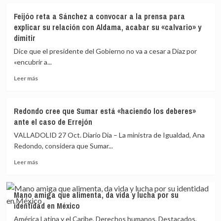
sobre
Díaz
Maestre
Feijóo reta a Sánchez a convocar a la prensa para
a
confiesa
explicar su relación con Aldama, acabar su «calvario» y
la
estar
dimitir
cabeza,
«engañada»
en
por
Dice que el presidente del Gobierno no va a cesar a Díaz por
plena
Errejón,
«encubrir a...
crisis
un
por
«misógino»
Leer
Leer más
el
que
más
caso
parecía
sobre
Errejón
«buen
Feijóo
Redondo cree que Sumar está «haciendo los deberes»
novio»,
reta
ante el caso de Errejón
y
a
pide
Sánchez
VALLADOLID 27 Oct. Diario Dia – La ministra de Igualdad, Ana
acabar
a
Redondo, considera que Sumar...
con
convocar
el
Leer
a
Leer más
machismo
más
la
sobre
prensa
Redondo
para
Mano amiga que alimenta, da vida y lucha por su
cree
explicar
identidad en México
que
su
Sumar
relación
América Latina y el Caribe, Derechos humanos, Destacados,