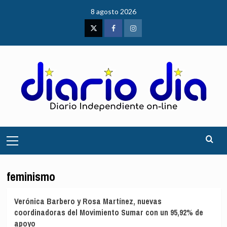
Saltar
8 agosto 2026
al
contenido
Twitter
Facebook
Instagram
Menú
principal
feminismo
Verónica Barbero y Rosa Martínez, nuevas
coordinadoras del Movimiento Sumar con un 95,92% de
apoyo