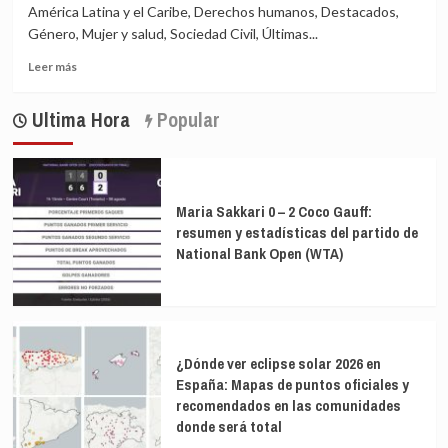
alimenta,
México
América Latina y el Caribe, Derechos humanos, Destacados,
da
Género, Mujer y salud, Sociedad Civil, Últimas...
vida
Leer
y
Leer más
más
lucha
sobre
por
Ultima Hora
Popular
Mujeres
su
de
identidad
América
en
Latina
México
‘bajo
Maria Sakkari 0 – 2 Coco Gauff:
presión’
resumen y estadísticas del partido de
para
National Bank Open (WTA)
aceptar
cesáreas
durante
pandemia
¿Dónde ver eclipse solar 2026 en
España: Mapas de puntos oficiales y
recomendados en las comunidades
donde será total