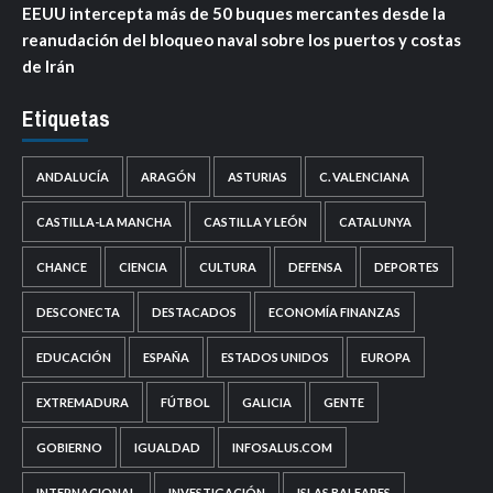
EEUU intercepta más de 50 buques mercantes desde la
reanudación del bloqueo naval sobre los puertos y costas
de Irán
Etiquetas
ANDALUCÍA
ARAGÓN
ASTURIAS
C. VALENCIANA
CASTILLA-LA MANCHA
CASTILLA Y LEÓN
CATALUNYA
CHANCE
CIENCIA
CULTURA
DEFENSA
DEPORTES
DESCONECTA
DESTACADOS
ECONOMÍA FINANZAS
EDUCACIÓN
ESPAÑA
ESTADOS UNIDOS
EUROPA
EXTREMADURA
FÚTBOL
GALICIA
GENTE
GOBIERNO
IGUALDAD
INFOSALUS.COM
INTERNACIONAL
INVESTIGACIÓN
ISLAS BALEARES