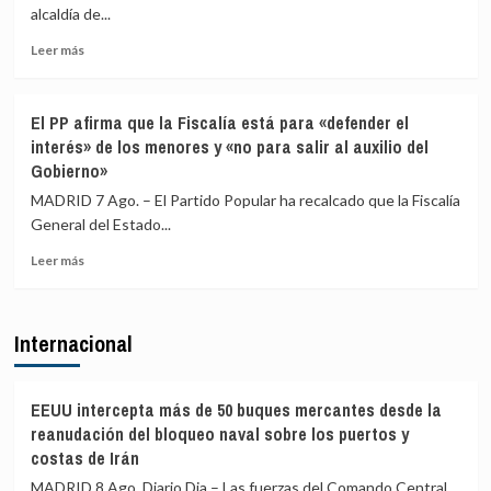
controles
Italia
alcaldía de...
fronterizos
Leer
a
Leer más
más
los
sobre
viajeros
El
procedentes
El PP afirma que la Fiscalía está para «defender el
excandidato
de
interés» de los menores y «no para salir al auxilio del
de
Italia
Gobierno»
ERC
en
MADRID 7 Ago. – El Partido Popular ha recalcado que la Fiscalía
Girona
General del Estado...
expedientado
deja
Leer
Leer más
el
más
partido
sobre
y
El
Internacional
renuncia
PP
a
afirma
todos
que
sus
la
EEUU intercepta más de 50 buques mercantes desde la
cargos
Fiscalía
reanudación del bloqueo naval sobre los puertos y
está
costas de Irán
para
MADRID 8 Ago. Diario Dia – Las fuerzas del Comando Central
«defender