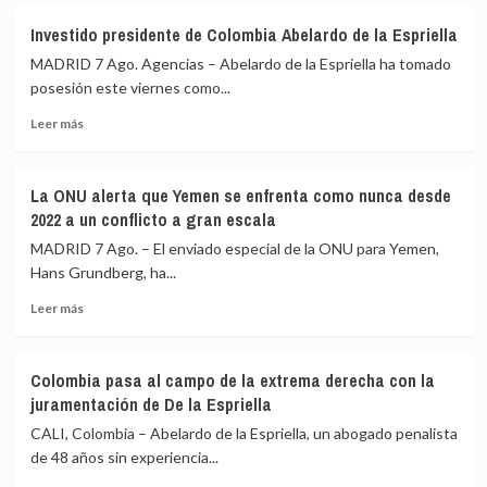
sobre
por
Irán
Araqchi
facilitar
Investido presidente de Colombia Abelardo de la Espriella
reivindica
a
MADRID 7 Ago. Agencias – Abelardo de la Espriella ha tomado
la
Teherán
capacidad
el
posesión este viernes como...
militar
blanqueo
Leer
Leer más
de
de
más
Irán
fondos
sobre
y
mediante
Investido
llama
criptomonedas
La ONU alerta que Yemen se enfrenta como nunca desde
presidente
a
2022 a un conflicto a gran escala
de
la
Colombia
MADRID 7 Ago. – El enviado especial de la ONU para Yemen,
unidad
Abelardo
musulmana
Hans Grundberg, ha...
de
frente
Leer
la
Leer más
a
más
Espriella
sus
sobre
adversarios
La
externos
Colombia pasa al campo de la extrema derecha con la
ONU
juramentación de De la Espriella
alerta
que
CALI, Colombia – Abelardo de la Espriella, un abogado penalista
Yemen
de 48 años sin experiencia...
se