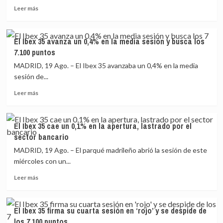
Leer
un
Leer más
más
1%
sobre
en
El
la
El Ibex 35 avanza un 0,4% en la media sesión y busca los
Ibex
apertura
7.100 puntos
35
y
se
lucha
MADRID, 19 Ago. – El Ibex 35 avanzaba un 0,4% en la media
queda
por
sesión de...
a
conservar
Leer
las
los
Leer más
más
puertas
7.000
sobre
de
puntos
El
los
El Ibex 35 cae un 0,1% en la apertura, lastrado por el
Ibex
7.100
sector bancario
35
puntos
avanza
tras
MADRID, 19 Ago. – El parqué madrileño abrió la sesión de este
un
avanzar
miércoles con un...
0,4%
un
Leer
en
0,72%
Leer más
más
la
en
sobre
media
la
El
sesión
sesión
El Ibex 35 firma su cuarta sesión en ‘rojo’ y se despide de
Ibex
y
los 7.100 puntos