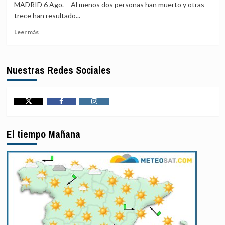
envío
de
MADRID 6 Ago. – Al menos dos personas han muerto y otras
de
Ayotzinapa
trece han resultado...
tropas
Leer
a
Leer más
más
Gaza
sobre
como
Al
parte
Nuestras Redes Sociales
menos
de
siete
la
heridos
Fuerza
por
de
una
Estabilización
Twitter
Facebook
Instagram
explosión
Internacional
a
El tiempo Mañana
tres
kilómetros
de
Damasco