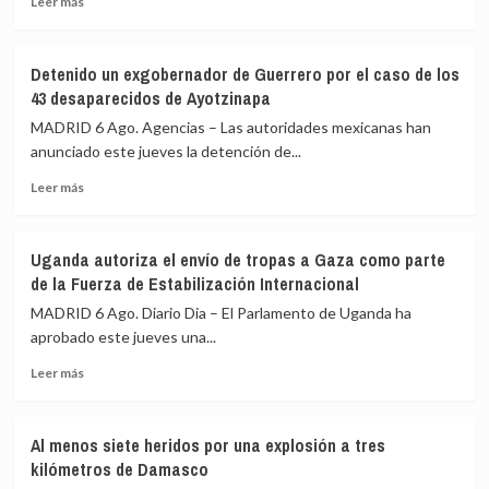
Leer más
más
suspende
sobre
de
La
funciones
Detenido un exgobernador de Guerrero por el caso de los
Fiscalía
a
43 desaparecidos de Ayotzinapa
alemana
uno
investiga
de
MADRID 6 Ago. Agencias – Las autoridades mexicanas han
el
sus
anunciado este jueves la detención de...
dron
jueces
Leer
con
acusado
Leer más
más
explosivos
de
sobre
detectado
acoso
Detenido
en
sexual
Uganda autoriza el envío de tropas a Gaza como parte
un
el
de la Fuerza de Estabilización Internacional
exgobernador
aeropuerto
de
de
MADRID 6 Ago. Diario Dia – El Parlamento de Uganda ha
Guerrero
Leipzig
aprobado este jueves una...
por
Leer
el
Leer más
más
caso
sobre
de
Uganda
los
Al menos siete heridos por una explosión a tres
autoriza
43
kilómetros de Damasco
el
desaparecidos