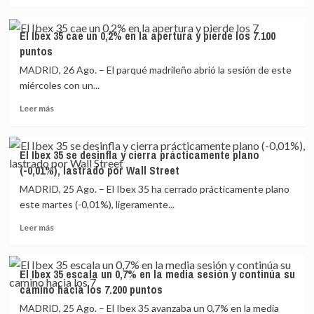
más
con
pendiente
sobre
un
de
BBVA
avance
Jackson
El Ibex 35 cae un 0,2% en la apertura y pierde los 7.100
y
del
Hole
puntos
Telefónica
0,21%
saldrán
en
MADRID, 26 Ago. – El parqué madrileño abrió la sesión de este
en
la
miércoles con un...
septiembre
sesión
Leer
del
Leer más
más
índice
sobre
de
El
las
El Ibex 35 se desinfla y cierra prácticamente plano
Ibex
grandes
(-0,01%), lastrado por Wall Street
35
cotizadas
cae
europeas,
MADRID, 25 Ago. – El Ibex 35 ha cerrado prácticamente plano
un
según
este martes (-0,01%), ligeramente...
0,2%
Sabadell
Leer
en
Leer más
más
la
sobre
apertura
El
y
El Ibex 35 escala un 0,7% en la media sesión y continúa su
Ibex
pierde
camino hacia los 7.200 puntos
35
los
se
7.100
MADRID, 25 Ago. – El Ibex 35 avanzaba un 0,7% en la media