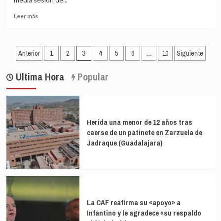
avance
un
Leer
al
0,9%
Leer más
más
final
sobre
de
El
la
Paginación
Ibex
Anterior
semana,
1
2
3
4
5
6
…
10
Siguiente
35
pero
de
profundiza
firma
Ultima Hora
Popular
entradas
su
una
caída
subida
a
del
media
2,82%
sesión
Herida una menor de 12 años tras
con
caerse de un patinete en Zarzuela de
un
Jadraque (Guadalajara)
descenso
del
2%
y
se
olvida
La CAF reafirma su «apoyo» a
de
Infantino y le agradece «su respaldo
los
7.100