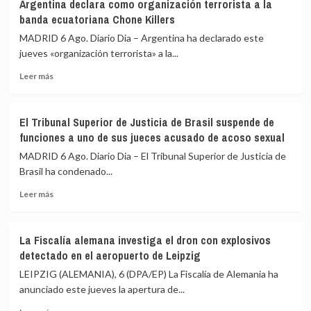
acoger
Argentina declara como organización terrorista a la
le
a
banda ecuatoriana Chone Killers
«consta»
menores
MADRID 6 Ago. Diario Dia – Argentina ha declarado este
el
migrantes
jueves «organización terrorista» a la...
llamamiento
de
por
Ceuta
Leer
Leer más
redes
más
a
sobre
una
Argentina
nueva
El Tribunal Superior de Justicia de Brasil suspende de
declara
entrada
funciones a uno de sus jueces acusado de acoso sexual
como
masiva
organización
MADRID 6 Ago. Diario Dia – El Tribunal Superior de Justicia de
el
terrorista
Brasil ha condenado...
15
a
de
Leer
la
Leer más
agosto
más
banda
sobre
ecuatoriana
El
Chone
La Fiscalía alemana investiga el dron con explosivos
Tribunal
Killers
detectado en el aeropuerto de Leipzig
Superior
de
LEIPZIG (ALEMANIA), 6 (DPA/EP) La Fiscalía de Alemania ha
Justicia
anunciado este jueves la apertura de...
de
Leer
Brasil