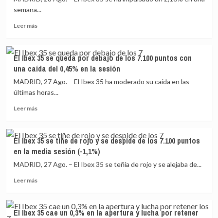
semana...
Leer
Leer más
más
sobre
El
El Ibex 35 se queda por debajo de los 7.100 puntos con
Ibex
una caída del 0,45% en la sesión
35
se
MADRID, 27 Ago. – El Ibex 35 ha moderado su caída en las
impulsa
últimas horas...
un
Leer
2,16%
Leer más
más
en
sobre
la
El
semana
El Ibex 35 se tiñe de rojo y se despide de los 7.100 puntos
Ibex
y
en la media sesión (-1,1%)
35
aguanta
se
los
MADRID, 27 Ago. – El Ibex 35 se teñía de rojo y se alejaba de...
queda
7.100
Leer
Leer más
por
puntos
más
debajo
sobre
de
El
los
El Ibex 35 cae un 0,3% en la apertura y lucha por retener
Ibex
7.100