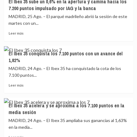
El Ibex 35 sube un 0,6% en la apertura y camina hacia los
Ibex
y
7.200 puntos impulsado por IAG y la banca
35
continúa
escala
su
MADRID, 25 Ago. – El parqué madrileño abrió la sesión de este
un
camino
martes con un...
0,7%
hacia
Leer
en
los
Leer más
más
la
7.200
sobre
media
puntos
El
sesión
El Ibex 35 conquista los 7.100 puntos con un avance del
Ibex
y
1,82%
35
continúa
sube
su
MADRID, 24 Ago. – El Ibex 35 ha conquistado la cota de los
un
camino
7.100 puntos...
0,6%
hacia
Leer
en
los
Leer más
más
la
7.200
sobre
apertura
puntos
El
y
El Ibex 35 acelera y se aproxima a los 7.100 puntos en la
Ibex
camina
media sesión
35
hacia
conquista
los
MADRID, 24 Ago. – El Ibex 35 ampliaba sus ganancias al 1,63%
los
7.200
en la media...
7.100
puntos
Leer
puntos
impulsado