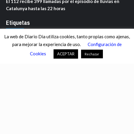
El 112 recibe 399 llamadas por el episodio de lluvias en
Catalunya hasta las 22 horas
Etiquetas
La web de Diario Dia utiliza cookies, tanto propias como ajenas,
ANDALUCÍA
ARAGÓN
ASTURIAS
C. VALENCIANA
para mejorar la experiencia de uso.
Configuración de
CASTILLA-LA MANCHA
CASTILLA Y LEÓN
CATALUNYA
Cookies
ACEPTAR
Rechazar
CHANCE
CIENCIA
CULTURA
DEFENSA
DEPORTES
DESCONECTA
DESTACADOS
ECONOMÍA FINANZAS
EDUCACIÓN
ESPAÑA
ESTADOS UNIDOS
EUROPA
EXTREMADURA
FÚTBOL
GALICIA
GENTE
GOBIERNO
IGUALDAD
INFOSALUS.COM
INTERNACIONAL
INVESTIGACIÓN
ISLAS BALEARES