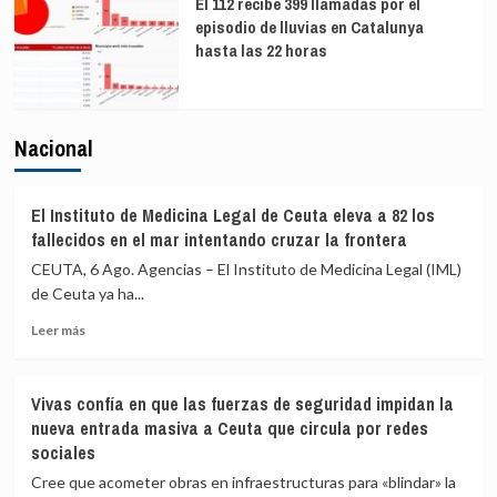
El 112 recibe 399 llamadas por el
episodio de lluvias en Catalunya
hasta las 22 horas
Nacional
El Instituto de Medicina Legal de Ceuta eleva a 82 los
fallecidos en el mar intentando cruzar la frontera
CEUTA, 6 Ago. Agencias – El Instituto de Medicina Legal (IML)
de Ceuta ya ha...
Leer
Leer más
más
sobre
El
Vivas confía en que las fuerzas de seguridad impidan la
Instituto
nueva entrada masiva a Ceuta que circula por redes
de
sociales
Medicina
Legal
Cree que acometer obras en infraestructuras para «blindar» la
de