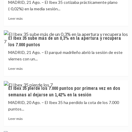
retrocede
recupera
MADRID, 21 Ago. – El Ibex 35 cotizaba prácticamente plano
un
los
(-0,02%) en la media sesión...
2,4%
7.000
Leer
en
puntos
Leer más
más
la
sobre
semana
El
y
El Ibex 35 sube más de un 0,3% en la apertura y recupera
Ibex
pierde
los 7.000 puntos
35
los
cotiza
7.000
MADRID, 21 Ago. – El parqué madrileño abrió la sesión de este
plano
puntos
viernes con un...
en
Leer
la
Leer más
más
media
sobre
sesión,
El
por
El Ibex 35 pierde los 7.000 puntos por primera vez en dos
Ibex
debajo
semanas al dejarse un 1,42% en la sesión
35
de
sube
los
MADRID, 20 Ago. – El Ibex 35 ha perdido la cota de los 7.000
más
7.000
puntos...
de
puntos
Leer
un
Leer más
más
0,3%
sobre
en