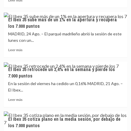
Leer más
más
con
por
sobre
un
IAG
El
avance
y
El Ibex 35 sube más de un 1% en la apertura y recupera
Ibex
del
la
los 7.000 puntos
35
1,82%
banca
acelera
MADRID, 24 Ago. – El parqué madrileño abrió la sesión de este
y
lunes con un...
se
Leer
aproxima
Leer más
más
a
sobre
los
El
7.100
El Ibex 35 retrocede un 2,4% en la semana y pierde los
Ibex
puntos
7.000 puntos
35
en
sube
la
En la sesión del viernes ha cedido un 0,16% MADRID, 21 Ago. –
más
media
El Ibex...
de
sesión
Leer
un
Leer más
más
1%
sobre
en
El
la
El Ibex 35 cotiza plano en la media sesión, por debajo de
Ibex
apertura
los 7.000 puntos
35
y