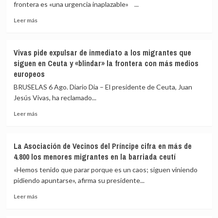
frontera es «una urgencia inaplazable» ...
Ceuta
eleva
Leer
Leer más
a
más
82
sobre
los
Vivas
Vivas pide expulsar de inmediato a los migrantes que
fallecidos
confía
siguen en Ceuta y «blindar» la frontera con más medios
en
en
europeos
el
que
mar
las
BRUSELAS 6 Ago. Diario Dia – El presidente de Ceuta, Juan
intentando
fuerzas
Jesús Vivas, ha reclamado...
cruzar
de
la
seguridad
Leer
Leer más
frontera
impidan
más
la
sobre
nueva
Vivas
La Asociación de Vecinos del Príncipe cifra en más de
entrada
pide
4.800 los menores migrantes en la barriada ceutí
masiva
expulsar
a
de
«Hemos tenido que parar porque es un caos; siguen viniendo
Ceuta
inmediato
pidiendo apuntarse», afirma su presidente...
que
a
circula
Leer
los
Leer más
por
más
migrantes
redes
sobre
que