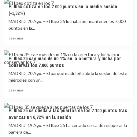
El
la
El Ibex cotiza en los 7.000 puntos en la media sesión
Ibex
apertura
(-1,32%)
35
y
pierde
recupera
MADRID, 20 Ago. – El Ibex 35 luchaba por mantener los 7.000
los
los
puntos en la...
7.000
7.000
Leer
puntos
puntos
Leer más
más
por
sobre
primera
El
vez
El Ibex 35 cae más de un 1% en la apertura y lucha por
Ibex
en
conservar los 7.000 puntos
cotiza
dos
en
semanas
MADRID, 20 Ago. – El parqué madrileño abrió la sesión de este
los
al
miércoles con un...
7.000
dejarse
Leer
puntos
un
Leer más
más
en
1,42%
sobre
la
en
El
media
la
El Ibex 35 se queda a las puertas de los 7.100 puntos tras
Ibex
sesión
sesión
avanzar un 0,72% en la sesión
35
(-1,32%)
cae
MADRID, 19 Ago. – El Ibex 35 ha cerrado cerca de recuperar la
más
barrera de...
de