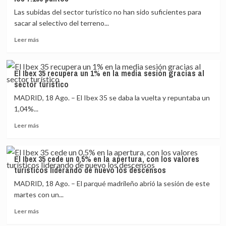
35
busca
cae
los
Las subidas del sector turístico no han sido suficientes para
un
7.100
sacar al selectivo del terreno...
0,1%
puntos
Leer
en
Leer más
más
la
sobre
apertura,
El
lastrado
El Ibex 35 recupera un 1% en la media sesión gracias al
Ibex
por
sector turístico
35
el
firma
sector
MADRID, 18 Ago. – El Ibex 35 se daba la vuelta y repuntaba un
su
bancario
1,04%...
cuarta
Leer
sesión
Leer más
más
en
sobre
‘rojo’
El
y
El Ibex 35 cede un 0,5% en la apertura, con los valores
Ibex
se
turísticos liderando de nuevo los descensos
35
despide
recupera
de
MADRID, 18 Ago. – El parqué madrileño abrió la sesión de este
un
los
martes con un...
1%
7.100
Leer
en
puntos
Leer más
más
la