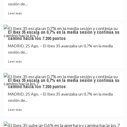
desinfla
puntos
sesión de...
y
Leer
cierra
Leer más
más
prácticamente
sobre
plano
El
(-0,01%),
El Ibex 35 escala un 0,7% en la media sesión y continúa su
Ibex
lastrado
camino hacia los 7.200 puntos
35
por
escala
Wall
MADRID, 25 Ago. – El Ibex 35 avanzaba un 0,7% en la media
un
Street
sesión de...
0,7%
Leer
en
Leer más
más
la
sobre
media
El
sesión
El Ibex 35 escala un 0,7% en la media sesión y continúa su
Ibex
y
camino hacia los 7.200 puntos
35
continúa
escala
su
MADRID, 25 Ago. – El Ibex 35 avanzaba un 0,7% en la media
un
camino
sesión de...
0,7%
hacia
Leer
en
los
Leer más
más
la
7.200
sobre
media
puntos
El
sesión