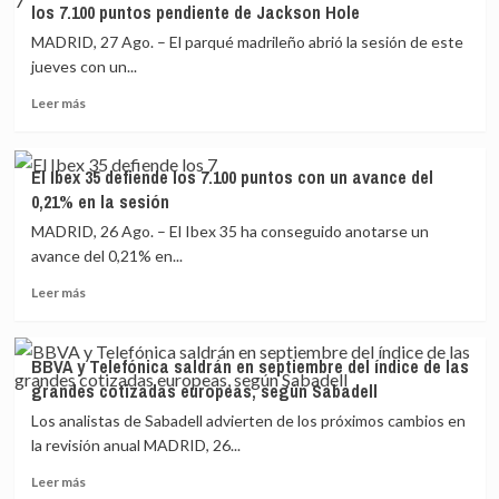
los 7.100 puntos pendiente de Jackson Hole
35
puntos
se
MADRID, 27 Ago. – El parqué madrileño abrió la sesión de este
con
tiñe
una
jueves con un...
de
caída
Leer
rojo
Leer más
del
más
y
0,45%
sobre
se
en
El
despide
la
El Ibex 35 defiende los 7.100 puntos con un avance del
Ibex
de
sesión
0,21% en la sesión
35
los
cae
7.100
MADRID, 26 Ago. – El Ibex 35 ha conseguido anotarse un
un
puntos
avance del 0,21% en...
0,3%
en
Leer
en
la
Leer más
más
la
media
sobre
apertura
sesión
El
y
(-1,1%)
BBVA y Telefónica saldrán en septiembre del índice de las
Ibex
lucha
grandes cotizadas europeas, según Sabadell
35
por
defiende
retener
Los analistas de Sabadell advierten de los próximos cambios en
los
los
la revisión anual MADRID, 26...
7.100
7.100
Leer
puntos
puntos
Leer más