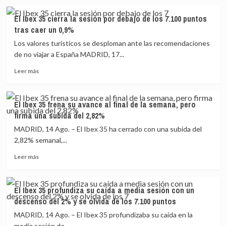
sobre
media
El
sesión
El Ibex 35 cierra la sesión por debajo de los 7.100 puntos
Ibex
gracias
tras caer un 0,9%
35
al
cede
sector
Los valores turísticos se desploman ante las recomendaciones
un
turístico
de no viajar a España MADRID, 17...
0,5%
Leer
en
Leer más
más
la
sobre
apertura,
El
con
El Ibex 35 frena su avance al final de la semana, pero
Ibex
los
firma una subida del 2,82%
35
valores
cierra
turísticos
MADRID, 14 Ago. – El Ibex 35 ha cerrado con una subida del
la
liderando
2,82% semanal,...
sesión
de
Leer
por
nuevo
Leer más
más
debajo
los
sobre
de
descensos
El
los
El Ibex 35 profundiza su caída a media sesión con un
Ibex
7.100
descenso del 2% y se olvida de los 7.100 puntos
35
puntos
frena
tras
MADRID, 14 Ago. – El Ibex 35 profundizaba su caída en la
su
caer
media sesión de...