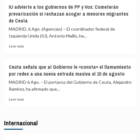
sociales
La
siguen
IU advierte a los gobiernos de PP y Vox: Cometerán
Asociación
en
prevaricación si rechazan acoger a menores migrantes
de
Ceuta
de Ceuta
Vecinos
y
del
«blindar»
MADRID, 6 Ago. (Agencias) – El coordinador federal de
Príncipe
la
Izquierda Unida (IU), Antonio Maíllo, ha...
cifra
frontera
en
con
Leer
Leer más
más
más
más
de
medios
sobre
4.800
europeos
IU
Ceuta señala que al Gobierno le «consta» el llamamiento
los
advierte
por redes a una nueva entrada masiva el 15 de agosto
menores
a
migrantes
los
MADRID 6 Ago. – El portavoz del Gobierno de Ceuta, Alejandro
en
gobiernos
Ramírez, ha afirmado que...
la
de
barriada
Leer
PP
Leer más
ceutí
más
y
sobre
Vox:
Ceuta
Cometerán
Internacional
señala
prevaricación
que
si
al
rechazan
Gobierno