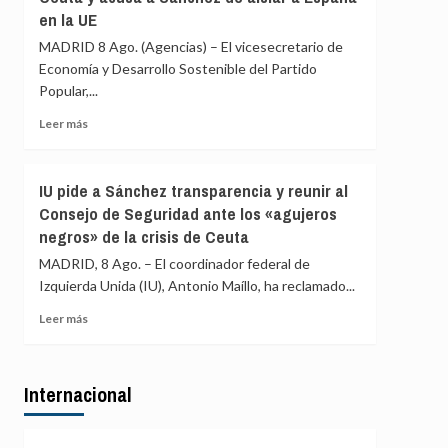
marítimas
en la UE
acusa
con
a
MADRID 8 Ago. (Agencias) – El vicesecretario de
Italia
Ayuso
Economía y Desarrollo Sostenible del Partido
de
Popular,...
ir
«de
Leer
Leer más
ático
más
en
sobre
ático»
El
IU pide a Sánchez transparencia y reunir al
mientras
PP
familias
Consejo de Seguridad ante los «agujeros
exige
y
negros» de la crisis de Ceuta
al
jóvenes
Gobierno
MADRID, 8 Ago. – El coordinador federal de
no
comparecer
pueden
Izquierda Unida (IU), Antonio Maíllo, ha reclamado...
por
acceder
Ceuta
Leer
Leer más
a
y
más
la
acusa
sobre
vivienda
a
IU
Sánchez
Internacional
pide
de
a
aislar
Sánchez
a