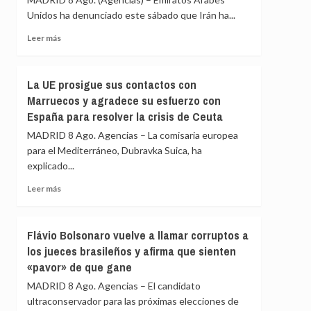
el
Unidos ha denunciado este sábado que Irán ha...
suministro
mensual
Leer
Leer más
de
más
Patriots
sobre
de
Emiratos
La UE prosigue sus contactos con
EEUU
Árabes
Marruecos y agradece su esfuerzo con
no
Unidos
es
España para resolver la crisis de Ceuta
denuncia
suficiente
que
MADRID 8 Ago. Agencias – La comisaria europea
Irán
para el Mediterráneo, Dubravka Suica, ha
ha
explicado...
disparado
un
Leer
Leer más
misil
más
contra
sobre
uno
La
Flávio Bolsonaro vuelve a llamar corruptos a
de
UE
sus
los jueces brasileños y afirma que sienten
prosigue
cargueros
«pavor» de que gane
sus
en
contactos
MADRID 8 Ago. Agencias – El candidato
Ormuz,
con
sin
ultraconservador para las próximas elecciones de
Marruecos