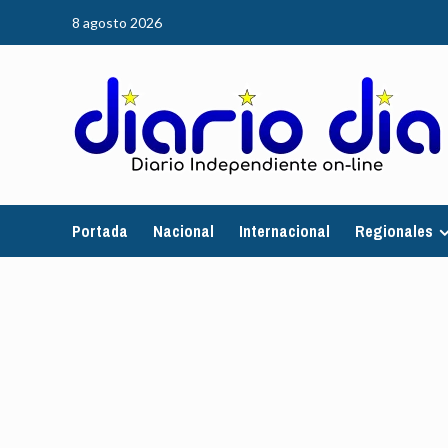
Saltar
8 agosto 2026
al
contenido
Portada
Nacional
Internacional
Regionales