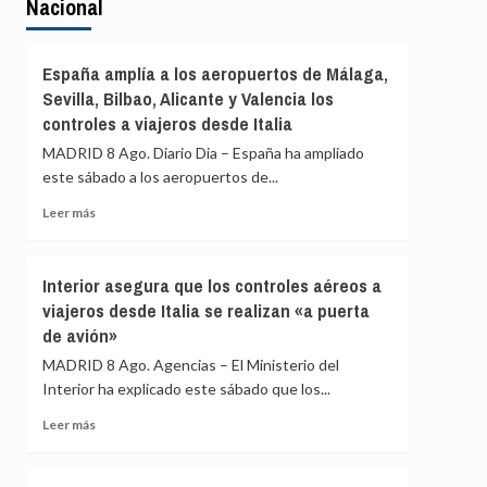
Nacional
España amplía a los aeropuertos de Málaga,
Sevilla, Bilbao, Alicante y Valencia los
controles a viajeros desde Italia
MADRID 8 Ago. Diario Dia – España ha ampliado
este sábado a los aeropuertos de...
Leer
Leer más
más
sobre
España
Interior asegura que los controles aéreos a
amplía
viajeros desde Italia se realizan «a puerta
a
de avión»
los
aeropuertos
MADRID 8 Ago. Agencias – El Ministerio del
de
Interior ha explicado este sábado que los...
Málaga,
Sevilla,
Leer
Leer más
Bilbao,
más
Alicante
sobre
y
Interior