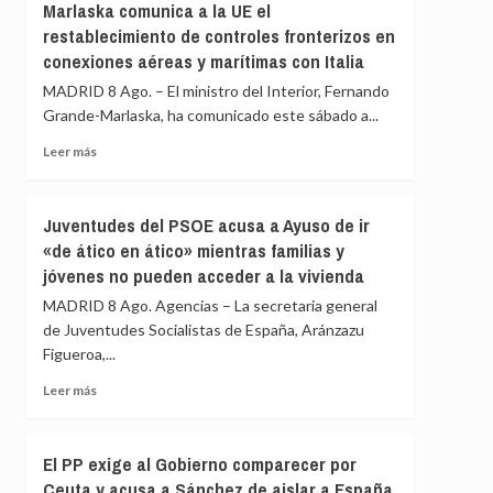
Marlaska comunica a la UE el
Valencia
asegura
restablecimiento de controles fronterizos en
los
que
controles
conexiones aéreas y marítimas con Italia
los
a
controles
MADRID 8 Ago. – El ministro del Interior, Fernando
viajeros
aéreos
Grande-Marlaska, ha comunicado este sábado a...
desde
a
Italia
viajeros
Leer
Leer más
desde
más
Italia
sobre
se
Marlaska
Juventudes del PSOE acusa a Ayuso de ir
realizan
comunica
«de ático en ático» mientras familias y
«a
a
puerta
jóvenes no pueden acceder a la vivienda
la
de
UE
MADRID 8 Ago. Agencias – La secretaria general
avión»
el
de Juventudes Socialistas de España, Aránzazu
restablecimiento
Figueroa,...
de
controles
Leer
Leer más
fronterizos
más
en
sobre
conexiones
Juventudes
El PP exige al Gobierno comparecer por
aéreas
del
y
Ceuta y acusa a Sánchez de aislar a España
PSOE