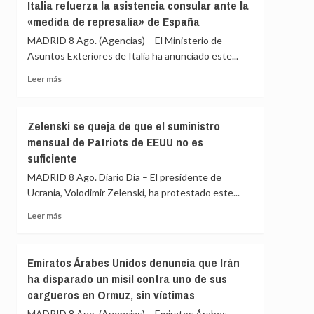
transparencia
Italia refuerza la asistencia consular ante la
España
y
«medida de represalia» de España
en
reunir
la
MADRID 8 Ago. (Agencias) – El Ministerio de
al
UE
Consejo
Asuntos Exteriores de Italia ha anunciado este...
de
Leer
Leer más
Seguridad
más
ante
sobre
los
Italia
«agujeros
Zelenski se queja de que el suministro
refuerza
negros»
mensual de Patriots de EEUU no es
la
de
suficiente
asistencia
la
consular
crisis
MADRID 8 Ago. Diario Dia – El presidente de
ante
de
Ucrania, Volodimir Zelenski, ha protestado este...
la
Ceuta
«medida
Leer
Leer más
de
más
represalia»
sobre
de
Zelenski
Emiratos Árabes Unidos denuncia que Irán
España
se
ha disparado un misil contra uno de sus
queja
cargueros en Ormuz, sin víctimas
de
que
MADRID 8 Ago. (Agencias) – Emiratos Árabes