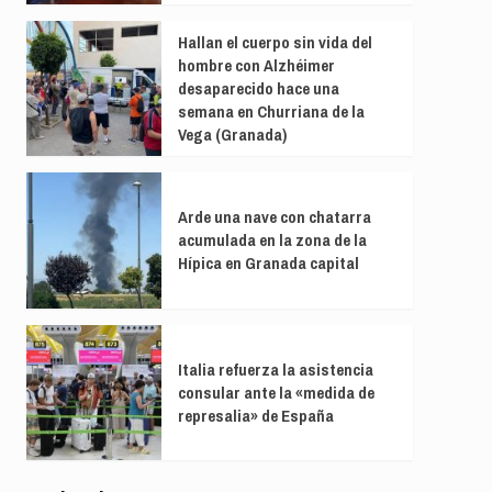
Hallan el cuerpo sin vida del
hombre con Alzhéimer
desaparecido hace una
semana en Churriana de la
Vega (Granada)
Arde una nave con chatarra
acumulada en la zona de la
Hípica en Granada capital
Italia refuerza la asistencia
consular ante la «medida de
represalia» de España