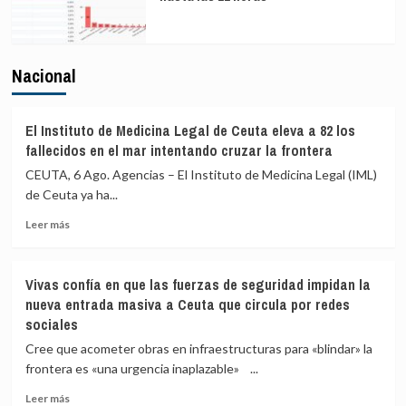
Nacional
El Instituto de Medicina Legal de Ceuta eleva a 82 los
fallecidos en el mar intentando cruzar la frontera
CEUTA, 6 Ago. Agencias – El Instituto de Medicina Legal (IML)
de Ceuta ya ha...
Leer
Leer más
más
sobre
El
Vivas confía en que las fuerzas de seguridad impidan la
Instituto
nueva entrada masiva a Ceuta que circula por redes
de
sociales
Medicina
Legal
Cree que acometer obras en infraestructuras para «blindar» la
de
frontera es «una urgencia inaplazable» ...
Ceuta
eleva
Leer
Leer más