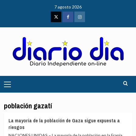
Saltar
7 agosto 2026
al
contenido
Twitter
Facebook
Instagram
Menú
principal
población gazatí
La mayoría de la población de Gaza sigue expuesta a
riesgos
NACIONES UNIDAS – La mayoría de la población en la Franja