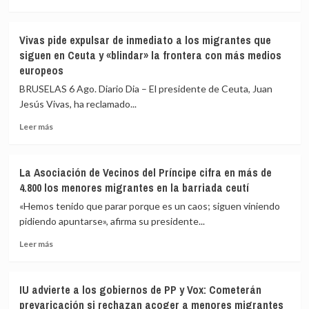
a
más
82
sobre
los
Vivas
Vivas pide expulsar de inmediato a los migrantes que
fallecidos
confía
siguen en Ceuta y «blindar» la frontera con más medios
en
en
europeos
el
que
mar
las
BRUSELAS 6 Ago. Diario Dia – El presidente de Ceuta, Juan
intentando
fuerzas
Jesús Vivas, ha reclamado...
cruzar
de
la
seguridad
Leer
Leer más
frontera
impidan
más
la
sobre
nueva
Vivas
La Asociación de Vecinos del Príncipe cifra en más de
entrada
pide
4.800 los menores migrantes en la barriada ceutí
masiva
expulsar
a
de
«Hemos tenido que parar porque es un caos; siguen viniendo
Ceuta
inmediato
pidiendo apuntarse», afirma su presidente...
que
a
circula
Leer
los
Leer más
por
más
migrantes
redes
sobre
que
sociales
La
siguen
IU advierte a los gobiernos de PP y Vox: Cometerán
Asociación
en
prevaricación si rechazan acoger a menores migrantes
de
Ceuta