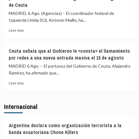
de Ceuta
Vecinos
y
del
«blindar»
MADRID, 6 Ago. (Agencias) – El coordinador federal de
Príncipe
la
Izquierda Unida (IU), Antonio Maíllo, ha...
cifra
frontera
en
con
Leer
Leer más
más
más
más
de
medios
sobre
4.800
europeos
IU
Ceuta señala que al Gobierno le «consta» el llamamiento
los
advierte
por redes a una nueva entrada masiva el 15 de agosto
menores
a
migrantes
los
MADRID 6 Ago. – El portavoz del Gobierno de Ceuta, Alejandro
en
gobiernos
Ramírez, ha afirmado que...
la
de
barriada
Leer
PP
Leer más
ceutí
más
y
sobre
Vox:
Ceuta
Cometerán
Internacional
señala
prevaricación
que
si
al
rechazan
Gobierno
acoger
Argentina declara como organización terrorista a la
le
a
banda ecuatoriana Chone Killers
«consta»
menores