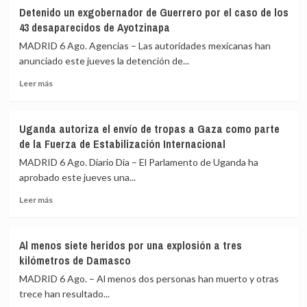
La
funciones
Detenido un exgobernador de Guerrero por el caso de los
Fiscalía
a
43 desaparecidos de Ayotzinapa
alemana
uno
investiga
de
MADRID 6 Ago. Agencias – Las autoridades mexicanas han
el
sus
anunciado este jueves la detención de...
dron
jueces
Leer
con
acusado
Leer más
más
explosivos
de
sobre
detectado
acoso
Detenido
en
sexual
Uganda autoriza el envío de tropas a Gaza como parte
un
el
de la Fuerza de Estabilización Internacional
exgobernador
aeropuerto
de
de
MADRID 6 Ago. Diario Dia – El Parlamento de Uganda ha
Guerrero
Leipzig
aprobado este jueves una...
por
Leer
el
Leer más
más
caso
sobre
de
Uganda
los
Al menos siete heridos por una explosión a tres
autoriza
43
kilómetros de Damasco
el
desaparecidos
envío
de
MADRID 6 Ago. – Al menos dos personas han muerto y otras
de
Ayotzinapa
trece han resultado...
tropas