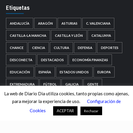
Etiquetas
ANDALUCÍA
ARAGÓN
ASTURIAS
C. VALENCIANA
CASTILLA-LA MANCHA
CASTILLA Y LEÓN
CATALUNYA
CHANCE
CIENCIA
CULTURA
DEFENSA
DEPORTES
DESCONECTA
DESTACADOS
ECONOMÍA FINANZAS
EDUCACIÓN
ESPAÑA
ESTADOS UNIDOS
EUROPA
EXTREMADURA
FÚTBOL
GALICIA
GENTE
La web de Diario Dia utiliza cookies, tanto propias como ajenas,
GOBIERNO
IGUALDAD
INFOSALUS.COM
para mejorar la experiencia de uso.
Configuración de
INTERNACIONAL
INVESTIGACIÓN
ISLAS BALEARES
Cookies
ACEPTAR
Rechazar
ISLAS CANARIAS
LA RIOJA
MACROECONOMÍA
MADRID
MIGRACIÓN
MUNDO
MURCIA
NACIONAL
NAVARRA