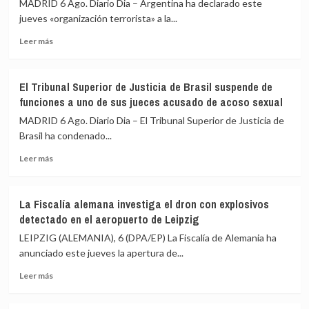
MADRID 6 Ago. Diario Dia – Argentina ha declarado este
el
migrantes
jueves «organización terrorista» a la...
llamamiento
de
por
Ceuta
Leer
Leer más
redes
más
a
sobre
una
Argentina
nueva
El Tribunal Superior de Justicia de Brasil suspende de
declara
entrada
funciones a uno de sus jueces acusado de acoso sexual
como
masiva
organización
MADRID 6 Ago. Diario Dia – El Tribunal Superior de Justicia de
el
terrorista
Brasil ha condenado...
15
a
de
Leer
la
Leer más
agosto
más
banda
sobre
ecuatoriana
El
Chone
La Fiscalía alemana investiga el dron con explosivos
Tribunal
Killers
detectado en el aeropuerto de Leipzig
Superior
de
LEIPZIG (ALEMANIA), 6 (DPA/EP) La Fiscalía de Alemania ha
Justicia
anunciado este jueves la apertura de...
de
Leer
Brasil
Leer más
más
suspende
sobre
de