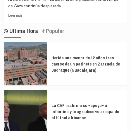
de Gaza continúa desplazada...
Leer
Leer más
más
sobre
Ultima Hora
Popular
La
mayoría
de
la
población
Herida una menor de 12 años tras
de
caerse de un patinete en Zarzuela de
Gaza
Jadraque (Guadalajara)
sigue
expuesta
a
riesgos
La CAF reafirma su «apoyo» a
Infantino y le agradece «su respaldo
al fútbol africano»